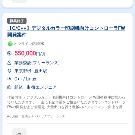
【C/C++】デジタルカラー印刷機向けコントローラFW
開発案件
オンライン商談OK
550,000
円/月
業務委託(フリーランス)
東京都
豊田駅
C++
Linux
組込・制御エンジニア
作業内容 ・デジタルカラー印刷機向けコントローラFW開発案件に携わっ
ていただきます。 ・主に下記作業をご担当いただきます。 -コントローラ
FWの開発および最適化 -大量出力を行う機械のパフォーマンス向上を目的
とした、ジョブ保存機能の実装およびRIP処理の高速化対応を推進 -
C/C++を用いたファームウェアの詳細設計、実装、テスト -Linux環境にお
4ヶ月前・
提供元: レバテックフリーランス
ける組み込みソフトウェアの開発およびデバッグ -RIP処理の高速化に向け
たロジックの改善および最適化 -既存コードの解析およびパフォーマンス
チューニング