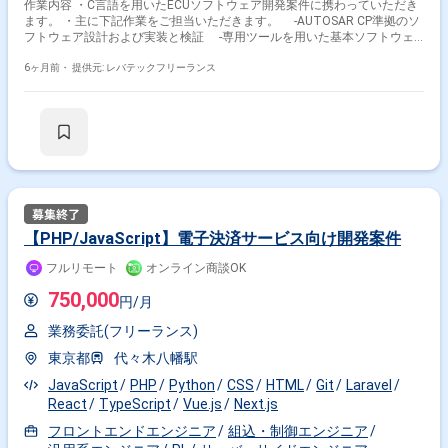
作業内容 ・C言語を用いたECUソフトウェア開発案件に携わっていただき
ます。 ・主に下記作業をご担当いただきます。 -AUTOSAR CP準拠のソ
フトウェア設計および実装と検証 -専用ツールを用いた基本ソフトウェ
アの構成設定 -マイコンやドライバおよび通信機能の組み込みと各種設
定 -単体テストや結合テストおよび静的解析の実施 -テスト工程の自動
6ヶ月前・
提供元: レバテックフリーランス
化推進 -クライアントや関係者との技術的な打ち合わせや仕様の調整 -
チーム内での成果物確認や知見の共有
【PHP/JavaScript】電子決済サービス向け開発案件
フルリモート
オンライン商談OK
750,000
円/月
業務委託(フリーランス)
東京都
代々木八幡駅
JavaScript
PHP
Python
CSS
HTML
Git
Laravel
React
TypeScript
Vue.js
Next.js
フロントエンドエンジニア
組込・制御エンジニア