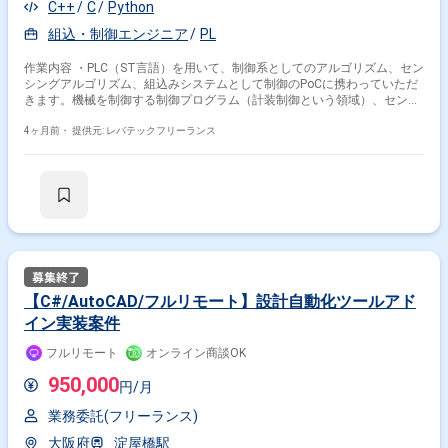
C++
C
Python
組込・制御エンジニア
PL
作業内容 ・PLC（ST言語）を用いて、制御系としてのアルゴリズム、セン
シングアルゴリズム、組込みシステムとして制御のPoCに携わっていただ
きます。機械を制御する制御プログラム（計装制御という領域）、センサ
で読んだ値を変換してそれに応じた制御を創り出し、安定して機械を動作
させる組み込み開発になります。 ・主にバラスト制御システムの組み込み
4ヶ月前・
提供元: レバテックフリーランス
及び制御開発での要件定義、設計の上流をメインにご担当いただきます。
【C#/AutoCAD/フルリモート】設計自動化ツールアド
イン実装案件
フルリモート
オンライン商談OK
950,000
円/月
業務委託(フリーランス)
大阪府
淀屋橋駅