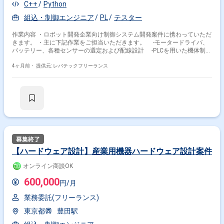
C++
Python
組込・制御エンジニア
PL
テスター
作業内容 ・ロボット開発企業向け制御システム開発案件に携わっていただ
きます。 ・主に下記作業をご担当いただきます。 ‐モータードライバ、
バッテリー、各種センサーの選定および配線設計 ‐PLCを用いた機体制御
シーケンスの作成・実装 ‐ラダープログラムによる安全回路（インター
ロック）の構築 ‐オシロスコープ等の計測器を用いた実機デバッグおよ
4ヶ月前・
提供元: レバテックフリーランス
び動作検証 ‐試作機から量産モデルに向けた回路の最適化・ノイズ対策
【ハードウェア設計】産業用機器ハードウェア設計案件
オンライン商談OK
600,000
円/月
業務委託(フリーランス)
東京都
豊田駅