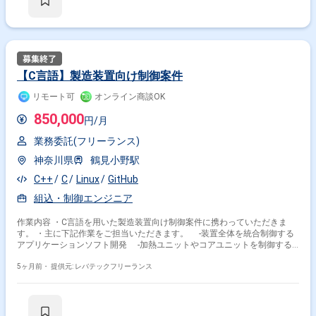
その他開発言語・スキルから探す
C
C++
Linux
C#
Python
Java
Windows
SQL
JavaScript
MATLAB
【C言語】製造装置向け制御案件
その他の職種から探す
リモート可
オンライン商談OK
サーバーサイドエンジニア
850,000
PL
汎用系エンジニア
円/月
スマホアプリエンジニア
アプリケーションエンジニア
業務委託(フリーランス)
神奈川県
鶴見小野駅
C++
C
Linux
GitHub
組込・制御エンジニア
作業内容 ・C言語を用いた製造装置向け制御案件に携わっていただきま
す。 ・主に下記作業をご担当いただきます。 -装置全体を統合制御する
アプリケーションソフト開発 -加熱ユニットやコアユニットを制御する
組み込みソフト開発 -要件定義や設計レビューおよび不具合の解析 -状
態遷移設計やフェールセーフおよびインターロック等の設計と実装 -
5ヶ月前・
提供元: レバテックフリーランス
GitHubを用いたバージョン管理とレビューの運用 -運用手順やトラブル
シュートに関するドキュメント作成 -現場やハードおよび電気担当と連
携したデバッグや改良