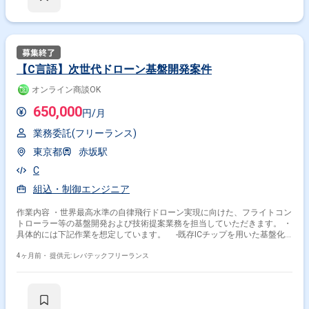
【C言語】次世代ドローン基盤開発案件
オンライン商談OK
650,000
円/月
業務委託(フリーランス)
東京都
赤坂駅
C
組込・制御エンジニア
作業内容 ・世界最高水準の自律飛行ドローン実現に向けた、フライトコン
トローラー等の基盤開発および技術提案業務を担当していただきます。 ・
具体的には下記作業を想定しています。 -既存ICチップを用いた基盤化
および実装 -ICチップ単体の性能限界解析に基づいた、最適化および性
能向上策の提案 -ドローン版OS構築に向けた戦略的フレームワークの設
4ヶ月前・
提供元: レバテックフリーランス
計 -単なる受託開発に留まらない、次世代機開発に向けた技術的な意思
決定支援