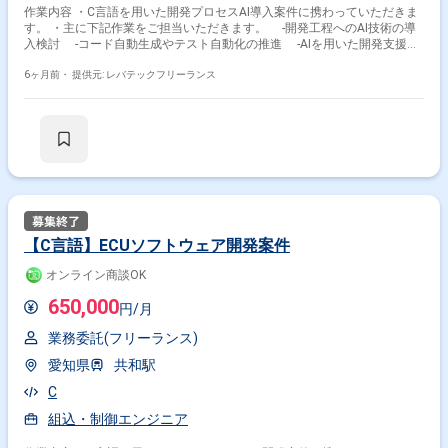
作業内容 ・C言語を用いた開発プロセスAI導入案件に携わっていただきま
す。 ・主に下記作業をご担当いただきます。 -開発工程へのAI技術の導
入検討 -コード自動生成やテスト自動化の推進 -AIを用いた開発支援ツ
ールの企画や実装 -次世代アーキテクチャや新しい開発手法の調査と導
入 -CI/CD環境や品質基盤の構築と知見の集約 -独自の技術を外部提供
6ヶ月前・
提供元: レバテックフリーランス
するための検討支援
【C言語】ECUソフトウェア開発案件
オンライン商談OK
650,000
円/月
業務委託(フリーランス)
愛知県
共和駅
C
組込・制御エンジニア