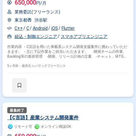
650,000
円/月
業務委託(フリーランス)
東京都
渋谷駅
C++
C
Android
iOS
Flutter
組込・制御エンジニア
スマホアプリエンジニア
作業内容 ・C言語を用いた車載系システム開発支援案件に携わっていただ
きます。 ・主に下記作業をご担当いただきます。 -開発チームの作業、
Backlog等の進捗管理 -開発、リリース計画の立案 -チャット、MTG等
クライアント折衝 -見積もり作成および要件整理 -技術者視点での説明
5ヶ月前・
提供元: レバテックフリーランス
【C言語】産業システム開発案件
リモート可
オンライン商談OK