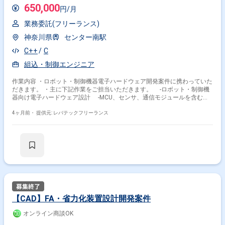
650,000
円/月
業務委託(フリーランス)
神奈川県
センター南駅
C++
C
組込・制御エンジニア
作業内容 ・ロボット・制御機器電子ハードウェア開発案件に携わっていた
だきます。 ・主に下記作業をご担当いただきます。 -ロボット・制御機
器向け電子ハードウェア設計 -MCU、センサ、通信モジュールを含むシ
ステム設計 -部品選定、試作、改修 -組み込みソフトウェア／PLC ソフ
トとの協調設計
4ヶ月前・
提供元: レバテックフリーランス
【CAD】FA・省力化装置設計開発案件
オンライン商談OK