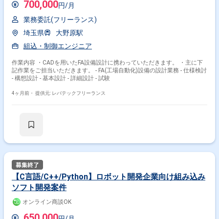
700,000
円/月
業務委託(フリーランス)
埼玉県
大野原駅
組込・制御エンジニア
作業内容 ・CADを用いたFA設備設計に携わっていただきます。 ・主に下
記作業をご担当いただきます。 - FA(工場自動化)設備の設計業務 - 仕様検討
- 構想設計 - 基本設計 - 詳細設計 - 試験
4ヶ月前・
提供元: レバテックフリーランス
【C言語/C++/Python】ロボット開発企業向け組み込み
ソフト開発案件
オンライン商談OK
650,000
円/月