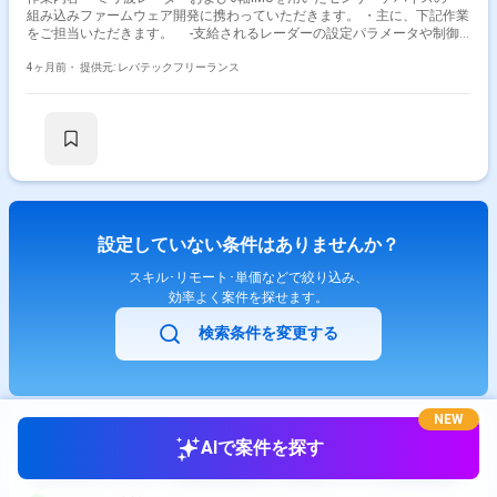
組み込みファームウェア開発に携わっていただきます。 ・主に、下記作業
をご担当いただきます。 -支給されるレーダーの設定パラメータや制御
ロジックのファームウェア(C及びC++)への組み込み -提供されるPython
ベースのIMU姿勢推定アルゴリズムをマイコン向けにC、C++へ移植及び
4ヶ月前・
提供元: レバテックフリーランス
実装 -センサー群からの定期的なデータ取得処理およびRTOS上でのタス
ク制御の実装 -取得したデータをWi-Fi等を通じてネットワーク(PC等)へ
送信する通信制御処理の実装
設定していない条件はありませんか？
スキル･リモート･単価などで絞り込み、
効率よく案件を探せます。
検索条件を変更する
NEW
AIで案件を探す
【ROS2】ロボット開発企業向け制御システム開発案件