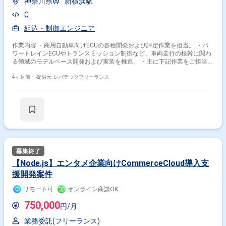
神奈川県
新横浜駅
C
組込・制御エンジニア
作業内容 ・商用自動車向けECUの各種開発および評定作業を担当。 ・パ
ワートレインECUやトランスミッション制御など、車両走行の根幹に関わ
る領域のモデルベース開発および実装を推進。 ・主に下記作業をご担当い
ただきます。 -AUTOSARアーキテクチャに基づいたモデルベース開発お
よびC言語実装 -CAN通信を用いたECU間連携の設計および検証 -パワ
4ヶ月前・
提供元: レバテックフリーランス
ートレイン、トランスミッション等の制御ロジック開発 -実機またはシ
ミュレータを用いた評定およびデバッグ
【Node.js】エンタメ企業向けCommerceCloud導入支
援開発案件
リモート可
オンライン商談OK
750,000
円/月
業務委託(フリーランス)