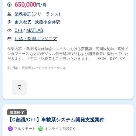
650,000
円/月
業務委託(フリーランス)
東京都
武蔵小金井駅
C++
MATLAB
組込・制御エンジニア
作業内容 ・防衛省向け無線システムにおける変復調、高周波制御、高速イ
ンタフェース などのデジタル信号処理設計および開発作業に携わっていた
だきます。 ・主に下記作業をご担当いただきます。 -FPGA、DSP、CPU
を対象としたファームウェアの設計、実装、 および検証 -MATLAB、
Simulinkを用いた方式検討やシミュレーション -ハード、ソフト設計者
4ヶ月前・
提供元: レバテックフリーランス
と連携した製品開発および進捗取り纏め
【C言語/C++】車載系システム開発支援案件
フルリモート
オンライン商談OK