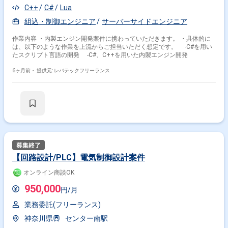
C++
C#
Lua
組込・制御エンジニア
サーバーサイドエンジニア
作業内容 ・内製エンジン開発案件に携わっていただきます。 ・具体的に
は、以下のような作業を上流からご担当いただく想定です。 -C#を用い
たスクリプト言語の開発 -C#、C++を用いた内製エンジン開発
6ヶ月前・
提供元: レバテックフリーランス
【回路設計/PLC】電気制御設計案件
オンライン商談OK
950,000
円/月
業務委託(フリーランス)
神奈川県
センター南駅