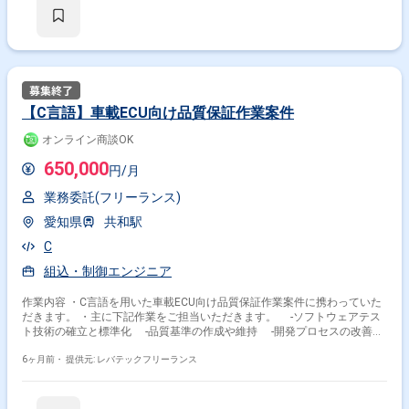
【C言語】車載ECU向け品質保証作業案件
オンライン商談OK
650,000
円/月
業務委託(フリーランス)
愛知県
共和駅
C
組込・制御エンジニア
作業内容 ・C言語を用いた車載ECU向け品質保証作業案件に携わっていた
だきます。 ・主に下記作業をご担当いただきます。 -ソフトウェアテス
ト技術の確立と標準化 -品質基準の作成や維持 -開発プロセスの改善提
案 -品質に関する監査の実施 -不具合の原因分析と再発防止策の作成
-将来的な独立評定チームの構築および体制整備
6ヶ月前・
提供元: レバテックフリーランス