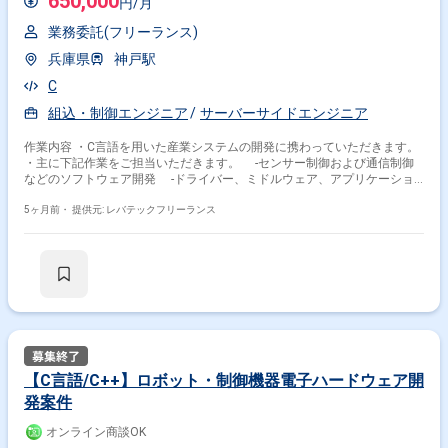
650,000
円/月
業務委託(フリーランス)
兵庫県
神戸駅
C
組込・制御エンジニア
サーバーサイドエンジニア
作業内容 ・C言語を用いた産業システムの開発に携わっていただきます。
・主に下記作業をご担当いただきます。 -センサー制御および通信制御
などのソフトウェア開発 -ドライバー、ミドルウェア、アプリケーショ
ンの開発 -詳細設計～保守
5ヶ月前・
提供元: レバテックフリーランス
【C言語/C++】ロボット・制御機器電子ハードウェア開
発案件
オンライン商談OK