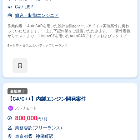
C#
LISP
組込・制御エンジニア
作業内容 ・AutoCADを用いた設計自動化ツールアドイン実装案件に携わ
っていただきます。 ・主に下記作業をご担当いただきます。 -要件定義
からテストまで -LispやC#を用いたAutoCADアドインおよびスクリプト
の開発 -配置割り付け、加工判定、図面オブジェクト配置等の自動化ロ
ジック実装 -作業ルールの整理、例外設計、検証設計 -将来的な保守改
4ヶ月前・
提供元: レバテックフリーランス
善を見据えたドキュメント整備 -経営層向けの進捗報告資料の作成およ
び説明
【C#/C++】内製エンジン開発案件
フルリモート
800,000
円/月
業務委託(フリーランス)
東京都
神保町駅