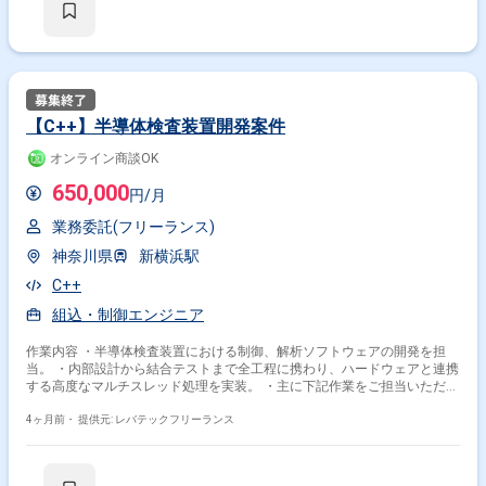
【C++】半導体検査装置開発案件
オンライン商談OK
650,000
円/月
業務委託(フリーランス)
神奈川県
新横浜駅
C++
組込・制御エンジニア
作業内容 ・半導体検査装置における制御、解析ソフトウェアの開発を担
当。 ・内部設計から結合テストまで全工程に携わり、ハードウェアと連携
する高度なマルチスレッド処理を実装。 ・主に下記作業をご担当いただき
ます。 -C++を用いた検査装置用ソフトウェアの内部設計およびプログ
ラミング -Qtフレームワークを利用したUI、GUI開発 -マルチスレッド
4ヶ月前・
提供元: レバテックフリーランス
を用いた高速、並列データ処理の実装 -各種通信インターフェースを用
いたハードウェア制御機能の開発 -単体から結合テストの実施および結
果解析