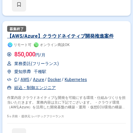
【AWS/Azure】クラウドネイティブ開発推進案件
リモート可
オンライン商談OK
850,000
円/月
業務委託(フリーランス)
愛知県
千種駅
C
AWS
Azure
Docker
Kubernetes
組込・制御エンジニア
作業内容 クラウドネイティブな開発を可能にする環境・仕組みづくりを担
当いただきます。 業務内容は主に下記でございます。 ・クラウド環境
（AWS,Azure）を活用した開発基盤の構築・運用 ・仮想ECU環境の構築・
運用によるクラウドベースの検証基盤の整備 ・コンテナ技術（Docker,
Kubernetes等）を活用したCI/CD環境の整備 ・SDVに向けたDevOpsの推進
5ヶ月前・
提供元: レバテックフリーランス
・ECUソフトウェア開発チームとの連携によるクラウド活用支援