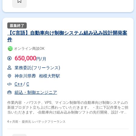
【C言語】自動車向け制御システム組み込み設計開発案
件
オンライン商談OK
650,000
円/月
業務委託(フリーランス)
神奈川県
相模大野駅
C++
C
組込・制御エンジニア
作業内容 ・パワステ、VPS、マイコン制御等の自動車向け制御システムの
新規プロダクト立ち上げに携わっていただきます。 ・主に下記作業をご担
当いただきます。 -自動車向け組み込み制御ソフトの先行開発、設計 -マイ
コンを用いた制御アルゴリズムの実装、検証 -自動車業界標準規格に準拠
した開発プロセスの策定支援 -将来的な量産化を見据えた技術要件の定義
4ヶ月前・
提供元: レバテックフリーランス
およびベンダーコントロール