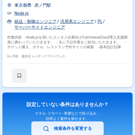
東京都
虎ノ門駅
Node.js
組込・制御エンジニア
汎用系エンジニア
PL
サーバーサイドエンジニア
作業内容 ・Node.jsを用いたエンタメ企業向けCommerceCloud導入支援開
発に携わっていただきます。 ・主に下記作業をご担当いただきます。 -
チケット購入、ホテル、レストラン予約サイトの刷新 -基本設計以降
6ヶ月前・
提供元: レバテックフリーランス
設定していない条件はありませんか？
スキル･リモート･単価などで絞り込み、
効率よく案件を探せます。
検索条件を変更する