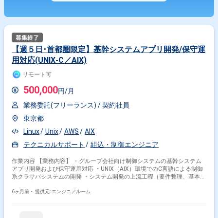
【週５日･首都圏限定】基幹システムアプリ開発/保守運
用対応(UNIX‑C／AIX)
リモート可
500,000
円/月
業務委託(フリーランス) /
契約社員
東京都
Linux
Unix
AWS
AIX
テクニカルサポート
組込・制御エンジニア
作業内容 【業務内容】 ・グループ会社向け制御システムの基幹システム
アプリ開発および保守運用対応 ・UNIX（AIX）環境でのC言語による制御
系クラサバシステムの開発 ・システム開発の上流工程（要件整理、基本設
計、詳細設計など） ・TCP/IPプロトコルやソケットI/Fを用いた通信制御
システムの開発 ・テレワーク併用可能(参画初や作業日は出社対応) 【主な
6ヶ月前・
提供元: エンジニアルーム
業務】 ・AIX環境でのC言語による制御系アプリケーション開発 ・要件定
義、基本設計、詳細設計など上流工程の実施