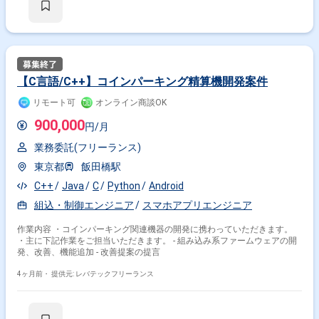
【C言語/C++】コインパーキング精算機開発案件
リモート可
オンライン商談OK
900,000
円/月
業務委託(フリーランス)
東京都
飯田橋駅
C++
Java
C
Python
Android
組込・制御エンジニア
スマホアプリエンジニア
掛け合わせ条件で絞り込む
作業内容 ・コインパーキング関連機器の開発に携わっていただきます。
・主に下記作業をご担当いただきます。 - 組み込み系ファームウェアの開
特徴で絞り込む
発、改善、機能追加 - 改善提案の提言
組込・制御エンジニア × 在宅・リモート
4ヶ月前・
提供元: レバテックフリーランス
その他の条件で検索する