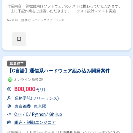
作業内容 ・顕微鏡向けソフトウェアのテストに携わっていただきます。
・主に下記作業をご担当いただきます。 -テスト設計～テスト実施
5ヶ月前・
提供元: レバテックフリーランス
【C言語】通信系ハードウェア組み込み開発案件
オンライン商談OK
800,000
円/月
業務委託(フリーランス)
東京都
東京駅
C++
C
Python
GitHub
組込・制御エンジニア
作業内容 ・ミリ波レーダーおよび6軸IMUを用いたセンサーデバイスの