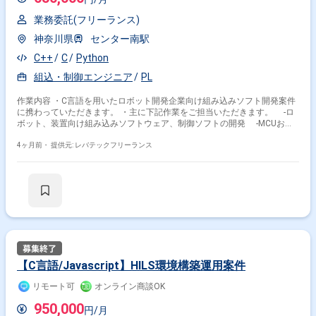
業務委託(フリーランス)
神奈川県
センター南駅
C++
C
Python
組込・制御エンジニア
PL
作業内容 ・C言語を用いたロボット開発企業向け組み込みソフト開発案件
に携わっていただきます。 ・主に下記作業をご担当いただきます。 -ロ
ボット、装置向け組み込みソフトウェア、制御ソフトの開発 -MCUおよ
びPLCを用いた制御ロジック実装 -通信処理 -シーケンス制御、周期処
理、インターロック設計 -実機デバッグ、立ち上げ、電装、ハードウェ
4ヶ月前・
提供元: レバテックフリーランス
アチームとの連携
【C言語/Javascript】HILS環境構築運用案件
リモート可
オンライン商談OK
950,000
円/月