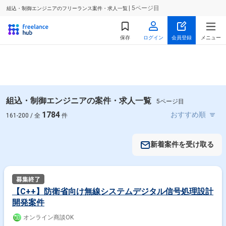
| 5ページ目
組込・制御エンジニアのフリーランス案件・求人一覧
保存
ログイン
会員登録
メニュー
組込・制御エンジニアの案件・求人一覧
5ページ目
1784
161-200 / 全
件
新着案件を受け取る
【C++】防衛省向け無線システムデジタル信号処理設計
開発案件
オンライン商談OK