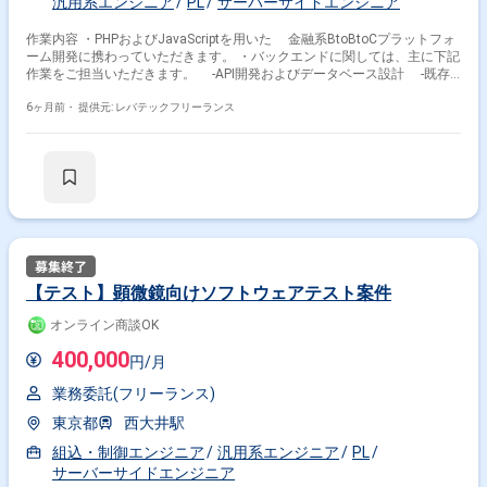
汎用系エンジニア
PL
サーバーサイドエンジニア
作業内容 ・PHPおよびJavaScriptを用いた 金融系BtoBtoCプラットフォ
ーム開発に携わっていただきます。 ・バックエンドに関しては、主に下記
作業をご担当いただきます。 -API開発およびデータベース設計 -既存
機能の改善およびリファクタリング -外部サービスとの連携 ・フロント
エンドに関しては、主に下記作業をご担当いただきます。 -バッチ処理
6ヶ月前・
提供元: レバテックフリーランス
の開発および改善 -レスポンシブ対応およびパフォーマンス改善 -法人
向け管理画面の機能開発およびUI改善 -エンドユーザー向け画面の開発
・その他、下記作業をご担当いただきます。 -テストコードの作成 -コ
ードレビュー -技術ドキュメントの作成および更新
【テスト】顕微鏡向けソフトウェアテスト案件
オンライン商談OK
400,000
円/月
業務委託(フリーランス)
東京都
西大井駅
組込・制御エンジニア
汎用系エンジニア
PL
サーバーサイドエンジニア