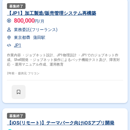
【JP1】加工製造/販売管理システム再構築
800,000
円/月
業務委託(フリーランス)
東京都
蒲田駅
JP1
作業内容 ・ジョブネット設計、JP1物理設計 ・JP1でのジョブネット作
成、Shell開発 ・ジョブネット操作によるバッチ機能テスト及び、障害対
応 ・運用マニュアル作成、運用教育
2年前・
提供元: フリコン
【iOS(リモート)】テーマパーク向けiOSアプリ開発