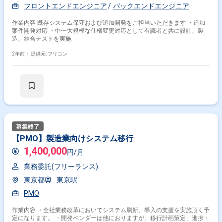
フロントエンドエンジニア
バックエンドエンジニア
作業内容 既存システム保守および追加開発をご担当いただきます ・追加
案件開発対応 ・中〜大規模な仕様変更対応として有識者と共に設計、製
造、結合テストを実施
2年前・
提供元: フリコン
【PMO】製造業向けシステム移行
1,400,000
円/月
業務委託(フリーランス)
東京都
東京駅
PMO
作業内容 ・全社業務改革においてシステム刷新、導入の支援を実施頂く予
定になります。 ・開発ベンダーは他におりますが、移行計画策定、進捗・