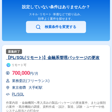
設定していない条件はありませんか？
スキル･リモート･単価などで絞り込み、
効率よく案件を探せます。
検索条件を変更する
【PL/SQL(リモート)】金融系管理パッケージの更改
リモート可
700,000
円/月
業務委託(フリーランス)
東京都
大手町駅
PL/SQL
作業内容 ・金融機関へ導入済みの製品パッケージの更改案件、または個別
の案件 ・既存機能の調査、資料作成 ・設計、製造、試験 ・ユーザーや他
システム担当との打合せ