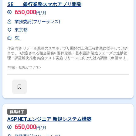
SE 銀行業務スマホアプリ開発
650,000
円/月
業務委託(フリーランス)
東京都
SE
作業内容 リテール業務のスマホアプリ開発の上流工程作業に従事して頂き
ます。 <想定される担当業務> 要件定義・基本設計 製造フェーズは進捗管
理・課題解決推進 結合テスト実施 リリースに向けた社内調整（申請やリ
リース判定準備など）
2年前・
提供元: フリコン
ASP.NETエンジニア 新規システム構築
650,000
円/月