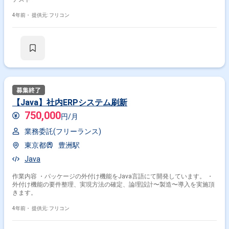
4年前・
提供元: フリコン
【Java】社内ERPシステム刷新
750,000
円/月
業務委託(フリーランス)
東京都
豊洲駅
Java
作業内容 ・パッケージの外付け機能をJava言語にて開発しています。 ・
外付け機能の要件整理、実現方法の確定、論理設計〜製造〜導入を実施頂
きます。
4年前・
提供元: フリコン