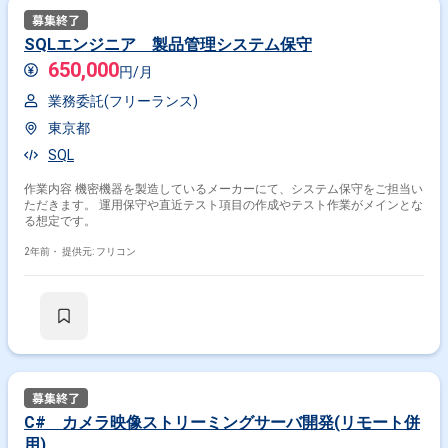
SQLエンジニア 製品管理システム保守
650,000
円/月
業務委託(フリーランス)
東京都
SQL
作業内容 機密機器を製造しているメーカーにて、システム保守をご担当い
ただきます。 運用保守や直近テスト項目の作成やテスト作業がメインとな
る想定です。
2年前・
提供元: フリコン
C# カメラ映像ストリーミングサーバ開発(リモート併
用)