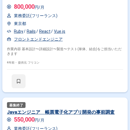
800,000
円/月
業務委託(フリーランス)
東京都
Ruby
Rails
React
Vue.js
フロントエンドエンジニア
作業内容 基本設計〜詳細設計〜製造〜テスト(単体、結合)をご担当いただ
きます
4年前・
提供元: フリコン
Javaエンジニア 帳票電子化アプリ開発の事前調査
550,000
円/月
業務委託(フリーランス)