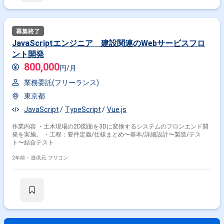
JavaScriptエンジニア 建設関連のWebサービスフロ
ント開発
800,000
円/月
業務委託(フリーランス)
東京都
JavaScript
TypeScript
Vue.js
作業内容 ・土木現場の2D図面を3Dに変換するシステムのフロンエンド開
発を実施。 ・工程：要件定義/仕様まとめ〜基本/詳細設計〜製造/テス
ト〜結合テスト
2年前・
提供元: フリコン