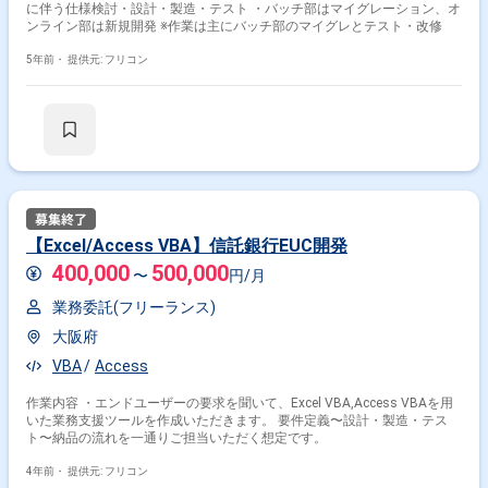
に伴う仕様検討・設計・製造・テスト ・バッチ部はマイグレーション、オ
ンライン部は新規開発 ※作業は主にバッチ部のマイグレとテスト・改修
5年前・
提供元: フリコン
【Excel/Access VBA】信託銀行EUC開発
400,000
500,000
〜
円/月
業務委託(フリーランス)
大阪府
VBA
Access
作業内容 ・エンドユーザーの要求を聞いて、Excel VBA,Access VBAを用
いた業務支援ツールを作成いただきます。 要件定義〜設計・製造・テス
ト〜納品の流れを一通りご担当いただく想定です。
4年前・
提供元: フリコン