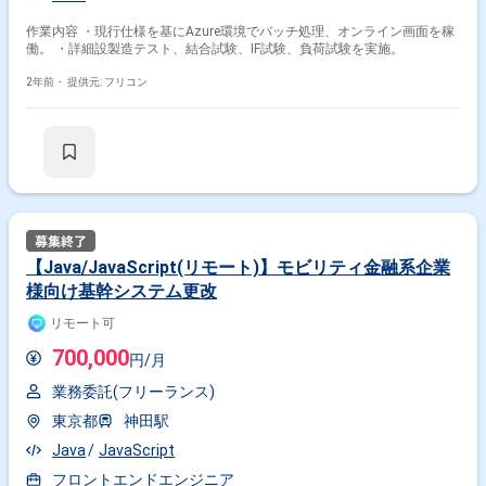
作業内容 ・現行仕様を基にAzure環境でバッチ処理、オンライン画面を稼
働。 ・詳細設製造テスト、結合試験、IF試験、負荷試験を実施。
2年前・
提供元: フリコン
【Java/JavaScript(リモート)】モビリティ金融系企業
様向け基幹システム更改
リモート可
700,000
円/月
業務委託(フリーランス)
東京都
神田駅
Java
JavaScript
フロントエンドエンジニア