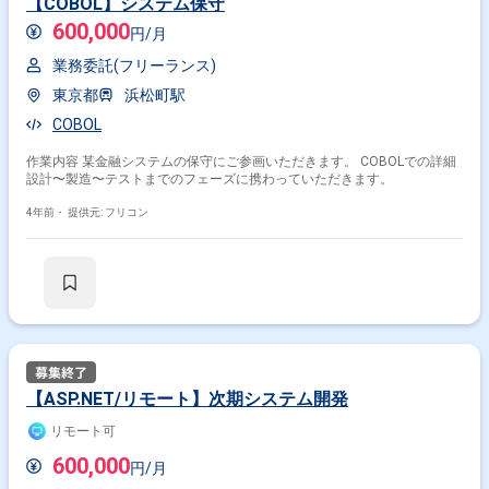
【COBOL】システム保守
600,000
円/月
業務委託(フリーランス)
東京都
浜松町駅
COBOL
作業内容 某金融システムの保守にご参画いただきます。 COBOLでの詳細
設計〜製造〜テストまでのフェーズに携わっていただきます。
4年前・
提供元: フリコン
【ASP.NET/リモート】次期システム開発
リモート可
600,000
円/月