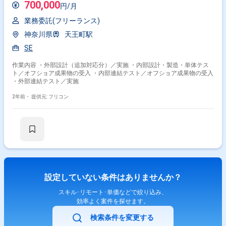
700,000
円/月
業務委託(フリーランス)
神奈川県
天王町駅
SE
作業内容 ・外部設計（追加対応分）／実施 ・内部設計・製造・単体テス
ト／オフショア成果物の受入 ・内部連結テスト／オフショア成果物の受入
・外部連結テスト／実施
2年前・
提供元: フリコン
設定していない条件はありませんか？
スキル･リモート･単価などで絞り込み、
効率よく案件を探せます。
検索条件を変更する