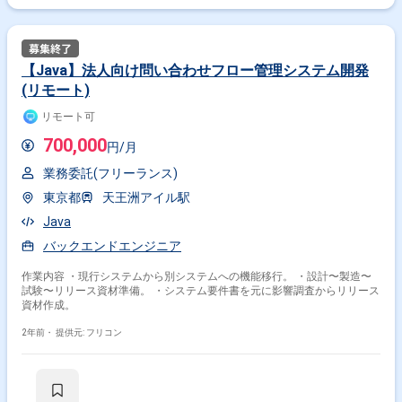
【Java】法人向け問い合わせフロー管理システム開発
(リモート)
リモート可
700,000
円/月
業務委託(フリーランス)
東京都
天王洲アイル駅
Java
バックエンドエンジニア
作業内容 ・現行システムから別システムへの機能移行。 ・設計〜製造〜
試験〜リリース資材準備。 ・システム要件書を元に影響調査からリリース
資材作成。
2年前・
提供元: フリコン