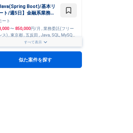
ava(Spring Boot)/基本リ
ート/週5日】金融系業務ア
リケーション開発
モート
0,000
〜
850,000
円/月
,
業務委託(フリー
ンス)
, 東京都
,
五反田
,
Java
,
SQL
,
MySQL
,
ing
,
MyBatis
,
AWS
,
Azure
,
Docker
,
Git
,
Go
すべて表示
e Cloud Platform
ACL/週3日～/フルリモー
/王子駅】レガシー基幹シ
似た案件を探す
テムのモダナイゼーション
モート
援バックエンド開発業務案
200,000
円/月
, 東京都
,
SQL
,
Ant
工場DX/加古川】 工場DX
進・デジタルツイン開発支
0,000
〜
1,200,000
円/月
,
業務委託(フリ
ランス)
, 兵庫県
DBエンジニア(SQL全般)】