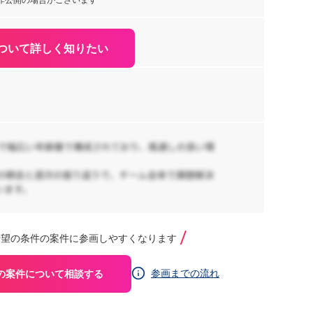
住
非公開の場合がございます
新
70
阪
ついて詳しく知りたい
【
大
オ
90
木
【
Ty
ッ
リ
業
92
送
希望の条件の案件に参画しやすくなります
京
ド
Goo
参画までの流れ
の案件について相談する