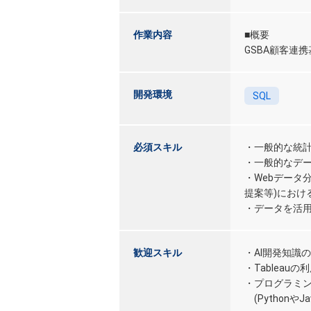
作業内容
■概要
GSBA顧客連
開発環境
SQL
必須スキル
・一般的な統
・一般的なデー
・Webデータ
提案等)におけ
・データを活
歓迎スキル
・AI開発知識
・Tableauの
・プログラミ
(PythonやJ