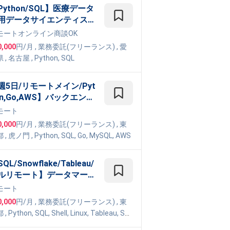
Python/SQL】医療データ
用データサイエンティスト
件
モート
オンライン商談OK
0,000
円/月
,
業務委託(フリーランス)
, 愛
県
,
名古屋
,
Python
,
SQL
週5日/リモートメイン/Pyt
on,Go,AWS】バックエンド
ンジニア - スタートアップ
モート
けデットファイナンスサー
0,000
円/月
,
業務委託(フリーランス)
, 東
スのPythonバックエンド
都
,
虎ノ門
,
Python
,
SQL
,
Go
,
MySQL
,
AWS
発
QL/Snowflake/Tableau/
ルリモート】データマート
TL開発（SQL開発・データ
モート
工・バッチ処理）
0,000
円/月
,
業務委託(フリーランス)
, 東
都
,
Python
,
SQL
,
Shell
,
Linux
,
Tableau
,
Sno
ake