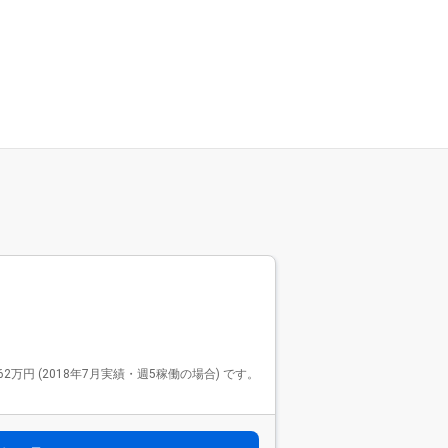
Findy Fre
ファインデ
2569件
Findy Freela
 (2018年7月実績・週5稼働の場合) です。
で、リードエンジニアや技
モダンな開発環境で活躍
す。 リモート案件が9
選べます。