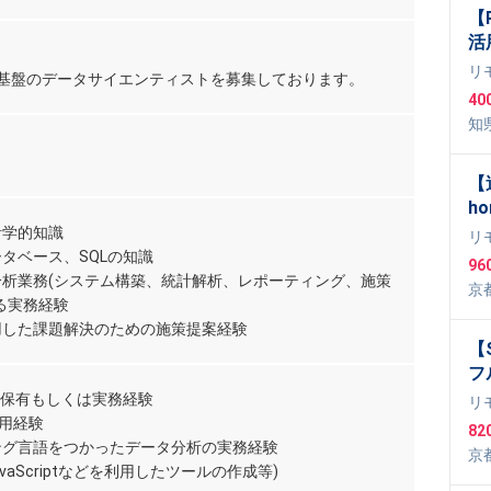
【
活
案
リ
携基盤のデータサイエンティストを募集しております。
40
知
【
h
エ
計学的知識
リ
向
タベース、SQLの知識
96
ビ
分析業務(システム構築、統計解析、レポーティング、施策
京
開
る実務経験
用した課題解決のための施策提案経験
【S
フ
E
の保有もしくは実務経験
リ
加
利用経験
82
ング言語をつかったデータ分析の実務経験
京
avaScriptなどを利用したツールの作成等)
wfl