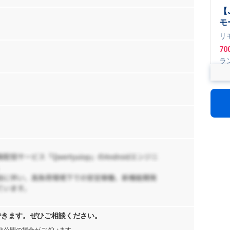
【J
モ
プ
リ
70
ラ
Spr
ogl
【
ト
ス
リ
支
日
1,
件
【
推
援
75
ー
できます。ぜひご相談ください。
【