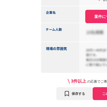
※一部
案件に
3件以上
の応募で
ご
保存する
こ