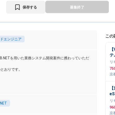
保存する
この
ドエンジニア
【
テ
はVB.NETを用いた業務システム開発案件に携わっていただ
リ
75
のとおりです。
京
nix
,
【
eS
ス
リ
.NET
学
96
向
京