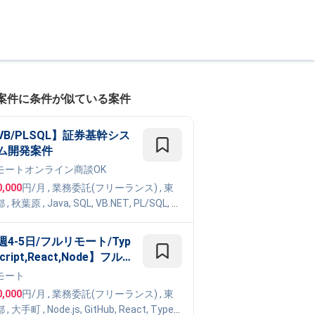
案件に条件が似ている案件
VB/PLSQL】証券基幹シス
ム開発案件
モート
オンライン商談OK
0,000
円/月
,
業務委託(フリーランス)
, 東
都
,
秋葉原
,
Java
,
SQL
,
VB.NET
,
PL/SQL
,
U
Oracle
週4-5日/フルリモート/Typ
cript,React,Node】フル
タックエンジニア - 全国の
モート
校へ導入急拡大中の 10代
0,000
円/月
,
業務委託(フリーランス)
, 東
け教育Webサービス開発案
都
,
大手町
,
Node.js
,
GitHub
,
React
,
TypeS