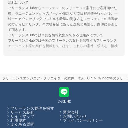
流れについて
フリーランスHubからエージェントのフリーランス案件にご応募頂いた
後、各エージェントからのメールや電話などで日程調整を行った後、一
対一のカウンセリングでスキルや希望の働き方をエージェントの担当者
の方からヒアリング、その後希望にあった企業と商談し、案件に参画し
て頂きます。
フリーランスHubで効率的な情報収集ができる仕組みについて
フリーランスHubでは全国のフリーランス案件を保有するフリーランス
エージェント様の案件を掲載しています。これらの案件・求人を一括検
索、比較検討できるため探し漏れが少ない案件探しができます。また、
フリーランスHub内から全ての案件に応募が可能ですので、複数のサイ
トに登録する必要がなく、忙しいフリーランスエンジニア/クリエイター
の手間を省きます。
フリーランスエージェントはリモートワークや在宅のフリーランス案件
フリーランスエンジニア・クリエイターの案件・求人TOP
Windowsのフリ
を紹介してくれるの？
最近は在宅/リモートワーク可能な案件が増えており、フリーランスエー
ジェントでもリモート/在宅案件を取り扱っております。ただ常駐案件が
多いエージェントやリモート案件が多いエージェントなど、エージェン
トによって特徴がありますので、リモート案件に強いエージェントを選
公式LINE
ぶのがおすすめです。フリーランスHubでは、各エージェントのサービ
フリーランス案件を探す
ス内容やその比較をサイト内で行うことができます。
サービス紹介
運営会社
サイトマップ
お問い合わせ
利用規約
プライバシーポリシー
フリーランスHubはお客様のフリーランス案件探しを最大限サポートし
よくある質問
ていきます。