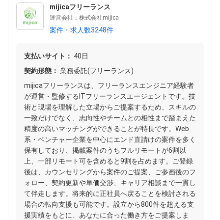
mijicaフリーランス
運営会社：株式会社mijica
案件・求人数3248件
支払いサイト：
40日
契約形態：
業務委託(フリーランス)
mijicaフリーランスは、フリーランスエンジニア経験者
が運営・監修するITフリーランスエージェントです。技
術と現場を理解した立場からご提案するため、スキルの
一致だけでなく、志向性やチームとの相性まで踏まえた
精度の高いマッチングができることが特長です。Web
系・ベンチャー企業を中心にエンド直請けの案件を多く
保有しており、掲載案件のうちフルリモートが6割以
上、一部リモート可を含めると9割を占めます。ご登録
後は、カウンセリングから案件のご提案、ご参画後のフ
ォロー、契約更新や単価交渉、キャリア相談まで一貫し
て伴走します。将来的に正社員へ戻ることを検討される
場合の転向支援も可能です。設立から800件を超える支
援実績をもとに、あなたに合った働き方をご提案しま