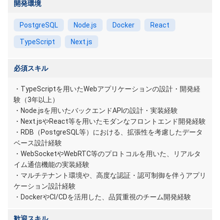
開発環境
PostgreSQL
Node.js
Docker
React
TypeScript
Next.js
必須スキル
・TypeScriptを用いたWebアプリケーションの設計・開発経
験（3年以上）
・Node.jsを用いたバックエンドAPIの設計・実装経験
・Next.jsやReact等を用いたモダンなフロントエンド開発経験
・RDB（PostgreSQL等）における、拡張性を考慮したデータ
ベース設計経験
・WebSocketやWebRTC等のプロトコルを用いた、リアルタ
イム通信機能の実装経験
・マルチテナント環境や、高度な認証・認可制御を伴うアプリ
ケーション設計経験
・DockerやCI/CDを活用した、品質重視のチーム開発経験
歓迎スキル