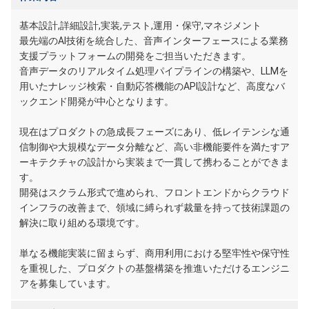
基本設計,詳細設計,実装,テスト,運用・保守,マネジメント
最先端のAI技術を統合した、音声インターフェースによる業務
支援プラットフォームの開発をご担当いただきます。
音声データのリアルタイム処理パイプラインの構築や、LLMを
用いたナレッジ検索・自動応答機能のAPI設計など、高度なバ
ックエンド開発が中心となります。
現在はプロダクトの急成長フェーズにあり、低レイテンシな通
信制御や大規模なデータ分離など、高い非機能要件を満たすア
ーキテクチャの設計から実装まで一貫して携わることができま
す。
開発はスクラム形式で進められ、フロントエンドからクラウド
インフラの改善まで、領域に縛られず裁量を持って技術課題の
解決に取り組める環境です。
単なる機能実装に留まらず、商用利用における堅牢性や保守性
を重視した、プロダクトの基盤構築を推進いただけるエンジニ
アを募集しています。