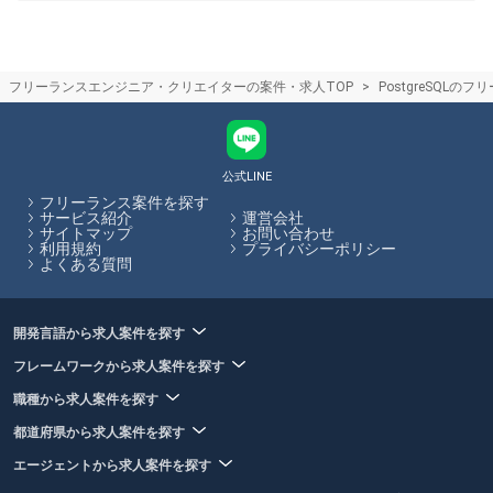
やクリエイターの方と、フリーランス人材を活用したい企業のマッチン
グを行い、仲介手数料を受け取ることで収益としているサービスです。
仲介手数料やエージェントで受けられるサービスは各エージェントで異
なります。フリーランスHubでは各エージェントのサービス内容の比較
フリーランスエンジニア・クリエイターの案件・求人TOP
PostgreSQLの
をサイト内で行うことができます。
フリーランスエージェントとは
フリーランスとして働くことを検討しているエンジニアやクリエイター
の方を対象に、各々のスキルや希望条件に合った案件を紹介してくれる
サービスのことです。個人で案件を請ける場合に必要となる契約処理な
公式LINE
ども代行してくれるため、参画する企業とのやり取りに時間が取られる
フリーランス案件を探す
こともありません。フリーランスHubでは、フリーランス向けの案件・
サービス紹介
運営会社
サイトマップ
お問い合わせ
求人を多数掲載しています。
利用規約
プライバシーポリシー
よくある質問
フリーランスHubはお客様のフリーランス案件探しを最大限サポートし
ていきます。
開発言語から求人案件を探す
フレームワークから求人案件を探す
職種から求人案件を探す
都道府県から求人案件を探す
エージェントから求人案件を探す