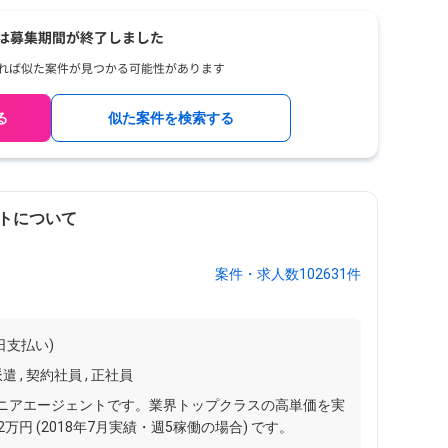
阪
gul
【
シ
オ
る
似た案件を検索する
55
阪
トについて
案件・求人数102631件
日支払い)
遣 , 契約社員 , 正社員
ジニアエージェントです。業界トップクラスの高単価を実
円 (2018年7月実績・週5稼働の場合) です。