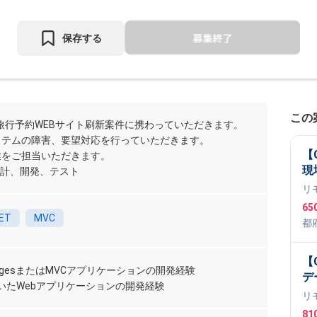
保存する
この
旅行予約WEBサイト刷新案件に携わっていただきます。
ステムの障害、要望対応を行っていただきます。
【
業をご担当いただきます。
現
の設計、開発、テスト
リ
65
ET
MVC
都
【
r PagesまたはMVCアプリケーションの開発経験
デ
を用いたWebアプリケーションの開発経験
改
リ
81