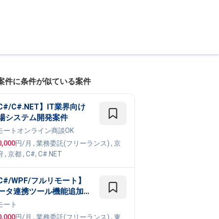
案件に条件が似ている案件
C#/C#.NET】IT業界向け
場システム開発案件
モート
オンライン商談OK
0,000
円/月
,
業務委託(フリーランス)
, 京
府
,
京都
,
C#
,
C#.NET
C#/WPF/フルリモート】
ータ連携ツール機能追加・
修支援
モート
0,000
円/月
,
業務委託(フリーランス)
, 東