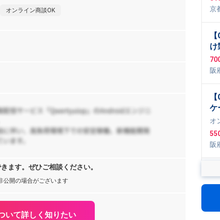
京
オンライン商談OK
【
け
開
70
阪
日
【
ケ
案
オ
55
阪
できます。ぜひご相談ください。
【
る
非公開の場合がございます
リ
1,
ついて詳しく知りたい
京