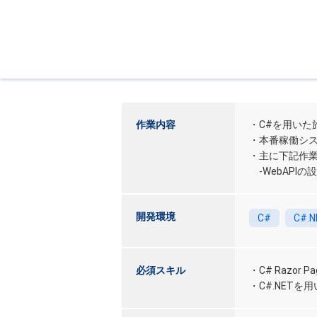
作業内容
・C#を用いた
・本番稼働シ
・主に下記作
‐WebAPI
開発環境
C#
C#.N
必須スキル
・C# Razo
・C#.NET