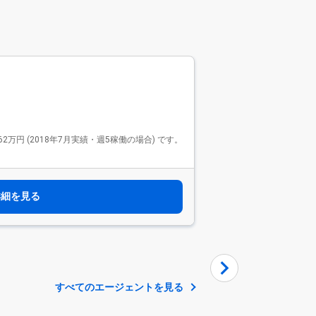
Findy Fre
ファインデ
2576件
Findy Freela
 (2018年7月実績・週5稼働の場合) です。
で、リードエンジニアや技
モダンな開発環境で活躍
す。 リモート案件が9
選べます。
詳細を見る
すべてのエージェントを見る