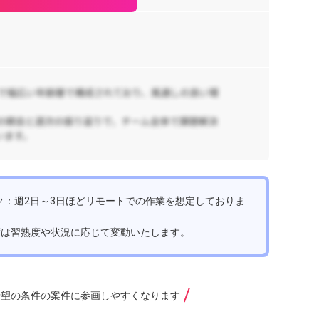
【
テ
リ
55
阪
SQ
【
ム
オ
55
ク：週2日～3日ほどリモートでの作業を想定しておりま
阪
度は習熟度や状況に応じて変動いたします。
【
ン
リ
希望の条件の案件に参画しやすくなります
65