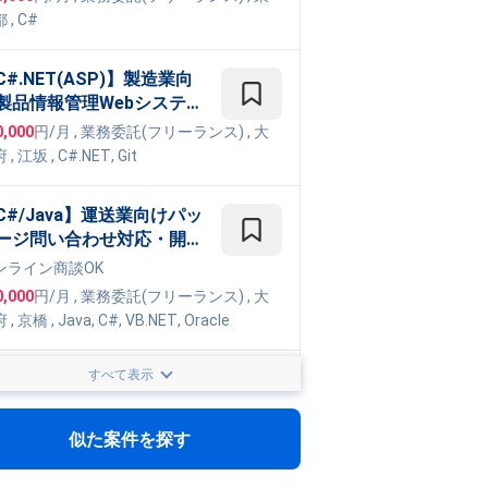
都
,
C#
C#.NET(ASP)】製造業向
製品情報管理Webシステム
発
0,000
円/月
,
業務委託(フリーランス)
, 大
府
,
江坂
,
C#.NET
,
Git
C#/Java】運送業向けパッ
ージ問い合わせ対応・開発
件
ンライン商談OK
0,000
円/月
,
業務委託(フリーランス)
, 大
府
,
京橋
,
Java
,
C#
,
VB.NET
,
Oracle
すべて表示
DDD】システム移行におけ
改修業務支援
モート
似た案件を探す
210,000
円/月
,
業務委託(フリーランス)
, 東
都
,
C#