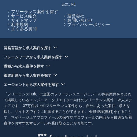
ります。
公式LINE
フリーランス案件を探す
フリーランスHubはお客様のフリーランス案件探しを最大限サポートし
サービス紹介
運営会社
サイトマップ
お問い合わせ
ていきます。
利用規約
プライバシーポリシー
よくある質問
開発言語から求人案件を探す
フレームワークから求人案件を探す
職種から求人案件を探す
都道府県から求人案件を探す
エージェントから求人案件を探す
「フリーランスHub」は全国のフリーランスエージェントの保有案件をまとめ
て掲載しているエンジニア・クリエイター向けのフリーランス案件・求人メデ
ィアです。 37万件以上のフリーランス案件から、自分にあった案件・求人を
探し、サイト内ですぐに応募することができます。 会員登録(無料)をすること
で、マイページ上でプロフィールの保存やプロフィールの内容から最適な新着
案件をおすすめするメールを受け取ることが可能です。