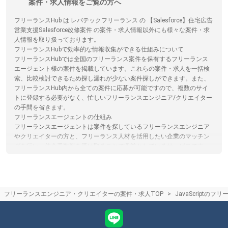
案件・求人情報をご覧の方へ
フリーランスHub は レバテックフリーランス の 【Salesforce】住宅広告
営業支援Salesforce改修案件 の案件・求人情報以外にも様々な案件・求
人情報を取り扱っております。
フリーランスHubで効率的な情報収集ができる仕組みについて
フリーランスHubでは全国のフリーランス案件を保有するフリーランス
エージェント様の案件を掲載しています。これらの案件・求人を一括検
索、比較検討できるため探し漏れが少ない案件探しができます。また、
フリーランスHub内から全ての案件に応募が可能ですので、複数のサイ
トに登録する必要がなく、忙しいフリーランスエンジニア/クリエイター
の手間を省きます。
フリーランスエージェントの仕組み
フリーランスエージェントは案件を探しているフリーランスエンジニア
やクリエイターの方と、フリーランス人材を活用したい企業のマッチン
グを行い、仲介手数料を受け取ることで収益としているサービスです。
仲介手数料やエージェントで受けられるサービスは各エージェントで異
なります。フリーランスHubでは各エージェントのサービス内容の比較
をサイト内で行うことができます。
フリーランスの将来性やニーズ
フリーランスエンジニア・クリエイターの案件・求人TOP
JavaScriptの
フリーランスは契約期間が定まっているため、企業は経営や事業の状況
に合わせて必要な人材配置を実施できるため、今後の流動的な事業環境
においても需要が高まると予想されています。業務委託契約でフリーラ
ンスを受け入れる企業は増加しており、今後もニーズが高まる傾向にあ