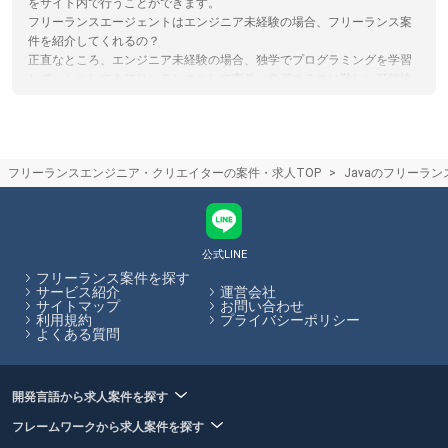
をサイト内で行うことができます。
フリーランスエージェントはエンジニア未経験の場合、フリーランス案
件を紹介してくれるの？
正直なところ、エンジニア未経験の場合、独学でプログラミングを学習
していたとしてもフリーランスとして案件に参画するのは難しい可能性
が高いと言えるでしょう。まずは組織に所属し、エンジニアとしての実
務経験を積んでからフリーランスとしての働き方を検討するのがおすす
めです。フリーランスHubではエンジニア向けの記事を多数掲載してい
ます。
フリーランスエンジニア・クリエイターの案件・求人TOP
Javaのフリーラ
フリーランスエージェントとクラウドソーシングサイト(サービス)の違い
フリーランスエージェントは企業の案件とフリーランスを検討している
人のマッチングをカウンセリングや営業代行を通してサポートするのに
対し。クラウドソーシングはサイト上で直接案件を探すものになりま
す。クラウドソーシングサイトを利用する際は、フリーランスと発注者
公式LINE
が直接プラットフォームでやり取りするため、エージェントによるサポ
フリーランス案件を探す
ートはありません。フリーランスHubではフリーランスエージェントの
サービス紹介
運営会社
サイトマップ
お問い合わせ
保有する案件を多数掲載しています。
利用規約
プライバシーポリシー
よくある質問
フリーランスHubはお客様のフリーランス案件探しを最大限サポートし
ていきます。
開発言語から求人案件を探す
フレームワークから求人案件を探す