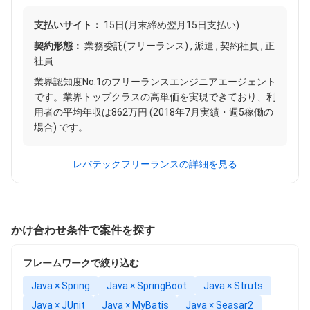
支払いサイト：
15日(月末締め翌月15日支払い)
契約形態：
業務委託(フリーランス) , 派遣 , 契約社員 , 正
社員
業界認知度No.1のフリーランスエンジニアエージェント
です。業界トップクラスの高単価を実現できており、利
用者の平均年収は862万円 (2018年7月実績・週5稼働の
場合) です。
レバテックフリーランスの詳細を見る
かけ合わせ条件で案件を探す
フレームワークで絞り込む
Java × Spring
Java × SpringBoot
Java × Struts
Java × JUnit
Java × MyBatis
Java × Seasar2