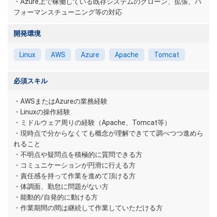
・Azure上で稼働している既存システムのクローン、拡張、パ
フォーマンスチューニング等の対応
開発環境
Linux
AWS
Azure
Apache
Tomcat
必須スキル
・AWSまたはAzureの業務経験
・Linuxの操作経験
・ミドルウェア周りの経験（Apache、Tomcat等）
・現時点で分からなくても概念が理解できてて調べつつ進めら
れること
・不明点や疑問点を積極的に質問できる方
・コミュニケーションが円滑に行える方
・責任感を持って作業を進めて頂ける方
・体調面、勤怠に問題がない方
・能動的/自発的に動ける方
・作業期間の間は継続して作業していただける方