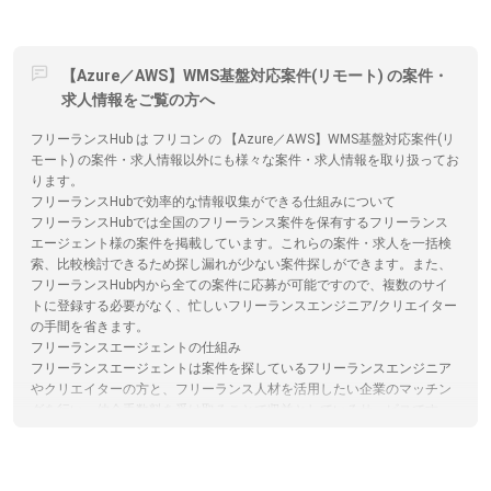
【Azure／AWS】WMS基盤対応案件(リモート) の案件・
求人情報をご覧の方へ
フリーランスHub は フリコン の 【Azure／AWS】WMS基盤対応案件(リ
モート) の案件・求人情報以外にも様々な案件・求人情報を取り扱ってお
ります。
フリーランスHubで効率的な情報収集ができる仕組みについて
フリーランスHubでは全国のフリーランス案件を保有するフリーランス
エージェント様の案件を掲載しています。これらの案件・求人を一括検
索、比較検討できるため探し漏れが少ない案件探しができます。また、
フリーランスHub内から全ての案件に応募が可能ですので、複数のサイ
トに登録する必要がなく、忙しいフリーランスエンジニア/クリエイター
の手間を省きます。
フリーランスエージェントの仕組み
フリーランスエージェントは案件を探しているフリーランスエンジニア
やクリエイターの方と、フリーランス人材を活用したい企業のマッチン
グを行い、仲介手数料を受け取ることで収益としているサービスです。
仲介手数料やエージェントで受けられるサービスは各エージェントで異
なります。フリーランスHubでは各エージェントのサービス内容の比較
をサイト内で行うことができます。