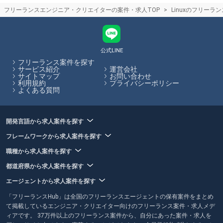
フリーランスエージェントとクラウドソーシングサイト(サービス)の違い
フリーランスエンジニア・クリエイターの案件・求人TOP
Linuxのフリーラ
フリーランスエージェントは企業の案件とフリーランスを検討している
人のマッチングをカウンセリングや営業代行を通してサポートするのに
対し。クラウドソーシングはサイト上で直接案件を探すものになりま
す。クラウドソーシングサイトを利用する際は、フリーランスと発注者
が直接プラットフォームでやり取りするため、エージェントによるサポ
公式LINE
ートはありません。フリーランスHubではフリーランスエージェントの
フリーランス案件を探す
保有する案件を多数掲載しています。
サービス紹介
運営会社
サイトマップ
お問い合わせ
利用規約
プライバシーポリシー
フリーランスHubはお客様のフリーランス案件探しを最大限サポートし
よくある質問
ていきます。
開発言語から求人案件を探す
フレームワークから求人案件を探す
職種から求人案件を探す
都道府県から求人案件を探す
エージェントから求人案件を探す
「フリーランスHub」は全国のフリーランスエージェントの保有案件をまとめ
て掲載しているエンジニア・クリエイター向けのフリーランス案件・求人メデ
ィアです。 37万件以上のフリーランス案件から、自分にあった案件・求人を