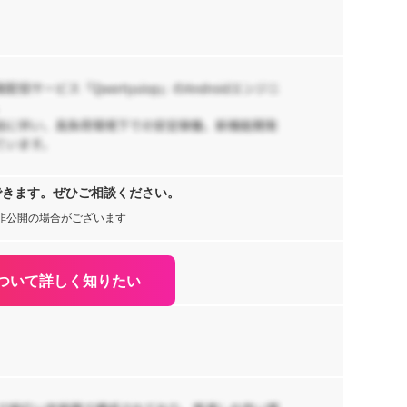
1,
ogl
【T
業
の
1,
京
【
できます。ぜひご相談ください。
ー
非公開の場合がございます
リ
95
京
ついて詳しく知りたい
【
シ
65
阪
js
,