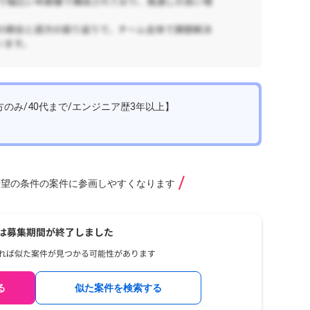
【
eS
ス
リ
ル
1,
S
京
で
t.js
のみ/40代まで/エンジニア歴3年以上】
希望の条件の案件に参画しやすくなります
る
似た案件を検索する