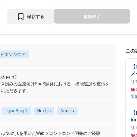
保存する
この
ドエンジニア
【P
メ
代の方向け】
発
リ
ス済みの医療向けSaaS開発における、機能追加や拡張を
65
当いただきます。
阪
t
,
N
TypeScript
Next.js
Nuxt.js
【
ho
L
リ
像
もしくはNuxt.jsを用いたWebフロントエンド開発のご経験
96