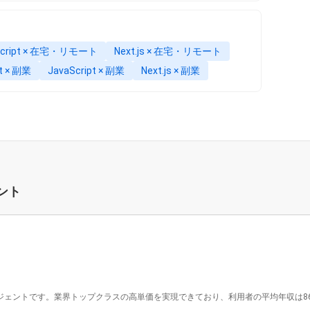
Script × 在宅・リモート
Next.js × 在宅・リモート
t × 副業
JavaScript × 副業
Next.js × 副業
ント
ジェントです。業界トップクラスの高単価を実現できており、利用者の平均年収は862万円