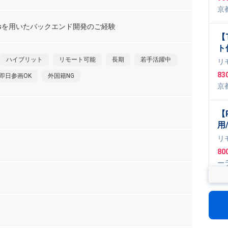
I
京
a
pt
,
 Railsを用いたバックエンド開発のご経験
【T
ト
ム
ハイブリット
リモート可能
長期
若手活躍中
リ
83
即日参画OK
外国籍NG
京
【
用
信
リ
発
80
ー
Ty
,
L
【
リ
開
リ