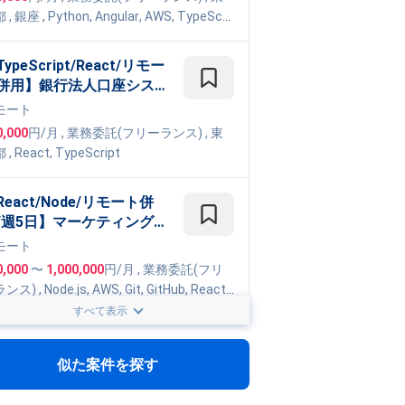
ソリューションおよび自社S
都
,
銀座
,
Python
,
Angular
,
AWS
,
TypeScri
aSの推進
Next.js
,
Nuxt.js
ypeScript/React/リモー
併用】銀行法人口座システ
更改案件
モート
0,000
円/月
,
業務委託(フリーランス)
, 東
都
,
React
,
TypeScript
React/Node/リモート併
/週5日】マーケティング配
システムのフルスタック開
モート
支援
0,000
〜
1,000,000
円/月
,
業務委託(フリ
ランス)
,
Node.js
,
AWS
,
Git
,
GitHub
,
React
,
peScript
,
Fargate
,
CDK
,
Figma
,
Terraform
すべて表示
ambda
TypeScript/週4日〜/フル
モート】新AIプロダクトの
似た案件を探す
発を担エンジニア業務案件
モート