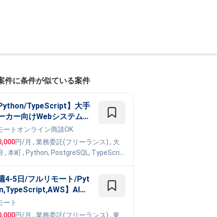
案件に条件が似ている案件
ython/TypeScript】大手
ーカー向けWebシステム開
案件
モート
オンライン商談OK
0,000
円/月
,
業務委託(フリーランス)
, 大
府
,
本町
,
Python
,
PostgreSQL
,
TypeScrip
ext.js
週4-5日/フルリモート/Pyt
n,TypeScript,AWS】AI・
LMエンジニア - 生成AI・画
モート
/音声解析技術を活用したA
0,000
円/月
,
業務委託(フリーランス)
, 東