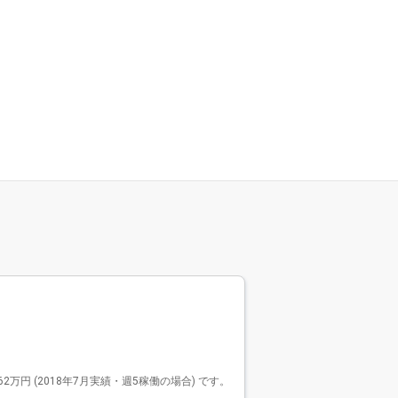
Findy Fre
ファインデ
2576件
Findy Freela
 (2018年7月実績・週5稼働の場合) です。
で、リードエンジニアや技
モダンな開発環境で活躍