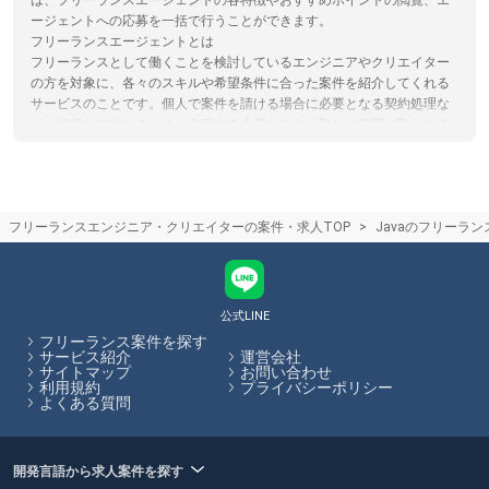
は、フリーランスエージェントの各特徴やおすすめポイントの閲覧、エ
ージェントへの応募を一括で行うことができます。
フリーランスエージェントとは
フリーランスとして働くことを検討しているエンジニアやクリエイター
の方を対象に、各々のスキルや希望条件に合った案件を紹介してくれる
サービスのことです。個人で案件を請ける場合に必要となる契約処理な
ども代行してくれるため、参画する企業とのやり取りに時間が取られる
こともありません。フリーランスHubでは、フリーランス向けの案件・
求人を多数掲載しています。
フリーランスエージェントの仕組み
フリーランスエージェントは案件を探しているフリーランスエンジニア
フリーランスエンジニア・クリエイターの案件・求人TOP
Javaのフリーラ
やクリエイターの方と、フリーランス人材を活用したい企業のマッチン
グを行い、仲介手数料を受け取ることで収益としているサービスです。
仲介手数料やエージェントで受けられるサービスは各エージェントで異
なります。フリーランスHubでは各エージェントのサービス内容の比較
をサイト内で行うことができます。
公式LINE
フリーランス案件を探す
フリーランスHubはお客様のフリーランス案件探しを最大限サポートし
サービス紹介
運営会社
サイトマップ
お問い合わせ
ていきます。
利用規約
プライバシーポリシー
よくある質問
開発言語から求人案件を探す