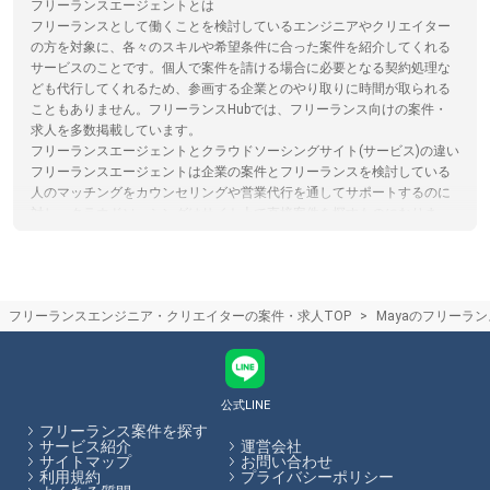
フリーランスエージェントとは
フリーランスとして働くことを検討しているエンジニアやクリエイター
の方を対象に、各々のスキルや希望条件に合った案件を紹介してくれる
サービスのことです。個人で案件を請ける場合に必要となる契約処理な
ども代行してくれるため、参画する企業とのやり取りに時間が取られる
こともありません。フリーランスHubでは、フリーランス向けの案件・
求人を多数掲載しています。
フリーランスエージェントとクラウドソーシングサイト(サービス)の違い
フリーランスエージェントは企業の案件とフリーランスを検討している
人のマッチングをカウンセリングや営業代行を通してサポートするのに
対し。クラウドソーシングはサイト上で直接案件を探すものになりま
す。クラウドソーシングサイトを利用する際は、フリーランスと発注者
が直接プラットフォームでやり取りするため、エージェントによるサポ
ートはありません。フリーランスHubではフリーランスエージェントの
保有する案件を多数掲載しています。
フリーランスエンジニア・クリエイターの案件・求人TOP
Mayaのフリーラ
フリーランスHubからエージェントのフリーランス案件に応募した際の
流れについて
フリーランスHubからエージェントのフリーランス案件にご応募頂いた
後、各エージェントからのメールや電話などで日程調整を行った後、一
対一のカウンセリングでスキルや希望の働き方をエージェントの担当者
公式LINE
の方からヒアリング、その後希望にあった企業と商談し、案件に参画し
フリーランス案件を探す
て頂きます。
サービス紹介
運営会社
サイトマップ
お問い合わせ
利用規約
プライバシーポリシー
フリーランスHubはお客様のフリーランス案件探しを最大限サポートし