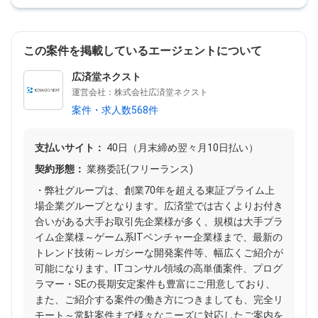
この案件を掲載しているエージェントについて
広済堂ネクスト
運営会社：株式会社広済堂ネクスト
案件・求人数568件
支払いサイト：
40日（月末締め翌々月10日払い）
契約形態：
業務委託(フリーランス)
・弊社グループは、創業70年を超える東証プライム上
場企業グループとなります。広済堂では古くよりお付き
合いがある大手お取引先企業様が多く、規模は大手プラ
イム企業様～ゲーム系ITベンチャー企業様まで、最新の
トレンド技術～レガシーな開発案件等、幅広くご紹介が
可能になります。ITコンサル領域の高単価案件、プログ
ラマー・SEの長期安定案件も豊富にご用意しており、
また、ご紹介する案件の働き方につきましても、完全リ
モート～常駐案件まで様々なニーズに対応したご案内を