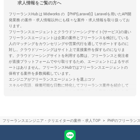
求人情報をご覧の方へ
フリーランスHub は Midworks の 【PHP(Laravel)】Laravelを用いたAPI開
発業務 の案件・求人情報以外にも様々な案件・求人情報を取り扱ってお
ります。
フリーランスエージェントとクラウドソーシングサイト(サービス)の違い
フリーランスエージェントは企業の案件とフリーランスを検討している
人のマッチングをカウンセリングや営業代行を通してサポートするのに
対し。クラウドソーシングはサイト上で直接案件を探すものになりま
す。クラウドソーシングサイトを利用する際は、フリーランスと発注者
が直接プラットフォームでやり取りするため、エージェントによるサポ
ートはありません。フリーランスHubではフリーランスエージェントの
保有する案件を多数掲載しています。
エンジニアがフリーランスエージェントを選ぶコツ
スキルや言語、稼働可能な日数に特化してフリーランス案件を紹介して
くれるエージェントもあるため、自らの希望に合った案件があるかを考
慮してエージェントを選ぶことがおすすめです。フリーランスHubで
は、フリーランスエージェントの各特徴やおすすめポイントの閲覧、エ
ージェントへの応募を一括で行うことができます。
フリーランスエージェントはリモートワークや在宅のフリーランス案件
フリーランスエンジニア・クリエイターの案件・求人TOP
PHPのフリーラン
を紹介してくれるの？
最近は在宅/リモートワーク可能な案件が増えており、フリーランスエー
ジェントでもリモート/在宅案件を取り扱っております。ただ常駐案件が
多いエージェントやリモート案件が多いエージェントなど、エージェン