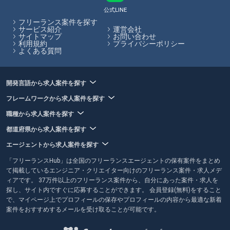
トによって特徴がありますので、リモート案件に強いエージェントを選
公式LINE
ぶのがおすすめです。フリーランスHubでは、各エージェントのサービ
フリーランス案件を探す
ス内容やその比較をサイト内で行うことができます。
サービス紹介
運営会社
サイトマップ
お問い合わせ
利用規約
プライバシーポリシー
フリーランスHubはお客様のフリーランス案件探しを最大限サポートし
よくある質問
ていきます。
開発言語から求人案件を探す
フレームワークから求人案件を探す
職種から求人案件を探す
都道府県から求人案件を探す
エージェントから求人案件を探す
「フリーランスHub」は全国のフリーランスエージェントの保有案件をまとめ
て掲載しているエンジニア・クリエイター向けのフリーランス案件・求人メデ
ィアです。 37万件以上のフリーランス案件から、自分にあった案件・求人を
探し、サイト内ですぐに応募することができます。 会員登録(無料)をすること
で、マイページ上でプロフィールの保存やプロフィールの内容から最適な新着
案件をおすすめするメールを受け取ることが可能です。