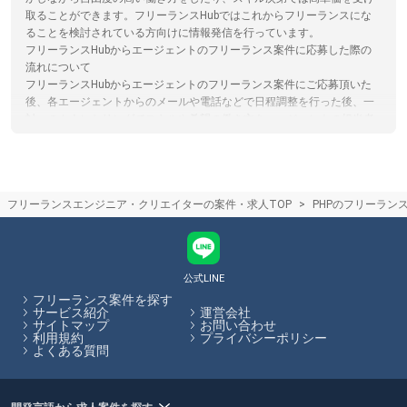
取ることができます。フリーランスHubではこれからフリーランスにな
ることを検討されている方向けに情報発信を行っています。
フリーランスHubからエージェントのフリーランス案件に応募した際の
流れについて
フリーランスHubからエージェントのフリーランス案件にご応募頂いた
後、各エージェントからのメールや電話などで日程調整を行った後、一
対一のカウンセリングでスキルや希望の働き方をエージェントの担当者
の方からヒアリング、その後希望にあった企業と商談し、案件に参画し
て頂きます。
エンジニアがフリーランスエージェントを選ぶコツ
スキルや言語、稼働可能な日数に特化してフリーランス案件を紹介して
フリーランスエンジニア・クリエイターの案件・求人TOP
PHPのフリーラン
くれるエージェントもあるため、自らの希望に合った案件があるかを考
慮してエージェントを選ぶことがおすすめです。フリーランスHubで
は、フリーランスエージェントの各特徴やおすすめポイントの閲覧、エ
ージェントへの応募を一括で行うことができます。
公式LINE
フリーランスHubはお客様のフリーランス案件探しを最大限サポートし
フリーランス案件を探す
ていきます。
サービス紹介
運営会社
サイトマップ
お問い合わせ
利用規約
プライバシーポリシー
よくある質問