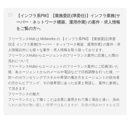
【インフラ系PM】【業務委託(準委任)】インフラ業務(サ
ーバー・ネットワーク構築、運用作業) の案件・求人情報
をご覧の方へ
フリーランスHub は Midworks の 【インフラ系PM】【業務委託(準委
任)】インフラ業務(サーバー・ネットワーク構築、運用作業) の案件・求
人情報以外にも様々な案件・求人情報を取り扱っております。
フリーランスHubからエージェントのフリーランス案件に応募した際の
流れについて
フリーランスHubからエージェントのフリーランス案件にご応募頂いた
後、各エージェントからのメールや電話などで日程調整を行った後、一
対一のカウンセリングでスキルや希望の働き方をエージェントの担当者
の方からヒアリング、その後希望にあった企業と商談し、案件に参画し
て頂きます。
フリーランスの魅力
フリーランスとして働くことは企業に雇用されて働く場合と違い、決め
られた給与が無い厳しい世界ではありますが、自身の強みやスキルを活
かしながら自由度の高い働き方をしたり、スキル次第では高単価を受け
取ることができます。フリーランスHubではこれからフリーランスにな
ることを検討されている方向けに情報発信を行っています。
エンジニアがフリーランスエージェントを選ぶコツ