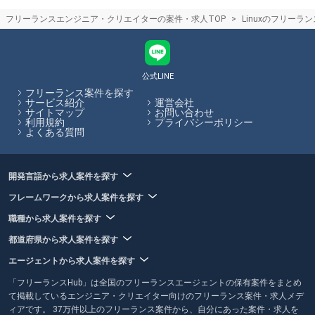
スキルや言語、稼働可能な日数に特化してフリーランス案件を紹介して
フリーランスエンジニア・クリエイターの案件・求人TOP
Linuxのフリーラ
くれるエージェントもあるため、自らの希望に合った案件があるかを考
慮してエージェントを選ぶことがおすすめです。フリーランスHubで
は、フリーランスエージェントの各特徴やおすすめポイントの閲覧、エ
ージェントへの応募を一括で行うことができます。
公式LINE
フリーランスHubはお客様のフリーランス案件探しを最大限サポートし
フリーランス案件を探す
ていきます。
サービス紹介
運営会社
サイトマップ
お問い合わせ
利用規約
プライバシーポリシー
よくある質問
開発言語から求人案件を探す
フレームワークから求人案件を探す
職種から求人案件を探す
都道府県から求人案件を探す
エージェントから求人案件を探す
「フリーランスHub」は全国のフリーランスエージェントの保有案件をまとめ
て掲載しているエンジニア・クリエイター向けのフリーランス案件・求人メデ
ィアです。 37万件以上のフリーランス案件から、自分にあった案件・求人を