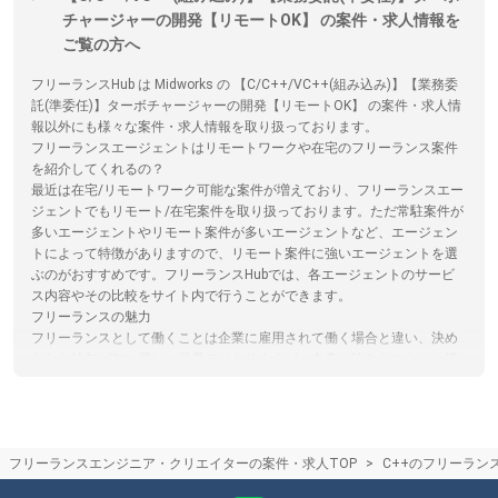
チャージャーの開発【リモートOK】 の案件・求人情報を
ご覧の方へ
フリーランスHub は Midworks の 【C/C++/VC++(組み込み)】【業務委
託(準委任)】ターボチャージャーの開発【リモートOK】 の案件・求人情
報以外にも様々な案件・求人情報を取り扱っております。
フリーランスエージェントはリモートワークや在宅のフリーランス案件
を紹介してくれるの？
最近は在宅/リモートワーク可能な案件が増えており、フリーランスエー
ジェントでもリモート/在宅案件を取り扱っております。ただ常駐案件が
多いエージェントやリモート案件が多いエージェントなど、エージェン
トによって特徴がありますので、リモート案件に強いエージェントを選
ぶのがおすすめです。フリーランスHubでは、各エージェントのサービ
ス内容やその比較をサイト内で行うことができます。
フリーランスの魅力
フリーランスとして働くことは企業に雇用されて働く場合と違い、決め
られた給与が無い厳しい世界ではありますが、自身の強みやスキルを活
かしながら自由度の高い働き方をしたり、スキル次第では高単価を受け
取ることができます。フリーランスHubではこれからフリーランスにな
ることを検討されている方向けに情報発信を行っています。
フリーランスエージェント担当者との面談のコツ
フリーランスエンジニア・クリエイターの案件・求人TOP
C++のフリーラン
エージェント担当者とのカウンセリング面談の際には、希望の単価や稼
働可能な日数、勤務形態などを伝えましょう。正しく希望を伝えること