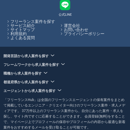
で、お客様の希望に合った案件の紹介可能性が高まります。フリーラン
スHubでは、各エージェントのサービス内容やその比較をサイト内で行
うことができます。
公式LINE
フリーランス案件を探す
フリーランスHubはお客様のフリーランス案件探しを最大限サポートし
サービス紹介
運営会社
サイトマップ
お問い合わせ
ていきます。
利用規約
プライバシーポリシー
よくある質問
開発言語から求人案件を探す
フレームワークから求人案件を探す
職種から求人案件を探す
都道府県から求人案件を探す
エージェントから求人案件を探す
「フリーランスHub」は全国のフリーランスエージェントの保有案件をまとめ
て掲載しているエンジニア・クリエイター向けのフリーランス案件・求人メデ
ィアです。 37万件以上のフリーランス案件から、自分にあった案件・求人を
探し、サイト内ですぐに応募することができます。 会員登録(無料)をすること
で、マイページ上でプロフィールの保存やプロフィールの内容から最適な新着
案件をおすすめするメールを受け取ることが可能です。