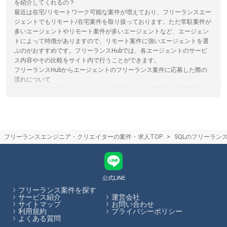
を紹介してくれるの？
最近は在宅/リモートワーク可能な案件が増えており、フリーランスエー
ジェントでもリモート/在宅案件を取り扱っております。ただ常駐案件が
多いエージェントやリモート案件が多いエージェントなど、エージェン
トによって特徴がありますので、リモート案件に強いエージェントを選
ぶのがおすすめです。フリーランスHubでは、各エージェントのサービ
ス内容やその比較をサイト内で行うことができます。
フリーランスHubからエージェントのフリーランス案件に応募した際の
流れについて
フリーランスHubからエージェントのフリーランス案件にご応募頂いた
後、各エージェントからのメールや電話などで日程調整を行った後、一
対一のカウンセリングでスキルや希望の働き方をエージェントの担当者
の方からヒアリング、その後希望にあった企業と商談し、案件に参画し
て頂きます。
フリーランスエンジニア・クリエイターの案件・求人TOP
SQLのフリーラン
エンジニアがフリーランスエージェントを選ぶコツ
スキルや言語、稼働可能な日数に特化してフリーランス案件を紹介して
くれるエージェントもあるため、自らの希望に合った案件があるかを考
慮してエージェントを選ぶことがおすすめです。フリーランスHubで
は、フリーランスエージェントの各特徴やおすすめポイントの閲覧、エ
公式LINE
ージェントへの応募を一括で行うことができます。
フリーランス案件を探す
サービス紹介
運営会社
サイトマップ
お問い合わせ
フリーランスHubはお客様のフリーランス案件探しを最大限サポートし
利用規約
プライバシーポリシー
ていきます。
よくある質問