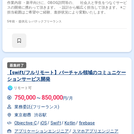
作業内容 ・新卒向けに、OBOG訪問等の、 社会人と学生をつなぐサービ
スの開発に携わって頂きます。 ・設計から幅広く担当して頂きます。 ※ご
担当範囲はご希望やご経験、進捗状況により変動いたします。
5年前・
提供元: レバテックフリーランス
【swift/フルリモート】バーチャル領域のコミュニケー
ションサービス開発
リモート可
750,000
850,000
〜
円/月
業務委託(フリーランス)
東京都
渋谷駅
Objective-C
iOS
Swift
Kotlin
firebase
アプリケーションエンジニア
スマホアプリエンジニア