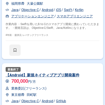
福岡県
大濠公園駅
Java
Objective-C
Android
iOS
Swift
Kotlin
アプリケーションエンジニア
スマホアプリエンジニア
作業内容 ・Swiftを用いたB to Cのスマホアプリ開発に携わっていただきま
す。 ・開発言語は、Objective-C/Swift、Java/Kotlinになります。
4年前・
提供元: レバテックフリーランス
【Android】新規ネイティブアプリ開発案件
700,000
円/月
業務委託(フリーランス)
東京都
田町駅
Java
Objective-C
Android
GitHub