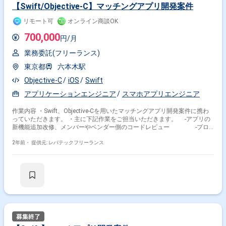
【Swift/Objective-C】マッチングアプリ開発案件
リモート可
オンライン商談OK
700,000
円/月
業務委託(フリーランス)
東京都
六本木駅
Objective-C
iOS
Swift
アプリケーションエンジニア
スマホアプリエンジニア
作業内容 ・Swift、Objective-Cを用いたマッチングアプリ開発案件に携わ
っていただきます。 ・主に下記作業をご担当いただきます。 -アプリの
新機能追加改修、メンバーやベンダー側のコードレビュー -プロ
ダクト側との折衝、要件定義、設計 -設計、製造、テスト
2年前・
提供元: レバテックフリーランス