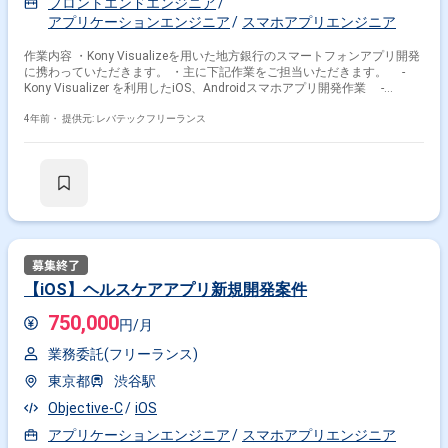
フロントエンドエンジニア
アプリケーションエンジニア
スマホアプリエンジニア
作業内容 ・Kony Visualizeを用いた地方銀行のスマートフォンアプリ開発
に携わっていただきます。 ・主に下記作業をご担当いただきます。 -
Kony Visualizer を利用したiOS、Androidスマホアプリ開発作業 -
WindowsのWeb管理システム開発 -開発、単体テスト、結合テスト
4年前・
提供元: レバテックフリーランス
【iOS】ヘルスケアアプリ新規開発案件
750,000
円/月
業務委託(フリーランス)
東京都
渋谷駅
Objective-C
iOS
アプリケーションエンジニア
スマホアプリエンジニア