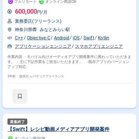
フルリモート
オンライン商談OK
600,000
円/月
業務委託(フリーランス)
神奈川県
みなとみらい駅
C++
Objective-C
Android
iOS
Swift
Kotlin
アプリケーションエンジニア
スマホアプリエンジニア
作業内容 ・モバイル向けオーディオアプリ開発案件に携わっていただきま
す。 ・主に下記作業をご担当いただきます。 -既存アプリのバージョン
アップ対応
2年前・
提供元: レバテックフリーランス
【Swift】レシピ動画メディアアプリ開発案件
オンライン商談OK