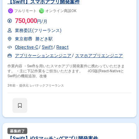
【Swift】スマホアプリ開発案件
フルリモート
オンライン商談OK
750,000
円/月
業務委託(フリーランス)
東京都
勝どき駅
Objective-C
Swift
React
アプリケーションエンジニア
スマホアプリエンジニア
作業内容 ・Swiftを用いたスマホアプリ開発案件に携わっていただきま
す。 ・主に下記作業をご担当いただきます。 -IOS版(React-Nativeと
Swift)の機能追加、改修
2年前・
提供元: レバテックフリーランス
【Swift】iOSマッチングアプリ開発案件