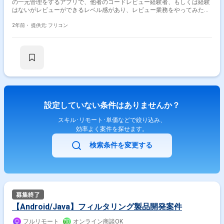
の一元管理をするアプリで、他者のコードレビュー経験者、もしくは経験
はないがレビューができるレベル感があり、レビュー業務をやってみたい
方を募集しております。 ・基本設計〜詳細設計〜製造〜テストのフェーズ
にご参画いただきます。
2年前・
提供元: フリコン
設定していない条件はありませんか？
スキル･リモート･単価などで絞り込み、
効率よく案件を探せます。
検索条件を変更する
【Android/Java】フィルタリング製品開発案件
フルリモート
オンライン商談OK