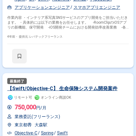
アプリケーションエンジニア
スマホアプリエンジニア
作業内容 ・インテリア系写真SNSサービスのアプリ開発をご担当いただき
ます。 ・具体的には以下の業務をお任せします。 -RoomClipのiOSアプ
リの新機能、保守開発 -iOS開発チームにおける開発効率改善業務 -各
種施策の企画、実装
4年前・
提供元: レバテックフリーランス
掛け合わせ条件で絞り込む
職種で絞り込む
Objective-C × スマホアプリエンジニア
【Swift/Objective‐C】 ⽣命保険システム開発案件
業界で絞り込む
リモート可
オンライン商談OK
750,000
円/月
Objective-C × サービス
業務委託(フリーランス)
特徴で絞り込む
東京都
大森駅
Objective-C × 副業
Objective-C × 在宅・リモート
Objective-C
Spring
Swift