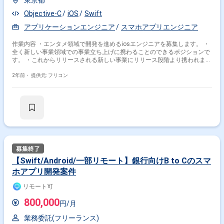
東京都
Objective-C
iOS
Swift
アプリケーションエンジニア
スマホアプリエンジニア
作業内容 ・エンタメ領域で開発を進めるiosエンジニアを募集します。 ・
全く新しい事業領域での事業立ち上げに携わることのできるポジションで
す。 ・これからリリースされる新しい事業にリリース段階より携われま
す。
2年前・
提供元: フリコン
【Swift/Android/一部リモート】銀行向けB to Cのスマ
ホアプリ開発案件
リモート可
800,000
円/月
業務委託(フリーランス)