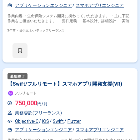
アプリケーションエンジニア
スマホアプリエンジニア
その他の条件で検索する
作業内容 ・⽣命保険システム開発に携わっていただきます。 ・主に下記
作業をご担当いただきます。 ‐要件定義 -基本設計、詳細設計 ‐実装
その他開発言語・スキルから探す
3年前・
提供元: レバテックフリーランス
iOS
Swift
Java
Android
Kotlin
MySQL
JavaScript
PHP
AWS
Xcode
その他の職種から探す
スマホアプリエンジニア
アプリケーションエンジニア
サーバーサイドエンジニア
ネイティブアプリエンジニア
【Swift/フルリモート】スマホアプリ開発支援(VR)
フロントエンドエンジニア
フルリモート
750,000
円/月
業務委託(フリーランス)
Objective-C
iOS
Swift
Flutter
アプリケーションエンジニア
スマホアプリエンジニア