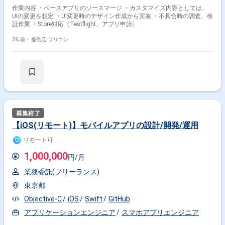
作業内容 ・ベースアプリのソースマージ ・カスタマイズ内容としては、
UIの変更を想定 ・UI変更時のデザイン作成から実装 ・不具合時の調査、検
証作業 ・Store対応（Testflight、アプリ申請）
2年前・
提供元: フリコン
【iOS(リモート)】モバイルアプリの設計/開発/運用
リモート可
1,000,000
円/月
業務委託(フリーランス)
東京都
Objective-C
iOS
Swift
GitHub
アプリケーションエンジニア
スマホアプリエンジニア