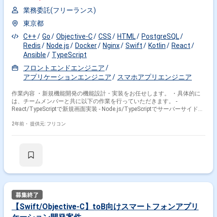
業務委託(フリーランス)
東京都
C++
Go
Objective-C
CSS
HTML
PostgreSQL
Redis
Node.js
Docker
Nginx
Swift
Kotlin
React
Ansible
TypeScript
フロントエンドエンジニア
アプリケーションエンジニア
スマホアプリエンジニア
作業内容 ・新規機能開発の機能設計・実装をお任せします。 ・具体的に
は、チームメンバーと共に以下の作業を行っていただきます。 -
React/TypeScriptで新規画面実装 - Node.js/TypeScriptでサーバーサイド実
装 - firebase/firestoreのDB構造設計
2年前・
提供元: フリコン
【Swift/Objective-C】toB向けスマートフォンアプリ