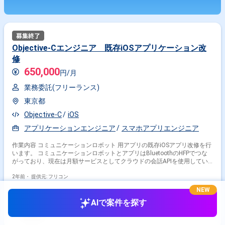
Objective-Cエンジニア 既存iOSアプリケーション改
修
650,000
円/月
業務委託(フリーランス)
東京都
Objective-C
iOS
アプリケーションエンジニア
スマホアプリエンジニア
作業内容 コミュニケーションロボット 用アプリの既存iOSアプリ改修を行
います。 コミュニケーションロボットとアプリはBluetoothのHFPでつな
がっており、現在は月額サービスとしてクラウドの会話APIを使用してい
ます。 月額サービス終了にあたり会話エンジンをローカル化し、アプリを
スタンドアロンで動くように改修したく、技術者を募集しております。
2年前・
提供元: フリコン
NEW
AIで案件を探す