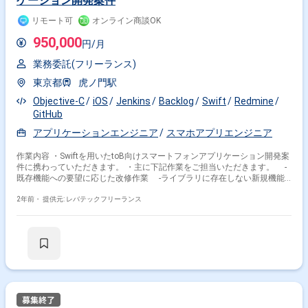
ケーション開発案件
リモート可
オンライン商談OK
950,000
円/月
業務委託(フリーランス)
東京都
虎ノ門駅
Objective-C
iOS
Jenkins
Backlog
Swift
Redmine
GitHub
アプリケーションエンジニア
スマホアプリエンジニア
作業内容 ・Swiftを用いたtoB向けスマートフォンアプリケーション開発案
件に携わっていただきます。 ・主に下記作業をご担当いただきます。 -
既存機能への要望に応じた改修作業 -ライブラリに存在しない新規機能
のスクラッチ開発 -要件定義や見積もり～製造まで
2年前・
提供元: レバテックフリーランス