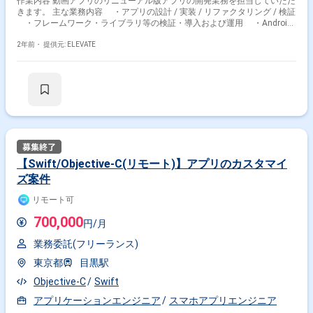
作業内容 動画アプリのリニューアル版アプリの開発業務を担当していただ
きます。 主な業務内容 ・アプリの設計 / 実装 / リファクタリング / 検証
・フレームワーク・ライブラリ等の検証・導入および運用 ・Android
OS・iOS・iPadOSの進化に伴う影響調査・対応 ・トラッキングデータ
を使った、アプリ・ユーザ行動の分析
2年前・
提供元: ELEVATE
【Swift/Objective-C(リモート)】アプリのカスタマイ
ズ案件
リモート可
700,000
円/月
業務委託(フリーランス)
東京都
目黒駅
Objective-C
Swift
アプリケーションエンジニア
スマホアプリエンジニア