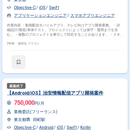
Objective-C
iOS
Swift
アプリケーションエンジニア
スマホアプリエンジニア
作業内容 ・動画配信モバイルアプリ、テレビ向けアプリ開発業務。 ・詳
細設計/製造/単体テスト。プロジェクトによっては保守・運用までを含
む。 ・複数のプロジェクトを牽引して対応することがあります。 ・スキ
ルとプロジェクトによって基本設計、技術担当として顧客MTG同席の可能
性あり。
2年前・
提供元: フリコン
【Android/iOS】治安情報配信アプリ開発案件
750,000
円/月
業務委託(フリーランス)
東京都
田町駅
Objective-C
Android
iOS
Swift
Kotlin