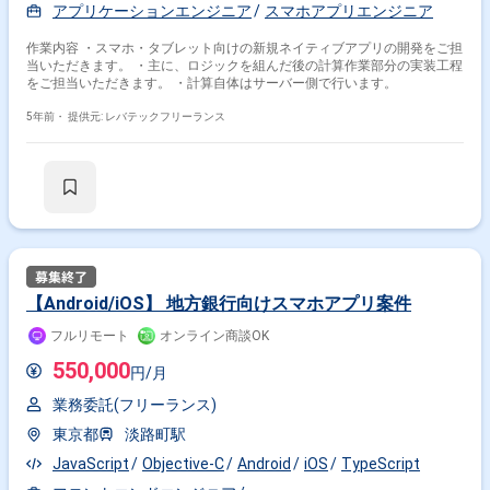
アプリケーションエンジニア
スマホアプリエンジニア
作業内容 ・スマホ・タブレット向けの新規ネイティブアプリの開発をご担
当いただきます。 ・主に、ロジックを組んだ後の計算作業部分の実装工程
をご担当いただきます。 ・計算自体はサーバー側で行います。
5年前・
提供元: レバテックフリーランス
【Android/iOS】 地方銀行向けスマホアプリ案件
フルリモート
オンライン商談OK
550,000
円/月
業務委託(フリーランス)
東京都
淡路町駅
JavaScript
Objective-C
Android
iOS
TypeScript