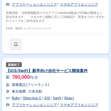
アプリケーションエンジニア
スマホアプリエンジニア
作業内容 ・治安情報配信スマホアプリのAndroid版及びiOS版の開発をご
担当頂きます。 ・スキルやご経験に応じて詳細設計～実装までのいずれか
のフェーズをご担当頂きます。
5年前・
提供元: レバテックフリーランス
【iOS/Swift】新卒向け自社サービス開発案件
780,000
円/月
業務委託(フリーランス)
東京都
六本木駅
Ruby
Objective-C
iOS
Swift
React
アプリケーションエンジニア
スマホアプリエンジニア