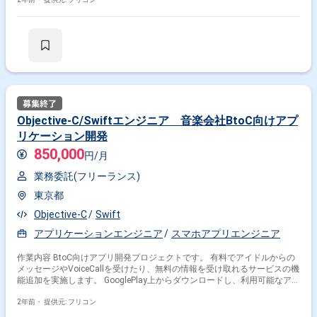
Objective-C/Swiftエンジニア 音楽会社BtoC向けアプ
リケーション開発
850,000
円/月
業務委託(フリーランス)
東京都
Objective-C
Swift
アプリケーションエンジニア
スマホアプリエンジニア
作業内容 BtoC向けアプリ開発プロジェクトです。 有料でアイドルからの
メッセージやVoiceCallを受けたり、無料の情報を受け取れるサービスの機
能追加を実施します。 GooglePlay上からダウンロードし、利用可能なアプ
リです。 基本設計〜製造〜テストと一連の工程を対応していただける方を
募集します。
2年前・
提供元: フリコン