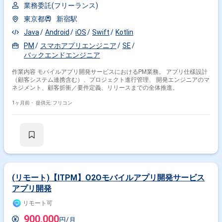
業務委託(フリーランス)
東京都
新宿駅
Java
Android
iOS
Swift
Kotlin
PM
スマホアプリエンジニア
SE
バックエンドエンジニア
作業内容 モバイルアプリ開発サービスにおけるPM業務。 アプリ仕様設計
（顧客システム連携含む）、プロジェクト進行管理、 開発エンジニアのマ
ネジメント、顧客折衝／要件定義、リリースまでの全体推進。
1ヶ月前・
提供元: フリコン
(リモート)【ITPM】O2Oモバイルアプリ開発サービス
アプリ開発
リモート可
900,000
円/月