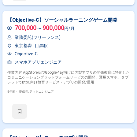
実装(Pytho 中心) ・単体テスト、結合テスト、総合テストの実施 ・チーム
内レビューおよび改善提案
【Objective-C】ソーシャルラーニングゲーム開発
700,000
900,000
〜
円/月
業務委託(フリーランス)
東京都
目黒駅
Objective-C
スマホアプリエンジニア
作業内容 AppStore及びGooglePlay向けに内製アプリの開発教育に特化した
コミュニケーションプラットフォームサービスの開発、運用スマホ、タブ
レットでBtoC向け教育サービス・アプリの開発/運用
5年前・
提供元: アットエンジニア