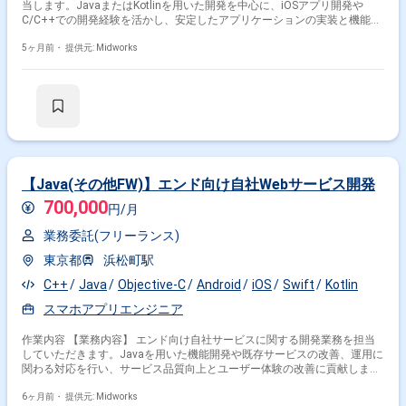
当します。JavaまたはKotlinを用いた開発を中心に、iOSアプリ開発や
C/C++での開発経験を活かし、安定したアプリケーションの実装と機能拡
張を行います。 【作業内容】 ・JavaまたはKotlinによるAndroidアプリ開
発 ・Objective-CまたはSwiftを用いたiOSアプリ開発 ・C/C++を用いたア
5ヶ月前・
提供元: Midworks
プリケーション開発
【Java(その他FW)】エンド向け自社Webサービス開発
700,000
円/月
業務委託(フリーランス)
東京都
浜松町駅
C++
Java
Objective-C
Android
iOS
Swift
Kotlin
スマホアプリエンジニア
作業内容 【業務内容】 エンド向け自社サービスに関する開発業務を担当
していただきます。Javaを用いた機能開発や既存サービスの改善、運用に
関わる対応を行い、サービス品質向上とユーザー体験の改善に貢献しま
す。 【作業内容】 ・Javaを用いた機能開発 ・既存サービスの改修・改善
・サービス運用に関わる対応 ・開発チームとの連携・仕様調整 ・テスト
6ヶ月前・
提供元: Midworks