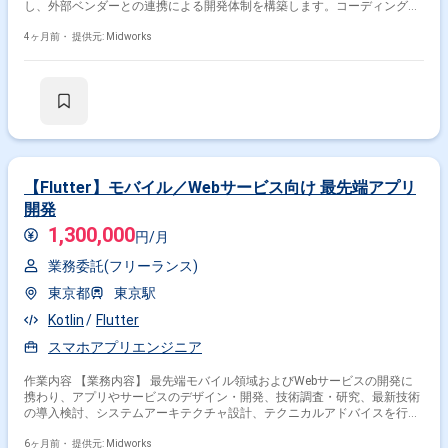
し、外部ベンダーとの連携による開発体制を構築します。コーディングや
調整業務を通じて、安定したアプリ提供と長期的な運用を目指します。
【作業内容】 ・iOSネイティブアプリの設計・開発 ・Androidネイティブ
4ヶ月前・
提供元: Midworks
アプリの設計・開発 ・外部ベンダーとの開発調整 ・機能追加および改善
対応 ・ユーザビリティ向上施策の実装 ・動作検証および品質確認
【Flutter】モバイル／Webサービス向け 最先端アプリ
開発
1,300,000
円/月
業務委託(フリーランス)
東京都
東京駅
Kotlin
Flutter
スマホアプリエンジニア
作業内容 【業務内容】 最先端モバイル領域およびWebサービスの開発に
携わり、アプリやサービスのデザイン・開発、技術調査・研究、最新技術
の導入検討、システムアーキテクチャ設計、テクニカルアドバイスを行い
ます。 【作業内容】 ・Swift、Kotlin、Objective-C、Java、Flutter、
React、Angular等を用いたモバイルアプリ開発 ・Webサービスのフロント
6ヶ月前・
提供元: Midworks