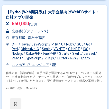
【Pytho (Web開発系)】大手企業向けWebECサイト・
自社アプリ開発
650,000
円/月
業務委託(フリーランス)
東京都
麻布十番駅
C++
Java
JavaScript
PHP
C
Ruby
SQL
Go
Perl
Objective-C
Scala
VB.NET
C#.NET
iOS
Node.js
CakePHP
FuelPHP
Struts
Swift
Laravel
React
TypeScript
Vue.js
Flutter
RPA
Uipath
スマホアプリエンジニア
SE
作業内容 【業務内容】 大手企業が運営するWebECサイトのシステム開発
や、自社事業向けアプリケーション開発など、複数のプロジェクトにおい
てSEとして参画いただきます。要件定義からテストまで幅広い工程を担当
し、サービス仕様の整理、基本・詳細設計、プログラム実装、テスト計
画・実施など、実務を通じて着実にスキルを習得できる環境です。また、
7ヶ月前・
提供元: Midworks
前職での経験を活かせる案件から、これから習得したい技術領域に挑戦で
きるプロジェクトまで、キャリア志向に合わせたアサインも可能です。若
手SEとして経験を広げたい方に最適なポジションです。 【作業内容】 ・
WebECサイトのシステム開発・構築業務 ・自社事業向けアプリケーショ
ンの開発業務 ・要件定義、仕様整理 ・基本設計、詳細設計 ・プログラム