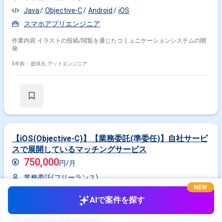
Java
Objective-C
Android
iOS
スマホアプリエンジニア
作業内容 イラストの投稿/閲覧を通じたコミュニケーションシステムの開
発
5年前・
提供元: アットエンジニア
【iOS(Objective-C)】【業務委託(準委任)】自社サービ
スで展開しているマッチングサービス
750,000
円/月
業務委託(フリーランス)
NEW
東京都
乃木坂駅
AIで案件を探す
Objective-C
iOS
Git
スマホアプリエンジニア