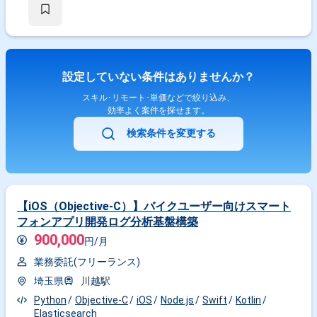
義、設計、実装、テスト、リリース対応 ・API連携機能の実装および調整
設定していない条件はありませんか？
スキル･リモート･単価などで絞り込み、
効率よく案件を探せます。
検索条件を変更する
【iOS（Objective-C）】バイクユーザー向けスマート
フォンアプリ開発ログ分析基盤構築
900,000
円/月
業務委託(フリーランス)
埼玉県
川越駅
Python
Objective-C
iOS
Node.js
Swift
Kotlin
Elasticsearch