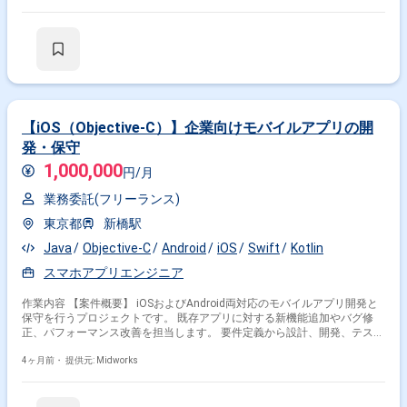
実施と不具合対応
【iOS（Objective-C）】企業向けモバイルアプリの開
発・保守
1,000,000
円/月
業務委託(フリーランス)
東京都
新橋駅
Java
Objective-C
Android
iOS
Swift
Kotlin
スマホアプリエンジニア
作業内容 【案件概要】 iOSおよびAndroid両対応のモバイルアプリ開発と
保守を行うプロジェクトです。 既存アプリに対する新機能追加やバグ修
正、パフォーマンス改善を担当します。 要件定義から設計、開発、テス
ト、リリースまでアプリ開発の全工程に関わります。 RESTful APIを用い
たサーバー連携やアプリケーションアーキテクチャ設計の知識を活かして
4ヶ月前・
提供元: Midworks
開発を進めます。 【作業内容】 ・Swift、Objective-C、Java、Kotlinを用
いたiOS／Androidアプリの新機能開発 ・既存アプリのバグ修正および不
具合対応 ・アプリのパフォーマンス改善およびチューニング ・要件定