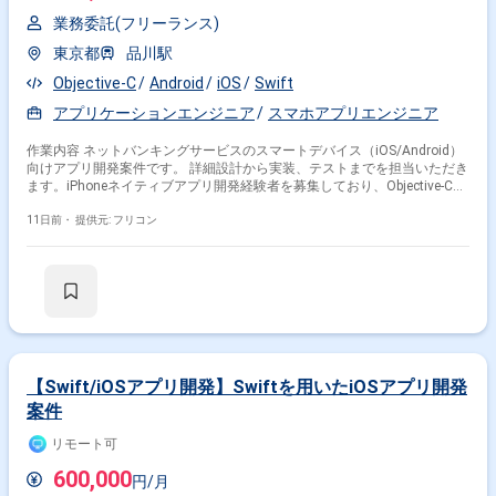
業務委託(フリーランス)
東京都
品川駅
Objective-C
Android
iOS
Swift
アプリケーションエンジニア
スマホアプリエンジニア
作業内容 ネットバンキングサービスのスマートデバイス（iOS/Android）
向けアプリ開発案件です。 詳細設計から実装、テストまでを担当いただき
ます。iPhoneネイティブアプリ開発経験者を募集しており、Objective-Cま
たはSwiftでの実装経験が必須となります。 金融業界の知見があると尚可
です。
11日前・
提供元: フリコン
【Swift/iOSアプリ開発】Swiftを用いたiOSアプリ開発
案件
リモート可
600,000
円/月