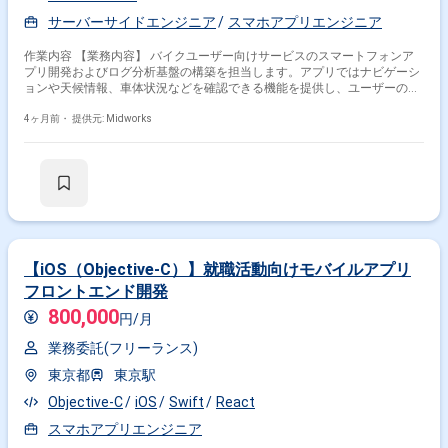
サーバーサイドエンジニア
スマホアプリエンジニア
作業内容 【業務内容】 バイクユーザー向けサービスのスマートフォンア
プリ開発およびログ分析基盤の構築を担当します。アプリではナビゲーシ
ョンや天候情報、車体状況などを確認できる機能を提供し、ユーザーの走
行体験向上を目的としたサービスを実装します。また、アプリや各種デバ
イスから取得されるログデータやエラー情報をクラウド環境へ送信し、分
4ヶ月前・
提供元: Midworks
析できる基盤の構築にも携わります。個人情報を含むデータの取り扱いに
も配慮しながら、安全性を考慮したシステム開発を行います。 【作業内
容】 ・スマートフォンアプリの設計および開発 ・アプリ機能の実装 ・ロ
グデータ送信機能の実装 ・ログ分析基盤の構築 ・エラー情報収集および
分析機能の実装 ・動作確認およびテスト実施
【iOS（Objective-C）】就職活動向けモバイルアプリ
フロントエンド開発
800,000
円/月
業務委託(フリーランス)
東京都
東京駅
Objective-C
iOS
Swift
React
スマホアプリエンジニア