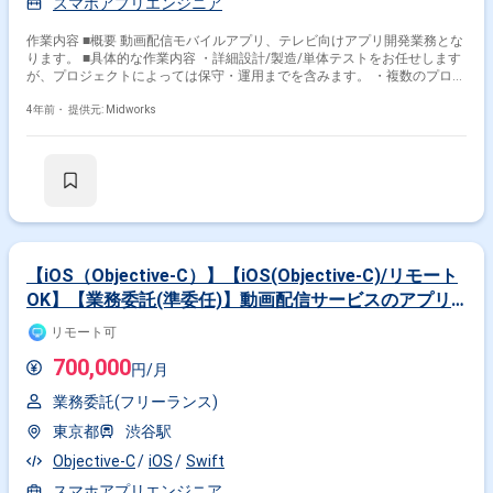
スマホアプリエンジニア
作業内容 ■概要 動画配信モバイルアプリ、テレビ向けアプリ開発業務とな
ります。 ■具体的な作業内容 ・詳細設計/製造/単体テストをお任せします
が、プロジェクトによっては保守・運用までを含みます。 ・複数のプロジ
ェクトを牽引して対応することがあります。 ・スキルとプロジェクトによ
って基本設計、技術担当として顧客MTG同席の可能性あり。 ■開発環境：
4年前・
提供元: Midworks
■プログラミング言語：Objective-C、Swift共に必須 ・HTTP・REST APIの
理解 ■主なコミュニケーションツール ・JIRA/Confluence → ナレッジ、チ
ケット共有 ・GitHub → コード、レビュー ・Slack/G Suite → その他のコ
ミュニケーション
【iOS（Objective-C）】【iOS(Objective-C)/リモート
OK】【業務委託(準委任)】動画配信サービスのアプリ
開発
リモート可
700,000
円/月
業務委託(フリーランス)
東京都
渋谷駅
Objective-C
iOS
Swift
スマホアプリエンジニア