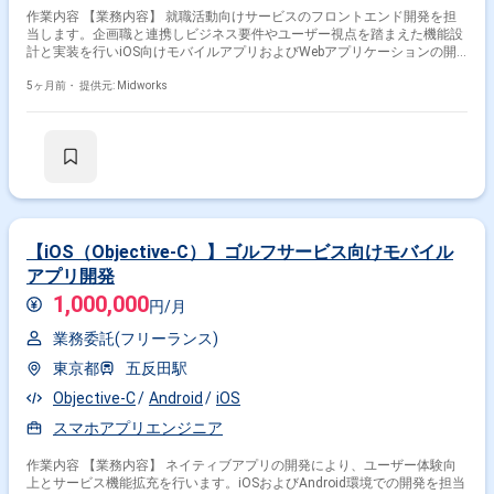
作業内容 【業務内容】 就職活動向けサービスのフロントエンド開発を担
当します。企画職と連携しビジネス要件やユーザー視点を踏まえた機能設
計と実装を行いiOS向けモバイルアプリおよびWebアプリケーションの開
発を通じてユーザー体験の向上とサービス価値の最大化を目指します。仕
様検討段階から関与しUIや操作性を意識した実装を行いながら継続的な改
5ヶ月前・
提供元: Midworks
善に取り組みます。 【作業内容】 ・iOS向けモバイルアプリのフロントエ
ンド開発 ・Objective-Cを用いた画面実装および機能開発 ・就職活動向け
Webアプリケーションのフロントエンド開発 ・企画職との要件整理および
仕様調整 ・ユーザー視点を考慮したUI改善対応
【iOS（Objective-C）】ゴルフサービス向けモバイル
アプリ開発
1,000,000
円/月
業務委託(フリーランス)
東京都
五反田駅
Objective-C
Android
iOS
スマホアプリエンジニア
作業内容 【業務内容】 ネイティブアプリの開発により、ユーザー体験向
上とサービス機能拡充を行います。iOSおよびAndroid環境での開発を担当