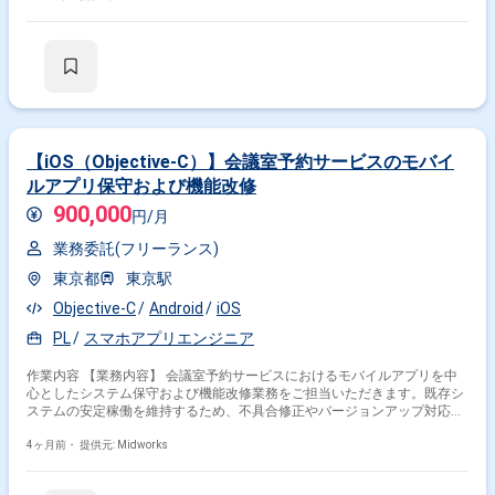
エンド開発（HTML5、JavaScript、TypeScript、Vue.jsなど） ・システム
アーキテクチャ設計 ・GitHub、Jenkins、JIRA/Confluence、
Teams/Slackなどのツールを用いた開発
【iOS（Objective-C）】会議室予約サービスのモバイ
ルアプリ保守および機能改修
900,000
円/月
業務委託(フリーランス)
東京都
東京駅
Objective-C
Android
iOS
PL
スマホアプリエンジニア
作業内容 【業務内容】 会議室予約サービスにおけるモバイルアプリを中
心としたシステム保守および機能改修業務をご担当いただきます。既存シ
ステムの安定稼働を維持するため、不具合修正やバージョンアップ対応、
外部連携の変更対応を行います。開発内容の検証やテスト対応を実施しな
がら、継続的なリリースに対応します。また、仕様の整理や関係者との調
4ヶ月前・
提供元: Midworks
整を行い、システム全体の品質向上と円滑な運用に貢献していただきま
す。 【作業内容】 ・不具合修正 ・バージョンアップ対応 ・外部連携対応