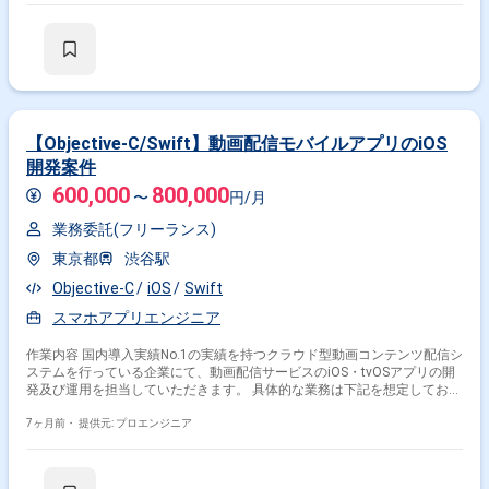
正、品質向上対応
【Objective-C/Swift】動画配信モバイルアプリのiOS
開発案件
600,000
800,000
〜
円/月
業務委託(フリーランス)
東京都
渋谷駅
Objective-C
iOS
Swift
スマホアプリエンジニア
作業内容 国内導入実績No.1の実績を持つクラウド型動画コンテンツ配信シ
ステムを行っている企業にて、動画配信サービスのiOS・tvOSアプリの開
発及び運用を担当していただきます。 具体的な業務は下記を想定しており
ます。 動画配信モバイルアプリ、テレビ向けアプリ開発業務。 詳細設計/
製造/単体テスト。プロジェクトによっては保守・運用までを含む。 複数
7ヶ月前・
提供元: プロエンジニア
のプロジェクトを牽引して対応することがあります。 スキルとプロジェク
トによって基本設計、技術担当として顧客MTG同席の可能性あり。