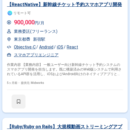
【ReactNative】新幹線チケット予約スマホアプリ開発
リモート可
900,000
円/月
業務委託(フリーランス)
東京都
新宿駅
Objective-C
Android
iOS
React
スマホアプリエンジニア
作業内容 【業務内容】 一般ユーザー向け新幹線チケット予約システムの
スマホアプリ開発を担当します。既に構築済みのWeb版システムで利用さ
れているAPI群を活用し、iOSおよびAndroid向けのネイティブアプリとし
て実装を行います。仕様が一部未確定のため、調査を行いながら環境構築
や実装を進め、必要に応じてインフラやバックエンドAPI周辺の軽微な対
5ヶ月前・
提供元: Midworks
応にも携わります。 【作業内容】 ・新幹線チケット予約スマホアプリの
開発 ・既存Web版API群の流用および連携実装 ・iOSおよびAndroid向けネ
イティブアプリ開発 ・インフラおよびバックエンドAPI周辺の軽微な対応
・調査を行いながらの開発環境構築 【稼働日数】週5日 【リモート日数】
出社頻度未定（不定期で、打ち合わせや懇親会等なども想定）
【Ruby/Ruby on Rails】大規模動画ストリーミングアプ