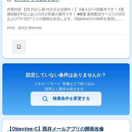
作業内容 【20 代から40 代の方が活躍中！】 ※週４日〜OK案件です！ ※実
務経験2年以上ありの方が対象の案件です！ ■概要 動画配信サービスのiOS
およびTV OSアプリの開発を担当します。Objective-CやSwiftを使用し、設
計からテスト、運用まで幅広く対応します。複数プロジェクトの牽引や顧
客との技術打ち合わせに参加することもあります。 ■具体的な業務内容 ・
4年前・
提供元: Midworks
動画配信モバイルアプリおよびTV OSアプリの開発 ・詳細設計、製造、単
体テストの実施 ・HTTP・REST APIを使用したアプリケーションの開発
・複数プロジェクトの進行管理および顧客対応 勤務開始時には、プロジェ
クトの一員として、コミュニケーションを取りながら業務を進めて頂く予
定です。また、緊急時に出社が必要となる場合がございます。 --------------------
---------------------------------------------- 直近の参画案件の経験とご希望に併せた案件の
ご紹介をさせて頂きます。 弊社は様々なプロジェクトの提案を強みとして
おりますので、お気軽にご相談頂けますと幸いです。 ------------------------------------
------------------------------ ※弊社では、法人、請負いの案件は取り扱っておりませ
設定していない条件はありませんか？
ん。
スキル･リモート･単価などで絞り込み、
効率よく案件を探せます。
検索条件を変更する
【Objective-C】既存メールアプリの開発改修