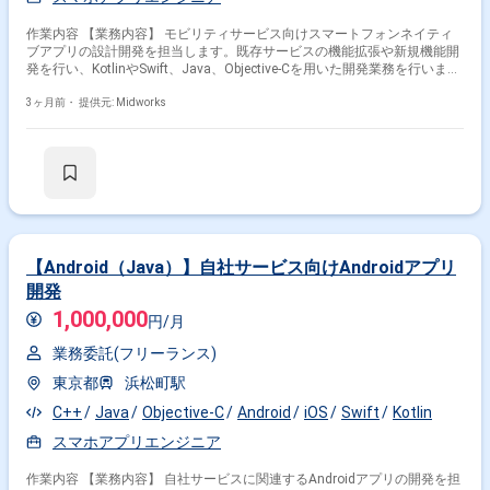
作業内容 【業務内容】 モビリティサービス向けスマートフォンネイティ
ブアプリの設計開発を担当します。既存サービスの機能拡張や新規機能開
発を行い、KotlinやSwift、Java、Objective-Cを用いた開発業務を行いま
す。 【作業内容】 ・Kotlin、Swift、Java、Objective-Cを用いたアプリ設
計・開発 ・既存機能の改修および新規機能追加 ・アプリ動作検証、デバ
3ヶ月前・
提供元: Midworks
ッグ、性能改善 ・ユーザー操作性やUI/UXの改善提案 ・必要に応じたコー
ド解析とドキュメント作成
【Android（Java）】自社サービス向けAndroidアプリ
開発
1,000,000
円/月
業務委託(フリーランス)
東京都
浜松町駅
C++
Java
Objective-C
Android
iOS
Swift
Kotlin
スマホアプリエンジニア
作業内容 【業務内容】 自社サービスに関連するAndroidアプリの開発を担