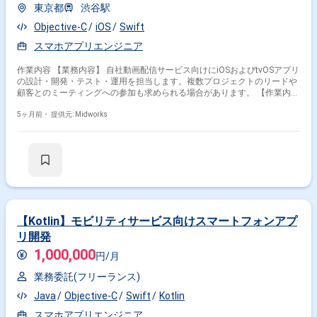
東京都
渋谷駅
Objective-C
iOS
Swift
スマホアプリエンジニア
作業内容 【業務内容】 自社動画配信サービス向けにiOSおよびtvOSアプリ
の設計・開発・テスト・運用を担当します。複数プロジェクトのリードや
顧客とのミーティングへの参加も求められる場合があります。 【作業内
容】 ・iOS/tvOSアプリの詳細設計、製造、単体テスト ・アプリの保守・
運用 ・複数プロジェクトのリード ・顧客とのミーティング同席（スキ
5ヶ月前・
提供元: Midworks
ル・プロジェクトによる）
【Kotlin】モビリティサービス向けスマートフォンアプ
リ開発
1,000,000
円/月
業務委託(フリーランス)
Java
Objective-C
Swift
Kotlin
スマホアプリエンジニア