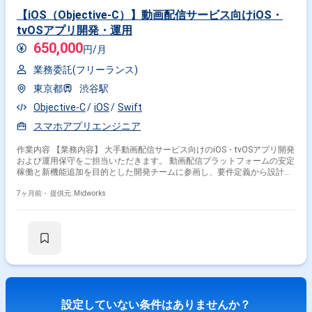
【iOS（Objective-C）】動画配信サービス向けiOS・
tvOSアプリ開発・運用
650,000
円/月
業務委託(フリーランス)
東京都
渋谷駅
Objective-C
iOS
Swift
スマホアプリエンジニア
作業内容 【業務内容】 大手動画配信サービス向けのiOS・tvOSアプリ開発
および運用保守をご担当いただきます。 動画配信プラットフォームの安定
稼働と新機能追加を目的とした開発チームに参画し、要件定義から設計・
実装・テスト・リリースまで一連の工程を担当いただきます。 既存機能の
改善やパフォーマンスチューニング、UI/UX最適化など、利用者体験の向
7ヶ月前・
提供元: Midworks
上に直結する開発にも携わっていただきます。 【具体的な作業内容】 ・
iOS/tvOS向け動画配信アプリの設計・開発・テスト・リリース ・既存ア
プリの機能改善およびパフォーマンスチューニング ・UI/UX最適化対応お
よびデザインチームとの協業 ・ストリーミング、再生制御、課金処理など
の実装 ・具合調査・修正、運用保守対応
設定していない条件はありませんか？