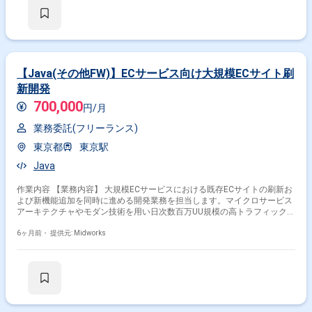
・テストケース作成 ・テスト実施 ・仕様整理 ・設計変更 ・ドキュメント
作成 ・開発内容検証 ・仕様調整
【Java(その他FW)】ECサービス向け大規模ECサイト刷
新開発
700,000
円/月
業務委託(フリーランス)
東京都
東京駅
掛け合わせ条件で絞り込む
Java
作業内容 【業務内容】 大規模ECサービスにおける既存ECサイトの刷新お
職種で絞り込む
よび新機能追加を同時に進める開発業務を担当します。マイクロサービス
アーキテクチャやモダン技術を用い日次数百万UU規模の高トラフィックに
Objective-C × スマホアプリエンジニア
耐えうるシステムの設計構築運用に携わります。要件定義から設計製造テ
Objective-C × アプリケーションエンジニア
ストまでを一貫して対応し品質と開発スピードの両立を求められる環境で
6ヶ月前・
提供元: Midworks
技術力を発揮していただきます。 【作業内容】 ・クライアントとの要件
定義および仕様調整 ・基本設計詳細設計および設計書作成 ・詳細設計に
特徴で絞り込む
基づくシステム製造 ・コードレビュー対応 ・単体テスト結合テストの実
施 ・結合テスト統合テストの実施および結果分析 ・不具合修正対応
Objective-C × 副業
Objective-C × 在宅・リモート