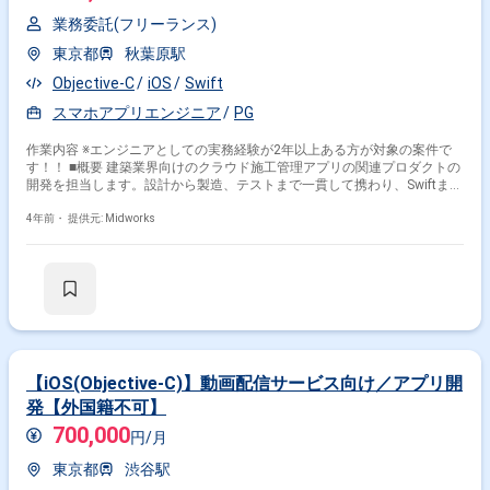
業務委託(フリーランス)
東京都
秋葉原駅
Objective-C
iOS
Swift
スマホアプリエンジニア
PG
作業内容 ※エンジニアとしての実務経験が2年以上ある方が対象の案件で
す！！ ■概要 建築業界向けのクラウド施工管理アプリの関連プロダクトの
開発を担当します。設計から製造、テストまで一貫して携わり、Swiftまた
はObjective-Cを使用して安定したアプリケーションの開発を行います。 ■
具体的な業務内容 ・図面管理アプリの設計、製造、テスト対応 ・Swiftま
4年前・
提供元: Midworks
たはObjective-Cを使用したiOSアプリケーションの開発 ・座標系に関する
理解を活用したアプリケーション設計
【iOS(Objective-C)】動画配信サービス向け／アプリ開
発【外国籍不可】
700,000
円/月
東京都
渋谷駅