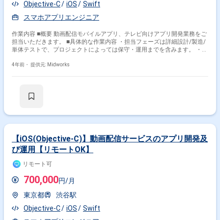
Objective-C
iOS
Swift
スマホアプリエンジニア
作業内容 ■概要 動画配信モバイルアプリ、テレビ向けアプリ開発業務をご
担当いただきます。 ■具体的な作業内容 ・担当フェーズは詳細設計/製造/
単体テストで、プロジェクトによっては保守・運用までを含みます。 ・複
数のプロジェクトを牽引して対応することがあります。 ・スキルとプロジ
ェクトによって基本設計、技術担当として顧客MTG同席の可能性がありま
4年前・
提供元: Midworks
す。 ■開発環境： ・Objective-C、Swift共に必須 ・HTTP・REST APIの理
解 ■主なコミュニケーションツール ・JIRA/Confluence → ナレッジ、チケ
ット共有 ・GitHub → コード、レビュー ・Slack/G Suite → その他のコミ
ュニケーション
【iOS(Objective-C)】動画配信サービスのアプリ開発及
び運用【リモートOK】
リモート可
700,000
円/月
東京都
渋谷駅
Objective-C
iOS
Swift