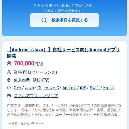
スキル･リモート･単価などで絞り込み、
効率よく案件を探せます。
検索条件を変更する
【Android（Java）】自社サービス向けAndroidアプリ
開発
700,000
円/月
業務委託(フリーランス)
東京都
浜松町駅
C++
Java
Objective-C
Android
iOS
Swift
Kotlin
スマホアプリエンジニア
作業内容 【業務内容】 自社サービス向けAndroidアプリの開発業務を担当
します。既存アプリの機能追加や改善、新規機能の設計・実装、品質向上
のための改修などを行います。ユーザー体験の向上やサービス価値の最大
化を目的として、Android(Java)を用いたアプリ開発を中心に業務を推進
します。 【作業内容】 ・Android(Java)を用いたアプリ開発、機能追加、
8ヶ月前・
提供元: Midworks
改修 ・新規機能の設計、実装、レビュー対応 ・既存機能の改善、バグ修