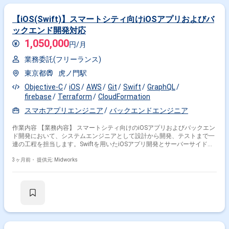
その他の条件で検索する
【iOS(Swift)】スマートシティ向けiOSアプリおよびバ
その他開発言語・スキルから探す
ックエンド開発対応
1,050,000
円/月
iOS
Swift
Java
Android
Kotlin
MySQL
業務委託(フリーランス)
JavaScript
PHP
AWS
Xcode
東京都
虎ノ門駅
その他の職種から探す
Objective-C
iOS
AWS
Git
Swift
GraphQL
スマホアプリエンジニア
アプリケーションエンジニア
firebase
Terraform
CloudFormation
サーバーサイドエンジニア
スマホアプリエンジニア
バックエンドエンジニア
ネイティブアプリエンジニア
作業内容 【業務内容】 スマートシティ向けのiOSアプリおよびバックエン
フロントエンドエンジニア
ド開発において、システムエンジニアとして設計から開発、テストまで一
連の工程を担当します。Swiftを用いたiOSアプリ開発とサーバーサイドの
実装を行い、ユーザー利便性とシステムの安定性を考慮した機能開発や改
善対応を実施し、サービス品質の向上に貢献します。 【作業内容】 ・iOS
3ヶ月前・
提供元: Midworks
アプリの設計および実装対応 ・Swiftを用いたアプリケーション開発 ・バ
ックエンド機能の設計および開発対応 ・API連携の実装および動作確認 ・
既存機能の改修および改善対応 ・単体テストおよび結合テストの実施 ・
コードレビューおよび品質改善対応