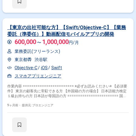
【東京の出社可能な方】【Swift/Objective-C】【業務
委託（準委任）】動画配信モバイルアプリの開発
600,000
1,000,000
〜
円/月
業務委託(フリーランス)
東京都
渋谷駅
Objective-C
iOS
Swift
スマホアプリエンジニア
作業内容 ======================== ※必ずお読みください※ 【必須要
件】 東京の顧客先に常駐できる方 【外国籍の方の場合】 日本語能力検定
１級お持ちの方 日本語が母国語の方 ======================== 国内
導入実績No.1の実績を持つクラウド型動画コンテンツ配信システムを行っ
ている企業にて、今回はiOSエンジニアとしてご参画いただきます。 今回
9ヶ月前・
提供元: プロエンジニア
は動画配信サービスの iOS / tvOS アプリの開発及び運用をお願いいたしま
す。 【具体的な業務内容】 ・動画配信モバイルアプリ、テレビ向けアプ
リ開発業務 ・詳細設計／製造／単体テスト（プロジェクトによっては保
守・運用までを含む） ・複数のプロジェクトを牽引して対応することがあ
ります。