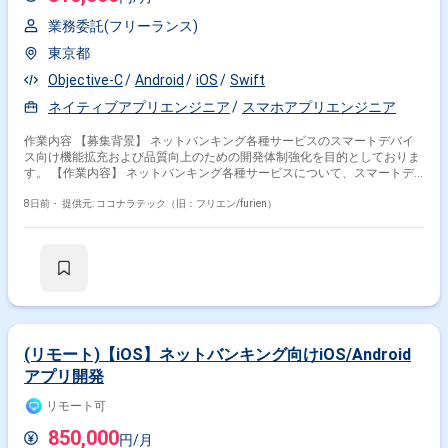
業務委託(フリーランス)
東京都
Objective-C
Android
iOS
Swift
ネイティブアプリエンジニア
スマホアプリエンジニア
作業内容 【募集背景】 ネットバンキング各種サービスのスマートデバイ
ス向け機能拡充および品質向上のための開発体制強化を目的としておりま
す。 【作業内容】 ネットバンキング各種サービスについて、スマートデ
バイス（iOS/Android）向けアプリケーションの開発を行います。詳細設
計から実装、テストまで一連の工程をご担当いただきます。また、開発に
8日前・
提供元: ココナラテック（旧：フリエン/furien）
関連する各種ドキュメントの作成も実施いただきます。 【求める人物像】
モバイルアプリ開発において主体的に設計から実装、テストまで対応でき
る方を求めております。関係者とコミュニケーションを取りながら、品質
とユーザビリティを意識した開発ができる方を歓迎いたします。 【ポジシ
ョンの魅力】 金融系ネットバンキングサービスの開発に関わることで、大
規模なユーザーを持つサービスのモバイルアプリ開発経験を積むことがで
きます。iOS/Androidいずれかの専門性を活かしつつ、金融ドメインの知
見も深めていただけます。 【開発環境】 iOS/Android向けモバイルアプリ
開発環境（Objective-C、Swiftを用いた開発が想定されます）。
(リモート)【iOS】ネットバンキング向けiOS/Android
アプリ開発
リモート可
850,000
円/月