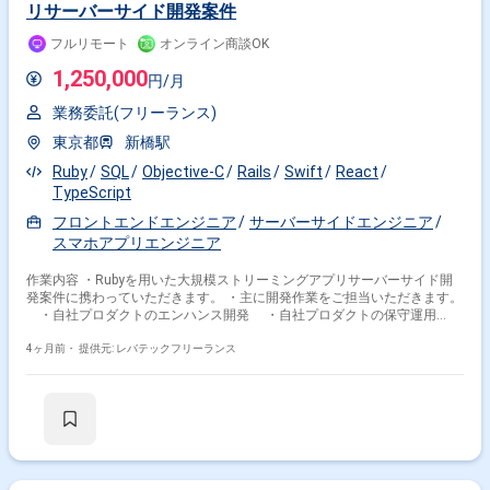
リサーバーサイド開発案件
フルリモート
オンライン商談OK
1,250,000
円/月
業務委託(フリーランス)
東京都
新橋駅
Ruby
SQL
Objective-C
Rails
Swift
React
TypeScript
フロントエンドエンジニア
サーバーサイドエンジニア
スマホアプリエンジニア
作業内容 ・Rubyを用いた大規模ストリーミングアプリサーバーサイド開
発案件に携わっていただきます。 ・主に開発作業をご担当いただきます。
・自社プロダクトのエンハンス開発 ・自社プロダクトの保守運用
・システム部門との定例ミーティング
4ヶ月前・
提供元: レバテックフリーランス