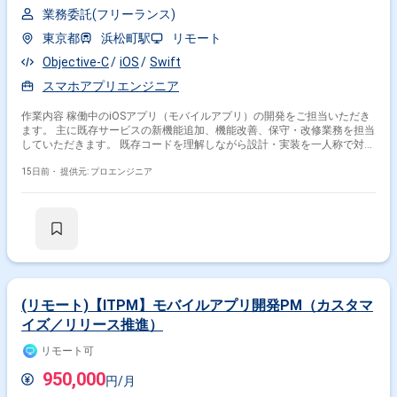
業務委託(フリーランス)
東京都
浜松町駅
リモート
Objective-C
iOS
Swift
スマホアプリエンジニア
作業内容 稼働中のiOSアプリ（モバイルアプリ）の開発をご担当いただき
ます。 主に既存サービスの新機能追加、機能改善、保守・改修業務を担当
していただきます。 既存コードを理解しながら設計・実装を一人称で対応
いただくポジションとなります。 一部PC・Webに関する開発をご担当い
ただく可能性があります。 既存開発チームへ参画 言語：Swift、Objective-
15日前・
提供元: プロエンジニア
C（尚可：Java、Kotlin、C、C++） FW：UIKit（詳細確認中） データベー
ス：確認中 インフラ：確認中 バージョン管理：Git（想定） コミュニケー
ション：対面、チャット（詳細確認中） 開発体制：既存開発チーム その
他：iOSアプリ開発、モバイルアプリ開発
(リモート)【ITPM】モバイルアプリ開発PM（カスタマ
イズ／リリース推進）
リモート可
950,000
円/月