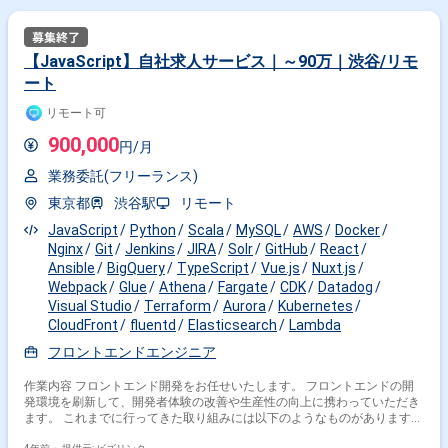
【JavaScript】自社求人サービス｜～90万｜渋谷/リモ
ート
リモート可
900,000
円/月
業務委託(フリーランス)
東京都
渋谷駅
リモート
JavaScript
Python
Scala
MySQL
AWS
Docker
Nginx
Git
Jenkins
JIRA
Solr
GitHub
React
Ansible
BigQuery
TypeScript
Vue.js
Nuxt.js
Webpack
Glue
Athena
Fargate
CDK
Datadog
Visual Studio
Terraform
Aurora
Kubernetes
CloudFront
fluentd
Elasticsearch
Lambda
フロントエンドエンジニア
作業内容 フロントエンド開発をお任せいたします。 フロントエンドの開
発環境を刷新して、開発者体験の改善や生産性の向上に携わっていただき
ます。 これまでに行ってきた取り組みには以下のようなものがあります。
■業務内容例 ・Composition APIの導入 ・Atomic Designの導入 ・