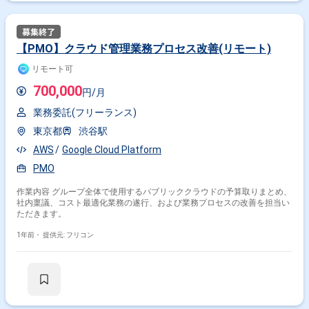
ド：TypeScript,Vue.js,Nuxt.js,Jest,Cypress,Storybook クラウドサービ
ス：AWS（ECS,EKS,Fargate,KinesisDataStream,Lambda,EMR,RDS,
Aurora,S3,CloudFront,ElastiCache） 仮想化基盤：Docker,Kubernetes 検
索：Elasticsearch,Solr 分析基盤：
【PMO】クラウド管理業務プロセス改善(リモート)
fluentd,AWS(Glue,Athena,CDK),Airflow,BigQuery,GoogleData
Studio,Redash プロビジョニング：Terraform,Ansible 監視：
リモート可
DataDog,Kibana ミドルウェア：nginx,MySQL,ClickHouse その他使用言
語：Python,Go,Rust 開発ツール：
700,000
円/月
Github,Slack,IntellijIDEA,Jenkins,JIRA,SlackBot
業務委託(フリーランス)
東京都
渋谷駅
AWS
Google Cloud Platform
PMO
作業内容 グループ全体で使用するパブリッククラウドの予算取りまとめ、
社内稟議、コスト最適化業務の遂行、および業務プロセスの改善を担当い
ただきます。
1年前・
提供元: フリコン