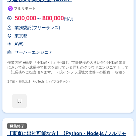
る方を募集いたします。 ■システム規模 ・現行システムは10～20台規模
フルリモート
のWebAPIサーバーにて実装。（システムの全サーバー数は約200台規模
（仮想OS数）） ・フロント側は常時数十万人の派遣スタッフがアクセス
500,000
800,000
〜
円/月
する。 ・バック側は同社社員約2500名がアクセスする。
業務委託(フリーランス)
東京都
AWS
サーバーエンジニア
作業内容 ■概要 『不動産×IT』を掲げ、市場規模の大きい住宅不動産業界
において高い成長率で拡大を続けている同社のクラウドエンジニア として
下記業務をご担当頂きます。 ・現インフラ環境の改善への提案 ・各種シ
ステム、インフラの運用保守 ・各種パラメータ設定 設計構築に関しては
外部ベンダーへ発注をするため本ポジションでは一任する可能性は低いで
2年前・
提供元: HiPro Tech（ハイプロテック）
すが、 スキル的に可能であればベンダーと並走しご対応いただく様にご相
談をするかもしれません。 ■環境 ・AWS
Route53/Cloudfront/S3/ECR/ECS/EKS/Cognito/Cloudsearch/VPC/ELB/ALB
System Manager/Elasticsearch/API Gateway/Lambda/EC2/Secrets
Manager/SES/SNS/SQS/Athena/Glue/Kinesis Firehose/IAM Role/Cloud
Watch/Cloud Trails/RedShift/ Lake Formation/CDK 2023年12月に同社は
全てのインフラのクラウドシフトおよび最適化が完了し運用フェーズに移
りました。 しかしながら同社内にはAWSの技術者が少なく、尚且つその
方々は年度明けには新規プロダクト開発の方にリソースが偏ってしまうた
め、 外部よりAWS運用のスペシャリストを募集するに至りました。
【東京に出社可能な方】【Python・Node.js /フルリモ