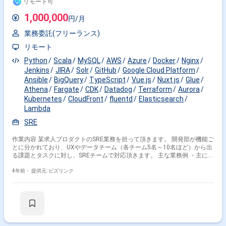
リモート可
1,000,000
円/月
業務委託(フリーランス)
リモート
Python
Scala
MySQL
AWS
Azure
Docker
Nginx
Jenkins
JIRA
Solr
GitHub
Google Cloud Platform
Ansible
BigQuery
TypeScript
Vue.js
Nuxt.js
Glue
Athena
Fargate
CDK
Datadog
Terraform
Aurora
Kubernetes
CloudFront
fluentd
Elasticsearch
Lambda
SRE
作業内容 某求人プロダクトのSRE業務を担って頂きます。 開発部が機能ご
とに分かれており、UXやデータチーム（各チーム5名～10名ほど）から出
る課題とタスクに対し、SREチームで対応頂きます。 主な業務例 ・主に
AWSを利用したサービス提供のための基盤作り ・IaC（現在はTerraform
が主） ・CI/CD、auto scaling、プロビジョニング自動化 ・分析、監視の
4年前・
提供元: ビズリンク
構築 ・各種サブシステムのアーキテクティング ・ソフトウェアの更新や
セキュリティ脅威への対応 ・稼働中のシステムに対する保守運用業務（例
えば障害時の調査、対応、ログ収集など）