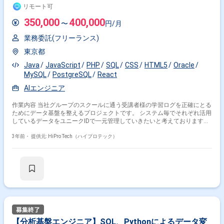
リモート可
350,000
400,000
〜
円/月
業務委託(フリーランス)
東京都
Java
JavaScript
PHP
SQL
CSS
HTML5
Oracle
MySQL
PostgreSQL
React
AIエンジニア
作業内容 当社グループのスクールに通う受講者様の学習ログを正確にとる
ためにデータ基盤を整えるプロジェクトです。 システム毎でそれぞれ活用
しているデータをユニークIDで一元管理していきたいと考えております。
また、約半年後にはデータを整理・活用し受講者様の体験価値向上を目指
しています。 具体的な業務としては、以下内容をお任せします。 ・業務
3年前・
提供元: HiPro Tech（ハイプロテック）
要件整理、要件定義 ・各種システム間のデータ連携や移行設計 ・移行
元、移行先のシステム分析 ・移行データのマッピング ・移行ツール作成
とデータの変換 ・システム単体テスト、結合テスト ・本番移行、リハー
サル ・本番環境への移行と、移行後の運用保守 ・BIツール等を用いたダ
ッシュボード作成 スクール事業を運営しており、受講者様の学習ログを正
確にとるためにデータ基盤を整えたい。
【分析基盤エンジニア】SQL、Pythonによるデータ変