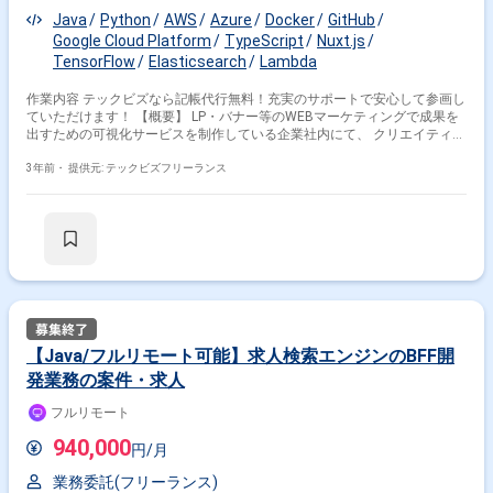
Java
Python
AWS
Azure
Docker
GitHub
Google Cloud Platform
TypeScript
Nuxt.js
TensorFlow
Elasticsearch
Lambda
作業内容 テックビズなら記帳代行無料！充実のサポートで安心して参画し
ていただけます！ 【概要】 LP・バナー等のWEBマーケティングで成果を
出すための可視化サービスを制作している企業社内にて、 クリエイティブ
成果物のデータベースの構築と、それらを活用するためのツールの開発を
行います。 バックエンドエンジニアの方を募集しております。 ・営
3年前・
提供元: テックビズフリーランス
業/CS/デザインチームと伴走しながらの課題解決 ・クリエイティブを中心
とする各種データ管理基盤の構築 ・データを利活用のためのツールの設
計・開発 ・DevOpsやMLOpsの整備 などを行っていただく予定です。
【環境】 ・構成管理: GitHub, AWS CodeBuild, Code Deploy, Code Pipeline
・プロジェクト管理: Notion, GitHub ・コミュニケーション: Slack, Zoom,
Discord ・クラウド: AWS, GCP, Azure ※メインはAWSで、GCPやAzure
は一部ML系サービスを利用 ・バックエンド: Python, AWS CDK, API
Gateway, Lambda, ECS(Fargate) etc ... ・DB: RDS, DynamoDB,
Elasticsearch ・フロントエンド: Nuxt.js, TypeScript, AWS Amplify
Console ・AI/ML/データ分析: Python, TensorFlow, Keras, GCP, Azure,
【Java/フルリモート可能】求人検索エンジンのBFF開
Athena etc ... 【場所】フルリモート 【求める人物像】 ・ユーザーの理解
発業務の案件・求人
に興味がある ・技術だけでなく、課題解決に喜びを感じられる方 ・主体
的に自らの仕事を作れる方 ・チームで成果を出すことを楽しめる方 【精
フルリモート
算】140-180h 予定 【面談】1回（web） ※週5日〜OKの案件です！
940,000
円/月
業務委託(フリーランス)