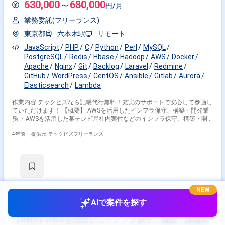
ラ(Firebase)：RemoteConfig, Crashlytics, A/B Testing * 構成管理：
630,000
680,000
〜
円/月
Ansible, Docker * ツール：Github, Redash, Asana, Slack, Confluence,
esa.io
業務委託(フリーランス)
東京都
六本木駅
リモート
JavaScript
PHP
C
Python
Perl
MySQL
PostgreSQL
Redis
Hbase
Hadoop
AWS
Docker
Apache
Nginx
Git
Backlog
Laravel
Redmine
GitHub
WordPress
CentOS
Ansible
Gitlab
Aurora
Elasticsearch
Lambda
作業内容 テックビズなら記帳代行無料！充実のサポートで安心して参画し
ていただけます！ 【概要】 AWSを活用したインフラ保守、構築・開発業
務 ・AWSを活用した某テレビ局社内案件などのインフラ保守、構築・開
発の 大型案件 ・CMSサービスのインフラ保守運用 ・物理サーバー案件(頻
度:低) ・インフラ関連業務、及びその他付随業務 ※アサイン後はクラウド
4年前・
提供元: テックビズフリーランス
から物理環境までを扱う業務内容の いづれかをご担当いただきます。 ア
サイン予定のチームは他の複数のチームと関わりながら業務を 遂行する横
断的な組織になります。 ※【参考】使用サービス例 AWS関連:
EC2(AmazonLinux),EBS,AutoScalingGroup,ELB各種,ECS,ECR,S3,
EFS,DynamoDB,ElasticsearchService,Aurora,RDS各種,
Lambda,Athena,Kinesis,CloudFront,ACM,SNS,SQS,
NEW
CloudTrail,CodeCommit,CodeBuild,CodeDeploy,Route53,
DirectConnect,VPC,CloudWatch,AWSWAF,GuradDuty OSS関連
AIで案件を探す
Apache,Nginx,Redis,MySQL,PostgreSQL,Memcached,Postfix,
vsftp,Zabbix,crond,OpenSSL,Elasticsearch,Kibana,Fluentd,
【AWS】AWSを活用したインフラ保守、構築・開発業
Docker,Ansible,Hadoop,HBase,Hive,Pig,ZooKeeper,