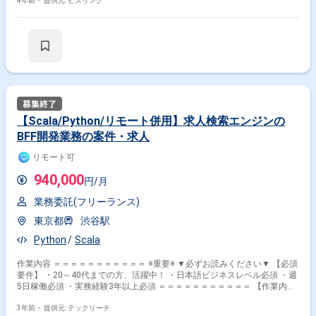
Storybookの導入 ・コンポーネント設計や実装に関するコーディングガイ
4年前・
提供元: ビズリンク
ドライン作成 ・プルリクエストのレビュワーのガイドライン作成 ・プル
リクエストのテンプレート作成 今後さらに以下のような取り込みをしてい
く予定です。 ・E2Eテストの刷新 ・Visual Regression Test ・
TailwindCssの導入 ・Nuxt3へのバージョンアップ ■業務内容 POやデザイ
ナーと協力し、グループの中での裁量で要件定義から技術選定・開発・リ
リース・運用まで、一気通貫で幅広く取り組んでいただけます。 ・求人検
索エンジンの開発・運用におけるフロントエンド開発のリード ・ABテス
ト（Google Optimize） ・既存コードのリファクタリング ・ライブラリや
Nuxtのバージョンアップ
【Scala/Python/リモート併用】求人検索エンジンの
BFF開発業務の案件・求人
リモート可
940,000
円/月
業務委託(フリーランス)
東京都
渋谷駅
Python
Scala
作業内容 ＝＝＝＝＝＝＝＝＝＝＝ ※重要※ ▼必ずお読みください▼ 【必須
要件】 ・20～40代までの方、活躍中！ ・日本語ビジネスレベル必須 ・週
5日稼働必須 ・実務経験3年以上必須 ＝＝＝＝＝＝＝＝＝＝＝ 【作業内
容】 求人検索エンジンのSEO関連サービスの開発チームにて、
BFF（BackendforFlontend）の開発をご担当いただきます。プロダクトオ
3年前・
提供元: テックリーチ