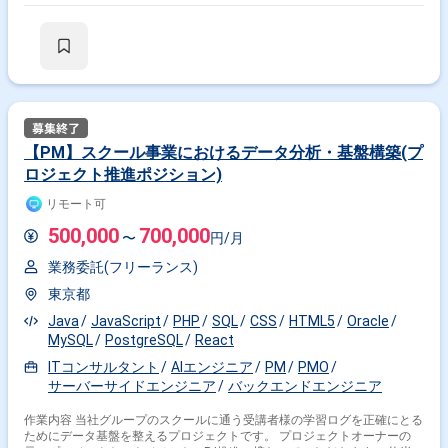
その他ツール：Github, Bitbucket, CircleCI, Jenkins, Datadog, Docker,
Terraform, Slack, Confluence ・開発マシン：Mac（M1） PHPのバージ
ョンは5.6、フレームワークはCodeigniter3（3.0.2）です 【業務環境】 マ
ーケティングテクノロジー部：31名 配属チーム：12名 内） 開発者：24
ディレクターなどビジネス職：7 男女比 100％男性（男性9割） 平均年
齢：30代半ば 配属先チーム人数 リーダー1名、メンバー11名
【PM】スクール事業におけるデータ分析・基盤構築(プ
ロジェクト推進ポジション)
リモート可
500,000
700,000
〜
円/月
業務委託(フリーランス)
東京都
Java
JavaScript
PHP
SQL
CSS
HTML5
Oracle
MySQL
PostgreSQL
React
ITコンサルタント
AIエンジニア
PM
PMO
サーバーサイドエンジニア
バックエンドエンジニア
作業内容 当社グループのスクールに通う受講者様の学習ログを正確にとる
ためにデータ基盤を整えるプロジェクトです。 プロジェクトオーナーの