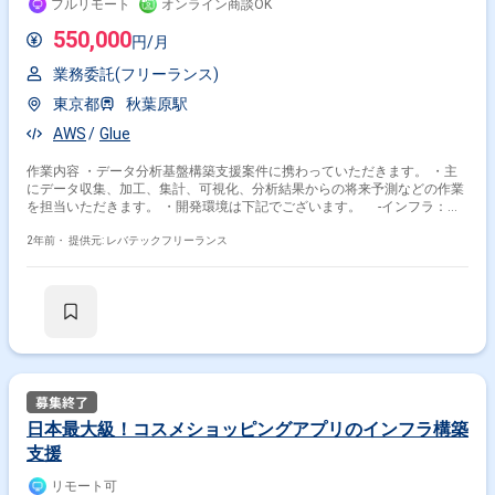
フルリモート
オンライン商談OK
ます）。 曜日や時間の固定はございませんので、週次MTGなどは参画時
の調整となります。 また、月次処理など重要な作業については、随時ご相
550,000
円/月
談となります。
業務委託(フリーランス)
東京都
秋葉原駅
AWS
Glue
作業内容 ・データ分析基盤構築支援案件に携わっていただきます。 ・主
にデータ収集、加工、集計、可視化、分析結果からの将来予測などの作業
を担当いただきます。 ・開発環境は下記でございます。 -インフラ：
AWS（Athena、Redshift、Glue、QuickSightなど） -データベース：
RDS（Aurora MySQL） -ETL：AWS Glue -BIツール：QuickSight -言
2年前・
提供元: レバテックフリーランス
語：Python ツール：Slack、Zoom、Backlog、DocBase
日本最大級！コスメショッピングアプリのインフラ構築
支援
リモート可