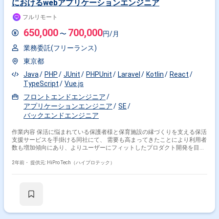
におけるwebアプリケーションエンジニア
フルリモート
650,000
700,000
〜
円/月
業務委託(フリーランス)
東京都
Java
PHP
JUnit
PHPUnit
Laravel
Kotlin
React
TypeScript
Vue.js
フロントエンドエンジニア
アプリケーションエンジニア
SE
バックエンドエンジニア
作業内容 保活に悩まれている保護者様と保育施設の縁づくりを支える保活
支援サービスを手掛ける同社にて、 需要も高まってきたことにより利用者
数も増加傾向にあり、よりユーザーにフィットしたプロダクト開発を目指
すべく、 既存機能の改修改善はもちろんのこと、新機能開発等も含め、
ビジネスチームと連携しながら、仕様検討段階から担当いただきます。 ≪
2年前・
提供元: HiPro Tech（ハイプロテック）
開発環境≫ サーバーサイド：PHP(Laravel) フロントエンド： Nuxt.js イン
フラ：EC2 / Lambda / Pinpoint / Kinesis 監視：NewRelic / CloudWatch
DB： Aurora（mysql） / Redis ログ：Fluentd / FluentBit / GrafanaLoki /
Athena / BigQuery CI/CD：GitHubActions IaC：Terraform / Ansible テス
ト：Autify / Gauge 開発手法：アジャイル IDE：IntelliJ