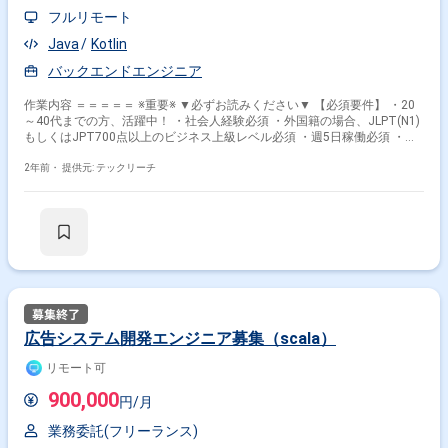
フルリモート
Java
Kotlin
バックエンドエンジニア
作業内容 ＝＝＝＝＝ ※重要※ ▼必ずお読みください▼ 【必須要件】 ・20
～40代までの方、活躍中！ ・社会人経験必須 ・外国籍の場合、JLPT(N1)
もしくはJPT700点以上のビジネス上級レベル必須 ・週5日稼働必須 ・エ
ンジニア実務経験3年以上必須 ＝＝＝＝＝ ★本案件の最新の状況は、担当
者までお問合せ下さい。 ★期間：随時～ 【職種】バックエンドエンジニ
2年前・
提供元: テックリーチ
ア 【作業内容】 求人検索エンジンのネイティブアプリチームにて、
BFF（BackendforFlontend）の開発をご担当いただきます。 Airflowを活用
した、検索キーワードの組み合わせ群の追加や更新、およびキーワード同
士の関連性を管理する一連のシステムの開発、運用を実施します。また、
Scalaを用いたAPI開発、運用を実施します。 スクラム開発でプロダクトオ
ーナーやチームメンバーと相談しながら要件定義、設計、開発、運用ま
で、一気通貫で実施します。 【環境】 サーバーサイド：
Scala,PlayFramework,ZIO,Flink,Akka クラウドサービス：
AWS（ECS,EKS,Fargate,KinesisDataStream,Lambda,EMR,RDS,
Aurora,S3,CloudFront,ElastiCache） 仮想化基盤：Docker,Kubernetes 分析
広告システム開発エンジニア募集（scala）
基盤：fluentd,AWS(Glue,Athena,CDK),Airflow,BigQuery,GoogleData
Studio,Redash プロビジョニング：Terraform,Ansible 監視：
その他の条件で検索する
リモート可
DataDog,Kibana ミドルウェア：nginx,MySQL,ClickHouse 開発ツール：
Github,Slack,IntellijIDEA,Jenkins,JIRA,SlackBot ※20代〜30代が中心で活気
900,000
その他開発言語・スキルから探す
円/月
ある雰囲気です。 ※成長意欲が高く、スキルを急速に伸ばしたい方に最適
※将来リーダーを目指す方歓迎
業務委託(フリーランス)
AWS
Lambda
Python
Glue
Aurora
MySQL