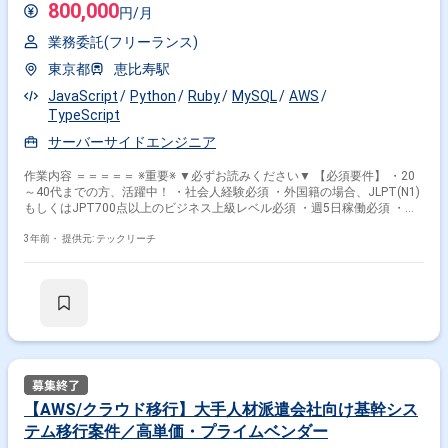
800,000
円/月
業務委託(フリーランス)
東京都
恵比寿駅
JavaScript
Python
Ruby
MySQL
AWS
TypeScript
サーバーサイドエンジニア
作業内容 ＝＝＝＝＝ ※重要※ ▼必ずお読みください▼ 【必須要件】 ・20
～40代までの方、活躍中！ ・社会人経験必須 ・外国籍の場合、JLPT(N1)
もしくはJPT700点以上のビジネス上級レベル必須 ・週5日稼働必須 ・エ
ンジニア実務経験3年以上必須 ＝＝＝＝＝ ・Webアプリ設計/開発/テスト/
コードレビュー/リリース対応 →状況次第で一部フロント開発も対応頂く
3年前・
提供元: テックリーチ
可能性有 ・企画チームと協力して開発施策やサービス改善を立案 ・必要
に応じてデータ分析の実施 ・定例MTG対応 ・仕様書等ドキュメント作成
（一部） ・新規機能の開発（新規toBサービス、新規ECサービスの企画/
設計/実装/改善） ・既存機能の改善（リファクタリング、API開発、パフ
ォーマンス改善、アーキテクチャ設計/改善、新技術導入の提案/検証、ロ
グ設計/分析、社内向け運用ツール開発） ・EC運用・業務改善（決済方法
追加、SQLでのデータ抽出(Athena以外)、タスク自動化改善、ディレクタ
ーへの仕様確認＆調整、テスト、LP作成、RSSフィード機能、キャンペー
ンの実装など） 【OS】 ：Linux 【言語】 ：フロント）Vue.js サーバー
サイド）Ruby,Python 【FW】 ：RubyonRails 【DB】 ：MySQL、
【AWS/クラウド移行】大手人材派遣会社向け基幹シス
DynamoDB 【Cloud】：AWS(Fargate,Lambda,APIGateway) 【コンテ
テム移行案件／高単価・プライムベンダー
ナ】 ：Docker 【ライブラリ】：jQuery 【CI/CD】：CircleCI,Bitrise 【ソ