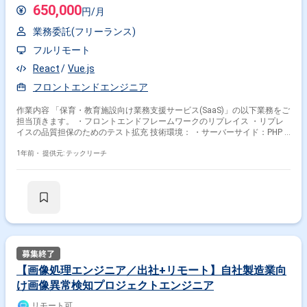
650,000
円/月
業務委託(フリーランス)
フルリモート
React
Vue.js
フロントエンドエンジニア
作業内容 「保育・教育施設向け業務支援サービス(SaaS)」の以下業務をご
担当頂きます。 ・フロントエンドフレームワークのリプレイス ・リプレ
イスの品質担保のためのテスト拡充 技術環境： ・サーバーサイド：PHP /
Kotlin ・フロントエンド： Vue.js / React / AngularJS / TypeScript /
JavaScript ・インフラ：EC2 / Lambda / Pinpoint / Kinesis ・監視：
1年前・
提供元: テックリーチ
DataDog / CloudWatch / NewRelic ・DB： Aurora（mysql） / DynamoDB
/ Redis ・ログ：Fluentd / FluentBit / GrafanaLoki / Athena / BigQuery ・
CI/CD：GitHubActions ・IaC：Terraform / Ansible ・テスト：Gauge /
Playwright / 各種ユニットテストツール ・開発手法：アジャイル / XP ・
IDE：IntelliJ ※当案件におきましては、直近参画期間が半年以内の案件が続
いている方はお見送りとなります。（但し、企業都合退場は対象外） ※20
代〜30代が中心で活気ある雰囲気です。 ※成長意欲が高く、スキルを急速
に伸ばしたい方に最適 ※将来リーダーを目指す方歓迎 ＝＝＝＝＝ ※重要※
▼必ずお読みください▼ 【必須要件】 ・20～40代までの方、活躍中！ ・
社会人経験必須 ・外国籍の場合、JLPT(N1)もしくはJPT700点以上のビジ
【画像処理エンジニア／出社+リモート】自社製造業向
ネス上級レベル必須 ・週5日稼働必須 ・エンジニア実務経験3年以上必須
け画像異常検知プロジェクトエンジニア
＝＝＝＝＝ ★本案件の最新の状況は、担当者までお問合せ下さい。 ★期
間：随時～
リモート可