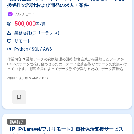
換処理の設計および開発の求人・案件
フルリモート
500,000
円/月
業務委託(フリーランス)
リモート
Python
SQL
AWS
作業内容 ▼受領データの変換処理の開発 顧客企業から受領したデータを
SaaSのデータ仕様に合わせるため、データ連携基盤ではデータの変換を行
っています。 顧客企業によってデータ形式が異なるため、データ変換処理
は個別に実装し対応しています。 そのデータ変換処理について、設計、実
装、テスト、リリースまでを担当頂きます。 設計は、顧客企業から受領し
2年前・
提供元: BIGDATA NAVI
たデータをどのように変換するか検討し、設計書に記載していきます。 実
装は、作成した設計書を元に変換処理の実装を行います。 ▼集計データを
顧客システムに繋ぐ開発 集計したデータをお客様に活用していただくた
め、顧客システムにデータを送信する開発を行っています。 顧客システム
で取り込むためにデータ形式を変換して送信しています。設計、実装、テ
スト、リリースまでを担当頂きます。 【使用技術】 ・開発言語：
Python、SQL ・インフラ： Amazon Web Services ・AWS製品： EC2、
ECS、StepFunctions、S3、RDS、Redshift、Lambda、Athena、Cloud
Watch ・ツール： GitHub、Jira、Slack
【PHP/Laravel/フルリモート】自社保活支援サービス