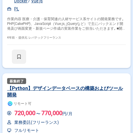
Docker
Vue.js
PL
作業内容 医療・介護・保育関連の人材サービス系サイトの開発業務です｡
PHP(CakePHP)、JavaScript（Vue.js, jQueryなど）で主にバックエンド開
発及び画面変更・新規ページ作成の実装作業をご担当いただきます｡ ■開発
環境 フロントエンド：HTML5, SCSS, Vue.js, jQueryなど バックエンド：
PHP7(CakePHP)
4年前・
提供元: レバテックフリーランス
【Python】デザインデータベースの構築およびツール
開発
リモート可
720,000
770,000
〜
円/月
業務委託(フリーランス)
フルリモート