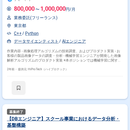
800,000
1,000,000
〜
円/月
業務委託(フリーランス)
東京都
C++
Python
データサイエンティスト
AIエンジニア
作業内容 - 画像処理アルゴリズムの技術調査、およびプロダクト実装 - お
客様の製品画像データの調査・分析 - 機械学習エンジニアが開発した画像
解析アルゴリズムのプロダクト実装 ※本ポジションでは機械学習に関する
経験は必須ではありません ※プロダクト実装にあたっては得意な言語や志
向性に合わせてアサインを決定いたします 【開発環境】 言語： C++ /
2年前・
提供元: HiPro Tech（ハイプロテック）
Python (Visual Studio, Jupyter Notebook等)/ C#.NET / Rust / TypeScript
AWS：ECS / EKS / Aurora / ElastiCache / SQS / S3 / Athena 利用ライブラ
リ：OpenCV / Eigen / MKL(Intel Math Kernel Library) / pandas / scikit-
learn / LightGBM CI/CD：GitHub Actions / Codebuild 業務ツール：Slack /
Notion / G Suite / Zoom / ZenHub 同社では製造業の分野において、人の
手で行われている検品作業の自動化に取り組んでいます。 現在、産総研で
開発された画像解析技術（HLAC）を応用し、製造業向けに画像異常検知
作成モデル作成サービスや動画異常検知ソフトウェア等を提供し、 大手メ
ーカーのお客様にご利用いただいておりますが、今後新たなプロダクト群
を展開していくにあたっては、 機械学習エンジニアだけでなく、画像処理
【DBエンジニア】スクール事業におけるデータ分析・
そのものに詳しいエンジニアの方が必要となっております。
基盤構築