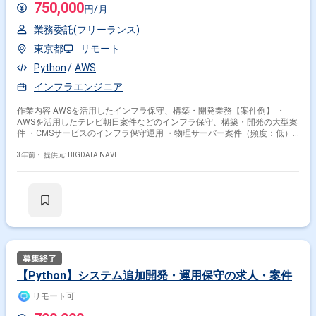
750,000
円/月
業務委託(フリーランス)
東京都
リモート
Python
AWS
インフラエンジニア
作業内容 AWSを活用したインフラ保守、構築・開発業務【案件例】 ・
AWSを活用したテレビ朝日案件などのインフラ保守、構築・開発の大型案
件 ・CMSサービスのインフラ保守運用 ・物理サーバー案件（頻度：低）
・インフラ関連業務、及びその他付随業務＊アサイン後はクラウドから物
理環境までを扱う業務内容のいづれかをご担当いただきます。アサイン予
3年前・
提供元: BIGDATA NAVI
定のチームは他の複数のチームと関わりながら業務を遂行する横断的な組
織になります。 【参考】 使用サービス例AWS関連:
EC2(AmazonLinux), EBS, AutoScalingGroup, ELB各種, ECS, ECR, S3, EFS,
DynamoDB, Elasticsearch Service, Aurora, RDS各種, Lambda, Athena,
Kinesis, CloudFront, ACM, SNS, SQS, CloudTrail, CodeCommit,
CodeBuild, CodeDeploy, Route53, DirectConnect, VPC, CloudWatch, AWS
WAF, GuradDutyOSS関連: Apache, Nginx, Redis, MySQL, PostgreSQL,
Memcached, Postfix, vsftp, Zabbix, crond, OpenSSL Elasticsearch, Kibana,
Fluentd, Docker, Ansible, Hadoop, HBase, Hive, Pig, ZooKeeper, Git,GitHub,
Gitlab, Gitlab CI Runner, Circle CI, Redmine, WordPress, Laravel,
【Python】システム追加開発・運用保守の求人・案件
RubyOnRails, CentOS, Debian, Vernish, Python, Perl, Javascript, PHP※一
般のWEBシステムで使うようなサービスを中心に活用しております。その
リモート可
他: Fastly、Twilio、Mackerel、Slack、Backlog