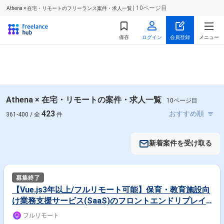
| 10ページ目
Athena × 在宅・リモートのフリーランス案件・求人一覧
保存
ログイン
会員登録
メニュー
Athena × 在宅・リモートの案件・求人一覧
10ページ目
423
361-400 / 全
件
新着案件を受け取る
【Vue.js3年以上/フルリモート可能】保育・教育施設向
け業務支援サービス(SaaS)のフロントエンドリプレイ
スの案件・求人
フルリモート