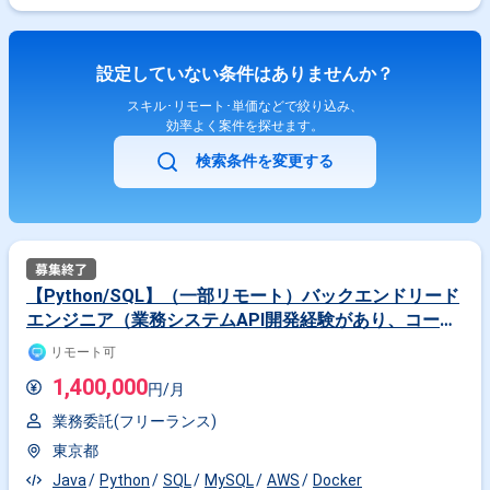
設定していない条件はありませんか？
スキル･リモート･単価などで絞り込み、
効率よく案件を探せます。
検索条件を変更する
【Python/SQL】（一部リモート）バックエンドリード
エンジニア（業務システムAPI開発経験があり、コード
レビューできる方）
リモート可
1,400,000
円/月
業務委託(フリーランス)
東京都
Java
Python
SQL
MySQL
AWS
Docker