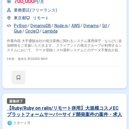
700,000
円/月
業務委託(フリーランス)
東京都
リモート
Python
DynamoDB
Node.js
AWS
Dynamo
Git
Glue
CircleCI
Lambda
作業内容 大手通販会社の発注業務に関わるシステム運用保守・ならびに追
加開発をご支援いただきます。 クライアントの発注グループが利用するシ
ステムにおいて、 データ登録ミスや基幹システムとのデータ不整合が起き
た際に、調査・原因分析・対処（暫定、恒久）などを実施いただきます。
また、月末や月初に実施する月次処理（運用保守チームが担当する部分）
3年前・
提供元: BIGDATA NAVI
や、 発注グループが担当する月次処理の結果を確認し、問題があればご対
応いただきます。 システム追加開発のニーズもあるため、新規画面作成や
既存システム改修もご担当いただきます。 クライアント社員（リーダ）の
元、1人称でご担当いただきます。 AWSのサーバレスを中心とした技術が
メインとなり、採用する技術を提案することもできるため、特に技術面で
やりがいがある案件となります。 なお、本業務を担当している社員の工数
減に伴う募集となります。 そのため、稼働率について、年内は50％や
80％となる可能性がございます（年明け以降は100％となる予定です。現
時点では50％稼働の方を優先して検討いたします）。 曜日や時間の固定
はございませんので、週次MTGなどは参画時の調整となります。 また、
【Ruby/Ruby on ralis/リモート併用】大規模コスメEC
月次処理など重要な作業については、随時ご相談となります。
プラットフォームサーバーサイド開発案件の案件・求人
リモート可