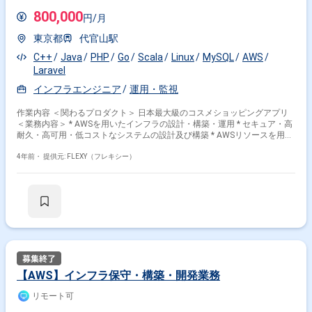
800,000
円/月
東京都
代官山駅
C++
Java
PHP
Go
Scala
Linux
MySQL
AWS
Laravel
インフラエンジニア
運用・監視
作業内容 ＜関わるプロダクト＞ 日本最大級のコスメショッピングアプリ
＜業務内容＞ * AWSを用いたインフラの設計・構築・運用 * セキュア・高
耐久・高可用・低コストなシステムの設計及び構築 * AWSリソースを用い
たシステムパフォーマンスのチューニング * RDBMSのパフォーマンスチュ
ーニング * その他サービスの運用にあたり発生した様々な課題への取り組
4年前・
提供元: FLEXY（フレキシー）
み ＜課題＞ * コンテナ型仮想化（Kubernetes）をこれから導入予定のた
め、DockerｘKubernetesノウハウを貯めていきたい * Infrastructure As A
Code（以下IaC）のツールとしてTerraformを利用しているが、すべての
クラウド環境のIaC化途上なので更に進めたい ＜開発組織体制＞ フルスタ
ックエンジニア 1名 フロントエンドエンジニア 2名 サーバサイドエン
ジニア 3名 アプリエンジニア 4名 ＜開発環境＞ * 言語：Ruby, Python,
JavaScript, Typescript, Node.js, サーバーサイドKotlin, Kotlin, Swift, Dart *
フレームワーク：Ruby on Rails, Vue.js, Nuxt.js, React, Next.js, Flutter,
Spring boot * DB：MySQL, MongoDB, Aurora, DynamoDB, DocumentoDB
* 検索エンジン：Elasticsearch * インフラ(AWS)：Athena, CloudFront,
【AWS】インフラ保守・構築・開発業務
CloudWatch, ElastiCache, EC2, EMR, Elastic Transcoder, Glue, Kinesis,
Lambda, Batch, ECR, ECS, Fargate, EBS, RDS, SNS, S3, Kinesis, Pinpoint,
リモート可
Step Functions, SageMaker, Route53, Amplify, Appsync, Cognito * インフ