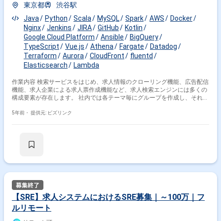
東京都
渋谷駅
BigQuery
SQL
DynamoDB
Terraform
Java
Python
Scala
MySQL
Spark
AWS
Docker
その他の職種から探す
Nginx
Jenkins
JIRA
GitHub
Kotlin
Google Cloud Platform
Ansible
BigQuery
サーバーサイドエンジニア
インフラエンジニア
TypeScript
Vue.js
Athena
Fargate
Datadog
バックエンドエンジニア
フロントエンドエンジニア
Terraform
Aurora
CloudFront
fluentd
Elasticsearch
Lambda
データサイエンティスト
作業内容 検索サービスをはじめ、求人情報のクローリング機能、広告配信
機能、求人企業による求人票作成機能など、求人検索エンジンには多くの
構成要素が存在します。 社内では各テーマ毎にグループを作成し、それぞ
れがミッションを定義し、ミッションを実現するためにサービス開発・運
用にコミットしています。 そのため、グループの持つ裁量の中で、要件定
5年前・
提供元: ビズリンク
義から技術選定、開発、リリースから運用まで幅広く主体的に担当いただ
きます。 ＜業務一例＞ ・新規機能開発 ・パフォーマンス、品質向上を主
とした機能改善 ・検索エンジンのチューニング ・広告パフォーマンスの
チューニング ・各種ログの収集・分析 ・SEO改善のためのインデックス
精査 ・重複している求人データの整理 ・脆弱性診断ツールを活用したセ
キュリティ対応など
【SRE】求人システムにおけるSRE募集｜～100万｜フ
ルリモート