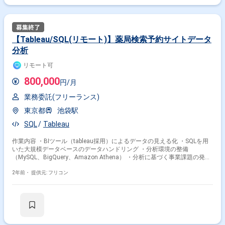
【Tableau/SQL(リモート)】薬局検索予約サイトデータ
分析
リモート可
800,000
円/月
業務委託(フリーランス)
東京都
池袋駅
SQL
Tableau
作業内容 ・BIツール（tableau採用）によるデータの見える化 ・SQLを用
いた大規模データベースのデータハンドリング ・分析環境の整備
（MySQL、BigQuery、Amazon Athena） ・分析に基づく事業課題の発見
及び解決策の提案 ・エンジニアとの協働によるデータ基盤構築、データ分
析基盤の整備、分析オペレーション改善、ナレッジシェア等
2年前・
提供元: フリコン