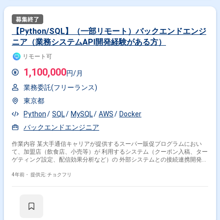
【Python/SQL】（一部リモート）バックエンドエンジ
ニア（業務システムAPI開発経験がある方）
リモート可
1,100,000
円/月
業務委託(フリーランス)
東京都
Python
SQL
MySQL
AWS
Docker
バックエンドエンジニア
作業内容 某大手通信キャリアが提供するスーパー販促プログラムにおい
て、加盟店（飲食店、小売等）が 利用するシステム（クーポン入稿、ター
ゲティング設定、配信効果分析など）の 外部システムとの接続連携開発支
援を行って頂きます。 またメンバーのコードレビューも合わせて行って頂
きます。 ＜開発環境＞ 言語：Python (一部 Javaもあり) フレームワーク：
4年前・
提供元: チョクフリ
gRPC, OpenAPI インフラ：AWS Athena, AWS Redshift, MySQL, Apache
Airflow, Docker,bazel, github クラウド：AWS