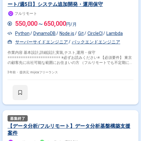
ート/週5日】システム追加開発・運用保守
フルリモート
550,000
650,000
〜
円/月
Python
DynamoDB
Node.js
Git
CircleCI
Lambda
サーバーサイドエンジニア
バックエンドエンジニア
作業内容 基本設計,詳細設計,実装,テスト,運用・保守
======================== ※必ずお読みください※ 【必須要件】 東京
の顧客先に出社可能な範囲にお住まいの方 （フルリモートでも不定期に出
社が必要な可能性がございます） 【外国籍の方の場合】 日本語が母国語
の方 ======================== 大手通販会社の発注業務に関わるシ
3年前・
提供元: mijicaフリーランス
ステム運用保守・ならびに追加開発をご支援いただきます。 クライアント
の発注グループが利用するシステムにおいて、データ登録ミスや基幹シス
テムとのデータ不整合が起きた際に、調査・原因分析・対処（暫定、恒
久）などを実施いただきます。 また、月末や月初に実施する月次処理（運
用保守チームが担当する部分）や、発注グループが担当する月次処理の結
果を確認し、問題があればご対応いただきます。 システム追加開発のニー
ズもあるため、新規画面作成や既存システム改修もご担当いただきます。
クライアント社員（リーダ）の元、1人称でご担当いただきます。 AWSの
サーバレスを中心とした技術がメインとなり、採用する技術を提案するこ
ともできるため、特に技術面でやりがいがある案件となります。 なお、本
【データ分析/フルリモート】データ分析基盤構築支援
業務を担当している社員の工数減に伴う募集となります。 そのため、稼働
案件
率について、年内は50％や80％となる可能性がございます （年明け以降
は100％となる予定です。現時点では50％稼働の方を優先して検討いたし