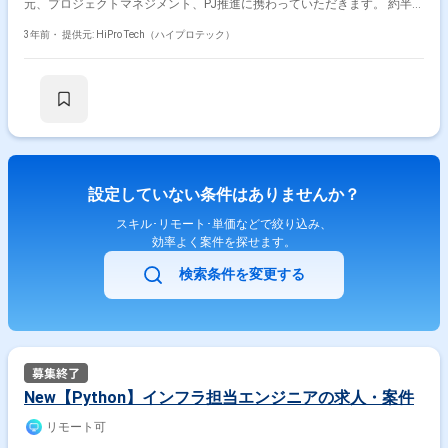
元、プロジェクトマネジメント、PJ推進に携わっていただきます。 約半年
後にはデータを整理・活用し受講者様の体験価値向上を目指しています。
具体的な業務としては、以下内容をお任せします。 ・事業ITの推進、企
3年前・
提供元: HiPro Tech（ハイプロテック）
画・折衝、決裁 ・各種統制、ポリシー、セキュリティの整備と維持改善
・メンバーマネジメント、ベンダーコントロール・折衝 ・業務要件整理、
要件定義(投資・事業計画策定、予算作成、予実管理等) 他、開発サポート
業務 ・各種システム間のデータ連携や移行設計 ・移行元、移行先のシス
テム分析 ・移行データのマッピング ・移行ツール作成とデータの変換 ・
システム単体テスト、結合テスト ・本番移行、リハーサル ・本番環境へ
の移行と、移行後の運用保守 ・BIツール等を用いたダッシュボード作成
スクール事業を運営しており、受講者様の学習ログを正確にとるためにデ
ータ基盤を整えたい。
設定していない条件はありませんか？
スキル･リモート･単価などで絞り込み、
効率よく案件を探せます。
検索条件を変更する
New【Python】インフラ担当エンジニアの求人・案件
リモート可