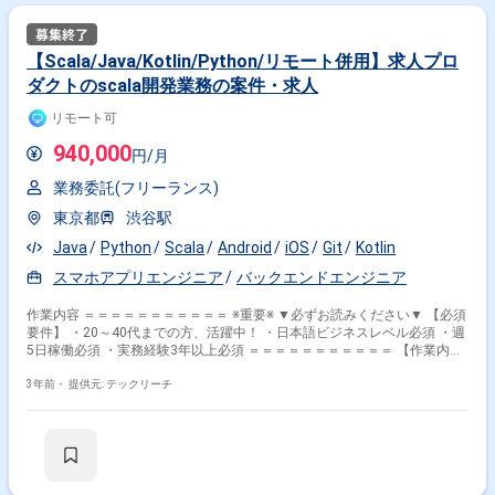
【Scala/Java/Kotlin/Python/リモート併用】求人プロ
ダクトのscala開発業務の案件・求人
リモート可
940,000
円/月
業務委託(フリーランス)
東京都
渋谷駅
Java
Python
Scala
Android
iOS
Git
Kotlin
スマホアプリエンジニア
バックエンドエンジニア
作業内容 ＝＝＝＝＝＝＝＝＝＝＝ ※重要※ ▼必ずお読みください▼ 【必須
要件】 ・20～40代までの方、活躍中！ ・日本語ビジネスレベル必須 ・週
5日稼働必須 ・実務経験3年以上必須 ＝＝＝＝＝＝＝＝＝＝＝ 【作業内
容】 某求人プロダクトのバックエンドエンジニアとフロントエンドエンジ
ニアの中間業務（BackendsForFrontends）を担って頂きます。 プロダク
3年前・
提供元: テックリーチ
トオーナーやデザイナー、フロントエンドエンジニアと密に連携しなが
ら、スクラムの形でスピード感を持って取り組んで頂きます。 非常にモダ
ンな環境、かつ周りのエンジニアのレベルも高いので、向上心のある方が
ベストマッチします。 ※想定される業務例 ・機能開発 ・保守運用開発（リ
ファクタリング・依存ライブラリの更新・パフォーマンス改善等） 【環
境】 サーバーサイド：Scala,PlayFramework,ZIO,Flink,Akka フロントエン