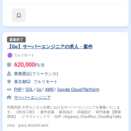
ーナーやデザイナー、フロントエンドエンジニアと密に連携しながら、
BFFの要件定義、設計、開発、運用まで、一気通貫で実施します。 機能開
発だけでなく、リファクタリングや依存ライブラリの更新、パフォーマン
ス改善等の様々な保守運用開発も実施します。 開発方法としては、スクラ
ム開発でプロダクトオーナーやチームメンバーと相談しながら進めて頂き
ます。 非常にモダンな環境、かつ周りのエンジニアのレベルも高いので、
向上心のある方がベストマッチします。 【環境】 サーバーサイド：
Scala,PlayFramework,ZIO,Flink,Akka フロントエンド：
TypeScript,Vue.js,Nuxt.js,Jest,Cypress,Storybook クラウドサービス：
AWS（ECS,EKS,Fargate,KinesisDataStream,Lambda,EMR,RDS,
【Go】サーバーエンジニアの求人・案件
Aurora,S3,CloudFront,ElastiCache） 仮想化基盤：Docker,Kubernetes 検
索：Elasticsearch,Solr 分析基盤：
フルリモート
fluentd,AWS(Glue,Athena,CDK),Airflow,BigQuery,GoogleData
Studio,Redash プロビジョニング：Terraform,Ansible 監視：
620,000
円/月
DataDog,Kibana ミドルウェア：nginx,MySQL,ClickHouse その他使用言
語：Python,Go,Rust 開発ツール：
業務委託(フリーランス)
Github,Slack,IntellijIDEA,Jenkins,JIRA,SlackBot
東京都
フルリモート
PHP
SQL
Go
AWS
Google Cloud Platform
サーバーエンジニア
作業内容 大手エンタメ企業におけるサーバーエンジニアを募集いたしま
す。 【担当工程】 ・要件定義 ・基本設計 ・詳細設計 ・保守改修 【開発
環境】 ・クラウドインフラ： GCP（Bigquery, CloudRun, CloudBigTable,
CloudSpanner, MemoryStore, Pub/Sub） AWS（Fargate, Athena, Glue,
Lambda, S3, ALB, RDS MySQL, Elasticache Redis and Memcached, SQS,
2年前・
提供元: BIGDATA NAVI
CloudFront） ・オンプレミス環境あり ・開発言語：Go, TypeScript,PHP ・