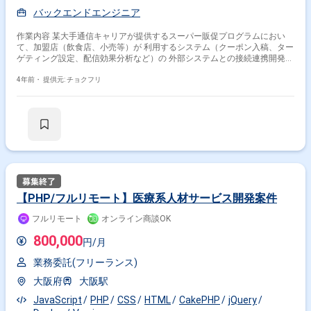
バックエンドエンジニア
作業内容 某大手通信キャリアが提供するスーパー販促プログラムにおい
て、加盟店（飲食店、小売等）が 利用するシステム（クーポン入稿、ター
ゲティング設定、配信効果分析など）の 外部システムとの接続連携開発支
援を行って頂きます。 またメンバーのコードレビューも合わせて行って頂
きます。 ＜開発環境＞ 言語：Python (一部 Javaもあり) フレームワーク：
4年前・
提供元: チョクフリ
gRPC, OpenAPI インフラ：AWS Athena, AWS Redshift, MySQL, Apache
Airflow, Docker,bazel, github クラウド：AWS
【PHP/フルリモート】医療系人材サービス開発案件
フルリモート
オンライン商談OK
800,000
円/月
業務委託(フリーランス)
大阪府
大阪駅
JavaScript
PHP
CSS
HTML
CakePHP
jQuery