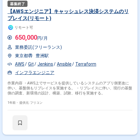
【AWSエンジニア】キャッシュレス決済システムのリ
プレイス(リモート)
リモート可
650,000
円/月
業務委託(フリーランス)
東京都
豊洲駅
AWS
Git
Jenkins
Ansible
Terraform
インフラエンジニア
作業内容 ・AWS上でサービスを提供しているシステムのアプリ側更改に
伴い、基盤側もリプレイスを実施する。 ・リプレイスに伴い、現行の基盤
側の調査、新環境の設計、構築、試験、移行を実施する。
1年前・
提供元: フリコン