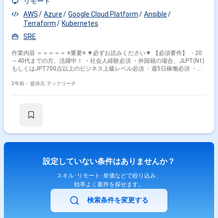
リモート
AWS
Azure
Google Cloud Platform
Ansible
Terraform
Kubernetes
SRE
作業内容 ＝＝＝＝＝ ※重要※ ▼必ずお読みください▼ 【必須要件】 ・20
～40代までの方、活躍中！ ・社会人経験必須 ・外国籍の場合、JLPT(N1)
もしくはJPT700点以上のビジネス上級レベル必須 ・週5日稼働必須 ・エ
ンジニア実務経験3年以上必須 ＝＝＝＝＝ 動画配信サービスのEC基盤を新
たにマイクロサービスとして構築するにあたりSREチームの立ち上げを行
3年前・
提供元: テックリーチ
っており、メンバーを募集致します。 ・マイクロサービス基盤のクラウド
インフラ設計・構築・運用 ・分散システムのモニタリングとそれらをもと
にしたパフォーマンスと安定の改善 ・サービスレベル目標（SLO/SLA）の
策定・運用 ・トイル削減のための自動化、そのためのツール開発 ・組織
にSRE文化を定着させるための活動 【日本語ネイティブの方、活躍中！】
【20代・30代・40代、活躍中！】 【出社可能な方、活躍中！】
設定していない条件はありませんか？
スキル･リモート･単価などで絞り込み、
効率よく案件を探せます。
検索条件を変更する