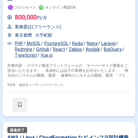
フルリモート
オンライン商談OK
800,000
円/月
業務委託(フリーランス)
東京都
大手町駅
PHP
MySQL
PostgreSQL
Redis
Nginx
Laravel
Redmine
GitHub
React
Zabbix
Ansible
BigQuery
TypeScript
Vue.js
作業内容 ・クラウド物流プラットフォームの サーバーサイド開発をご
担当いただきます。 ・具体的には以下の業務をお任せいたします。 -荷
主向けシステムの開発、運用 -倉庫向けシステムの開発、運用 -プリン
ター制御システムの開発、運用 -カスタマーサクセス向けオペレーショ
ン用システムの開発、運用 -外部連携システムの開発、運用 -外部公開
4年前・
提供元: レバテックフリーランス
APIの開発、運用
AWS / Linux / CloudFormation など インフラ設計構築