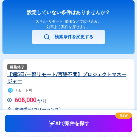
設定していない条件はありませんか？
スキル･リモート･単価などで絞り込み、
効率よく案件を探せます。
検索条件を変更する
【週5日/一部リモート/言語不問】プロジェクトマネー
ジャー
リモート可
608,000
円/月
業務委託(フリーランス)
NEW
神奈川県
横浜駅
AIで案件を探す
セキュリティエンジニア
PM
作業内容 -------------------------------- ※本案件は出社が求められる案件です。出社が