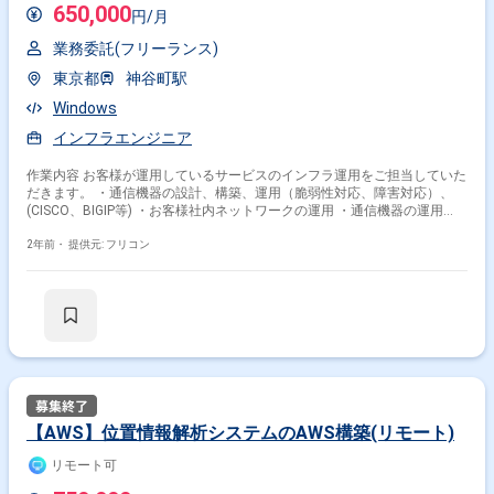
650,000
円/月
業務委託(フリーランス)
東京都
神谷町駅
Windows
インフラエンジニア
作業内容 お客様が運用しているサービスのインフラ運用をご担当していた
だきます。 ・通信機器の設計、構築、運用（脆弱性対応、障害対応）、
(CISCO、BIGIP等) ・お客様社内ネットワークの運用 ・通信機器の運用
（リソース確認、障害対応） ・サーバの設計、構築、運用（脆弱性対応、
障害対応）、WEB サイト運用（アクセスログ集計） ・監視ツール
2年前・
提供元: フリコン
（cacti、Zabbix 等）の運用
【AWS】位置情報解析システムのAWS構築(リモート)
リモート可