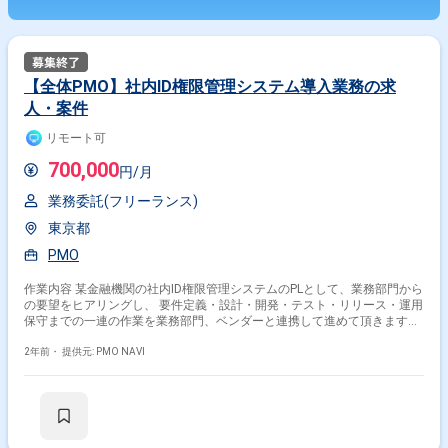
【全体PMO】社内ID権限管理システム導入業務の求
人・案件
リモート可
700,000
円/月
業務委託(フリーランス)
東京都
PMO
作業内容 某金融機関の社内ID権限管理システムのPLとして、業務部門から
の要望をヒアリングし、 要件定義・設計・開発・テスト・リリース・運用
保守までの一連の作業を業務部門、ベンダーと連携して進めて頂きます。
※設計・開発は他ベンダーに依頼する想定 具体的な業務内容としては以下
となります。 ・システム要件定義（要件整理と目標の明確化、機能要件定
2年前・
提供元: PMO NAVI
義、非機能要件定義） ・プロジェクト管理（進捗管理、課題管理、リスク
管理） ・品質管理（設計レビュー、コードレビュー、受入テスト） ・ベ
ンダーとのコミュニケーション