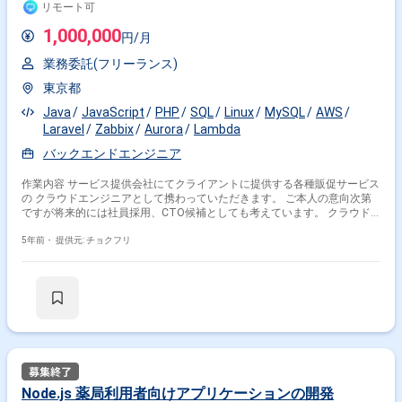
リモート可
1,000,000
円/月
業務委託(フリーランス)
東京都
Java
JavaScript
PHP
SQL
Linux
MySQL
AWS
Laravel
Zabbix
Aurora
Lambda
バックエンドエンジニア
作業内容 サービス提供会社にてクライアントに提供する各種販促サービス
の クラウドエンジニアとして携わっていただきます。 ご本人の意向次第
ですが将来的には社員採用、CTO候補としても考えています。 クラウド
サービスの知識・見識・経験を積み重ねていただきつつ、会社全体への ス
キルの共有化をお願いします。 その上で将来的にはクラウドネイティブ＆
5年前・
提供元: チョクフリ
フルマネージドの環境へ移行できるようにしながら 安心・安全・安定した
インフラを構築しつつ、事業全体の比重（システム部門にかける労力）と
して、 アプリケーション開発（サービス開発）に集中できる環境を生み出
していただくポジションです。
Node.js 薬局利用者向けアプリケーションの開発