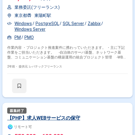
業務委託(フリーランス)
東京都
東陽町駅
Windows
PostgreSQL
SQL Server
Zabbix
Windows Server
PM
PMO
作業内容 ・プロジェクト推進案件に携わっていただきます。 ・主に下記
作業をご担当いただきます。 -自治体のサーバ基盤、ネットワーク基
盤、コミュニケーション基盤の構築運用の統合プロジェクト管理 -WBS
の作成支援、更新、維持管理 -PLのタスクの可視化、スケジュール管理
-各種打ち合わせ参加、議事録作成 -課題管理表の更新、維持管理 -課
2年前・
提供元: レバテックフリーランス
題の進捗管理、推進 -トラブル発生時の対応支援 -PMやPLの支援全般
【PHP】求人WEBサービスの保守
リモート可