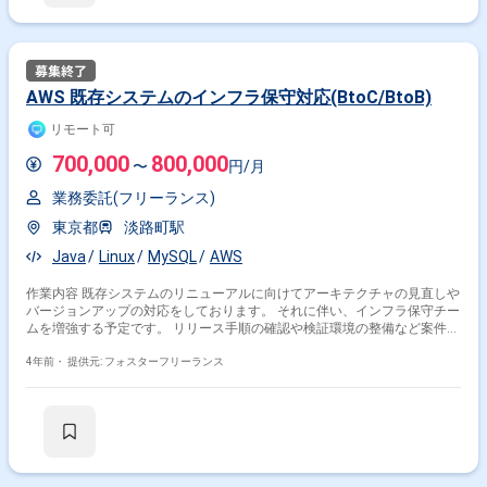
AWS 既存システムのインフラ保守対応(BtoC/BtoB)
リモート可
700,000
800,000
〜
円/月
業務委託(フリーランス)
東京都
淡路町駅
Java
Linux
MySQL
AWS
作業内容 既存システムのリニューアルに向けてアーキテクチャの見直しや
バージョンアップの対応をしております。 それに伴い、インフラ保守チー
ムを増強する予定です。 リリース手順の確認や検証環境の整備など案件全
体の課題に対してもコミットするチームなので、AWS(EC2,ECS)の経験が
豊富な方を募集しております。 ＜備考＞ リモートワーク 作業状況に応じ
4年前・
提供元: フォスターフリーランス
て現場作業をしていただく可能性あり ＜基本時間＞ 10：00～19：00 ＜
服装＞ 私服勤務OK