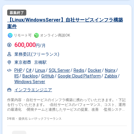
【Linux/WindowsServer】自社サービスインフラ構築
案件
リモート可
オンライン商談OK
600,000
円/月
業務委託(フリーランス)
東京都
京橋駅
PHP
C#
Linux
SQL Server
Redis
Docker
Nginx
IIS
Backlog
GitHub
Google Cloud Platform
Zabbix
Windows Server
インフラエンジニア
作業内容 ・自社サービスのインフラ構築に携わっていただきます｡ ・下記
を行っていただきます｡ ‐自社サービスのパフォーマンス、コスト、運用
の最適化 ‐開発チームと連携したサービスの提案、改善 ‐監視システム
の設計、運用 ‐開発者体験向上のための施策実施 ‐強固なセキュリティ
ーと利便性の両立 ‐Infrastructure as Code の推進
3年前・
提供元: レバテックフリーランス