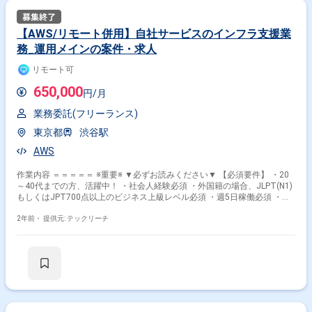
【AWS/リモート併用】自社サービスのインフラ支援業
務_運用メインの案件・求人
リモート可
650,000
円/月
業務委託(フリーランス)
東京都
渋谷駅
AWS
作業内容 ＝＝＝＝＝ ※重要※ ▼必ずお読みください▼ 【必須要件】 ・20
～40代までの方、活躍中！ ・社会人経験必須 ・外国籍の場合、JLPT(N1)
もしくはJPT700点以上のビジネス上級レベル必須 ・週5日稼働必須 ・エ
ンジニア実務経験3年以上必須 ＝＝＝＝＝ ★本案件の最新の状況は、担当
者までお問合せ下さい。 ★期間：随時～ エンド企業様のインフラ構築、
2年前・
提供元: テックリーチ
運用支援をいただきます。 モバイルコンテンツやゲームを主軸としている
企業様となります。 ※20代〜30代が中心で活気ある雰囲気です。 ※成長意
欲が高く、スキルを急速に伸ばしたい方に最適 ※将来リーダーを目指す方
歓迎