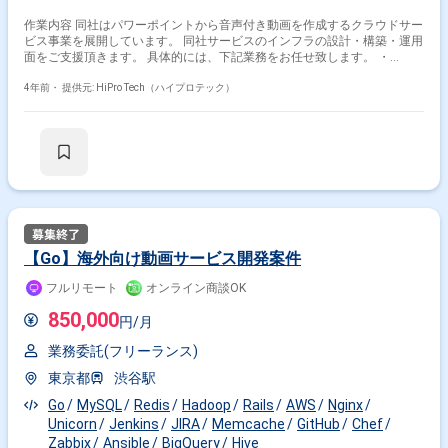
作業内容 同社はパワーポイントから音声付き動画を作成するクラウドサー
ビス事業を展開しています。 同社サービスのインフラの設計・構築・運用
面をご支援頂きます。 具体的には、下記業務をお任せ致します。 ・
Windowsサーバー、Unix系サーバーの構築/運用/保守 ・大量アクセスに向
けたインフラ設計/構築 ・各種サーバーの動作監視 ・ログ分析 ・社内シス
4年前・
提供元: HiPro Tech（ハイプロテック）
テムの導入/運用/保守 ・システム全体の最適化や冗長化等の提案と実行 ・
サーバー障害対応 ・OSやSSLの定期的更新 ・データバックアップ確認 ・
負荷テスト（設計/導入/運用） ・ボトルネック発見と問題解決
【Go】海外向け動画サービス開発案件
フルリモート
オンライン商談OK
850,000
円/月
業務委託(フリーランス)
東京都
渋谷駅
Go
MySQL
Redis
Hadoop
Rails
AWS
Nginx
Unicorn
Jenkins
JIRA
Memcache
GitHub
Chef
Zabbix
Ansible
BigQuery
Hive