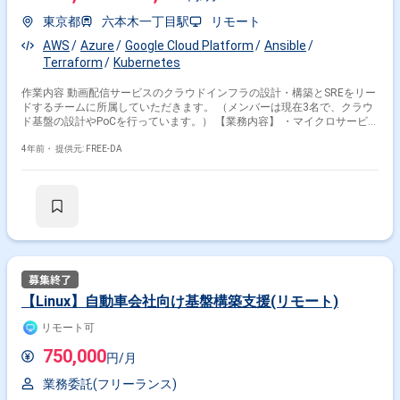
東京都
六本木一丁目駅
リモート
AWS
Azure
Google Cloud Platform
Ansible
Terraform
Kubernetes
作業内容 動画配信サービスのクラウドインフラの設計・構築とSREをリー
ドするチームに所属していただきます。 （メンバーは現在3名で、クラウ
ド基盤の設計やPoCを行っています。） 【業務内容】 ・マイクロサービス
基盤のクラウドインフラ設計・構築・運用 ・分散システムのモニタリング
とそれをもとにしたパフォーマンスと安定性の改善 ・サービスレベル目標
4年前・
提供元: FREE-DA
(SLO/SLA)の策定・運用 ・トイル削減のための自動化、そのためのツール
開発 ・組織にSRE文化を定着させるための活動 【開発環境】 メイン言語:
Go, JavaScript クラウド環境: GCP コンテナオーケストレーション:
Kubernetes, Cloud Run DB: Spanner, Cloud SQL (予定) CIツール: GitHub
Actions, CircleCI Enterprise CDツール: Spinnaker (予定) メトリクス/監視:
Datadog (予定) 構成管理ツール: Terraform バージョン管理: Git (GitHub
Enterprise Cloud) プロジェクト管理: ZenHub, JIRA ドキュメントツール:
Confluence
【Linux】自動車会社向け基盤構築支援(リモート)
リモート可
750,000
円/月
業務委託(フリーランス)