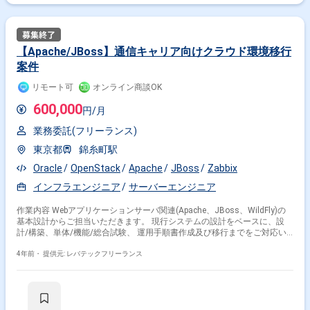
【Apache/JBoss】通信キャリア向けクラウド環境移行
案件
リモート可
オンライン商談OK
600,000
円/月
業務委託(フリーランス)
東京都
錦糸町駅
Oracle
OpenStack
Apache
JBoss
Zabbix
インフラエンジニア
サーバーエンジニア
作業内容 Webアプリケーションサーバ関連(Apache、JBoss、WildFly)の
基本設計からご担当いただきます。 現行システムの設計をベースに、設
計/構築、単体/機能/総合試験、 運用手順書作成及び移行までをご対応い
ただきます。
4年前・
提供元: レバテックフリーランス