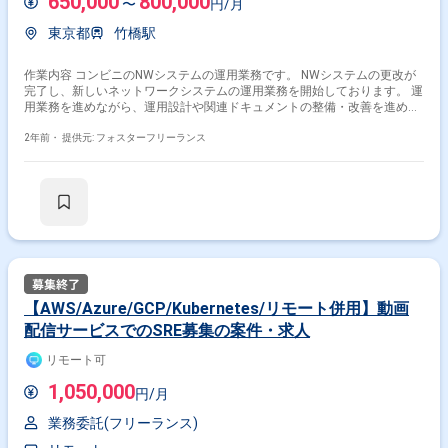
650,000
800,000
〜
円/月
東京都
竹橋駅
作業内容 コンビニのNWシステムの運用業務です。 NWシステムの更改が
完了し、新しいネットワークシステムの運用業務を開始しております。 運
用業務を進めながら、運用設計や関連ドキュメントの整備・改善を進めて
いきます。 ＜業務内容＞ ・ベンダー、業務関連他部署との業務調整 ・故
障対応（原因調査、改善検討、復旧対応、障害報告） ・設定変更対応（主
2年前・
提供元: フォスターフリーランス
に監視装置） ・回線借用 ・保守対応（回線・ルータ・スイッチ・サーバ
など） ・レポーティング（報告資料の作成、定例会での報告）・運用効率
改善に向けた検討・取り組み ※※こちらの案件は現在募集を終了しており
ます※※
【AWS/Azure/GCP/Kubernetes/リモート併用】動画
配信サービスでのSRE募集の案件・求人
リモート可
1,050,000
円/月
業務委託(フリーランス)