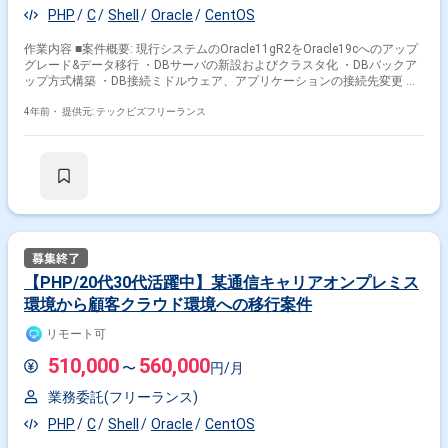
PHP
C
Shell
Oracle
CentOS
作業内容 ■案件概要: 現行システムのOracle11gR2をOracle19cへのアップ
グレード&データ移行 ・DBサーバの新設およびクラスタ化 ・DBバックア
ップ方式構築 ・DB接続ミドルウェア、アプリケーションの接続先変更 ・
監視設定の追加 RHEL8、Oracle19c(RMAN、GoldenGate、DataPump、
RAT)、 JBoss、Zabbix、Pacemaker、DRBD [人柄]月以降に次期案件を見
4年前・
提供元: テックビズフリーランス
込まれ ・勤怠/健康面が良好で能動的に行動頂ける方 ・顧客やベンダとコ
ミュニケーションを取ることが多いです。 ・報連相が的確にでき、能動的
に行動頂ける方 ○勤務地:基本リモートワーク(住吉、錦糸町) ○面談回数:1
回 ○精算方法:140H-200H ※控除超過について、時給換算(160H)になりま
す。 ※以下に該当する方からの応募はお断りしております。 なお、選考を
進めるにあたってスキルシートが必要です。 ----------------------------------------------------
---- ・週5日稼働できない方 --------------------------------------------------------
【PHP/20代30代活躍中】某通信キャリアオンプレミス
環境から顧客クラウド環境への移行案件
リモート可
510,000
560,000
〜
円/月
業務委託(フリーランス)
PHP
C
Shell
Oracle
CentOS