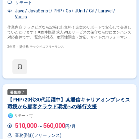
リモート
Java
JavaScript
PHP
Go
JUnit
Git
Laravel
Vue.js
作業内容 テックビズなら記帳代行無料！充実のサポートで安心して参画し
ていただけます！ ■案件概要 求人WEBサービスの保守ならびにエンハンス
対応案件です。 緊急時対応、脆弱性調査・対応、サイトのパフォーマンス
向上対応 を行っていただくSEを募集しております。 ■場所:リモート可/南
青山 (現状週2日程度リモート、変動の可能性あり) ■時間:10:00-19:00 (コ
3年前・
提供元: テックビズフリーランス
ロナの為時差出勤中9:30~18:30に変更の可能性あり) ■服装:ビジネスカジ
ュアル ■精算:150-200h ■面談:1回 ※週5日〜OKの案件です！ ※実務経験1年
以上お持ちの方が対象の案件です！
【PHP/20代30代活躍中】某通信キャリアオンプレミス
環境から顧客クラウド環境への移行支援
リモート可
510,000
560,000
〜
円/月
業務委託(フリーランス)