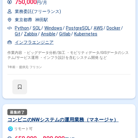
750,000
円/月
業務委託(フリーランス)
東京都
神田駅
Python
SQL
Windows
PostgreSQL
AWS
Docker
Git
Zabbix
Ansible
Gitlab
Kubernetes
インフラエンジニア
作業内容 ・ビッグデータ分析/加工 ・モビリティデータ/GISデータのシス
テム/サービス運用 ・インフラ設計を含むシステム開発 など
1年前・
提供元: フリコン
コンビニのNWシステムの運用業務（マネージャ）
リモート可