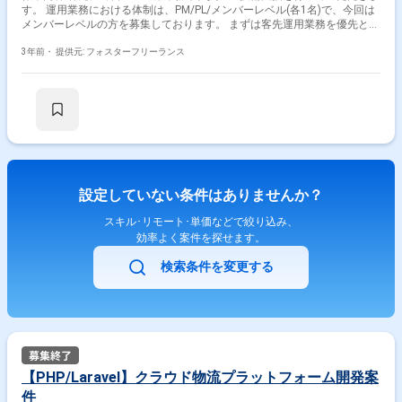
す。 運用業務における体制は、PM/PL/メンバーレベル(各1名)で、今回は
メンバーレベルの方を募集しております。 まずは客先運用業務を優先と
し、現場に慣れてきた段階でブリッジSE業務を担っていただきます。 ブ
リッジSE業務はお客様からの相談事項に対し、提案や実現したい内容のヒ
3年前・
提供元: フォスターフリーランス
アリングから行っていただきます。 また、自ら現行ネットワークの課題を
明確化し、課題に対する改善案、実現方法の検討、資料化等を行っていた
だきます。 上流工程(プロジェクト企画～基本設計業務)をご担当いただき
ます。 ＜基本時間＞ 9：30～18：00
設定していない条件はありませんか？
スキル･リモート･単価などで絞り込み、
効率よく案件を探せます。
検索条件を変更する
【PHP/Laravel】クラウド物流プラットフォーム開発案
件