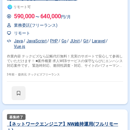
リモート可
590,000
640,000
〜
円/月
業務委託(フリーランス)
リモート
Java
JavaScript
PHP
Go
JUnit
Git
Laravel
Vue.js
作業内容 テックビズなら記帳代行無料！充実のサポートで安心して参画し
ていただけます！ ■案件概要 求人WEBサービスの保守ならびにエンハンス
対応案件です。 緊急時対応、脆弱性調査・対応、サイトのパフォーマンス
向上対応 を行っていただくSEを募集しております。 ■場所:テクノデジタ
掛け合わせ条件で絞り込む
ル南青山オフィス (現状週2日程度リモート、変動の可能性あり) ■時
3年前・
提供元: テックビズフリーランス
間:10:00-19:00 (コロナの為時差出勤中9:30~18:30に変更の可能性あり) ■
職種で絞り込む
服装:ビジネスカジュアル ■精算:150-200h ■面談:1回 ※週5日〜OKの案件で
す！ ※実務経験1年以上お持ちの方が対象の案件です！
Zabbix × インフラエンジニア
Zabbix × サーバーエンジニア
特徴で絞り込む
Zabbix × 副業
【ネットワークエンジニア】NW維持運用(フルリモー