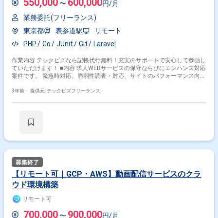
550,000
600,000
〜
円/月
業務委託(フリーランス)
東京都
表参道駅
リモート
PHP
Go
JUnit
Git
Laravel
作業内容 テックビズなら記帳代行無料！充実のサポートで安心して参画し
ていただけます！ ■内容 求人WEBサービスの保守ならびにエンハンス対応
案件です。 緊急時対応、脆弱性調査・対応、サイトのパフォーマンス向上
対応を 行っていただくSEを募集しております。 ■場所:リモート可/表参道
(現状週2日程度リモート、変動の可能性あり) ■時間:10:00-19:00 (コロナの
3年前・
提供元: テックビズフリーランス
為時差出勤中9:30~18:30に変更の可能性あり) ■服装:ビジネスカジュアル
■精算:150-200h(調整可) ■面談:1回(※2回の可能性あり) ■その他特記事項:
心身ともに健康な方 ※週5日〜OKの案件です！ ※実務経験1年以上お持ちの
方が対象の案件です！
【リモート可｜GCP・AWS】動画配信サービスのクラ
ウド環境構築
リモート可
700,000
900,000
〜
円/月