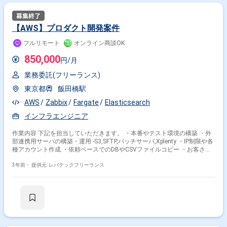
【AWS】プロダクト開発案件
フルリモート
オンライン商談OK
850,000
円/月
業務委託(フリーランス)
東京都
飯田橋駅
AWS
Zabbix
Fargate
Elasticsearch
インフラエンジニア
作業内容 下記を担当していただきます。 ・本番やテスト環境の構築 ・外
部連携用サーバの構築・運用 -S3,SFTP,バッチサーバ,Xplenty ・IP制限や各
種アカウント作成 ・依頼ベースでのDBやCSVファイルコピー ・お客さま
のクラウドのセキュリティチェックリストへの回答 ・Discoveriezの障害
対応 -サーバ負荷 / サーバ停止 / アプリケーションレベルの障害 ・特定顧
3年前・
提供元: レバテックフリーランス
客に関連する障害対応 -データ量やアクセス数に関連する負荷や障害