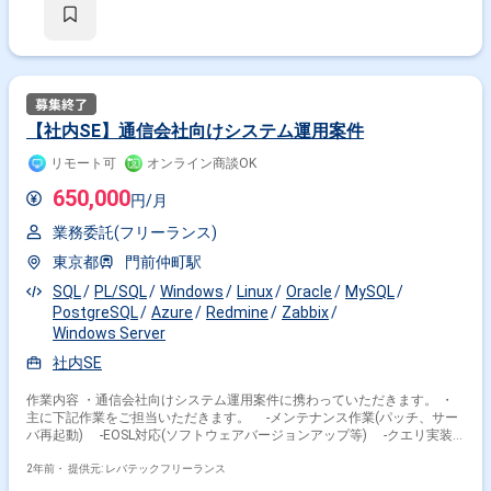
【社内SE】通信会社向けシステム運用案件
リモート可
オンライン商談OK
650,000
円/月
業務委託(フリーランス)
東京都
門前仲町駅
SQL
PL/SQL
Windows
Linux
Oracle
MySQL
PostgreSQL
Azure
Redmine
Zabbix
Windows Server
社内SE
作業内容 ・通信会社向けシステム運用案件に携わっていただきます。 ・
主に下記作業をご担当いただきます。 -メンテナンス作業(パッチ、サー
バ再起動) -EOSL対応(ソフトウェアバージョンアップ等) -クエリ実装
(検索、登録、更新、削除など) -クエリ調査(高負荷SQL、長時間クエリ
等) -障害対応 -問い合わせ対応 -自動化対応
2年前・
提供元: レバテックフリーランス