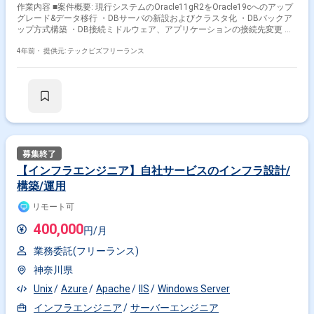
作業内容 ■案件概要: 現行システムのOracle11gR2をOracle19cへのアップ
グレード&データ移行 ・DBサーバの新設およびクラスタ化 ・DBバックア
ップ方式構築 ・DB接続ミドルウェア、アプリケーションの接続先変更 ・
監視設定の追加 RHEL8、Oracle19c(RMAN、GoldenGate、DataPump、
RAT)、 JBoss、Zabbix、Pacemaker、DRBD [人柄]月以降に次期案件を見
4年前・
提供元: テックビズフリーランス
込まれ ・勤怠/健康面が良好で能動的に行動頂ける方 ・顧客やベンダとコ
ミュニケーションを取ることが多いです。 ・報連相が的確にでき、能動的
に行動頂ける方 ○勤務地:基本リモートワーク(住吉、錦糸町) ○面談回数:1
回 ○精算方法:140H-200H ※控除超過について、時給換算(160H)になりま
す。 ※以下に該当する方からの応募はお断りしております。 なお、選考を
進めるにあたってスキルシートが必要です。 ----------------------------------------------------
---- ・週5日稼働できない方 --------------------------------------------------------
【インフラエンジニア】自社サービスのインフラ設計/
構築/運用
リモート可
400,000
円/月
業務委託(フリーランス)
神奈川県
Unix
Azure
Apache
IIS
Windows Server
インフラエンジニア
サーバーエンジニア