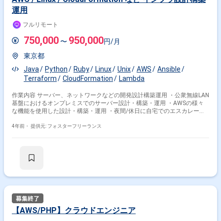
運用
フルリモート
750,000
950,000
〜
円/月
東京都
Java
Python
Ruby
Linux
Unix
AWS
Ansible
Terraform
CloudFormation
Lambda
作業内容 サーバー、ネットワークなどの開発設計構築運用 ・公衆無線LAN
基盤におけるオンプレミスでのサーバー設計・構築・運用 ・AWSの様々
な機能を使用した設計・構築・運用 ・夜間/休日に自宅でのエスカレーシ
ョン待機・対応(ローテーションで月に数回) ＜備考＞ 基本はフルリモート
＜服装＞ 自由
4年前・
提供元: フォスターフリーランス
【AWS/PHP】クラウドエンジニア