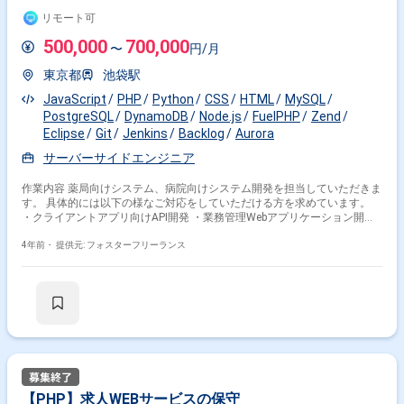
リモート可
500,000
700,000
〜
円/月
東京都
池袋駅
JavaScript
PHP
Python
CSS
HTML
MySQL
PostgreSQL
DynamoDB
Node.js
FuelPHP
Zend
Eclipse
Git
Jenkins
Backlog
Aurora
サーバーサイドエンジニア
作業内容 薬局向けシステム、病院向けシステム開発を担当していただきま
す。 具体的には以下の様なご対応をしていただける方を求めています。
・クライアントアプリ向けAPI開発 ・業務管理Webアプリケーション開発
・保守運用業務(エラー調査及不具合修正、仕様調査などクライアント問い
合わせ対応) ＜開発環境＞ 言語：PHP, Python, HTML/CSS, JavaScript バー
4年前・
提供元: フォスターフリーランス
ジョン管理：Git リポジトリ管理：BitBucket フレームワーク：FuelPHP,
Zend Framework 2, Node.js IDE:Visial Studio, Eclipse システム環境：AWS
CI：Jenkins サーバー監視：Zabbix DB：Amazon RDS(MySQL、Aurora),
Amazon DynamoDB, PostgreSQL8.0.4(on Amazon RedShift) コミュニケ
ーション：Slack, Backlog, Discord ＜備考＞ 参画後2～3日程度は出社 以
降はリモート可能
【PHP】求人WEBサービスの保守