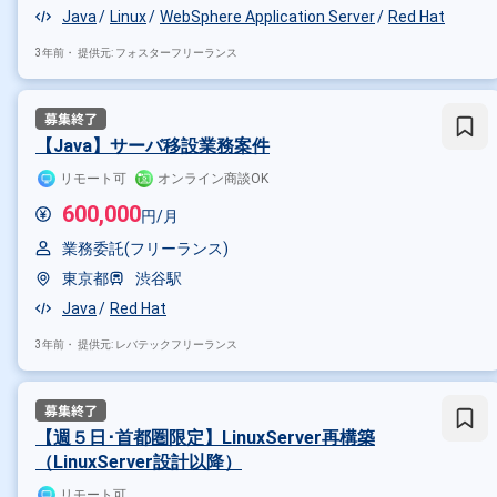
Java
Linux
WebSphere Application Server
Red Hat
3年前・
提供元: フォスターフリーランス
【Java】サーバ移設業務案件
リモート可
オンライン商談OK
600,000
円/月
業務委託(フリーランス)
東京都
渋谷駅
Java
Red Hat
3年前・
提供元: レバテックフリーランス
その他の条件で検索する
【週５日･首都圏限定】LinuxServer再構築
（LinuxServer設計以降）
その他開発言語・スキルから探す
リモート可