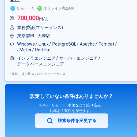
リモート可
オンライン商談OK
700,000
円/月
業務委託(フリーランス)
東京都
大崎駅
Windows
Linux
PostgreSQL
Apache
Tomcat
JMeter
Red Hat
インフラエンジニア
サーバーエンジニア
データベースエンジニア
4年前・
提供元: レバテックフリーランス
設定していない条件はありませんか？
スキル･リモート･単価などで絞り込み、
効率よく案件を探せます。
検索条件を変更する