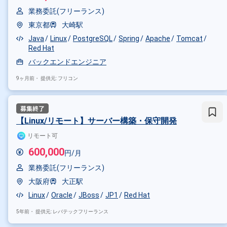
業務委託(フリーランス)
東京都
大崎駅
Java
Linux
PostgreSQL
Spring
Apache
Tomcat
Red Hat
バックエンドエンジニア
9ヶ月前・
提供元: フリコン
【Linux/リモート】サーバー構築・保守開発
リモート可
600,000
円/月
業務委託(フリーランス)
大阪府
大正駅
Linux
Oracle
JBoss
JP1
Red Hat
5年前・
提供元: レバテックフリーランス