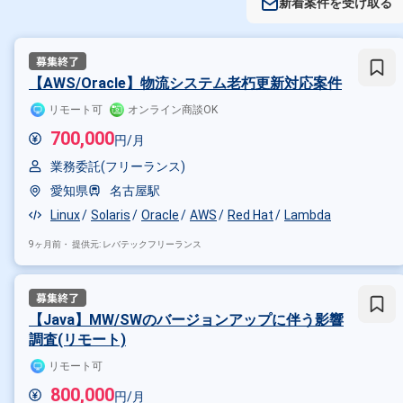
新着案件を受け取る
【AWS/Oracle】物流システム老朽更新対応案件
リモート可
オンライン商談OK
700,000
円/月
業務委託(フリーランス)
愛知県
名古屋駅
Linux
Solaris
Oracle
AWS
Red Hat
Lambda
9ヶ月前・
提供元: レバテックフリーランス
【Java】MW/SWのバージョンアップに伴う影響
調査(リモート)
リモート可
800,000
円/月