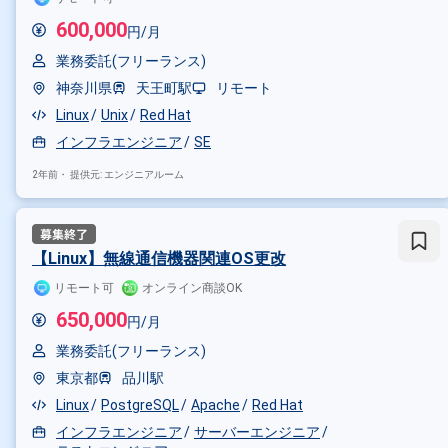
Linux
Java
Oracle
Wind
600,000
円/月
その他の職種から探す
業務委託(フリーランス)
神奈川県
天王町駅
リモート
インフラエンジニア
サーバー
Linux
Unix
Red Hat
インフラエンジニア
SE
2年前・
提供元: エンジニアルーム
【Linux】無線通信機器関連OS更改
リモート可
オンライン商談OK
650,000
円/月
業務委託(フリーランス)
東京都
品川駅
Linux
PostgreSQL
Apache
Red Hat
インフラエンジニア
サーバーエンジニア