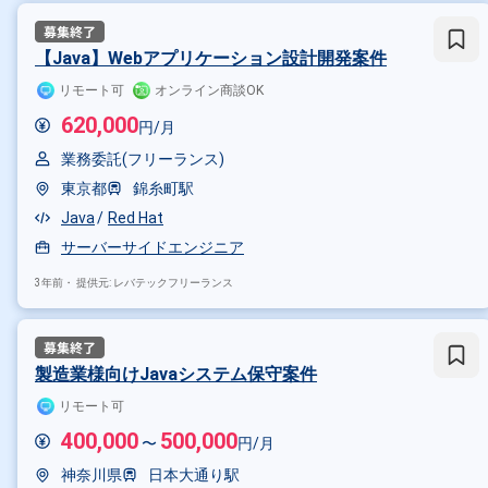
【Java】Webアプリケーション設計開発案件
リモート可
オンライン商談OK
620,000
円/月
業務委託(フリーランス)
東京都
錦糸町駅
Java
Red Hat
サーバーサイドエンジニア
3年前・
提供元: レバテックフリーランス
製造業様向けJavaシステム保守案件
リモート可
400,000
500,000
〜
円/月
神奈川県
日本大通り駅