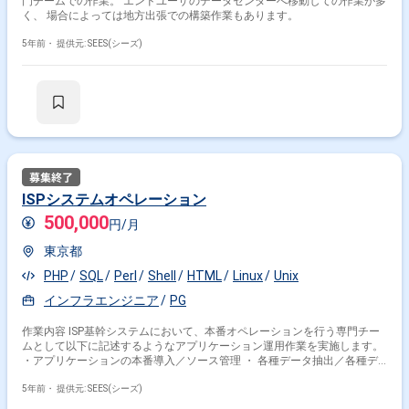
門チームでの作業。 エンドユーザのデータセンターへ移動しての作業が多
く、 場合によっては地方出張での構築作業もあります。
5年前・
提供元: SEES(シーズ)
ISPシステムオペレーション
500,000
円/月
東京都
PHP
SQL
Perl
Shell
HTML
Linux
Unix
インフラエンジニア
PG
作業内容 ISP基幹システムにおいて、本番オペレーションを行う専門チー
ムとして以下に記述するようなアプリケーション運用作業を実施します。
・アプリケーションの本番導入／ソース管理 ・ 各種データ抽出／各種デ
ータ更新作業 ・ 定期実行バッチ処理運用 （リカバリ対応も含む） ・ その
他定期オペレーション作業
5年前・
提供元: SEES(シーズ)