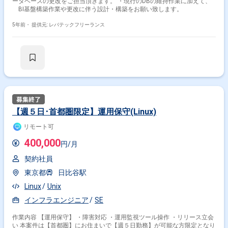
ータベースの更改をご担当頂きます。 ・現行のDBの維持作業に加えて、
その他の条件で検索する
BI基盤構築作業や更改に伴う設計・構築をお願い致します。
5年前・
提供元: レバテックフリーランス
その他開発言語・スキルから探す
Linux
Java
SQL
Oracle
C
AWS
Windows
MySQL
Shell
PHP
その他の職種から探す
インフラエンジニア
サーバーサイドエンジニア
サーバーエンジニア
バックエンドエンジニア
【週５日･首都圏限定】運用保守(Linux)
スマホアプリエンジニア
リモート可
400,000
円/月
契約社員
東京都
日比谷駅
Linux
Unix
インフラエンジニア
SE
作業内容 【運用保守】 ・障害対応 ・運用監視ツール操作 ・リリース立会
い 本案件は【首都圏】にお住まいで【週５日勤務】が可能な方限定となり