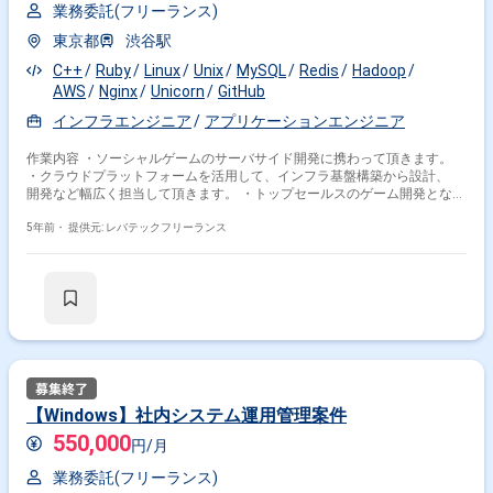
業務委託(フリーランス)
東京都
渋谷駅
C++
Ruby
Linux
Unix
MySQL
Redis
Hadoop
AWS
Nginx
Unicorn
GitHub
インフラエンジニア
アプリケーションエンジニア
作業内容 ・ソーシャルゲームのサーバサイド開発に携わって頂きます。
・クラウドプラットフォームを活用して、インフラ基盤構築から設計、
開発など幅広く担当して頂きます。 ・トップセールスのゲーム開発となり
ますので、 大規模トラフィックの対応を依頼されることがございます。
・マルチプレイやリアルタイム通信の対応などもございます。 ・開発手法
5年前・
提供元: レバテックフリーランス
は、スクラムです。 ・開発フローは、GitHub FlowをベースにPull Request
です。 ※担当範囲は、経歴やスキルおよび進捗状況により変動いたしま
す。
【Windows】社内システム運用管理案件
550,000
円/月
業務委託(フリーランス)