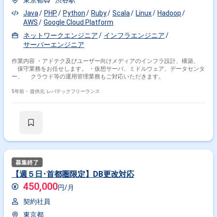
東京都
渋谷駅
Java
PHP
Python
Ruby
Scala
Linux
Hadoop
AWS
Google Cloud Platform
ネットワークエンジニア
インフラエンジニア
サーバーエンジニア
作業内容 ・アドテク及びユーザー向けメディアのインフラ設計、構築、
保守業務をお任せします。 ・仮想サーバ、ミドルウェア、データセンタ
ー、 クラウド等の運用管理業務もご対応いただきます。
5年前・
提供元: レバテックフリーランス
【週５日･首都圏限定】DB更改対応
450,000
円/月
契約社員
東京都