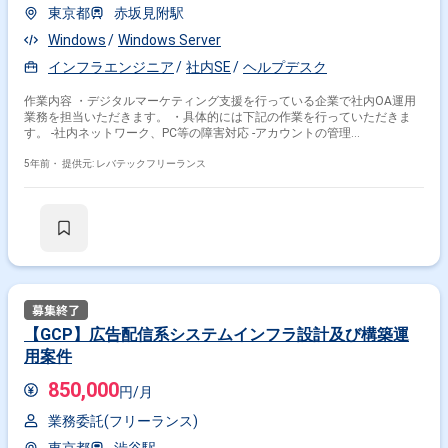
東京都
赤坂見附駅
Windows
Windows Server
インフラエンジニア
社内SE
ヘルプデスク
作業内容 ・デジタルマーケティング支援を行っている企業で社内OA運用
業務を担当いただきます。 ・具体的には下記の作業を行っていただきま
す。 -社内ネットワーク、PC等の障害対応 -アカウントの管理
（ActiveDirectoryとOffice365メール、メーリングリストなど） -社内利用
ツール、サーバ、NW機器の導入作業 -社内イントラ関連問い合わせ対応
5年前・
提供元: レバテックフリーランス
（問い合わせ受付～対応まで） -外部インターネットサイトの運用補助作
業 -簡単なログファイル容量等の確認
【GCP】広告配信系システムインフラ設計及び構築運
用案件
850,000
円/月
業務委託(フリーランス)