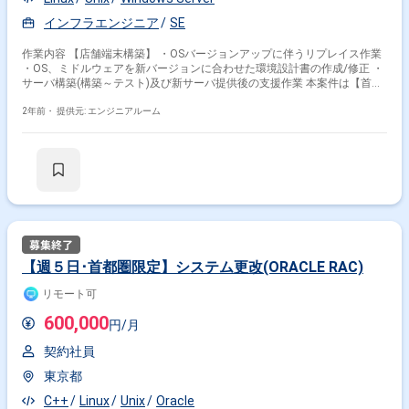
インフラエンジニア
SE
作業内容 【店舗端末構築】 ・OSバージョンアップに伴うリプレイス作業
・OS、ミドルウェアを新バージョンに合わせた環境設計書の作成/修正 ・
サーバ構築(構築～テスト)及び新サーバ提供後の支援作業 本案件は【首都
圏】にお住まいで【週５日勤務】が可能な方限定となります。
2年前・
提供元: エンジニアルーム
【週５日･首都圏限定】システム更改(ORACLE RAC)
リモート可
600,000
円/月
契約社員
東京都
C++
Linux
Unix
Oracle