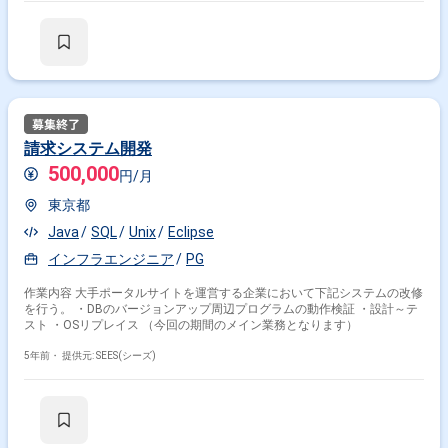
請求システム開発
500,000
円/月
東京都
Java
SQL
Unix
Eclipse
インフラエンジニア
PG
作業内容 大手ポータルサイトを運営する企業において下記システムの改修
を行う。 ・DBのバージョンアップ周辺プログラムの動作検証 ・設計～テ
スト ・OSリプレイス （今回の期間のメイン業務となります）
5年前・
提供元: SEES(シーズ)