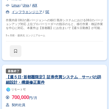
Linux
Unix
AIX
インフラエンジニア
SE
作業内容 DB2の新バージョンへの移行 既存システムにおけるDB2のバージ
ョンアップ対応 上位プロパーリーダーの指示のもと、移行作業・検証作業
を中心に対応。 本案件は【首都圏】にお住まいで【週５日勤務】が可能な
方限定となります。
5ヶ月前・
提供元: エンジニアルーム
【週５日･首都圏限定】証券売買システム サーバの詳
細設計・構築修正案件
リモート可
700,000
円/月
契約社員