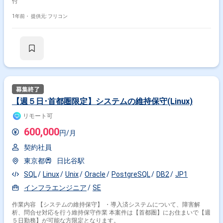
付
1年前・
提供元: フリコン
【週５日･首都圏限定】システムの維持保守(Linux)
リモート可
600,000
円/月
契約社員
東京都
日比谷駅
SQL
Linux
Unix
Oracle
PostgreSQL
DB2
JP1
インフラエンジニア
SE
作業内容 【システムの維持保守】 ・導入済システムについて、障害解
析、問合せ対応を行う維持保守作業 本案件は【首都圏】にお住まいで【週
５日勤務】が可能な方限定となります。