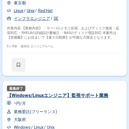
東京都
Linux
Unix
Red Hat
インフラエンジニア
SE
作業内容 【業務内容】 ・サーバのメモリ拡張、およびディスク換装・拡
張対応 ・RHEL8の詳細設計書修正 ・NASのディスク増設対応 本案件は
【首都圏】にお住まいで【週５日勤務】が可能な方限定となります。
5ヶ月前・
提供元: エンジニアルーム
【Windows/Linuxエンジニア】監視サポート業務
-
円/月
業務委託(フリーランス)
大阪府
Windows
Linux
Unix