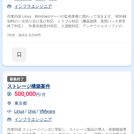
インフラエンジニア
作業内容 Linux、Windowsサーバの監視業務に携わって頂きます。 MSG検
知時の一次切り分け及び対応、トラブル対応（機器故障、夜間バッチ異常
終了対応）、作業依頼受付対応、入退館対応、アンチウイルスソフトのア
ップデータ確認、月次報告書作成（MSG検知件数&対応作業集計）、中国
オフショア監視業務サポート等がございます。
2年前・
提供元: ELEVATE
ストレージ構築案件
500,000
円/月
東京都
Linux
Unix
VMware
インフラエンジニア
作業内容 ストレージベンダに常駐し、ストレージ製品の導入・初期構築専