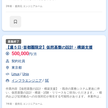
2年前・
提供元: エンジニアルーム
【週５日･首都圏限定】仮想基盤の設計・構築支援
500,000
円/月
契約社員
東京都
Linux
Unix
インフラエンジニア
SE
作業内容 【仮想基盤の設計・構築支援】 ・既存の業務システム更改に伴
い、仮想基盤の設計・構築・試験・リリースをご担当いただきます。 ・都
内および近郊拠点への出張対応が発生する可能性があります。 本案件は
【首都圏】にお住まいで【週５日勤務】が可能な方限定となります。
1年前・
提供元: エンジニアルーム