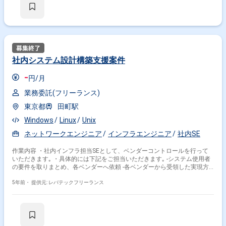
社内システム設計構築支援案件
-
円/月
業務委託(フリーランス)
東京都
田町駅
Windows
Linux
Unix
ネットワークエンジニア
インフラエンジニア
社内SE
作業内容 ・社内インフラ担当SEとして、ベンダーコントロールを行って
いただきます｡ ・具体的には下記をご担当いただきます｡ -システム使用者
の要件を取りまとめ、各ベンダーへ依頼 -各ベンダーから受領した実現方
式を記載した提案書をチェック -有識者とのレビュー -ベンダーからの設計
根拠を確認、その設計の妥当性を判断 ・主な流れは、以下の通りです。 -
5年前・
提供元: レバテックフリーランス
提案：ベンダー選定 -設計：ベンダーの設計書チェック -構築：ベンダーの
構築チェック