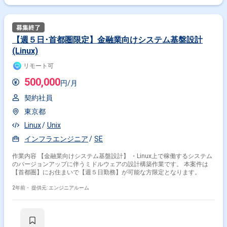
【週５日･首都圏限定】金融業向けシステム基盤設計
(Linux)
リモート可
500,000
円/月
契約社員
東京都
Linux
Unix
インフラエンジニア
SE
作業内容 【金融業向けシステム基盤設計】 ・Linux上で稼働するシステム
のバージョンアップに伴うミドルウェアの設計構築作業です。 本案件は
【首都圏】にお住まいで【週５日勤務】が可能な方限定となります。
2年前・
提供元: エンジニアルーム