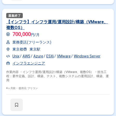
【インフラ】インフラ運用/運用設計/構築（VMware、
複数OS）
700,000
円/月
業務委託(フリーランス)
東京都
東京駅
Unix
AWS
Azure
ESXi
VMware
Windows Server
インフラエンジニア
作業内容 ・インフラ運用/運用設計/構築（VMware、複数OS） ・担当工
程：要件定義、設計、構築、テスト、複数システムの運用設計、構築、運
用
4ヶ月前・
提供元: フリコン