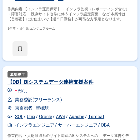
作業内容 【インフラ運用保守】 ・インフラ監視（レポーティング含む）
・障害対応 ・既存サイト改修に伴うインフラ設定変更 など 本案件は
【首都圏】にお住まいで【週５日勤務】が可能な方限定となります。
2年前・
提供元: エンジニアルーム
【DB】BIシステムデータ連携支援案件
掛け合わせ条件で絞り込む
-
円/月
職種で絞り込む
業務委託(フリーランス)
Unix × サーバーエンジニア
東京都
新橋駅
特徴で絞り込む
SQL
Unix
Oracle
AWS
Apache
Tomcat
インフラエンジニア
サーバーエンジニア
DBA
Unix × 副業
Unix × 在宅・リモート
作業内容 ・人財派遣系のサイト周辺のBIシステムへの データ連携やデ