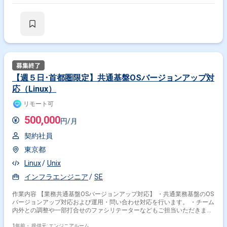
【週５日･首都圏限定】共通基盤OSバージョンアップ対
応（Linux）
リモート可
500,000
円/月
契約社員
東京都
Linux
Unix
インフラエンジニア
SE
作業内容 【業務共通基盤OSバージョンアップ対応】 ・共通業務基盤のOS
バージョンアップ対応および運用・問い合わせ対応を行います。 ・チーム
内外との調整や一部打合せのファシリテーターなどもご担当いただきま
す。 本案件は【首都圏】にお住まいで【週５日勤務】が可能な方限定とな
ります。
1年前・
提供元: エンジニアルーム