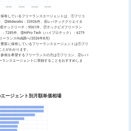
求人を保有しているフリーランスエージェントは、①フリコ
、③Midworks：33926件、④レバテッククリエイタ
件、⑥テックリーチ：9561件、⑦テックビズフリーラン
7285件、⑨HiPro Tech（ハイプロテック）：6279
リーランスHub調べ/2026年8月)
求人を豊富に保有しているフリーランスエージェントは①フリ
ることがわかります。
求人に参画を希望するフリーランスの方は①フリコン、②レバ
フリーランスエージェントに登録することをおすすめしま
ニアのエージェント別月額単価相場