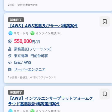
2年前・
提供元: Midworks
その他の条件で検索する
その他開発言語・スキルから探す
【AWS】AWS基盤及びサーバ構築案件
Linux
Java
SQL
Oracle
リモート可
オンライン商談OK
その他の職種から探す
550,000
円/月
インフラエンジニア
サーバー
業務委託(フリーランス)
東京都
門前仲町駅
Unix
AWS
サーバーエンジニア
2ヶ月前・
提供元: レバテックフリーランス
【AWS】インフルエンサープラットフォームク
ラウド基盤設計構築運用案件
リモート可
オンライン商談OK