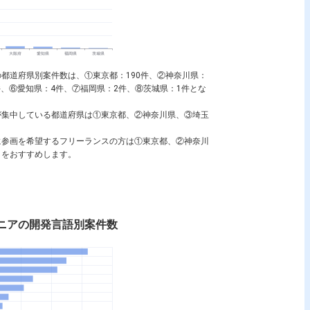
人の都道府県別案件数は、①東京都：190件、②神奈川県：
件、⑥愛知県：4件、⑦福岡県：2件、⑧茨城県：1件とな
求人が集中している都道府県は①東京都、②神奈川県、③埼玉
スマホアプリエンジニア
求人に参画を希望するフリーランスの方は①東京都、②神奈川
とをおすすめします。
ンジニアの開発言語別案件数