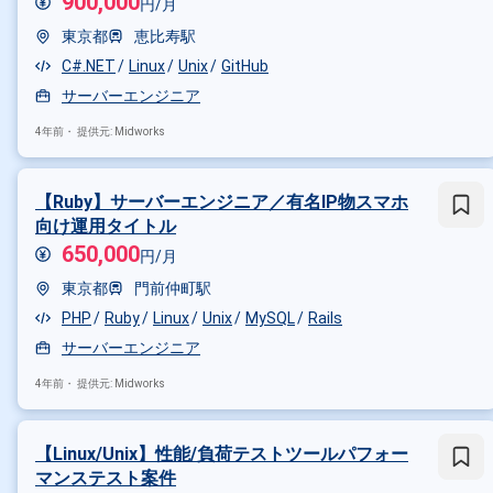
900,000
円/月
東京都
恵比寿駅
C#.NET
Linux
Unix
GitHub
サーバーエンジニア
4年前・
提供元: Midworks
【Ruby】サーバーエンジニア／有名IP物スマホ
向け運用タイトル
650,000
円/月
東京都
門前仲町駅
PHP
Ruby
Linux
Unix
MySQL
Rails
サーバーエンジニア
4年前・
提供元: Midworks
【Linux/Unix】性能/負荷テストツールパフォー
マンステスト案件