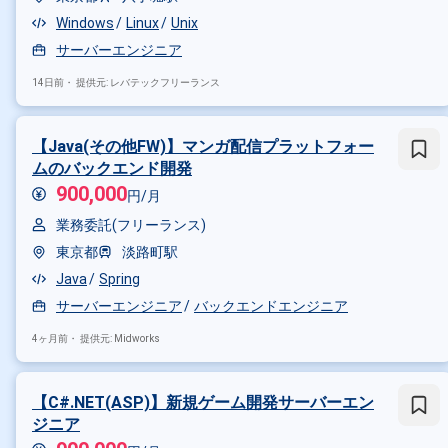
Windows
Linux
Unix
サーバーエンジニア
14日前・
提供元: レバテックフリーランス
【Java(その他FW)】マンガ配信プラットフォー
ムのバックエンド開発
900,000
円/月
業務委託(フリーランス)
東京都
淡路町駅
Java
Spring
サーバーエンジニア
バックエンドエンジニア
4ヶ月前・
提供元: Midworks
【C#.NET(ASP)】新規ゲーム開発サーバーエン
ジニア