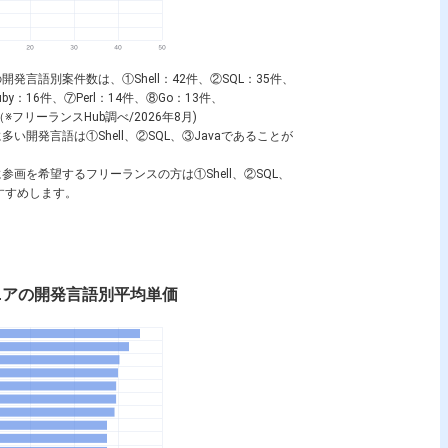
開発言語別案件数は、①Shell：42件、②SQL：35件、
uby：16件、⑦Perl：14件、⑧Go：13件、
（※フリーランスHub調べ/2026年8月)
多い開発言語は①Shell、②SQL、③Javaであることが
に参画を希望するフリーランスの方は①Shell、②SQL、
すすめします。
ンジニアの開発言語別平均単価