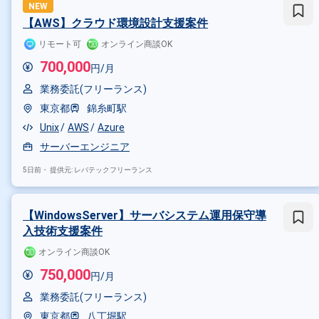
NEW
【AWS】クラウド環境設計支援案件
リモート可
オンライン商談OK
700,000
円/月
業務委託(フリーランス)
東京都
錦糸町駅
Unix
AWS
Azure
サーバーエンジニア
5日前・
提供元: レバテックフリーランス
【WindowsServer】サーバシステム運用保守導
入技術支援案件
オンライン商談OK
750,000
円/月
業務委託(フリーランス)
東京都
八丁堀駅