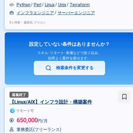
Python
Perl
Linux
Unix
Terraform
インフラエンジニア
サーバーエンジニア
3ヶ月前・
提供元: フリコン
設定していない条件はありませんか？
スキル･リモート･単価などで絞り込み、
効率よく案件を探せます。
検索条件を変更する
【Linux/AIX】インフラ設計・構築案件
リモート可
650,000
円/月
業務委託(フリーランス)