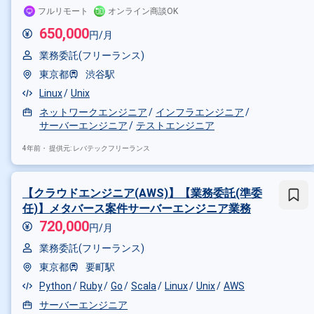
フルリモート
オンライン商談OK
650,000
円/月
業務委託(フリーランス)
東京都
渋谷駅
Linux
Unix
ネットワークエンジニア
インフラエンジニア
サーバーエンジニア
テストエンジニア
4年前・
提供元: レバテックフリーランス
【クラウドエンジニア(AWS)】【業務委託(準委
掛け合わせ条件で絞り込む
任)】メタバース案件サーバーエンジニア業務
720,000
円/月
職種で絞り込む
業務委託(フリーランス)
Unix × インフラエンジニア
東京都
要町駅
特徴で絞り込む
Python
Ruby
Go
Scala
Linux
Unix
AWS
Unix × 副業
Unix × 在宅・リモ
サーバーエンジニア