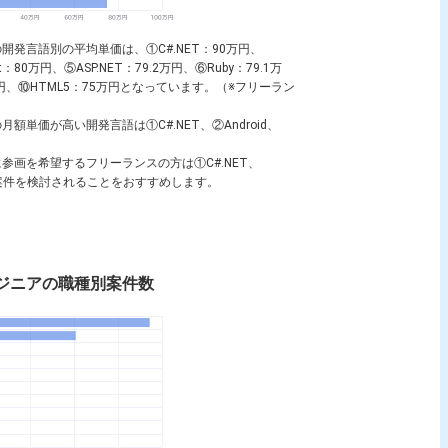
の開発言語別の平均単価は、①C#.NET：90万円、
pt：80万円、⑤ASP.NET：79.2万円、⑥Ruby：79.1万
5万円、⑩HTML5：75万円となっています。（※フリーラン
月額単価が高い開発言語は①C#.NET、②Android、
に参画を希望するフリーランスの方は①C#.NET、
いた案件を検討されることをおすすめします。
エンジニアの職種別案件数