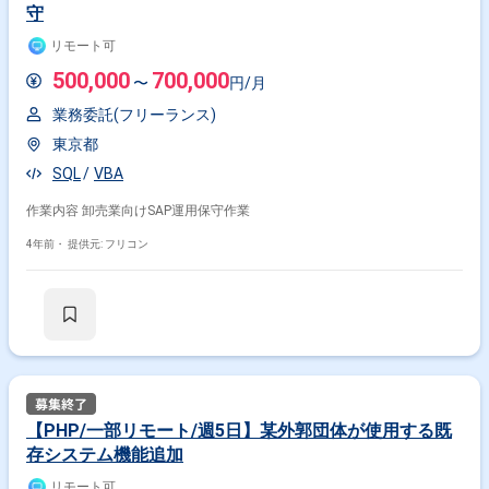
守
リモート可
500,000
700,000
〜
円/月
業務委託(フリーランス)
東京都
SQL
VBA
作業内容 卸売業向けSAP運用保守作業
4年前・
提供元: フリコン
【PHP/一部リモート/週5日】某外郭団体が使用する既
存システム機能追加
リモート可