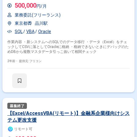
500,000
円/月
業務委託(フリーランス)
東京都
品川駅
SQL
VBA
Oracle
作業内容 ・新システムへのSQLでのデータ移行 ・データ（Excel）をチェ
ックしてCSVに落としてOracleに格納 ・格納できないときにデバッグのた
めDBから複数マスタデータ引っこ抜いて相関チェック
2年前・
提供元: フリコン
【Excel/AccessVBA(リモート)】金融系企業様向けシス
テム更改支援
リモート可