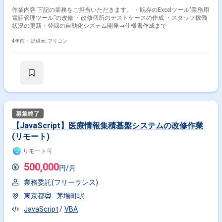
作業内容 下記の業務をご担当いただきます。 ・既存のExcelツール"業務用
電話管理ツール”の改修 ・改修個所のテストケースの作成 ・スタッフ稼働
状況の更新・登録の自動化システム開発→仕様書作成まで
4年前・
提供元: フリコン
【JavaScript】医療情報集積基盤システムの改修作業
(リモート)
リモート可
500,000
円/月
業務委託(フリーランス)
東京都
茅場町駅
JavaScript
VBA