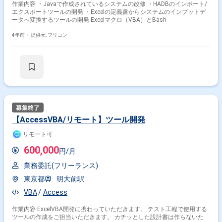
作業内容 ・Javaで作成されているシステムの改修 ・HADBのインポート/
エクスポートツールの開発 ・Excelの定義書からシステムのインプットデ
ータへ変換するツールの開発 Excelマクロ（VBA）とBash
4年前・
提供元: フリコン
【AccessVBA/リモート】ツール開発
リモート可
600,000
円/月
業務委託(フリーランス)
東京都
明大前駅
VBA
Access
作業内容 ExcelVBA開発に携わっていただきます。 テスト工程で使用する
ツールの作成をご担当いただきます。 カチッとした設計書は作らないた