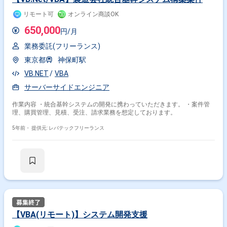
リモート可
オンライン商談OK
その他の条件で検索する
650,000
円/月
その他開発言語・スキルから探す
業務委託(フリーランス)
Access
SQL
Java
Oracle
RPA
VB.NET
東京都
神保町駅
SQL Server
Python
Windows
JavaScript
VB.NET
VBA
その他の職種から探す
サーバーサイドエンジニア
サーバーサイドエンジニア
PMO
社内SE
PM
作業内容 ・統合基幹システムの開発に携わっていただきます。 ・案件管
理、購買管理、見積、受注、請求業務を想定しております。
インフラエンジニア
5年前・
提供元: レバテックフリーランス
【VBA(リモート)】システム開発支援