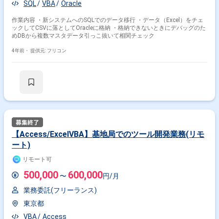
SQL
VBA
Oracle
作業内容 ・新システムへのSQLでのデータ移行 ・データ（Excel）をチェ
ックしてCSVに落としてOracleに格納 ・格納できないときにデバッグのた
めDBから複数マスタデータ引っこ抜いて相関チェック
4年前・
提供元: フリコン
【Access/ExcelVBA】基地局でのツール開発業務(リモ
ート)
リモート可
500,000
600,000
〜
円/月
業務委託(フリーランス)
東京都
VBA
Access