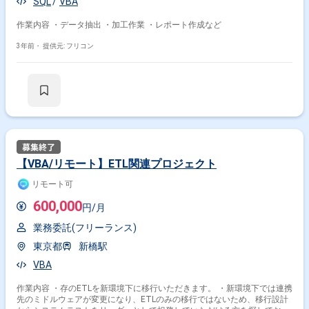
SQL
VBA
作業内容 ・データ抽出 ・加工作業 ・レポート作成など
3年前・
提供元: フリコン
【VBA/リモート】ETL関連プロジェクト
リモート可
600,000
円/月
業務委託(フリーランス)
東京都
新橋駅
VBA
作業内容 ・存のETLを新環境下に移行いただきます。 ・新環境下では連携
先のミドルウェアが変更になり、ETLのみの移行ではないため、移行設計