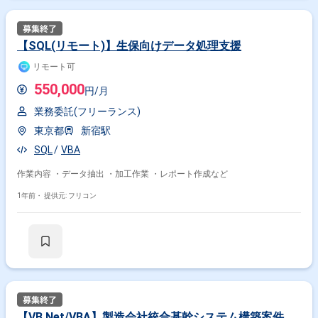
【SQL(リモート)】生保向けデータ処理支援
リモート可
550,000
円/月
業務委託(フリーランス)
東京都
新宿駅
SQL
VBA
作業内容 ・データ抽出 ・加工作業 ・レポート作成など
掛け合わせ条件で絞り込む
1年前・
提供元: フリコン
職種で絞り込む
VBA × 社内SE
特徴で絞り込む
VBA × 副業
【VB.Net/VBA】製造会社統合基幹システム構築案件