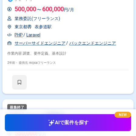
500,000
600,000
〜
円/月
業務委託(フリーランス)
東京都
表参道駅
PHP
Laravel
サーバーサイドエンジニア
バックエンドエンジニア
作業内容 調査、要件定義、基本設計
2年前・
提供元: mijicaフリーランス
【VBA】ITツール構築案件
NEW
AIで案件を探す
リモート可
550,000
円/月