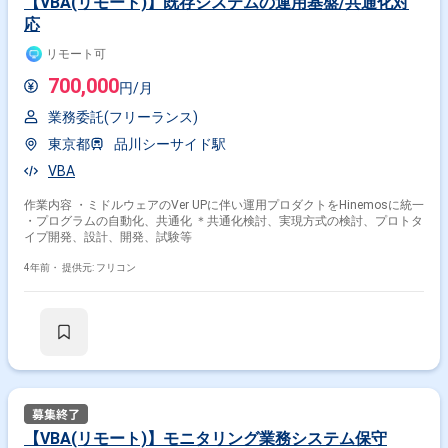
【VBA(リモート)】既存システムの運用基盤/共通化対
応
リモート可
700,000
円/月
業務委託(フリーランス)
東京都
品川シーサイド駅
VBA
作業内容 ・ミドルウェアのVer UPに伴い運用プロダクトをHinemosに統一
・プログラムの自動化、共通化 ＊共通化検討、実現方式の検討、プロトタ
イプ開発、設計、開発、試験等
4年前・
提供元: フリコン
【VBA(リモート)】モニタリング業務システム保守