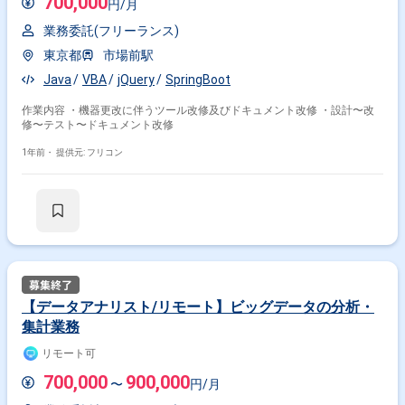
700,000
円/月
業務委託(フリーランス)
東京都
市場前駅
Java
VBA
jQuery
SpringBoot
作業内容 ・機器更改に伴うツール改修及びドキュメント改修 ・設計〜改
修〜テスト〜ドキュメント改修
1年前・
提供元: フリコン
【データアナリスト/リモート】ビッグデータの分析・
集計業務
リモート可
700,000
900,000
〜
円/月