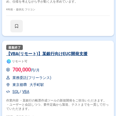
め、仕様を考えながら手が動く人を求めています。
4年前・
提供元: フリコン
【VBA(リモート)】某銀行向けEUC開発支援
リモート可
700,000
円/月
業務委託(フリーランス)
東京都
大手町駅
SQL
VBA
作業内容 ・某銀行の帳票作成ツールの新規開発をご担当いただきます。
・ユーザーと会話しつつ、要件定義から製造、テストまでを一貫して行っ
ていただきます。