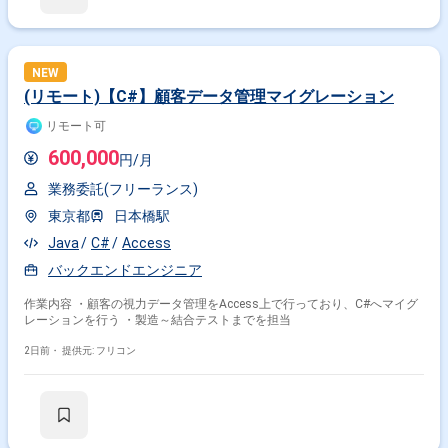
C# × 副業
NEW
その他の条件で検索する
(リモート)【C#】顧客データ管理マイグレーション
リモート可
その他開発言語・スキルから探す
600,000
円/月
C#.NET
ASP.NET
Java
SQL
JavaScript
業務委託(フリーランス)
SQL Server
Windows
C++
Unity
C
東京都
日本橋駅
その他の職種から探す
Java
C#
Access
サーバーサイドエンジニア
バックエンドエンジニア
バックエンドエンジニア
スマホアプリエンジニア
フロントエンドエンジニア
作業内容 ・顧客の視力データ管理をAccess上で行っており、C#へマイグ
PM
レーションを行う ・製造～結合テストまでを担当
2日前・
提供元: フリコン