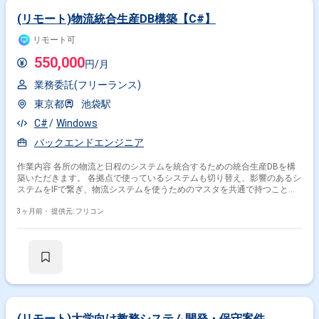
(リモート)物流統合生産DB構築【C#】
リモート可
550,000
円/月
業務委託(フリーランス)
東京都
池袋駅
C#
Windows
バックエンドエンジニア
作業内容 各所の物流と日程のシステムを統合するための統合生産DBを構
築いただきます。 各拠点で使っているシステムも切り替え、影響のあるシ
ステムをIFで繋ぎ、物流システムを使うためのマスタを共通で持つことを
想定しております。
3ヶ月前・
提供元: フリコン
(リモート)大学向け教務システム開発・保守案件