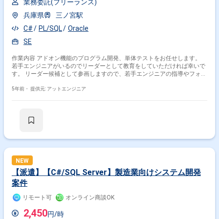
業務委託(フリーランス)
兵庫県
三ノ宮駅
C#
PL/SQL
Oracle
SE
作業内容 アドオン機能のプログラム開発、単体テストをお任せします。
若手エンジニアがいるのでリーダーとして教育をしていただければ幸いで
す。 リーダー候補として参画しますので、若手エンジニアの指導やフォロ
ーが発生する可能性があります。 開発工程 実装, 単体テスト, 結合テスト,
システムテスト, 運用・保守, 構築
5年前・
提供元: アットエンジニア
NEW
【派遣】【C#/SQL Server】製造業向けシステム開発
案件
リモート可
オンライン商談OK
2,450
円/時