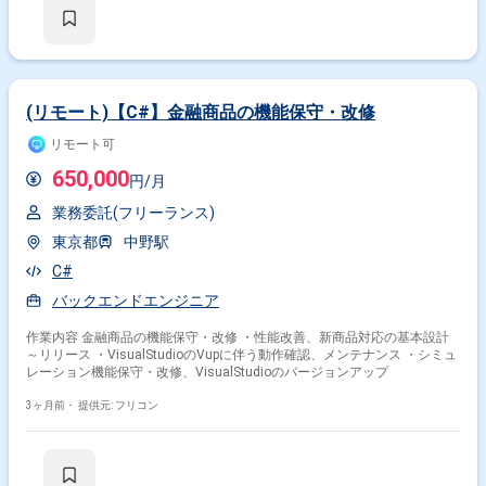
(リモート)【C#】金融商品の機能保守・改修
リモート可
650,000
円/月
掛け合わせ条件で絞り込む
業務委託(フリーランス)
東京都
中野駅
職種で絞り込む
C#
C# × サーバーサイドエンジニア
バックエンドエンジニア
C# × アプリケーションエンジニア
作業内容 金融商品の機能保守・改修 ・性能改善、新商品対応の基本設計
業界で絞り込む
～リリース ・VisualStudioのVupに伴う動作確認、メンテナンス ・シミュ
レーション機能保守・改修、VisualStudioのバージョンアップ
C# × サービス
C# × ソーシャルゲーム
C# × メーカー
3ヶ月前・
提供元: フリコン
C# × 物流
C# × 証券
C# × 小売
C# × 金融系
C# × 官公庁
特徴で絞り込む