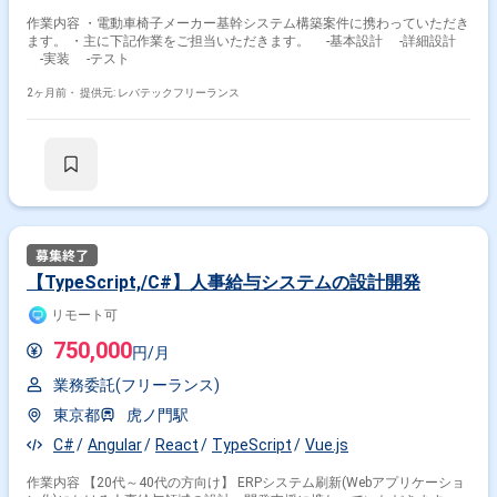
作業内容 ・電動車椅子メーカー基幹システム構築案件に携わっていただき
ます。 ・主に下記作業をご担当いただきます。 -基本設計 -詳細設計
-実装 -テスト
2ヶ月前・
提供元: レバテックフリーランス
【TypeScript,/C#】人事給与システムの設計開発
リモート可
750,000
円/月
業務委託(フリーランス)
東京都
虎ノ門駅
C#
Angular
React
TypeScript
Vue.js
作業内容 【20代～40代の方向け】 ERPシステム刷新(Webアプリケーショ