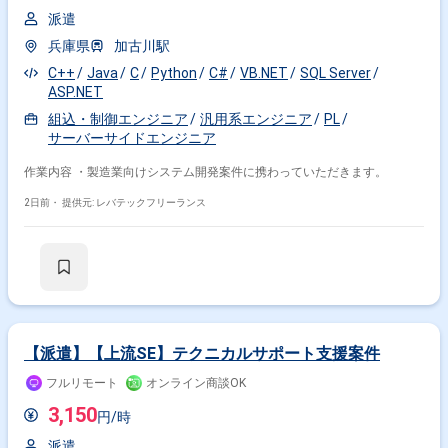
派遣
兵庫県
加古川駅
C++
Java
C
Python
C#
VB.NET
SQL Server
ASP.NET
組込・制御エンジニア
汎用系エンジニア
PL
サーバーサイドエンジニア
作業内容 ・製造業向けシステム開発案件に携わっていただきます。
2日前・
提供元: レバテックフリーランス
【派遣】【上流SE】テクニカルサポート支援案件
フルリモート
オンライン商談OK
3,150
円/時
派遣