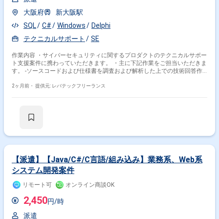
大阪府
新大阪駅
SQL
C#
Windows
Delphi
テクニカルサポート
SE
作業内容 ・サイバーセキュリティに関するプロダクトのテクニカルサポー
ト支援案件に携わっていただきます。 ・主に下記作業をご担当いただきま
す。 -ソースコードおよび仕様書を調査および解析した上での技術回答作
成 -Windowsイベントログ、パフォーマンスモニター、SQLプロファイラ
ー等を用いた不具合調査および原因分析 -問い合わせ対応等の複数タスク
2ヶ月前・
提供元: レバテックフリーランス
の並行管理および短期間での回答および進捗報告
【派遣】【Java/C#/C言語/組み込み】業務系、Web系
システム開発案件
リモート可
オンライン商談OK
2,450
円/時
派遣