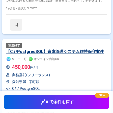
ン化)における人事給与領域の設計・開発支援に携わっていただきます。
3ヶ月前・
提供元: ELEVATE
【C#/PostgresSQL】倉庫管理システム維持保守案件
リモート可
オンライン商談OK
450,000
円/月
業務委託(フリーランス)
愛知県
栄町駅
C#
PostgreSQL
NEW
作業内容 ・倉庫管理システム維持保守案件に携わっていただきます。 ・
AIで案件を探す
主に下記作業をご担当いただきます。 - 倉庫管理システムの機能について
の追加、修正対応
1ヶ月前・
提供元: レバテックフリーランス