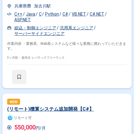
兵庫県
加古川駅
C++
Java
C
Python
C#
VB.NET
C#.NET
ASP.NET
組込・制御エンジニア
汎用系エンジニア
サーバーサイドエンジニア
作業内容 ・業務系、Web系システムなど様々な業務に携わっていただきま
す。
3ヶ月前・
提供元: レバテックフリーランス
NEW
(リモート)積算システム追加開発【C#】
リモート可
550,000
円/月