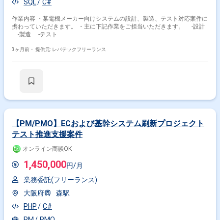
SQL
C#
作業内容 ・某電機メーカー向けシステムの設計、製造、テスト対応案件に
携わっていただきます。 ・主に下記作業をご担当いただきます。 -設計
-製造 -テスト
3ヶ月前・
提供元: レバテックフリーランス
【PM/PMO】ECおよび基幹システム刷新プロジェクト
テスト推進支援案件
オンライン商談OK
1,450,000
円/月
業務委託(フリーランス)
大阪府
森駅
PHP
C#
PM
PMO