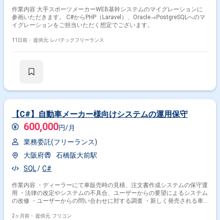
作業内容 大手スポーツメーカーWEB基幹システムのマイグレーションに
参画いただきます。 C#からPHP（Laravel）、Oracle→PostgreSQLへのマ
イグレーションをご担当いただく想定でございます。
11日前・
提供元: レバテックフリーランス
【C#】自動車メーカー様向けシステムの運用保守
600,000
円/月
業務委託(フリーランス)
大阪府
石橋阪大前駅
SQL
C#
作業内容 ・ディーラーにて車販売時の見積、注文書作成システムの保守運
用 ・法律の改定やシステムの不具合、ユーザーからの要望によるシステム
の改修 ・ユーザーからの問い合わせに対する調査 ・新しく発売される車
とそれに付随する備品のマスター作成
2ヶ月前・
提供元: フリコン