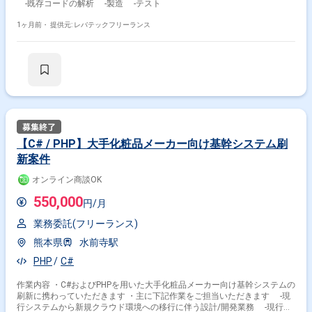
‐既存コードの解析 ‐製造 ‐テスト
C# × 副業
C# × 在宅・リモート
1ヶ月前・
提供元: レバテックフリーランス
その他の条件で検索する
その他開発言語・スキルから探す
C#.NET
ASP.NET
Java
SQL
JavaScript
SQL Server
Windows
C++
Unity
C
【C# / PHP】大手化粧品メーカー向け基幹システム刷
その他の職種から探す
新案件
サーバーサイドエンジニア
バックエンドエンジニア
オンライン商談OK
スマホアプリエンジニア
フロントエンドエンジニア
550,000
円/月
PM
業務委託(フリーランス)
熊本県
水前寺駅
PHP
C#
作業内容 ・C#およびPHPを用いた大手化粧品メーカー向け基幹システムの
刷新に携わっていただきます ・主に下記作業をご担当いただきます -現
行システムから新規クラウド環境への移行に伴う設計/開発業務 -現行の