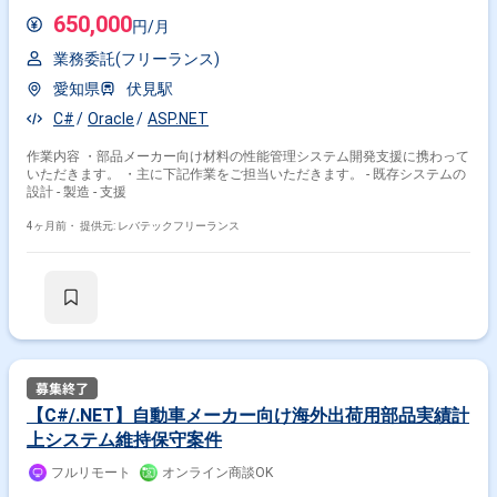
650,000
円/月
業務委託(フリーランス)
愛知県
伏見駅
C#
Oracle
ASP.NET
作業内容 ・部品メーカー向け材料の性能管理システム開発支援に携わって
いただきます。 ・主に下記作業をご担当いただきます。 - 既存システムの
設計 - 製造 - 支援
4ヶ月前・
提供元: レバテックフリーランス
【C#/.NET】自動車メーカー向け海外出荷用部品実績計
上システム維持保守案件
フルリモート
オンライン商談OK