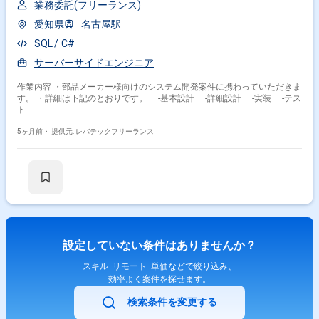
業務委託(フリーランス)
愛知県
名古屋駅
SQL
C#
サーバーサイドエンジニア
作業内容 ・部品メーカー様向けのシステム開発案件に携わっていただきま
す。 ・詳細は下記のとおりです。 ‐基本設計 ‐詳細設計 ‐実装 ‐テス
ト
5ヶ月前・
提供元: レバテックフリーランス
設定していない条件はありませんか？
スキル･リモート･単価などで絞り込み、
効率よく案件を探せます。
検索条件を変更する