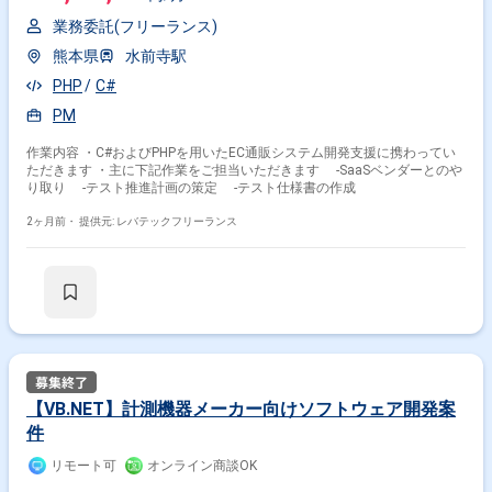
業務委託(フリーランス)
熊本県
水前寺駅
PHP
C#
PM
作業内容 ・C#およびPHPを用いたEC通販システム開発支援に携わってい
ただきます ・主に下記作業をご担当いただきます -SaaSベンダーとのや
り取り -テスト推進計画の策定 -テスト仕様書の作成
2ヶ月前・
提供元: レバテックフリーランス
【VB.NET】計測機器メーカー向けソフトウェア開発案
件
リモート可
オンライン商談OK