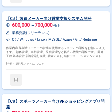
り
【C#】製造メーカー向け営業支援システム開発
600,000
700,000
〜
円/月
業務委託(フリーランス)
C#
Windows
Linux
MySQL
Azure
Git
Redmine
作業内容 某製造メーカーの営業が使用するシステムの開発をお願いいたし
ます。 顧客管理、進捗管理、見積管理など幅広い機能の開発です。 開発
工程 基本設計, 詳細設計, 実装, 単体テスト, 結合テスト, システムテスト
5年前・
提供元: アットエンジニア
【C#】スポーツメーカー向けVRショッピングアプリ開
発