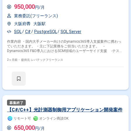
950,000
円/月
業務委託(フリーランス)
大阪府
大阪駅
SQL
C#
PostgreSQL
SQL Server
作業内容 ・国内大手メーカー向けのDynamics365導入支援案件に携わっ
ていただきます。 ・主に下記業務をご担当いただきます。 -
Dynamics365 F&O導入におけるSCM領域のユーザーサイド支援 -テスト
計画の策定 -テスト仕様の作成 -顧客からの追加要件対応 -D365外部
機能との連携対応支援
2ヶ月前・
提供元: レバテックフリーランス
【C#/C++】光計測器制御用アプリケーション開発案件
リモート可
オンライン商談OK
650,000
円/月