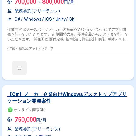
700,000
800,000
〜
円/月
業務委託(フリーランス)
C#
Windows
iOS
Unity
Git
作業内容 某大手スポーツメーカーの商品をVRショッピングにてアプリ開
発を行っていただきます。 新規開発の為、要件定義からテストまで行って
いただきます。 開発工程 要件定義, 基本設計, 詳細設計, 実装, 単体テスト,
結合テスト, システムテスト
4年前・
提供元: アットエンジニア
【C#】メーカー企業向けWindowsデスクトップアプリ
ケーション開発案件
オンライン商談OK
750,000
円/月
業務委託(フリーランス)