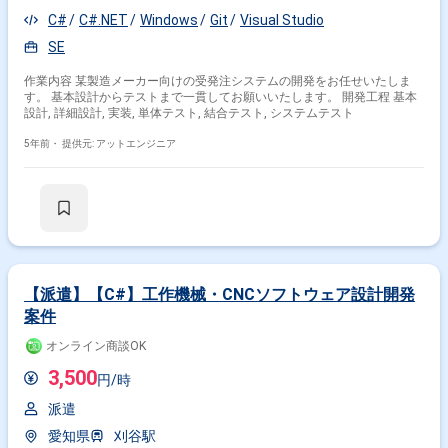
C#
C#.NET
Windows
Git
Visual Studio
SE
作業内容 某製造メーカー向けの受発注システムの開発をお任せいたしま
す。 基本設計からテストまで一貫してお願いいたします。 開発工程 基本
設計, 詳細設計, 実装, 単体テスト, 結合テスト, システムテスト
5年前・
提供元: アットエンジニア
【派遣】【C#】工作機械・CNCソフトウェア設計開発
案件
オンライン商談OK
3,500
円/時
派遣
愛知県
刈谷駅