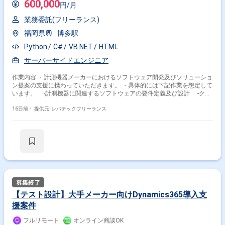
600,000
円/月
業務委託(フリーランス)
福岡県
博多駅
Python
C#
VB.NET
HTML
サーバーサイドエンジニア
作業内容 ・計測機器メーカーにおけるソフトウェア開発及びソリューショ
ン提案の支援に携わっていただきます。 ・具体的には下記作業を想定して
います。 -計測機器に関連するソフトウェアの要件定義及び設計 -クラ
イアントとの打ち合わせを通じた仕様策定 -開発案件ごとの技術選定及
び実装
16日前・
提供元: レバテックフリーランス
【テスト設計】大手メーカー向けDynamics365導入支
援案件
フルリモート
オンライン商談OK