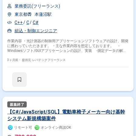
業務委託(フリーランス)
東京都
本蓮沼駅
C++
C
C#
組込・制御エンジニア
作業内容 ・光計測器の制御用アプリケーションソフトウェアの設計、開発
に携わっていただきます。 ・主な作業内容を想定しております。 -
Windowsソフト/GUIアプリケーションの設計、実装 -測定データの解
析、処理ロジックの設計 -組込みソフトウェアの開発 -画像処理技術を
活用した測定支援機能の開発 -製品出荷前や生産工程に使用する検査装
3ヶ月前・
提供元: レバテックフリーランス
置、制御ソフト開発
【C#/JavaScript/SQL】電動車椅子メーカー向け基幹
システム新規構築案件
リモート可
オンライン商談OK