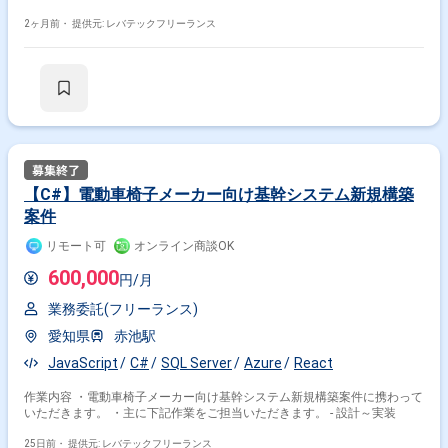
ソースコードを解析し、仕様を紐解きながらの新システムへのリプレイス
2ヶ月前・
提供元: レバテックフリーランス
【C#】電動車椅子メーカー向け基幹システム新規構築
案件
リモート可
オンライン商談OK
600,000
円/月
業務委託(フリーランス)
愛知県
赤池駅
JavaScript
C#
SQL Server
Azure
React
作業内容 ・電動車椅子メーカー向け基幹システム新規構築案件に携わって
いただきます。 ・主に下記作業をご担当いただきます。 - 設計～実装
25日前・
提供元: レバテックフリーランス