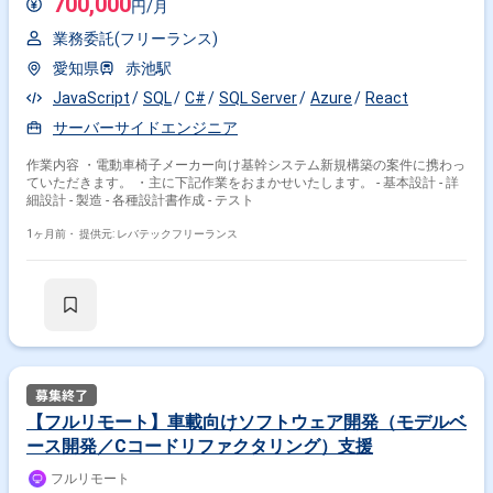
700,000
円/月
業務委託(フリーランス)
愛知県
赤池駅
JavaScript
SQL
C#
SQL Server
Azure
React
サーバーサイドエンジニア
作業内容 ・電動車椅子メーカー向け基幹システム新規構築の案件に携わっ
ていただきます。 ・主に下記作業をおまかせいたします。 - 基本設計 - 詳
細設計 - 製造 - 各種設計書作成 - テスト
1ヶ月前・
提供元: レバテックフリーランス
【フルリモート】車載向けソフトウェア開発（モデルベ
ース開発／Cコードリファクタリング）支援
フルリモート