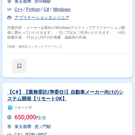
東京都
赤羽橋駅
C++
Python
C#
Windows
アプリケーションエンジニア
作業内容 ・メーカー企業向けWindowsデスクトップアプリケーション開
発に携わっていただきます。 ・主に下記をご担当いただきます。 -UI仕
様書作成 -ITおよびSTの計画書、成績表の作成
3年前・
提供元: レバテックフリーランス
【C#】【業務委託(準委任)】自動車メーカー向けのシ
ステム開発【リモートOK】
リモート可
650,000
円/月
東京都
虎ノ門駅
C#
JSON
MVC