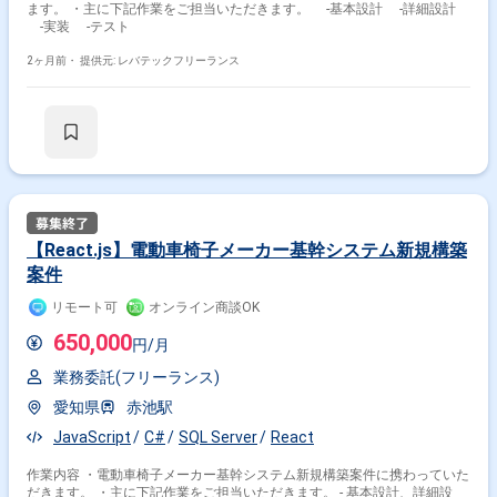
ます。 ・主に下記作業をご担当いただきます。 -基本設計 -詳細設計
-実装 -テスト
2ヶ月前・
提供元: レバテックフリーランス
【React.js】電動車椅子メーカー基幹システム新規構築
案件
リモート可
オンライン商談OK
650,000
円/月
業務委託(フリーランス)
愛知県
赤池駅
JavaScript
C#
SQL Server
React
作業内容 ・電動車椅子メーカー基幹システム新規構築案件に携わっていた
だきます。 ・主に下記作業をご担当いただきます。 - 基本設計、詳細設