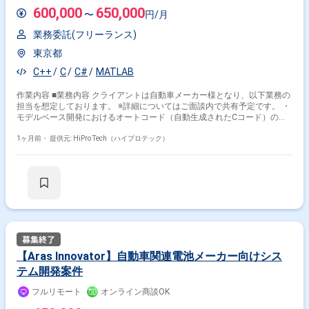
600,000
650,000
〜
円/月
業務委託(フリーランス)
東京都
C++
C
C#
MATLAB
作業内容 ■業務内容 クライアントは自動車メーカー様となり、以下業務の
担当を想定しております。 ※詳細についてはご面談内で共有予定です。 ・
モデルベース開発におけるオートコード（自動生成されたCコード）の解
析およびリファクタリング対応 ・既存Cコードの品質改善（可読性／保守
性向上） ・車載ソフトウェア開発プロセスに則った設計・実装支援 ・状
1ヶ月前・
提供元: HiPro Tech（ハイプロテック）
況に応じて開発チームとの技術ディスカッション／改善提案 同社担当案件
にてリソース及びノウハウが足りないため
【Aras Innovator】自動車関連電池メーカー向けシス
テム開発案件
フルリモート
オンライン商談OK