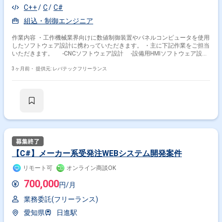
C++
C
C#
組込・制御エンジニア
作業内容 ・工作機械業界向けに数値制御装置やパネルコンピュータを使用
したソフトウェア設計に携わっていただきます。 ・主に下記作業をご担当
いただきます。 -CNCソフトウェア設計 -設備用HMIソフトウェア設計
-加工システム用管理ソフトウェア設計 -設計図面の保守および管理
3ヶ月前・
提供元: レバテックフリーランス
【C#】メーカー系受発注WEBシステム開発案件
リモート可
オンライン商談OK
700,000
円/月
業務委託(フリーランス)
愛知県
日進駅