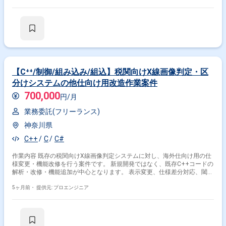
【C⁺⁺/制御/組み込み/組込】税関向けX線画像判定・区
分けシステムの他仕向け用改造作業案件
700,000
円/月
業務委託(フリーランス)
神奈川県
C++
C
C#
作業内容 既存の税関向けX線画像判定システムに対し、海外仕向け用の仕
様変更・機能改修を行う案件です。 新規開発ではなく、既存C++コードの
解析・改修・機能追加が中心となります。 表示変更、仕様差分対応、閾値
調整、機能追加などが想定されます。 メーカー工場内での常駐開発となり
ます。 チーム構成： 数名規模（既存開発チーム内での増員枠） 言語：
5ヶ月前・
提供元: プロエンジニア
C++（メイン）、C（尚可）、C#（尚可） FW：MFC等の可能性あり（詳
細確認中） データベース：なし、もしくは軽量DB インフラ：Windows環
境（想定） バージョン管理：Git／SVN等（想定） コミュニケーション：
対面中心 開発体制：既存システム改修型 その他：装置制御／画像処理寄