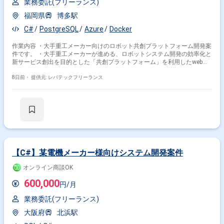
業務委託(フリーランス)
福岡県
博多駅
C#
PostgreSQL
Azure
Docker
作業内容 ・大手重工メーカー向けのロボット共創プラットフォーム開発案
件です。 ・大手重工メーカーが進める、ロボットシステム開発の効率化と
新サービス創出を目的とした「共創プラットフォーム」を利用したwebア
プリケーション開発を担当いただきます。
8日前・
提供元: レバテックフリーランス
【C#】某電機メーカー様向けシステム開発案件
オンライン商談OK
600,000
円/月
業務委託(フリーランス)
大阪府
北浜駅