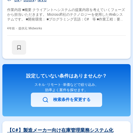
作業内容 ■概要 クライアントへシステムの提案内容を考えていくフェーズ
から担当いただきます。 Microsoft社のテクノロジーを使用したWebシス
テムです。 ■開発環境： ■プログラミング言語：C# 等 ■作業工程：要件
定義～機能設計～製造～各テストを担当していただきます。
4年前・
提供元: Midworks
設定していない条件はありませんか？
スキル･リモート･単価などで絞り込み、
効率よく案件を探せます。
検索条件を変更する
【C#】製造メーカー向け在庫管理業務システム化