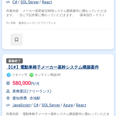
C#
SQL Server
React
作業内容 ・メーカー系受発注WEBシステム開発案件に携わっていただき
ます。 ・主に下記作業に携わっていただきます。 ‐基本設計～テスト
2ヶ月前・
提供元: レバテックフリーランス
【C#】電動車椅子メーカー基幹システム構築案件
リモート可
オンライン商談OK
580,000
円/月
業務委託(フリーランス)
愛知県
赤池駅
JavaScript
C#
SQL Server
Azure
React
作業内容 ・電動車椅子メーカー基幹システム構築案件に携わっていただき