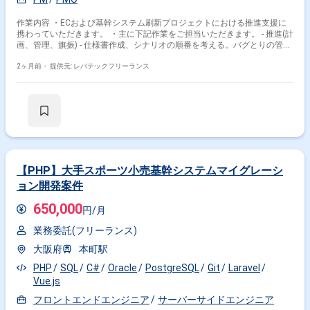
作業内容 ・ECおよび基幹システム刷新プロジェクトにおける推進支援に
携わっていただきます。 ・主に下記作業をご担当いただきます。 - 推進(計
画、管理、旗振) - 仕様書作成、シナリオの順番を考える。バグとりの管理
など - 要件定義書等のドキュメント読み込み - 関係者からのヒアリングに
よる業務、システム仕様の理解
2ヶ月前・
提供元: レバテックフリーランス
【PHP】大手スポーツ小売基幹システムマイグレーシ
ョン開発案件
650,000
円/月
業務委託(フリーランス)
大阪府
本町駅
PHP
SQL
C#
Oracle
PostgreSQL
Git
Laravel
Vue.js
フロントエンドエンジニア
サーバーサイドエンジニア