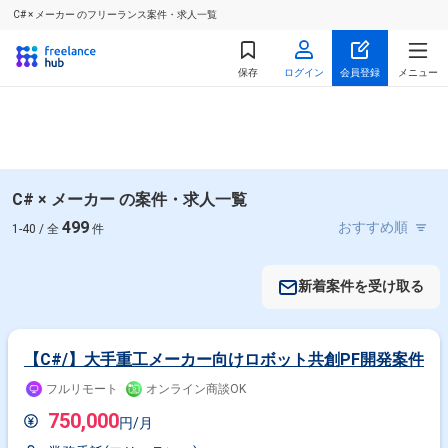
C# × メーカー のフリーランス案件・求人一覧
保存
ログイン
会員登録
メニュー
C# × メーカー の案件・求人一覧
499
1-40 / 全
件
新着案件を受け取る
【C#/】大手重工メーカー向けロボット共創PF開発案件
フルリモート
オンライン商談OK
750,000
円/月