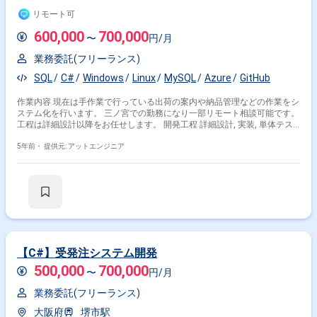
リモート可
600,000
700,000
〜
円/月
業務委託(フリーランス)
SQL
C#
Windows
Linux
MySQL
Azure
GitHub
作業内容 現在は手作業で行っている出荷の案内や納品管理などの作業をシ
ステム化を行います。 三ノ宮での勤務になり一部リモート相談可能です。
工程は詳細設計以降をお任せします。 開発工程 詳細設計, 実装, 単体テス
ト, 結合テスト, システムテスト, 運用・保守
5年前・
提供元: アットエンジニア
【C#】受発注システム開発
500,000
700,000
〜
円/月
業務委託(フリーランス)
大阪府
堺市駅