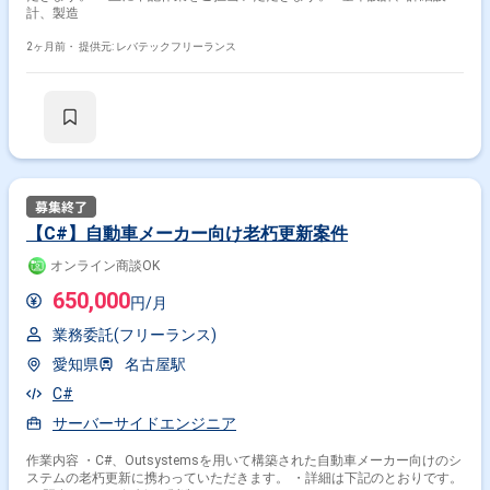
計、製造
2ヶ月前・
提供元: レバテックフリーランス
掛け合わせ条件で絞り込む
【C#】自動車メーカー向け老朽更新案件
職種で絞り込む
オンライン商談OK
650,000
C# × サーバーサイドエンジニア
円/月
C# × アプリケーションエンジニア
業務委託(フリーランス)
愛知県
名古屋駅
業界で絞り込む
C#
C# × サービス
C# × ソーシャルゲーム
C# × 物流
サーバーサイドエンジニア
C# × 証券
C# × 小売
C# × 金融系
C# × 官公庁
作業内容 ・C#、Outsystemsを用いて構築された自動車メーカー向けのシ
特徴で絞り込む
ステムの老朽更新に携わっていただきます。 ・詳細は下記のとおりです。