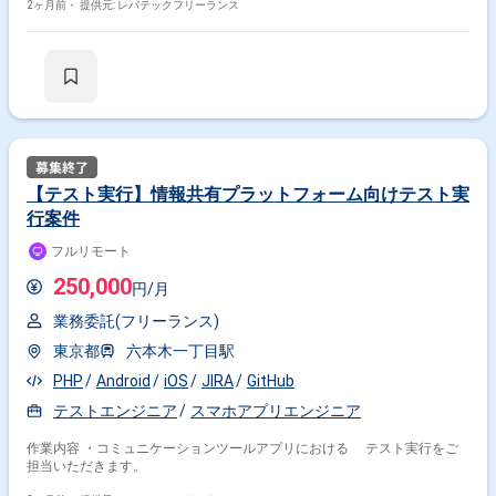
障報告など品質管理業務を主体的に推進
2ヶ月前・
提供元: レバテックフリーランス
その他開発言語・スキルから探す
Java
SQL
Linux
PHP
Windows
Android
AWS
JavaScript
Oracle
iOS
その他の職種から探す
インフラエンジニア
QAエンジニア
テスター
【テスト実行】情報共有プラットフォーム向けテスト実
PMO
スマホアプリエンジニア
行案件
フルリモート
250,000
円/月
業務委託(フリーランス)
東京都
六本木一丁目駅
PHP
Android
iOS
JIRA
GitHub
テストエンジニア
スマホアプリエンジニア
作業内容 ・コミュニケーションツールアプリにおける テスト実行をご
担当いただきます。