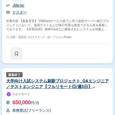
JMeter
テスター
作業内容 【募集背景】 VMWareサービス終了に伴う仮想サーバー移行プロ
ジェクトにおいて、負荷テストおよび移行作業を推進できる人材を募集し
ております。 【作業内容】 IBMCloud上に構築されたシステムを対象とし
た仮想サーバー移行プロジェクトに参画いただきます。仮想サーバー移行
に先立ち、基盤システムに対する負荷テスト・性能テストの計画立案やテ
1ヶ月前・
提供元: ココナラテック（旧：フリエン/furien）
スト仕様書（テストケース）の作成を行っていただきます。大量のAPI呼
び出しを想定したシナリオに基づき、Jmeterなどの負荷ツールを用いたテ
スト実行および結果の整理・分析、改善提案までを担当していただきま
す。その後、テスト結果を踏まえた移行作業の支援や関連する技術検証に
も携わっていただきます。 【求める人物像】 テスト計画から実行までを
主体的にリードし、関係者と連携しながら課題やリスクを整理できる方を
求めております。負荷テストの結果からボトルネックを論理的に分析し、
改善に向けた提案やコミュニケーションが行える方にご活躍いただけま
す。 【ポジションの魅力】 大規模な基盤システムに対する仮想サーバー
移行と負荷テストに一貫して携わることで、クラウド環境における性能検
大学向け入試システム刷新プロジェクト_QAエンジニア
証や移行プロジェクトのノウハウを習得していただけます。IBMCloud環
／テストエンジニア【フルリモート◎/週5日】
境での実務経験や、APIを用いた大規模な負荷テスト経験を積むことで、
今後のインフラ・テストエンジニアとしての市場価値向上が期待できま
（jd02526）
フルリモート
す。 【開発環境】 IBMCloud上の仮想サーバー環境を対象とし、負荷テス
トツールとしてJmeterを利用してテスト計画・実施を行っていただきま
650,000
円/月
す。
業務委託(フリーランス)