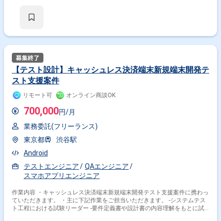
【テスト設計】キャッシュレス決済端末新規端末開発テ
スト支援案件
リモート可
オンライン商談OK
700,000
円/月
業務委託(フリーランス)
東京都
渋谷駅
掛け合わせ条件で絞り込む
Android
テストエンジニア
QAエンジニア
特徴で絞り込む
スマホアプリエンジニア
テストエンジニア × 副業
作業内容 ・キャッシュレス決済端末新規端末開発テスト支援案件に携わっ
ていただきます。 ・主に下記作業をご担当いただきます。 -システムテス
ト工程における試験リーダー -要件定義書や設計書の内容理解をもとに試
験観点整理 -試験結果レビュー -障害調査や切り分け -クライアント向け故
その他の条件で検索する