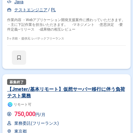
Java
テストエンジニア
PL
作業内容 ・Webアプリケーション開発支援案件に携わっていただきます。
・主に下記作業を担当いただきます。 -マネジメント -意思決定 -要
件定義~リリース -成果物の相互レビュー
3ヶ月前・
提供元: レバテックフリーランス
【Jmeter/基本リモート】仮想サーバー移行に伴う負荷
テスト業務
リモート可
750,000
円/月
業務委託(フリーランス)
東京都