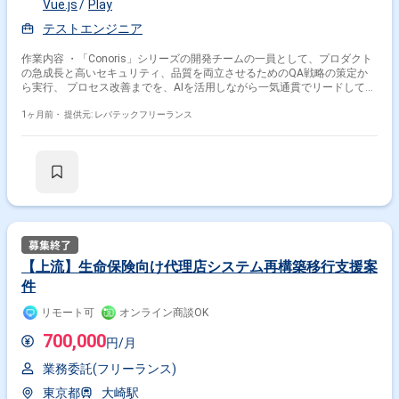
Vue.js
Play
テストエンジニア
作業内容 ・「Conoris」シリーズの開発チームの一員として、プロダクト
の急成長と高いセキュリティ、品質を両立させるためのQA戦略の策定か
ら実行、 プロセス改善までを、AIを活用しながら一気通貫でリードしてい
ただきます。 ・主に下記作業をご担当いただきます。 - AIを活用したE2E
やリグレッションの企画開発 - 保守性とスピードとコストのバランスが取
1ヶ月前・
提供元: レバテックフリーランス
れた自動化戦略の策定、環境構築、運用 - CSやエンジニアと連携したクリ
ティカルな視点での仕様レビューと潜在リスクの先回り提案 - 新機能やシ
ステム全体の計画・設計の主導、および適切なツールを組み込んだ効率的
なQAプロセスの構築 - システムの安定性を考慮した非機能要件の検証設
計、推進 - 開発メンバーやエンジニアのQA活動のサポート、およびチーム
全体の品質意識醸成によるQA能力の底上げ
【上流】生命保険向け代理店システム再構築移行支援案
件
リモート可
オンライン商談OK
700,000
円/月
業務委託(フリーランス)
東京都
大崎駅