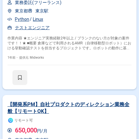
業務委託(フリーランス)
東京都
東京駅
Python
Linux
テストエンジニア
作業内容 ★エンジニア実務経験2年以上 / ブランクのない方が対象の案件
です！！★ ■概要 倉庫などで利用されるAMR（自律移動型ロボット）にお
ける挙動確認テストを担当するプロジェクトです。ロボットの動作に基づ
いたテスト設計を行い、シミュレータや実機を用いて期待通りの挙動を確
認します。不具合があった場合は英語でバグレポートを作成し、問題解決
1年前・
提供元: Midworks
をサポートします。テスト設計の経験やREST APIのテストスキルを活かし
て、最先端のロボット技術に携わることができる案件です。 ■具体的な業
務内容 ・AMR（自律移動型ロボット）の挙動確認におけるシステムテス
ト ・ロボットの動作に基づいたテスト設計の実施 ・シミュレータおよび
実機を使用した動作確認テスト ・REST APIを活用したテストの実行
（Postman等を使用） ・不具合発見時の英語によるバグレポート作成 ・
Linux環境でのログ収集および分析
【開発系PM】自社プロダクトのディレクション業務全
般【リモートOK】
リモート可
650,000
円/月