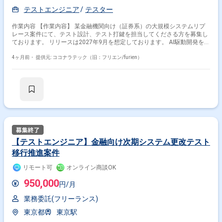
テストエンジニア
テスター
作業内容 【作業内容】 某金融機関向け（証券系）の大規模システムリプ
レース案件にて、テスト設計、テスト打鍵を担当してくださる方を募集し
ております。 リリースは2027年9月を想定しております。 AI駆動開発を行
っております。 【募集背景】 5月にテスト設計者、テストケース作成者、
テスト打鍵者をそれぞれ募集しております。 【開発環境】 ・
4ヶ月前・
提供元: ココナラテック（旧：フリエン/furien）
Java（Springboot） ・TypeScript（React） ・PostgresSQL ・AWS/オン
プレ ・Github ・JIRA ・Slack/Teams
【テストエンジニア】金融向け次期システム更改テスト
移行推進案件
リモート可
オンライン商談OK
950,000
円/月
業務委託(フリーランス)
東京都
東京駅