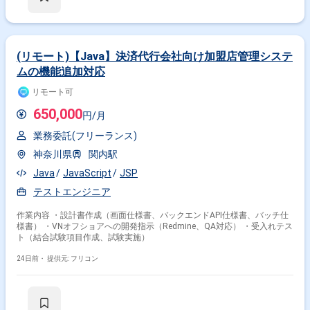
(リモート)【Java】決済代行会社向け加盟店管理システ
ムの機能追加対応
リモート可
650,000
円/月
業務委託(フリーランス)
神奈川県
関内駅
Java
JavaScript
JSP
テストエンジニア
作業内容 ・設計書作成（画面仕様書、バックエンドAPI仕様書、バッチ仕
様書） ・VNオフショアへの開発指示（Redmine、QA対応） ・受入れテス
ト（結合試験項目作成、試験実施）
24日前・
提供元: フリコン