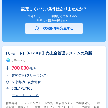
設定していない条件はありませんか？
スキル･リモート･単価などで絞り込み、
効率よく案件を探せます。
検索条件を変更する
(リモート)【PL/SQL】売上金管理システムの刷新
リモート可
700,000
円/月
業務委託(フリーランス)
東京都
表参道駅
SQL
PL/SQL
テストエンジニア
作業内容 ・ショッピングモールの売上金管理システムの刷新対応。 ・詳
細設計〜単体テスト、結合テストフェーズにおけるPL/SQLの設計・開発・