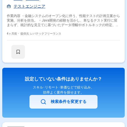
テストエンジニア
作業内容 ・金融システムのオープン化に伴う、性能テストの計画立案から
実施、分析を担当。 ・Java開発の経験を活かし、単なるテスト実行に留
まらず、統計的な見立てに基づいたデータ増幅やボトルネックの特定、チ
ューニング支援を担当。 【具体的には】 -性能テスト実施要領の策定 -
JMeterを用いたシナリオ作成、および試験の実行 -性能測定結果の深い
4ヶ月前・
提供元: レバテックフリーランス
分析 -必要に応じたアプリケーション、DB、インフラ層のチューニング
支援 -テストデータの統計的な増幅作業
設定していない条件はありませんか？
スキル･リモート･単価などで絞り込み、
効率よく案件を探せます。
検索条件を変更する