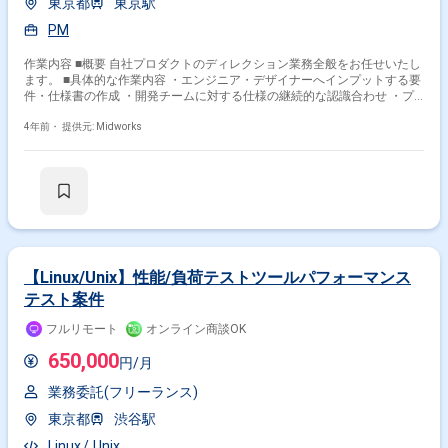
東京都
東京駅
PM
作業内容 ■概要 自社プロダクトのディレクション業務全般をお任せいたし
ます。 ■具体的な作業内容 ・エンジニア・デザイナーへインプットする要
件・仕様書の作成 ・開発チームに対する仕様の継続的な認識合わせ ・プ
ロジェクトマネジメント ・顧客向けの資料作成および説明 ・サービス運
用/改善 など
4年前・
提供元: Midworks
【Linux/Unix】性能/負荷テストツールパフォーマンス
テスト案件
フルリモート
オンライン商談OK
650,000
円/月
業務委託(フリーランス)
東京都
渋谷駅
Linux
Unix