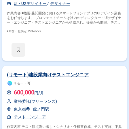
UI・UXデザイナー
デザイナー
作業内容 ■概要 受託開発におけるスマートフォンアプリのUIデザイン業務
をお任せします。 プロジェクトチームは社内のディレクター・UIデザイナ
ー・エンジニア・テストエンジニアから構成され、提案から開発、テスト
までをワンストップで請け負っています。 その中でUIデザイナーには、UI
設計、ビジュアルデザイン、インタラクションデザインなど、ユーザーが
4年前・
提供元: Midworks
触れる部分の制作から品質管理までをご担当いただきます。 ■具体的な作
業内容 ・iOS/AndroidアプリのUIデザイン ・情報設計や仕様検討 ・プロト
タイプの制作 ・デザインコンセプトやデザインガイドラインの作成 ・サ
ービス成長のためのUI/UX改善 ・デザインレビュー ・アプリやサービスの
課題抽出、整理、施策検討
(リモート)建設業向けテストエンジニア
リモート可
600,000
円/月
業務委託(フリーランス)
東京都
虎ノ門駅
テストエンジニア
作業内容 テスト観点洗い出し・シナリオ・仕様書作成、テスト実施、不具