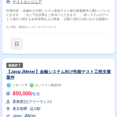
テストエンジニア
作業内容 ・金融向け次期システム更改テスト移行推進案件に携わっていた
だきます。 ・主に下記作業をご担当いただきます。 -各システムのテス
トと移行に関する全体管理および推進 -試験と移行工程における課題の
整理および対応方針の検討 -関係者との調整および課題解決の推進
4ヶ月前・
提供元: レバテックフリーランス
【Java/JMeter】金融システム向け性能テスト工程支援
案件
リモート可
オンライン商談OK
850,000
円/月
業務委託(フリーランス)
東京都
品川駅
Java
JMeter