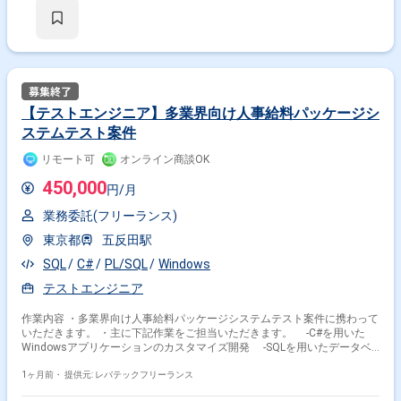
【テストエンジニア】多業界向け人事給料パッケージシ
ステムテスト案件
リモート可
オンライン商談OK
450,000
円/月
業務委託(フリーランス)
東京都
五反田駅
SQL
C#
PL/SQL
Windows
テストエンジニア
作業内容 ・多業界向け人事給料パッケージシステムテスト案件に携わって
いただきます。 ・主に下記作業をご担当いただきます。 -C#を用いた
Windowsアプリケーションのカスタマイズ開発 -SQLを用いたデータベ
ースへの問い合わせ、書き込み -テストケース作成およびテスト実行
1ヶ月前・
提供元: レバテックフリーランス