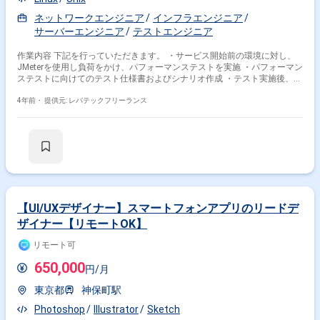
ネットワークエンジニア
インフラエンジニア
サーバーエンジニア
テストエンジニア
作業内容 下記を行っていただきます。 ・サービス開始前の環境に対し、
JMeterを使用し負荷をかけ、パフォーマンステストを実施 ・パフォーマン
ステストに向けてのテスト仕様書およびシナリオ作成 ・テスト実施後、テ
スト結果をまとめ報告書の作成 ・大容量データ転送を可能にする効率の良
いプロトコルを検討、提案
4年前・
提供元: レバテックフリーランス
【UI/UXデザイナー】スマートフォンアプリのリードデ
ザイナー【リモートOK】
リモート可
650,000
円/月
東京都
神保町駅
Photoshop
Illustrator
Sketch