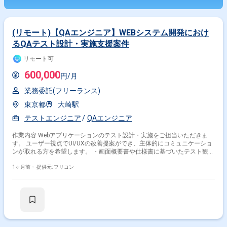
(リモート)【QAエンジニア】WEBシステム開発におけ
るQAテスト設計・実施支援案件
リモート可
600,000
円/月
業務委託(フリーランス)
東京都
大崎駅
テストエンジニア
QAエンジニア
作業内容 Webアプリケーションのテスト設計・実施をご担当いただきま
す。 ユーザー視点でUI/UXの改善提案ができ、主体的にコミュニケーショ
ンが取れる方を希望します。 ・画面概要書や仕様書に基づいたテスト観点
の検討・テスト設計 ・テスト項目の作成および実施、不具合報告 ・テス
ト自動化の推進
1ヶ月前・
提供元: フリコン