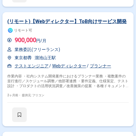
(リモート)【Webディレクター】ToB向けサービス開発
リモート可
900,000
円/月
業務委託(フリーランス)
東京都
溜池山王駅
テストエンジニア
Webディレクター
プランナー
作業内容 ・社内システム開発案件におけるプランナー業務 ・複数案件の
並行進行／スケジュール調整／他部署連携 ・要件定義、仕様策定、テスト
設計 ・プロダクトの活用状況調査／改善施策の提案 ・各種ドキュメント
整備（Notion／Google Workspace 等）
2ヶ月前・
提供元: フリコン