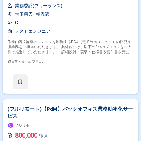
業務委託(フリーランス)
埼玉県
朝霞駅
C
テストエンジニア
作業内容 2輪車のエンジンを制御するECU（電子制御ユニット）の開発支
援業務をご担当いただきます。 具体的には、以下の3つのプロセスを一人
称で推進していただきます。 ・詳細設計・実装：仕様書や要件書を元にし
た、制御機能の詳細設計およびC言語によるプログラミング。 ・実機テス
ト：仕様変更があった部分に対する、実機（ECU）を用いたテストの実
23日前・
提供元: フリコン
施。 ・検証：ソフトウェア確定（Fix）後の社内イベントにおける、ハー
ドウェアおよびソフトウェアの検証作業。
(フルリモート)【PdM】バックオフィス業務効率化サー
ビス
フルリモート
800,000
円/月