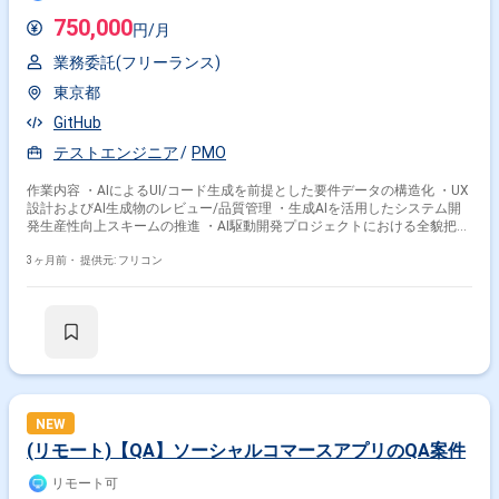
750,000
円/月
業務委託(フリーランス)
東京都
GitHub
テストエンジニア
PMO
作業内容 ・AIによるUI/コード生成を前提とした要件データの構造化 ・UX
設計およびAI生成物のレビュー/品質管理 ・生成AIを活用したシステム開
発生産性向上スキームの推進 ・AI駆動開発プロジェクトにおける全貌把握
および各施策の進行
3ヶ月前・
提供元: フリコン
NEW
(リモート)【QA】ソーシャルコマースアプリのQA案件
リモート可