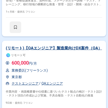
管理) ・各種会議体運営、資料作成、ステークホルダー調整 ・テスト、ト
レーニング、移行領域の横断的な推進・管理 ・設計・開発・結合テストフ
ェーズにおけるプロジェクト推進支援 ・クライアントおよび関係者とのコ
ミュニケーション、品質管理
1ヶ月前・
提供元: フリコン
(リモート)【QAエンジニア】製造業向けDX案件（QA）
リモート可
600,000
円/月
業務委託(フリーランス)
東京都
テストエンジニア
QAエンジニア
作業内容 ・画面概要書や仕様書に基づいたテスト観点の検討・テスト設計
・テスト項目の作成および実施、不具合報告 ・テスト自動化の推進
9日前・
提供元: フリコン