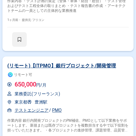
作業内容 ・テスト計画の策定（全体・単体・結合・総合） ・テスト管理
およびテスト工程全体の取りまとめ ・テスト報告書の作成 ・アーキテク
トチームの一員としての主体的な業務推進
1ヶ月前・
提供元: フリコン
(リモート)【ITPMO】銀行プロジェクト/開発管理
リモート可
650,000
円/月
業務委託(フリーランス)
東京都
豊洲駅
テストエンジニア
PMO
作業内容 銀行内開発プロジェクトのPM補佐、PMOとして以下業務をサポ
ートします。 新規または既存プロジェクトを複数担当する中で以下役割を
担っていただきます。 ・各プロジェクトの進捗管理、課題管理、品質管理
・ベンダコントロール ・リソース（書類、媒体）管理