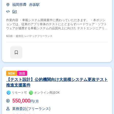
福岡県
赤坂駅
Git
作業内容 ・車載システム開発案件に携わっていただきます。 ・本ポジシ
ョンでは、従来のアプリ単体のテストにとどまらずハードウェア・ソフト
ウェアが連携する車載システムの品質向上に向けた テストエンジニアリン
グをリードしていただきます。
6日前・
提供元: レバテックフリーランス
NEW
注目
【テスト設計】公的機関向け大規模システム更改テスト
推進支援案件
リモート可
オンライン商談OK
550,000
円/月
業務委託(フリーランス)