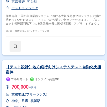
東京都
初台駅
テストエンジニア
作業内容 ・国の年金業務システムにおける大規模更改プロジェクト支援に
携わっていただきます。 ・主に下記作業をご担当いただきます。 - プロジ
ェクト管理部門配下での推進業務全般の関係者調整 - アプリ、ミドルウェ
ア、アーキテクチャ、基盤の横断的な管理、推進 - リリースに伴う資材管
理およびリリース計画の推進 - 複数チーム間の課題整理、進捗管理、各種
6日前・
提供元: レバテックフリーランス
調整
【テスト設計】地方銀行向けシステムテスト自動化支援
案件
フルリモート
オンライン商談OK
700,000
円/月
業務委託(フリーランス)
神奈川県
横浜駅