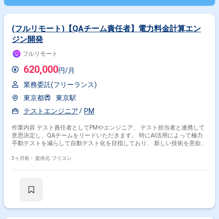
(フルリモート)【QAチーム責任者】電力料金計算エン
ジン開発
フルリモート
620,000
円/月
業務委託(フリーランス)
東京都
東京駅
テストエンジニア
PM
作業内容 テスト責任者としてPMやエンジニア、 テスト担当者と連携して
意思決定し、QAチームをリードいただきます。 特にAI活用によって極力
手動テストを減らして自動テスト化を目指しており、 新しい技術を意欲的
に取り入れながら品質保証へ貢献いただける方を期待します。
3ヶ月前・
提供元: フリコン