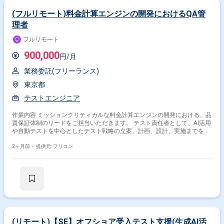
(フルリモート)料金計算エンジンの開発におけるQA管
理者
フルリモート
900,000
円/月
業務委託(フリーランス)
東京都
テストエンジニア
作業内容 ミッションクリティカルな料金計算エンジンの開発における、品
質保証体制のリードをご担当いただきます。 テスト責任者として、AI活用
や自動テストを中心としたテスト戦略の立案、計画、設計、実施までを統
括していただきます。
2ヶ月前・
提供元: フリコン
(リモート)【SE】オフショア受入テスト支援(生成AI活