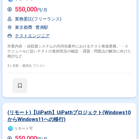
550,000
円/月
その他開発言語・スキルから探す
業務委託(フリーランス)
Java
SQL
Linux
PHP
Windows
Android
東京都
豊洲駅
AWS
JavaScript
Oracle
iOS
テストエンジニア
その他の職種から探す
作業内容 ・自賠責システムの共同化案件におけるテスト推進業務。 ・ス
インフラエンジニア
QAエンジニア
テスター
ケジュールに従いテストの進捗状況の確認 ・課題・問題点の解決に向けた
検討など
PMO
スマホアプリエンジニア
2ヶ月前・
提供元: フリコン
(リモート)【UiPath】UiPathプロジェクト(Windows10
からWindows11への移行)
リモート可
550,000
円/月