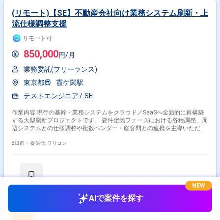
(リモート)【SE】不動産会社向け業務システム刷新・上
流仕様調整支援
リモート可
850,000
円/月
業務委託(フリーランス)
東京都
霞ケ関駅
テストエンジニア
SE
作業内容 現行の基幹・業務システムをクラウド／SaaSへ全面的に再構築
する大型刷新プロジェクトです。 要件定義フェーズにおける各種調整、周
辺システムとの仕様調整や複数ベンダー・顧客間との連携を主導いただ
く、推進型のSEポジションとなります。 ・周辺システムとの仕様調整、
およびインターフェース（IF／API）要件の推進 ・ワーキンググループ
8日前・
提供元: フリコン
（WG）の運営・ファシリテーション・推進 ・周辺システムの開発ベンダ
ー、および顧客側周辺システム担当者との調整・QA対応 ・要件定義フェ
ーズにおける各種ステークホルダーとの調整・推進業務全般
NEW
AIで案件を探す
NEW