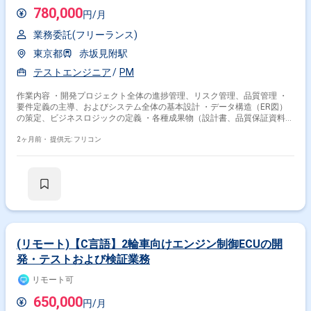
780,000
円/月
業務委託(フリーランス)
東京都
赤坂見附駅
テストエンジニア
PM
作業内容 ・開発プロジェクト全体の進捗管理、リスク管理、品質管理 ・
要件定義の主導、およびシステム全体の基本設計 ・データ構造（ER図）
の策定、ビジネスロジックの定義 ・各種成果物（設計書、品質保証資料、
業務分析資料）の作成・レビュー ・開発会議のファシリテーション、およ
びステークホルダーとの折衝
2ヶ月前・
提供元: フリコン
(リモート)【C言語】2輪車向けエンジン制御ECUの開
発・テストおよび検証業務
リモート可
650,000
円/月