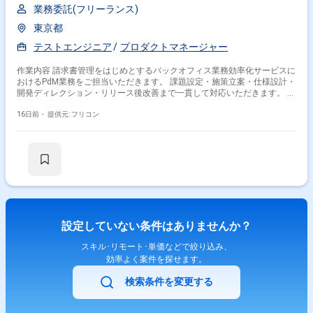
業務委託(フリーランス)
東京都
テストエンジニア
プロダクトマネージャー
作業内容 請求書管理をはじめとするバックオフィス業務効率化サービスに
おけるPdM業務をご担当いただきます。 課題設定・施策立案・仕様設計・
開発ディレクション・リリース後改善まで一貫して対応いただきます。 エ
ンジニア・デザイナー・CS・Biz・マーケなど複数職種と連携しながら、
プロダクト推進を行っていただきます
16日前・
提供元: フリコン
設定していない条件はありませんか？
スキル･リモート･単価などで絞り込み、
効率よく案件を探せます。
検索条件を変更する