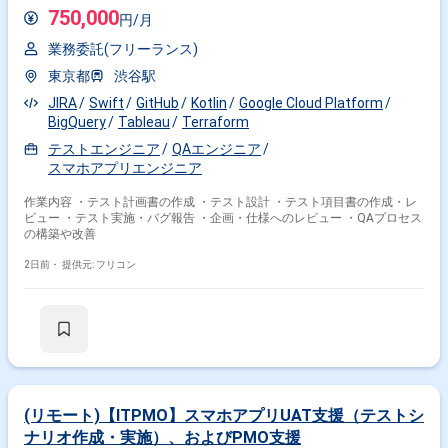
750,000
円/月
業務委託(フリーランス)
東京都
渋谷駅
JIRA
Swift
GitHub
Kotlin
Google Cloud Platform
BigQuery
Tableau
Terraform
テストエンジニア
QAエンジニア
スマホアプリエンジニア
作業内容 ・テスト計画書の作成 ・テスト設計 ・テスト項目書の作成・レ
ビュー ・テスト実施・バグ報告 ・企画・仕様へのレビュー ・QAプロセス
の構築や改善
2日前・
提供元: フリコン
(リモート)【ITPMO】スマホアプリUAT支援（テストシ
ナリオ作成・実施）、およびPMO支援