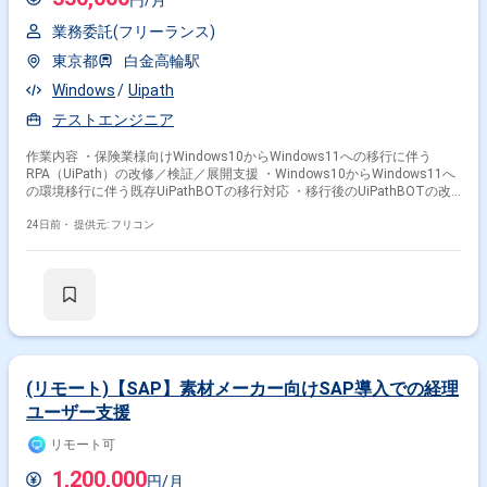
業務委託(フリーランス)
東京都
白金高輪駅
Windows
Uipath
テストエンジニア
作業内容 ・保険業様向けWindows10からWindows11への移行に伴う
RPA（UiPath）の改修／検証／展開支援 ・Windows10からWindows11へ
の環境移行に伴う既存UiPathBOTの移行対応 ・移行後のUiPathBOTの改
修／開発および動作テスト ・業務部門・関係者向けのソリューション説明
の実施 ・テスト工程における支援 ・各環境（開発／テスト／本番）向け
24日前・
提供元: フリコン
のデプロイ資材作成 ・運用保守チーム向けの引き継ぎ資料・サポートガイ
ド作成 ・要件に基づいた開発およびスケジュール遵守
(リモート)【SAP】素材メーカー向けSAP導入での経理
ユーザー支援
リモート可
1,200,000
円/月