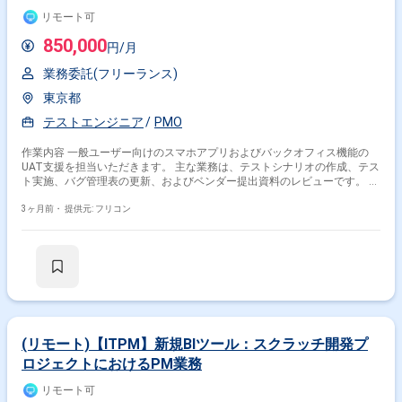
リモート可
850,000
円/月
業務委託(フリーランス)
東京都
テストエンジニア
PMO
作業内容 一般ユーザー向けのスマホアプリおよびバックオフィス機能の
UAT支援を担当いただきます。 主な業務は、テストシナリオの作成、テス
ト実施、バグ管理表の更新、およびベンダー提出資料のレビューです。 ま
た、進捗・課題管理をAzure Devopsを通じて実施しており、そこの管理も
行っていただきます。 クライアントからのディレクションに忠実に対応
3ヶ月前・
提供元: フリコン
し、テスト品質の確保と進捗管理を確実に実行できる方を求めています。
(リモート)【ITPM】新規BIツール：スクラッチ開発プ
ロジェクトにおけるPM業務
リモート可