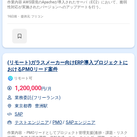
作業内容 AWS環境のApacheが導入されたサーバ（EC2）において、脆弱
性対応が実施されたバージョンへのアップデートを行う。
16日前・
提供元: フリコン
(リモート)ガラスメーカー向けERP導入プロジェクトに
おけるPMOリード案件
リモート可
1,200,000
円/月
業務委託(フリーランス)
東京都
豊洲駅
SAP
テストエンジニア
PMO
SAPエンジニア
作業内容 ・PMOリードとしてプロジェクト管理支援(進捗・課題・リスク