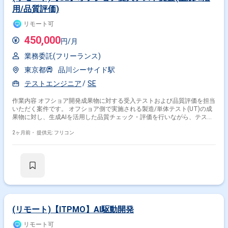
用/品質評価)
リモート可
450,000
円/月
業務委託(フリーランス)
東京都
品川シーサイド駅
テストエンジニア
SE
作業内容 オフショア開発成果物に対する受入テストおよび品質評価を担当
いただく案件です。 オフショア側で実施される製造/単体テスト(UT)の成
果物に対し、生成AIを活用した品質チェック・評価を行いながら、テスト
仕様書の作成およびテスト実施までを対応いただきます。 ・オフショア開
発成果物に対する受入テスト ・テスト仕様書の作成 ・テスト実施および
2ヶ月前・
提供元: フリコン
結果確認 ・品質観点での評価・フィードバック ・生成AIを活用した品質
チェック・テスト支援
(リモート)【ITPMO】AI駆動開発
リモート可