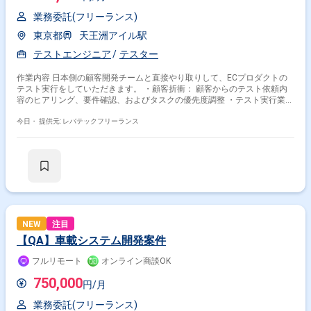
業務委託(フリーランス)
東京都
天王洲アイル駅
テストエンジニア
テスター
作業内容 日本側の顧客開発チームと直接やり取りして、ECプロダクトの
テスト実行をしていただきます。 ・顧客折衝： 顧客からのテスト依頼内
容のヒアリング、要件確認、およびタスクの優先度調整 ・テスト実行業
務： 顧客要件に従った総合試験の実施 ・不具合対応： 不具合発生時の再
現確認、原因の切り分け、および開発チームへの報告・連携 ・品質改善提
今日・
提供元: レバテックフリーランス
案： スピード感のある開発サイクルの中でのプロセスおよび品質改善の提
案
NEW
注目
【QA】車載システム開発案件
フルリモート
オンライン商談OK
750,000
円/月
業務委託(フリーランス)