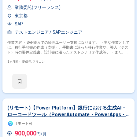
業務委託(フリーランス)
東京都
SAP
テストエンジニア
SAPエンジニア
作業内容 ・SAP導入での経理ユーザー支援になります。 ・主な作業として
は、移行手順書の作成（支援）、手順書に沿った移行作業や、導入（テス
ト）時の要件定義書、設計書に沿ったテストシナリオ作成等。 ・また、説
明会資料準備、データ準備、マニュアル作成などのユーザー教育を中心に
行っていただくことを想定。
2ヶ月前・
提供元: フリコン
(リモート)【Power Platform】銀行における生成AI・
ローコードツール（PowerAutomate・PowerApps・
Copilot studio）利活用支援プロジェクト
リモート可
900,000
円/月