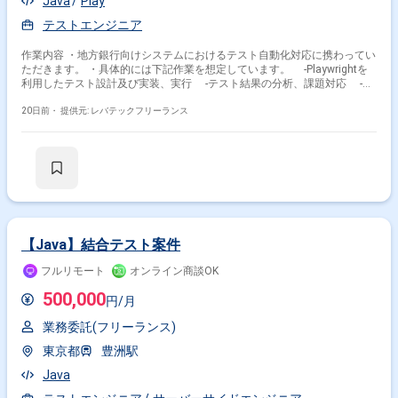
Java
Play
テストエンジニア
作業内容 ・地方銀行向けシステムにおけるテスト自動化対応に携わってい
ただきます。 ・具体的には下記作業を想定しています。 -Playwrightを
利用したテスト設計及び実装、実行 -テスト結果の分析、課題対応 -開
発チームと連携した品質向上支援
20日前・
提供元: レバテックフリーランス
【Java】結合テスト案件
フルリモート
オンライン商談OK
500,000
円/月
業務委託(フリーランス)
東京都
豊洲駅
Java