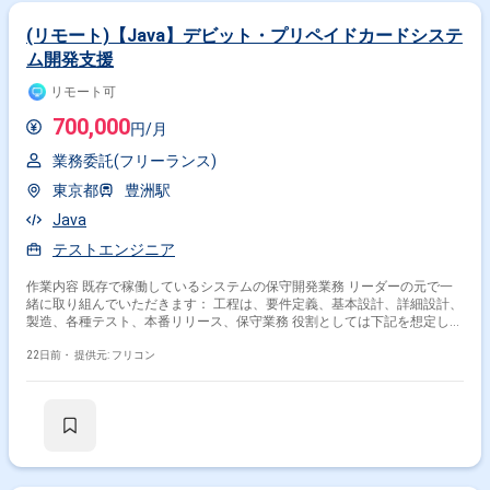
(リモート)【Java】デビット・プリペイドカードシステ
ム開発支援
リモート可
700,000
円/月
業務委託(フリーランス)
東京都
豊洲駅
Java
テストエンジニア
作業内容 既存で稼働しているシステムの保守開発業務 リーダーの元で一
緒に取り組んでいただきます： 工程は、要件定義、基本設計、詳細設計、
製造、各種テスト、本番リリース、保守業務 役割としては下記を想定して
います。 ・開発はオフショアが多い（一部国内でも実施） ・各工程での
レビュー等 ・顧客、各部門との窓口業務 ・品質管理、課題管理、進捗管
22日前・
提供元: フリコン
理等の業務