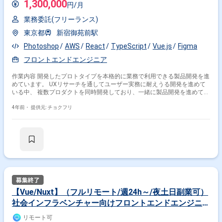
1,300,000
円/月
業務委託(フリーランス)
東京都
新宿御苑前駅
Photoshop
AWS
React
TypeScript
Vue.js
Figma
フロントエンドエンジニア
作業内容 開発したプロトタイプを本格的に業務で利用できる製品開発を進
めています。 UXリサーチを通してユーザー実務に耐えうる開発を進めて
いる中、 複数プロダクトを同時開発しており、一緒に製品開発を進めて頂
ける方を募集いたします。 具体的には設計を支援するための新規プロダク
トを開発しています。 そのプロダクト開発をリードするGUIのフロントエ
4年前・
提供元: チョクフリ
ンドエンジニアを募集しています。 ※営業の方が使う
figma/XD/Photoshop/パワポ/プレゼン/Miroのような描画ツールの開発に
なるため直観的で使い易いツールであることが必要です。 ＜開発プロダク
ト例＞ ◎装置構成ツール ◎配置設計ツール ◎工事計画ツール ◎CADデジ
タイズツール ＜具体的な業務内容＞ プロダクトマネージャーやデザイナ
ーと一緒にユーザーリサーチを行い、ユーザー体験を起点にした快適な操
作性を実現していただきます。例えば以下のような仕事をしていただきま
す。 ・フロントエンド観点でのプロダクト要件検討 ・操作性を実現する
ための技術リサーチ ・アーキテクチャ設計と実装 ・チーム開発を可能と
するタスク作成とリソース分配 ＜開発環境＞ ・技術 react / vue,
【Vue/Nuxt】（フルリモート/週24h～/夜土日副業可）
typescript, aws(amplify) ・業務環境 github, clickup, figma, notion, slack
社会インフラベンチャー向けフロントエンドエンジニア
＜プロダクト開発体制＞ ・プロダクトマネージャー ・ドメインプロフェ
ッショナル（プラントエンジニアリング） ・テックリードエンジニア ・
（言語問わずGUIのあるWebアプリケーションの開発経
掛け合わせ条件で絞り込む
リモート可
フロントエンドエンジニア ・プロダクトデザイナー