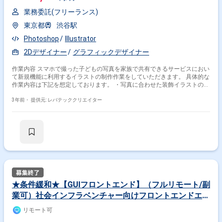
業務委託(フリーランス)
東京都
渋谷駅
Photoshop
Illustrator
2Dデザイナー
グラフィックデザイナー
作業内容 スマホで撮った子どもの写真を家族で共有できるサービスにおい
て新規機能に利用するイラストの制作作業をしていただきます。 具体的な
作業内容は下記を想定しております。 ・写真に合わせた装飾イラストの制
作
3年前・
提供元: レバテッククリエイター
★条件緩和★【GUIフロントエンド】（フルリモート/副
業可）社会インフラベンチャー向けフロントエンドエン
ジニア（言語問わずGUIのあるWebアプリケーションの
リモート可
開発経験がある方）