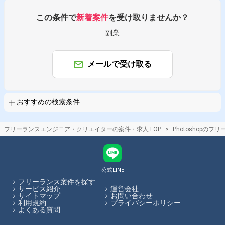
えデザインカンプから静的コーディングができる方であればご対応いただ
けるかと存じます。 ▼求める人物像 ・課題を自分ごとと捉え、主体的・
この条件で
新着案件
を受け取りませんか？
能動的に課題解決に向けて行動できる方 ・スピード感を意識しながら、自
ら着手し業務を行える方 ・変化を楽しみ、前向きに捉えられる方 ・既成
副業
概念や慣習に捉われず、目的に向かって柔軟に物事を考えることができる
方 ・デザイン業務もご対応いただける方は大歓迎です！ ▼コーディング
環境 Movable Type / gulp.js / Grunt CMS：Movabletypeクラウド版（本
番、テストの2環境） ローカル環境：gulp、Grunt バージョン管理：
メールで受け取る
gitHub その他独自のコーディングレギュレーションはなし。 ローカル環
境仕様やサイトの仕様など最低限のドキュメントは有り。 ※要確認※ スキ
ル感に応じてデザイン業務をお任せする可能性もございます。 ＜デザイン
業務をお任せする場合のタスク＞ ▼制作内容（何を目的としたデザインを
おすすめの検索条件
行うか） 自社サービスの集客に関わるバナー広告 / LP / チラシ ※チラシの
デザインはDTPデザインが可能な場合にご相談させていただいきたく存じ
ます 弊社サービスシェアの更なる拡大に向けたバナー・LPデザインをメイ
ンにご相談させてください。 ▼制作のフロー ・バナー作成などの作業は
フリーランスエンジニア・クリエイターの案件・求人TOP
Photoshopの
弊社マーケターと直接連携しながら行っていただきます。 ・LP作成につい
ては弊社のディレクターと、キャッチコピーや構成のすり合わせを含めた
やり取りをしながら進めていただきます。 ・実務制作可能であれば、E
book内容のデザインやホワイトペーパー資料の作成をご相談させていただ
く可能性もございます。 ▼デザイン使用ツール Photoshop / Illustrator /
公式LINE
Figma └Figma使用について : コンポーネント化しており、文言を差し替
フリーランス案件を探す
えることの多いLPのデザイン作成のケースに使用しております 状況に応
サービス紹介
運営会社
じて使い分けをいただく形となります 【その他】 ・フルリモート可 ・PC
サイトマップ
お問い合わせ
はご自身のものを使用 ・コミュニケーションツール：Chatwork ・稼働開
利用規約
プライバシーポリシー
始日は最短で4月16日～となります ・就業時間：
よくある質問