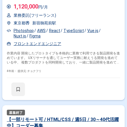
験がある方）
1,120,000
円/月
業界で絞り込む
業務委託(フリーランス)
Photoshop × コンシューマーゲーム
東京都
新宿御苑前駅
特徴で絞り込む
Photoshop
AWS
React
TypeScript
Vue.js
Nuxt.js
Figma
Photoshop × 在宅・リモート
フロントエンドエンジニア
作業内容 開発したプロトタイプを本格的に業務で利用できる製品開発を進
その他の条件で検索する
めています。 UXリサーチを通してユーザー実務に耐えうる開発を進めて
いる中、 複数プロダクトを同時開発しており、一緒に製品開発を進めて頂
その他開発言語・スキルから探す
ける方を募集いたします。 具体的には設計を支援するための新規プロダク
トを開発しています。 そのプロダクト開発をリードするGUIのフロントエ
4年前・
提供元: チョクフリ
Illustrator
HTML
CSS
Unity
Figma
ンドエンジニアを募集しています。 ※営業の方が使う
figma/XD/Photoshop/パワポ/プレゼン/Miroのような描画ツールの開発に
JavaScript
Maya
After Effects
Sketch
なるため直観的で使い易いツールであることが必要です。 ＜開発プロダク
ト例＞ ◎装置構成ツール ◎配置設計ツール ◎工事計画ツール ◎CADデジ
WordPress
タイズツール ＜具体的な業務内容＞ プロダクトマネージャーやデザイナ
ーと一緒にユーザーリサーチを行い、ユーザー体験を起点にした快適な操
その他の職種から探す
作性を実現していただきます。例えば以下のような仕事をしていただきま
す。 ・フロントエンド観点でのプロダクト要件検討 ・操作性を実現する
Webデザイナー
UI・UXデザイナー
ための技術リサーチ ・アーキテクチャ設計と実装 ・チーム開発を可能と
するタスク作成とリソース分配 ＜開発環境＞ ・技術 react / vue,
グラフィックデザイナー
2Dデザイナー
【一部リモート可 / HTML/CSS / 週5日 / 30～40代活躍
typescript, aws(amplify) ・業務環境 github, clickup, figma, notion, slack
Webディレクター
中】コーダー募集
＜プロダクト開発体制＞ ・プロダクトマネージャー ・ドメインプロフェ