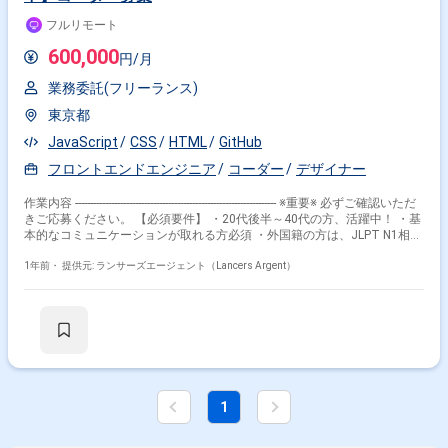
ッショナル（プラントエンジニアリング） ・テックリードエンジニア ・
フルリモート
フロントエンドエンジニア ・プロダクトデザイナー
600,000
円/月
業務委託(フリーランス)
東京都
JavaScript
CSS
HTML
GitHub
フロントエンドエンジニア
コーダー
デザイナー
作業内容 ------------------------------------------------------------------- ※重要※ 必ずご確認いただ
きご応募ください。 【必須要件】 ・20代後半～40代の方、活躍中！ ・基
本的なコミュニケーションが取れる方必須 ・外国籍の方は、JLPT N1相当
またはJPT700点以上のビジネス日本語上級レベル必須 ・フルタイム案件
（副業不可） ・エンジニア実務経験3年以上必須 ---------------------------------------------
1年前・
提供元: ランサーズエージェント（Lancers Argent）
---------------------- 【企業】 弊社は、中小企業をメインにシェアを持つ日本最大
級のビジネスチャットを運営しています。 ビジネスチャットを通じて社内
外のコミュニケーションを活性化させ、ビジネスの効率化を推進してきま
した。 この広がり続けるビジネスチャットをプラットフォームとして、
大きな社会課題である中小企業の労働生産性を解決していくためのサービ
スを、 多数つくりだしていきたいと考えています。 【業務内容】 サービ
スサイト集客施策に伴うWEBページ、LPの改修、または新規作成。（既存
改修が7割強） ▼LPに関して HTML / CSSにてローカルでソースを作成
1
し、静的コーディングを行っております。 JavaScriptは補助的に使用可能
であれば大歓迎です。 多くの場合にはMovable Type を使用しておりま
す。 反映方法はご参画以降にお伝えさせていただきますので、 上記踏ま