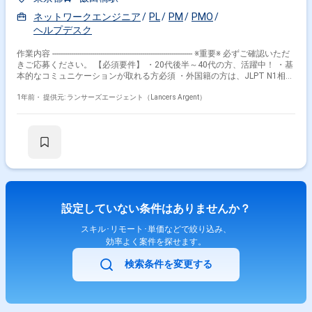
ネットワークエンジニア
PL
PM
PMO
ヘルプデスク
作業内容 ------------------------------------------------------------------- ※重要※ 必ずご確認いただ
きご応募ください。 【必須要件】 ・20代後半～40代の方、活躍中！ ・基
本的なコミュニケーションが取れる方必須 ・外国籍の方は、JLPT N1相当
またはJPT700点以上のビジネス日本語上級レベル必須 ・フルタイム案件
（副業不可） ・エンジニア実務経験3年以上必須 ---------------------------------------------
1年前・
提供元: ランサーズエージェント（Lancers Argent）
---------------------- 【企業】 私たちは専門人材による業務支援と採用支援、 AIや
SaaSといった最先端なテクノロジー活用によって 企業の可能性を最大限
に引き出し、 オペレーションを効率化します。 専門人材とテクノロジー
の力でオペレーションの停滞を解消し、 日本経済にもう一度流れを生み出
します。 【案件概要】 地方自治体教育機関におけるネットワークの更改
PJの運用部隊の立ち上げを行います。 ヘルプデスク的な動きがメインとな
ります。 ※詳細は面談時にお話し致します。 【重要】 最初の立ち上げ期間
は1人月でお願いしますが のちに0.数人月に減らし、残りの0.数人月に関
しては ご自身が触ってみたい機器、やってみたい工程の案件へのアサイン
設定していない条件はありませんか？
になります。例)導入、設計構築、プリセールス、PMなど 面談時に今後の
キャリアについてご自由にお話しくださいませ。 慣れてきたら、複数案件
スキル･リモート･単価などで絞り込み、
を回すこと前提となります。平均稼働は160-170hです。 【作業場所】 稼
効率よく案件を探せます。
働形態：週3以上リモート 出社場所：出社の場合は飯田橋徒歩2分 ※稀に千
葉市内日帰り出張、月に1回あるか、ないか程度 【就業時間】 フレックス
検索条件を変更する
タイム制（標準労働時間8時間 / 休憩60分） 《コアタイム》11：00～
15：00 【その他】 ・面談回数：2回 ・参画時期：即日、11月、12月～長
期