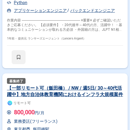
Python
アプリケーションエンジニア
バックエンドエンジニア
作業内容 ------------------------------------------------------------------- ※重要※ 必ずご確認いただ
きご応募ください。 【必須要件】 ・20代後半～40代の方、活躍中！ ・基
本的なコミュニケーションが取れる方必須 ・外国籍の方は、JLPT N1相当
またはJPT700点以上のビジネス日本語上級レベル必須 ・フルタイム案件
（副業不可） ・エンジニア実務経験3年以上必須 ---------------------------------------------
1年前・
提供元: ランサーズエージェント（Lancers Argent）
---------------------- 【企業】 弊社グループでは、自動運転・車載システム、社会
インフラシステム、Webビジネス向けシステム、IoT関連システムおよび
ロボット/AI、モバイル機器等のソフトウェアの開発・品質検証、金融機関
向けシステム開発、システムの運用・ヘルプデスク、IT商品の販売および
システムインテグレーション、クラウドサービスの提供やゲームコンテン
ツの開発など、システムの企画・設計・開発・導入から保守・ユーザーサ
ポートまでのトータル・ソリューション・サービスを提供しています。
【業務内容】 顧客独自のデータ管理用S/Wに対し、APIを連携、
データ更新スクリプトの生成を行う。 作業内容 ：検証＋
APIを使用したデータ連携 【環境】 Python 【その他】 作業場所 ：二子
【一部リモート可（飯田橋） / NW / 週5日/ 30～40代活
玉川駅徒歩3分 時間 ：9:30～18:30 役割 ：開発担当 PJ体
躍中】地方自治体教育機関におけるインフラ大規模案件
制 ：P責1名、4名体制 服装 ：ビジネスカジュアル
リモート可
800,000
円/月
業務委託(フリーランス)
東京都
飯田橋駅