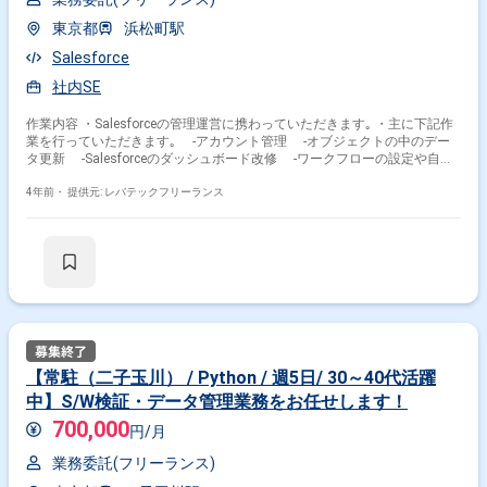
東京都
浜松町駅
Salesforce
社内SE
作業内容 ・Salesforceの管理運営に携わっていただきます｡ ・主に下記作
業を行っていただきます｡ ‐アカウント管理 ‐オブジェクトの中のデー
タ更新 ‐Salesforceのダッシュボード改修 ‐ワークフローの設定や自動
化 ‐問い合わせ対応
4年前・
提供元: レバテックフリーランス
【常駐（二子玉川） / Python / 週5日/ 30～40代活躍
中】S/W検証・データ管理業務をお任せします！
700,000
円/月
業務委託(フリーランス)