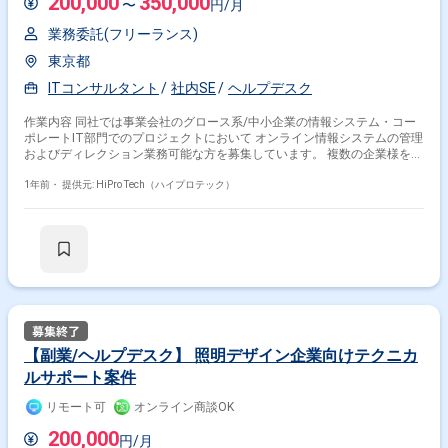
200,000
350,000
〜
円/月
業務委託(フリーランス)
東京都
ITコンサルタント
社内SE
ヘルプデスク
作業内容 同社では事業会社のグロース系/中小企業の情報システム・コー
ポレートIT部門でのプロジェクトにおいて オンライン情報システムの管理
およびディレクション業務可能な方を募集しています。 複数の企業様をご
担当していただく可能性がございます。 ＜詳細業務例＞ クライアントが
持つ情報システム業務をご対応いただきます（以下一例） ・ヘルプデスク
1年前・
提供元: HiPro Tech（ハイプロテック）
業務 ・デバイスのキッティング業務 ・WEBサイト管理 ・社内セキュリテ
ィ対策 ・ITツール導入や業務フロー改善 ・入退社時に関わるツールのア
カウント管理 等 上記における実作業やプロジェクトのマネジメント業務
等をお任せします。 ※実際の業務内容はご自身のご経験や引き合い状況い
によってアサインいたします。（お一人で複数のクライアントをご担当い
ただく想定です） ※利用するツール例：Microsoft365/Google
Workspace/kintone/backlog/MDM製品 等 同社では現在既存顧客からの
追加発注の引き合いが多くなっております。 ご支援体制の強化のため、新
しく人材を募集いたします。
【副業/ヘルプデスク】 照明デザイン企業向けテクニカ
ルサポート案件
リモート可
オンライン商談OK
200,000
円/月