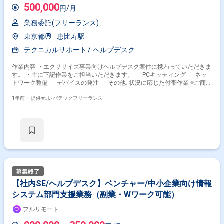
500,000
円/月
業務委託(フリーランス)
東京都
恵比寿駅
テクニカルサポート
ヘルプデスク
作業内容 ・エクササイズ事業向けヘルプデスク案件に携わっていただきま
す。 ・主に下記作業をご担当いただきます。 -PCキッティング -ネッ
トワーク整備 -デバイスの発注 -その他､状況に応じた付帯作業 ※ご商談
にて､詳細にご説明させていただきます｡
1年前・
提供元: レバテックフリーランス
【社内SE/ヘルプデスク】ベンチャー/中小企業向け情報
システム部門支援業務（副業・Wワーク可能）
フルリモート