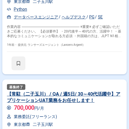
東京都
二子玉川駅
Python
データベースエンジニア
ヘルプデスク
PG
SE
掛け合わせ条件で絞り込む
作業内容 ------------------------------------------------------------------- ※重要※ 必ずご確認いただ
きご応募ください。 【必須要件】 ・20代後半～40代の方、活躍中！ ・基
特徴で絞り込む
本的なコミュニケーションが取れる方必須 ・外国籍の方は、JLPT N1相当
またはJPT700点以上のビジネス日本語上級レベル必須 ・フルタイム案件
（副業不可） ・エンジニア実務経験3年以上必須 ---------------------------------------------
1年前・
提供元: ランサーズエージェント（Lancers Argent）
ヘルプデスク × 在宅・リモート
---------------------- 【企業】 弊社グループでは、自動運転・車載システム、社会
インフラシステム、Webビジネス向けシステム、IoT関連システムおよび
ロボット/AI、モバイル機器等のソフトウェアの開発・品質検証、金融機関
その他の条件で検索する
向けシステム開発、システムの運用・ヘルプデスク、IT商品の販売および
システムインテグレーション、クラウドサービスの提供やゲームコンテン
ツの開発など、システムの企画・設計・開発・導入から保守・ユーザーサ
その他開発言語・スキルから探す
ポートまでのトータル・ソリューション・サービスを提供しています。
【業務内容】 顧客独自のデータ管理用S/Wに対し、APIを連携、
Windows
SQL
Linux
Windows Server
VBA
データ更新スクリプトの生成を行う。 作業内容 ：検証＋
APIを使用したデータ連携 【環境】 Python 【その他】 作業場所 ：二子
Java
AWS
Azure
Oracle
Office 365
【常駐（二子玉川） / QA / 週5日/ 30～40代活躍中】ア
玉川駅徒歩3分 時間 ：9:30～18:30 役割 ：開発担当 PJ体
プリケーションUAT業務をお任せします！
制 ：P責1名、4名体制 服装 ：ビジネスカジュアル
その他の職種から探す
700,000
円/月
社内SE
テクニカルサポート
PMO
業務委託(フリーランス)
インフラエンジニア
PM
東京都
二子玉川駅