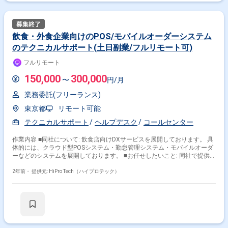
ポートまでのトータル・ソリューション・サービスを提供しています。
【業務内容】 運用中のメタバースサービスのWebクライアント側への機能
追加・改修。 デザイン要件と機能要件をUI/UX設計へ落とし込んでいき、
実装する。 作業内容 ：メタバースサービスのWebクライアント開発。設
飲食・外食企業向けのPOS/モバイルオーダーシステム
計～実装～試験～リリース作業。 企画書を基に、デザイナー
のテクニカルサポート(土日副業/フルリモート可)
と話合いながら議論して作り上げていく。 【環境】 HTML / CSS /
TypeScript / Next.js / React / AWS / Figma / Sketch / XD 【その他】 作業
フルリモート
場所 ：川崎駅徒歩5分（9：00～18：00） ※基本出社前提 服
装 ：ビジネスカジュアル
150,000
300,000
〜
円/月
業務委託(フリーランス)
東京都
リモート可能
テクニカルサポート
ヘルプデスク
コールセンター
作業内容 ■同社について: 飲食店向けDXサービスを展開しております。 具
体的には、クラウド型POSシステム・勤怠管理システム・モバイルオーダ
ーなどのシステムを展開しております。 ■お任せしたいこと: 同社で提供し
ているPOS/勤怠管理/モバイルオーダーシステムに関する技術的な問い合
わせ対応業務をご依頼します。 ※大枠のFAQおよび回答パターンについて
2年前・
提供元: HiPro Tech（ハイプロテック）
は同社内にて情報が蓄積されておりますのでご安心ください。 問い合わせ
対応の工数は、１問い合わせあたり15~30分程度を想定しており、 1日あ
たりの技術的な問い合わせの平均は3~5件程度となっております。 シフト
制で８時間ご稼働いただき、その時間内で技術的な問い合わせが発生した
場合に お電話対応にて、お客様の不具合解消などをヘルプしていただく役
割になります。 ご参画いただく場合、お客様が実際に利用するシステムを