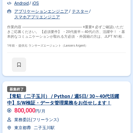
Android
iOS
アプリケーションエンジニア
テスター
スマホアプリエンジニア
作業内容 ------------------------------------------------------------------- ※重要※ 必ずご確認いただ
きご応募ください。 【必須要件】 ・20代後半～40代の方、活躍中！ ・基
本的なコミュニケーションが取れる方必須 ・外国籍の方は、JLPT N1相当
またはJPT700点以上のビジネス日本語上級レベル必須 ・フルタイム案件
（副業不可） ・エンジニア実務経験3年以上必須 ---------------------------------------------
1年前・
提供元: ランサーズエージェント（Lancers Argent）
---------------------- 【企業】 弊社グループでは、自動運転・車載システム、社会
インフラシステム、Webビジネス向けシステム、IoT関連システムおよび
ロボット/AI、モバイル機器等のソフトウェアの開発・品質検証、金融機関
向けシステム開発、システムの運用・ヘルプデスク、IT商品の販売および
システムインテグレーション、クラウドサービスの提供やゲームコンテン
ツの開発など、システムの企画・設計・開発・導入から保守・ユーザーサ
ポートまでのトータル・ソリューション・サービスを提供しています。
【業務内容】 携帯キャリアにて開発されるアプリケーションの受入試験業
務 作業内容 ：顧客プロダクトにおける開発支援、改善業務 【その他】 作
業場所 ：二子玉川駅徒歩3分 ※基本出社 稼働時間 ：9:00～18:00 服
【常駐（二子玉川） / Python / 週5日/ 30～40代活躍
装 ：ビジネスカジュアル
中】S/W検証・データ管理業務をお任せします！
800,000
円/月
業務委託(フリーランス)
東京都
二子玉川駅