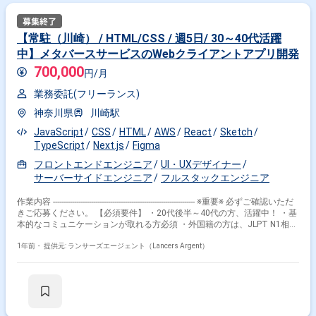
【常駐（川崎） / HTML/CSS / 週5日/ 30～40代活躍
中】メタバースサービスのWebクライアントアプリ開発
700,000
円/月
業務委託(フリーランス)
神奈川県
川崎駅
JavaScript
CSS
HTML
AWS
React
Sketch
TypeScript
Next.js
Figma
フロントエンドエンジニア
UI・UXデザイナー
サーバーサイドエンジニア
フルスタックエンジニア
作業内容 ------------------------------------------------------------------- ※重要※ 必ずご確認いただ
きご応募ください。 【必須要件】 ・20代後半～40代の方、活躍中！ ・基
本的なコミュニケーションが取れる方必須 ・外国籍の方は、JLPT N1相当
またはJPT700点以上のビジネス日本語上級レベル必須 ・フルタイム案件
（副業不可） ・エンジニア実務経験3年以上必須 ---------------------------------------------
1年前・
提供元: ランサーズエージェント（Lancers Argent）
---------------------- 【企業】 弊社グループでは、自動運転・車載システム、社会
インフラシステム、Webビジネス向けシステム、IoT関連システムおよび
ロボット/AI、モバイル機器等のソフトウェアの開発・品質検証、金融機関
向けシステム開発、システムの運用・ヘルプデスク、IT商品の販売および
システムインテグレーション、クラウドサービスの提供やゲームコンテン
ツの開発など、システムの企画・設計・開発・導入から保守・ユーザーサ