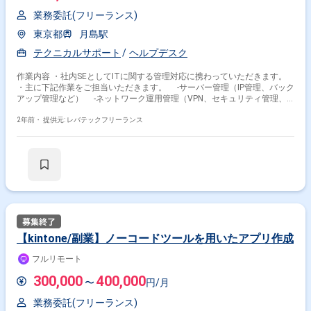
業務委託(フリーランス)
東京都
月島駅
テクニカルサポート
ヘルプデスク
作業内容 ・社内SEとしてITに関する管理対応に携わっていただきます。
・主に下記作業をご担当いただきます。 -サーバー管理（IP管理、バック
アップ管理など） -ネットワーク運用管理（VPN、セキュリティ管理、
電話、社内Wi-Fi含む） -ソフト管理（Office系、AutoCAD、Adobe系な
ど） -社内PCなどハード機器の管理 -自社ホームページの管理 -ベン
2年前・
提供元: レバテックフリーランス
ダとの折衝
【kintone/副業】ノーコードツールを用いたアプリ作成
フルリモート
300,000
400,000
〜
円/月
業務委託(フリーランス)