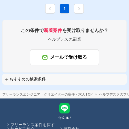
ご自宅へ郵送いたしますので、 まずは実際に手元で触りながらシステムの
使い方をキャッチアップしていただき、 問い合わせ時には、必要に応じて
1
画面共有機能なども利用し、ユーザーサポート業務を行っていただきま
す。 ■募集背景: 新規事業として数年前にリリースし、多くのお客様から引
き合いを頂戴している中で ユーザーサポート業務体制が整っていないとい
う課題がございます。 現状、お客様からの問い合わせは外部のコールセン
ターにて一次対応を行っておりますが、 一部の技術的なお問い合わせに関
この条件で
新着案件
を受け取りませんか？
しては同社側へエスカレーションし、 都度そのタイミングに空いている社
員が対応している状況です。 一方で飲食店のお客様は土日もシステムを利
ヘルプデスク,副業
用するため、 社員メンバーのサポート体制ではまかないきれず、 今回ま
ずは土日からテクニカルサポート業務をご支援いただける方をお探しして
おります。
メールで受け取る
おすすめの検索条件
フリーランスエンジニア・クリエイターの案件・求人TOP
ヘルプデスクのフ
公式LINE
フリーランス案件を探す
サービス紹介
運営会社