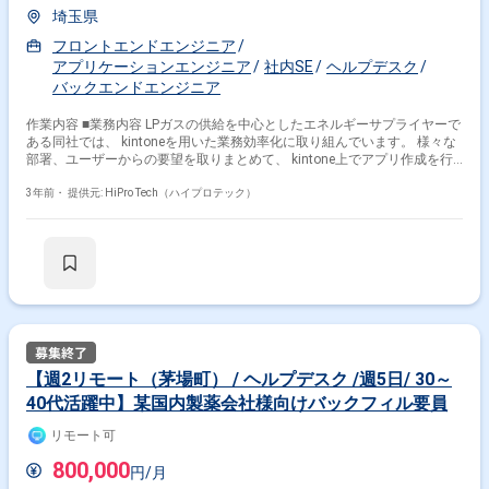
埼玉県
フロントエンドエンジニア
アプリケーションエンジニア
社内SE
ヘルプデスク
バックエンドエンジニア
作業内容 ■業務内容 LPガスの供給を中心としたエネルギーサプライヤーで
ある同社では、 kintoneを用いた業務効率化に取り組んでいます。 様々な
部署、ユーザーからの要望を取りまとめて、 kintone上でアプリ作成を行
っていただける方を募集しております。 ・LPガス事業の各営業所の集計業
務の効率化 ・医療事業の受注のWEB化 ・本社の毎月の定型業務、チェッ
3年前・
提供元: HiPro Tech（ハイプロテック）
ク作業の効率化 ■募集背景・課題 現状、同社ではkintoneを扱える方が1名
しかおらず、 その方が長期休暇に入られることが決まっています。 副業
的にkintoneでアプリ作成をお手伝いいただける方を募集しております。
【週2リモート（茅場町） / ヘルプデスク /週5日/ 30～
40代活躍中】某国内製薬会社様向けバックフィル要員
リモート可
800,000
円/月