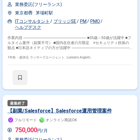
業務委託(フリーランス)
東京都
茅場町駅
ITコンサルタント
ブリッジSE
PM
PMO
ヘルプデスク
作業内容 ------------------------------------------------------------------- ■35歳～50歳が活躍中 ■フ
ルタイム案件（副業不可） ■国内在住者の方限定 ※セキュリティ担保の
観点 ■日本語ネイティブの方が活躍中 -----------------------------------------------------------------
-- 【企業】 AI、IoT、BigData、RPAなど ハイエンドテクノロジーを活用し
たデジタルトランスフォーメーションと、 クラウド・WEB・ITインフラ
1年前・
提供元: ランサーズエージェント（Lancers Argent）
ストラクチャといった ICTのベースとなるシステムインテグレーションの
融合により、 社会のデジタルトランスフォーメーションを実現し、価値あ
るイノベーションの創出に努めています。 【業務内容】 別ベンダーが保
守運用を担当しており、他ベンダーとコミュニケーションをとりながら業
務タスクの巻取り、業務改善をアドバイスでご支援いただきます 【その
他】 週3日出社（出社場所：茅場町駅から徒歩10分） 就業時間：9:00～
18:00 稼働開始希望時期：2024年11月～長期想定
【副業/Salesforce】Salesforce運用管理案件
フルリモート
オンライン商談OK
750,000
円/月
業務委託(フリーランス)