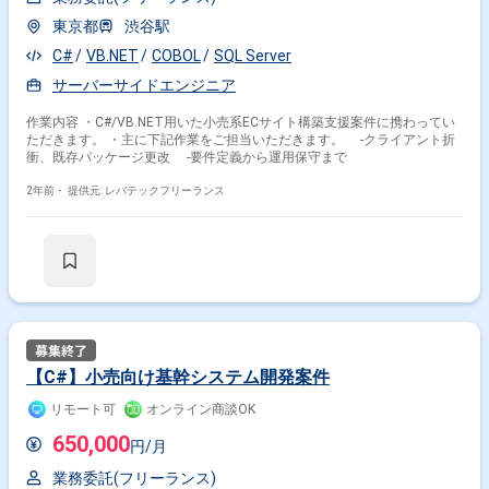
東京都
渋谷駅
C#
VB.NET
COBOL
SQL Server
サーバーサイドエンジニア
作業内容 ・C#/VB.NET用いた小売系ECサイト構築支援案件に携わってい
ただきます。 ・主に下記作業をご担当いただきます。 -クライアント折
衝、既存パッケージ更改 -要件定義から運用保守まで
2年前・
提供元: レバテックフリーランス
【C#】小売向け基幹システム開発案件
リモート可
オンライン商談OK
650,000
円/月
業務委託(フリーランス)