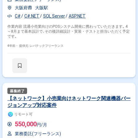
大阪府
大阪駅
C#
C#.NET
SQL Server
ASP.NET
作業内容 流通小売業向けのPOSシステム開発に携わっていただきます｡ 4
～8月まで基本設計で､その後詳細設計・実装・テストと担当いただく予定
です｡
4年前・
提供元: レバテックフリーランス
【ネットワーク】小売業向けネットワーク関連機器バー
ジョンアップ対応案件
リモート可
550,000
円/月
業務委託(フリーランス)