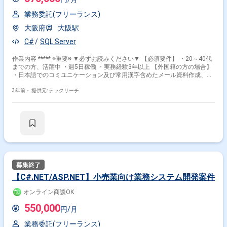
C# × 副業
C# × 在宅・リモート
業務委託(フリーランス)
大阪府
大阪駅
その他の条件で検索する
C#
SQL Server
作業内容 ***** ※重要※ ▼必ずお読みください▼ 【必須要件】 ・20～40代
その他開発言語・スキルから探す
までの方、活躍中 ・週5日稼働 ・実務経験3年以上 【外国籍の方の場合】
・日本語でのコミユニケーション及び常用漢字含めたメール資料作成、読
C#.NET
ASP.NET
Java
SQL
JavaScript
解等に問題ないレベル ***** 小売業向け基幹システムの保守運用並びに改
SQL Server
Windows
C++
Unity
C
修等を担当して頂きます。
3年前・
提供元: テックリーチ
その他の職種から探す
サーバーサイドエンジニア
バックエンドエンジニア
スマホアプリエンジニア
フロントエンドエンジニア
PM
【C#.NET/ASP.NET】小売業向け業務システム開発案件
オンライン商談OK
550,000
円/月
業務委託(フリーランス)