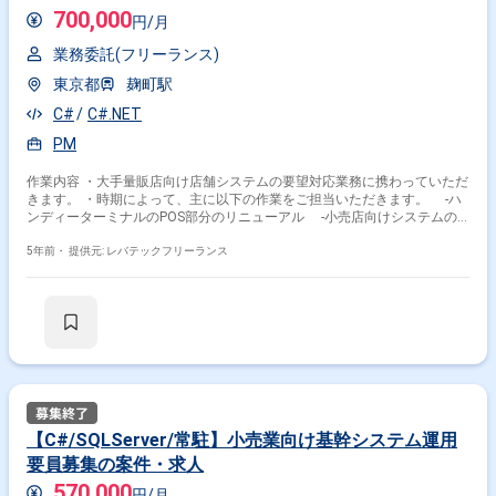
700,000
円/月
業務委託(フリーランス)
東京都
麹町駅
C#
C#.NET
PM
作業内容 ・大手量販店向け店舗システムの要望対応業務に携わっていただ
きます。 ・時期によって、主に以下の作業をご担当いただきます。 -ハ
ンディーターミナルのPOS部分のリニューアル -小売店向けシステムの
掛け合わせ条件で絞り込む
参照先DBの拡張 -POSシステムのサーバ部分の保守開発 ・ハンディータ
ーミナルのリニューアルをお願いする際は 要件定義～リリースまでの工
5年前・
提供元: レバテックフリーランス
職種で絞り込む
程をご担当いただきます。
C# × サーバーサイドエンジニア
C# × アプリケーションエンジニア
業界で絞り込む
C# × サービス
C# × ソーシャルゲーム
C# × メーカー
【C#/SQLServer/常駐】小売業向け基幹システム運用
C# × 物流
C# × 証券
C# × 金融系
C# × 官公庁
要員募集の案件・求人
特徴で絞り込む
570,000
円/月