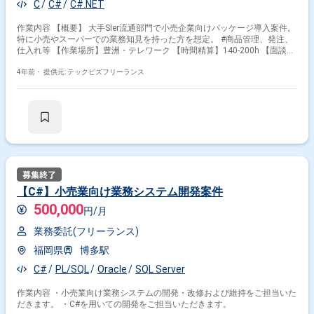
C
C#
C#.NET
作業内容 【概要】 大手SIer流通部門で小売企業向けパッケージ導入案件。
特に小売やスーパーでの業務知見を持った方を想定。 #商品管理、発注、
仕入れ等 【作業場所】豊洲・テレワーク 【時間精算】140-200h 【面談回
数】1回予定 ※以下に該当する方からの応募はお断りしております。 な
お、選考を進めるにあたってスキルシートが必要です。 --------------------------------
4年前・
提供元: テックビズフリーランス
------------------------ ・週5日稼働できない方 --------------------------------------------------------
【C#】小売業向け業務システム開発案件
500,000
円/月
業務委託(フリーランス)
福岡県
博多駅
C#
PL/SQL
Oracle
SQL Server
作業内容 ・小売業向け業務システムの開発・改修および維持をご担当いた
だきます。 ・C#を用いての開発をご担当いただきます。