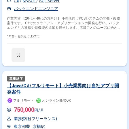
C#
MySQL
SQL Server
バックエンドエンジニア
作業内容 【20代～40代の方向け】 小売店向けPOSシステムの開発・改修
案件です。 C#でのクライアントアプリケーションの開発を行い、バック
エンドとの連携や新機能の追加を担当します。店舗ごとのニーズに合わせ
たカスタマイズも行います。
1年前・
提供元: ELEVATE
【Java/C#/フルリモート】小売業界向け自社アプリ開
発案件
フルリモート
オンライン商談OK
750,000
円/月
業務委託(フリーランス)
東京都
京橋駅