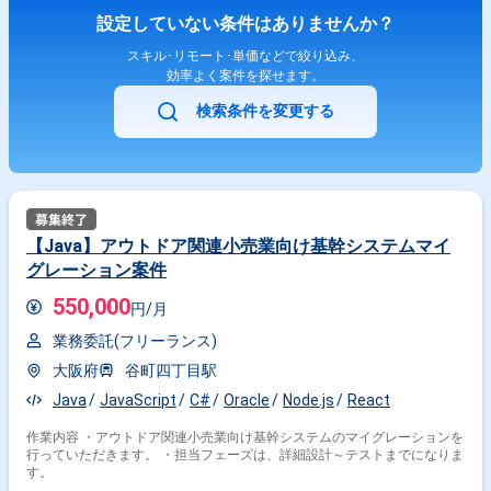
設定していない条件はありませんか？
スキル･リモート･単価などで絞り込み、
効率よく案件を探せます。
検索条件を変更する
【Java】アウトドア関連小売業向け基幹システムマイ
グレーション案件
550,000
円/月
業務委託(フリーランス)
大阪府
谷町四丁目駅
Java
JavaScript
C#
Oracle
Node.js
React
作業内容 ・アウトドア関連小売業向け基幹システムのマイグレーションを
行っていただきます。 ・担当フェーズは、詳細設計～テストまでになりま
す。