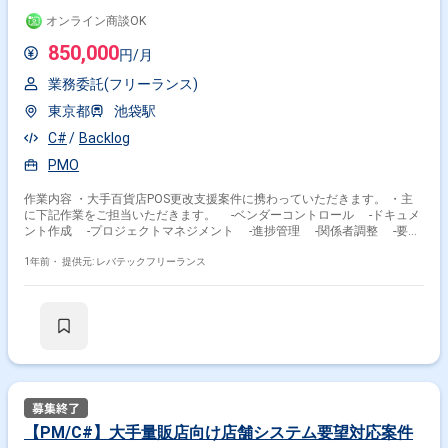
オンライン商談OK
850,000
円/月
業務委託(フリーランス)
東京都
池袋駅
C#
Backlog
PMO
作業内容 ・大手百貨店POS更改支援案件に携わっていただきます。 ・主
に下記作業をご担当いただきます。 ‐ベンダーコントロール ‐ドキュメ
ント作成 ‐プロジェクトマネジメント ‐進捗管理 ‐関係者調整 ‐要件
定義
1年前・
提供元: レバテックフリーランス
【PM/C#】大手量販店向け店舗システム要望対応案件