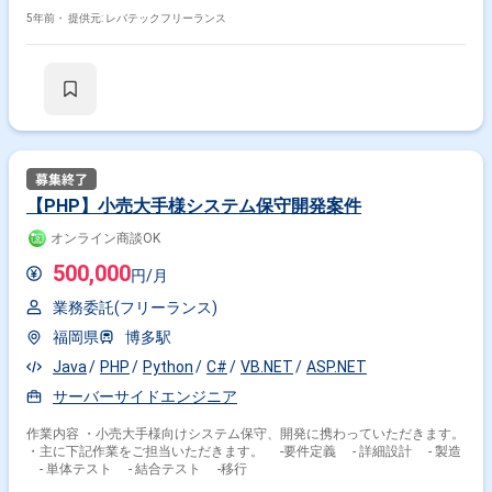
5年前・
提供元: レバテックフリーランス
【PHP】小売大手様システム保守開発案件
オンライン商談OK
500,000
円/月
業務委託(フリーランス)
福岡県
博多駅
Java
PHP
Python
C#
VB.NET
ASP.NET
サーバーサイドエンジニア
作業内容 ・小売大手様向けシステム保守、開発に携わっていただきます。
・主に下記作業をご担当いただきます。 -要件定義 - 詳細設計 - 製造
- 単体テスト - 結合テスト -移行