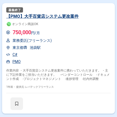
【PMO】大手百貨店システム更改案件
オンライン商談OK
750,000
円/月
業務委託(フリーランス)
東京都
池袋駅
C#
PMO
作業内容 ・大手百貨店システム更改案件に携わっていただきます。 ・主
に下記作業をご担当いただきます。 ‐ベンダーコントロール ‐ドキュメ
ント作成 ‐プロジェクトマネジメント ‐進捗管理 ‐社内外調整
1年前・
提供元: レバテックフリーランス