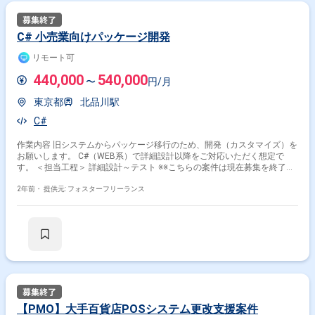
C# 小売業向けパッケージ開発
リモート可
440,000
540,000
〜
円/月
東京都
北品川駅
C#
作業内容 旧システムからパッケージ移行のため、開発（カスタマイズ）を
お願いします。 C#（WEB系）で詳細設計以降をご対応いただく想定で
す。 ＜担当工程＞ 詳細設計～テスト ※※こちらの案件は現在募集を終了し
ております※※
2年前・
提供元: フォスターフリーランス
【PMO】大手百貨店POSシステム更改支援案件