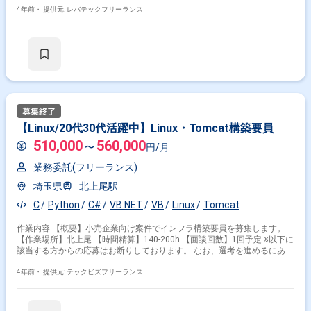
4年前・
提供元: レバテックフリーランス
【Linux/20代30代活躍中】Linux・Tomcat構築要員
510,000
560,000
〜
円/月
業務委託(フリーランス)
埼玉県
北上尾駅
C
Python
C#
VB.NET
VB
Linux
Tomcat
作業内容 【概要】小売企業向け案件でインフラ構築要員を募集します。
【作業場所】北上尾 【時間精算】140-200h 【面談回数】1回予定 ※以下に
該当する方からの応募はお断りしております。 なお、選考を進めるにあた
ってスキルシートが必要です。 -------------------------------------------------------- ・週5日稼
働できない方 --------------------------------------------------------
4年前・
提供元: テックビズフリーランス