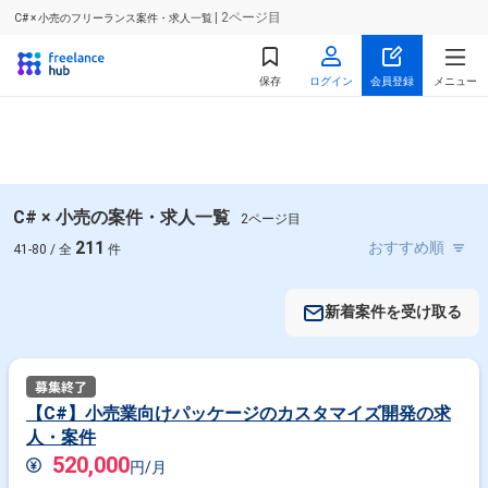
| 2ページ目
C# × 小売のフリーランス案件・求人一覧
保存
ログイン
会員登録
メニュー
C# × 小売の案件・求人一覧
2ページ目
211
41-80 / 全
件
新着案件を受け取る
【C#】小売業向けパッケージのカスタマイズ開発の求
人・案件
520,000
円/月