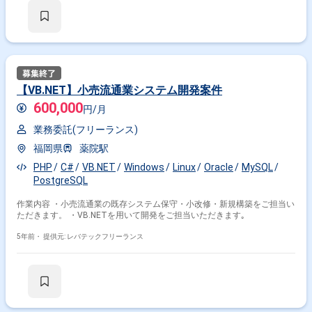
【VB.NET】小売流通業システム開発案件
600,000
円/月
業務委託(フリーランス)
福岡県
薬院駅
PHP
C#
VB.NET
Windows
Linux
Oracle
MySQL
PostgreSQL
作業内容 ・小売流通業の既存システム保守・小改修・新規構築をご担当い
ただきます。 ・VB.NETを用いて開発をご担当いただきます｡
5年前・
提供元: レバテックフリーランス