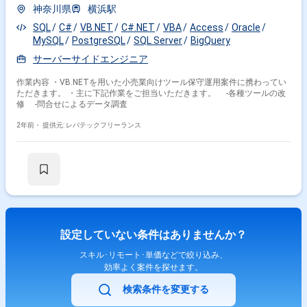
神奈川県
横浜駅
SQL
C#
VB.NET
C#.NET
VBA
Access
Oracle
MySQL
PostgreSQL
SQL Server
BigQuery
サーバーサイドエンジニア
作業内容 ・VB.NETを用いた小売業向けツール保守運用案件に携わってい
ただきます。 ・主に下記作業をご担当いただきます。 -各種ツールの改
修 -問合せによるデータ調査
2年前・
提供元: レバテックフリーランス
設定していない条件はありませんか？
スキル･リモート･単価などで絞り込み、
効率よく案件を探せます。
検索条件を変更する