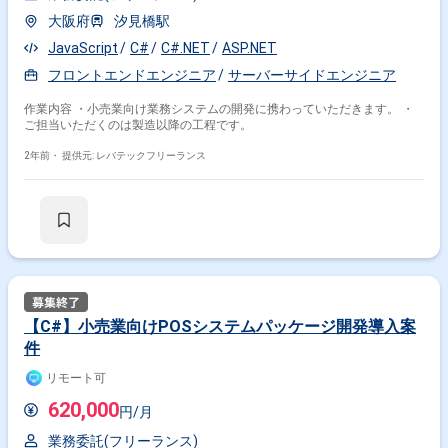
大阪府
汐見橋駅
JavaScript
C#
C#.NET
ASP.NET
フロントエンドエンジニア
サーバーサイドエンジニア
作業内容 ・小売業向け業務システムの開発に携わっていただきます。 ・
ご担当いただくのは製造以降の工程です。
2年前・
提供元: レバテックフリーランス
【C#】小売業向けPOSシステムパッケージ開発導入案
件
リモート可
620,000
円/月
業務委託(フリーランス)