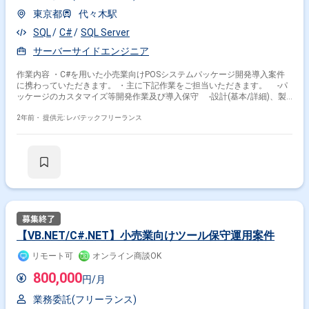
東京都
代々木駅
SQL
C#
SQL Server
サーバーサイドエンジニア
作業内容 ・C#を用いた小売業向けPOSシステムパッケージ開発導入案件
に携わっていただきます。 ・主に下記作業をご担当いただきます。 -パ
ッケージのカスタマイズ等開発作業及び導入保守 -設計(基本/詳細)、製
造、テスト
2年前・
提供元: レバテックフリーランス
【VB.NET/C#.NET】小売業向けツール保守運用案件
リモート可
オンライン商談OK
800,000
円/月
業務委託(フリーランス)