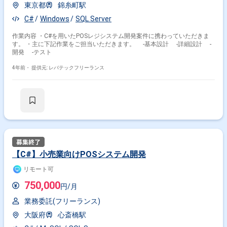
東京都
錦糸町駅
C#
Windows
SQL Server
作業内容 ・C#を用いたPOSレジシステム開発案件に携わっていただきま
す。 ・主に下記作業をご担当いただきます。 -基本設計 -詳細設計 -
開発 -テスト
4年前・
提供元: レバテックフリーランス
【C#】小売業向けPOSシステム開発
リモート可
750,000
円/月
業務委託(フリーランス)
大阪府
心斎橋駅