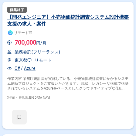
【開発エンジニア】小売物価統計調査システム設計構築
支援の求人・案件
リモート可
700,000
円/月
業務委託(フリーランス)
東京都
リモート
C#
Azure
作業内容 某省庁統計局が実施している、小売物価統計調査にかかるシステ
ム刷新プロジェクトをご支援いただきます。 現状、レガシーな構成で構築
されているシステムをAzureをベースとしたクラウドネイティブな仕組み
に刷新いたします。 また、調査員端末としてiPad mini端末を利用
し、.NET MAUIを用いたアプリケーション開発を行います。 アプリ設計・
3年前・
提供元: BIGDATA NAVI
開発リーダー(弊社社員)の下で、下記業務をご対応いただきます。 ・調達
仕様書、要件定義書などの要件確認・対応方針確認 ・要件に基づくモバイ
ルアプリケーション、Webアプリケーションの設計、構築及びテスト
（設計検討作業、動作検証、設計書ドキュメント、テスト仕様書作成を含
む）