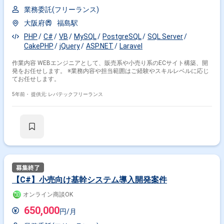
業務委託(フリーランス)
大阪府
福島駅
PHP
C#
VB
MySQL
PostgreSQL
SQL Server
CakePHP
jQuery
ASP.NET
Laravel
作業内容 WEBエンジニアとして、販売系や小売り系のECサイト構築、開
発をお任せします。 ※業務内容や担当範囲はご経験やスキルレベルに応じ
てお任せします。
5年前・
提供元: レバテックフリーランス
【C#】小売向け基幹システム導入開発案件
オンライン商談OK
650,000
円/月