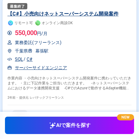
【C#】小売向けネットスーパーシステム開発案件
リモート可
オンライン商談OK
550,000
円/月
業務委託(フリーランス)
千葉県
幕張駅
SQL
C#
サーバーサイドエンジニア
作業内容 ・小売向けネットスーパーシステム開発案件に携わっていただき
ます。 ・主に下記作業をご担当いただきます。 -ネットスーパーシステ
ムにおけるデータ連携開発支援 -C#でのAzureで動作するAdapter機能の
開発、調査(AzureFunction)
2年前・
提供元: レバテックフリーランス
NEW
AIで案件を探す