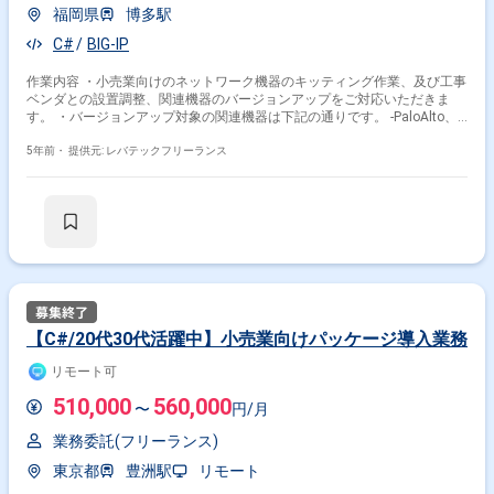
福岡県
博多駅
C#
BIG-IP
作業内容 ・小売業向けのネットワーク機器のキッティング作業、及び工事
ベンダとの設置調整、関連機器のバージョンアップをご対応いただきま
す。 ・バージョンアップ対象の関連機器は下記の通りです。 -PaloAlto、
Fortigate、Cisco FW、SRX、A10、ISE、WLC、BIG-IP など
5年前・
提供元: レバテックフリーランス
【C#/20代30代活躍中】小売業向けパッケージ導入業務
リモート可
510,000
560,000
〜
円/月
業務委託(フリーランス)
東京都
豊洲駅
リモート