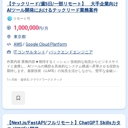
さを許容しながら積極的な行動がとれ、協調性があり、探究心をもってい
【テックリード/週5日/一部リモート】 大手企業向け
る方を歓迎いたします。成果をあげるために必要なスキルを備え、礼儀正
AIツール開発におけるテックリード業務案件
しく謙虚である方を求めています。 【ポジションの魅力】 太陽光発電所
ソリューションや蓄電所ソリューションに関するクラウドソリューション
リモート可
の企画からPoC、ローンチまで一連のプロセスに関わることができます。
【開発環境】 生成AI技術やLLMを活用したPoC開発およびAIアプリケーシ
1,000,000
円/月
ョン開発を行っていただきます。
東京都
AWS
Google Cloud Platform
ITコンサルタント
バックエンドエンジニア
作業内容 業務内容 ■ 期待するミッション 技術的な知見からビジネスサイ
ドと連携し、AIツールの構想を具体的なシステム構成へ昇華させる役割を
期待します。最新技術（LLM等）の知見を活かしながら、堅牢な金融シス
テムとしての品質を担保し、プロジェクトを成功に導く技術の要となって
いただきます。 ■ 業務内容・担当工程 【要件定義・設計・実装】 大手銀
1ヶ月前・
提供元: クラウドワークス テック
行向けAIソリューションの開発において、以下の業務を推進していただき
ます。 ・顧客課題に基づくシステム要件への落とし込み ・技術選定およ
びアーキテクチャの設計 ・バックエンドを中心とした開発およびリード
・プロジェクト初期段階における顧客とのコミュニケーション ■ 開発環境
プログラミング：Python FW：AWS（推奨）, GCP インフラ：AWS, GCP ■
働き方 ・ 稼働量：週5日 ・ リモート稼働：一部リモート 関わるサービ
ス・プロダクト ■ 企業について AIスタートアップであり、アルゴリズムと
ソフトウェアの両輪で社会実装を推進しています。 東大修士・博士号保持
者や大手メーカーでの研究開発経験者など、アカデミア知見を豊富に持つ
【Next.js/FastAPI/フルリモート】ChatGPT Skillsカタ
優秀なメンバーが多数在籍しており、最先端技術を用いた新規事業開発に