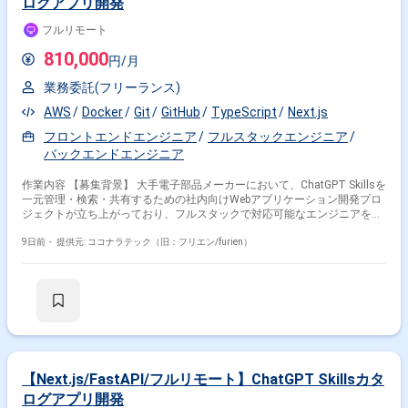
ログアプリ開発
注力している企業です。 ■ プロダクトについて 大手銀行のホールセール部
門（法人営業部）における業務効率化や高度化を実現するためのAIツール
フルリモート
開発プロジェクトです。最先端のAI技術を金融の実業務に組み込み、大規
模なシステムとして構築・運用することを目指しています。 ■ 募集背景 ビ
810,000
円/月
ジネスの急拡大に伴い、特にDXパートナー事業部におけるエンジニアリソ
ースが不足しています。単なる開発だけでなく、顧客の課題をシステム要
業務委託(フリーランス)
件に落とし込み、最適な技術選定やアーキテクチャ設計をリードできる即
戦力の人材を募集しています。
AWS
Docker
Git
GitHub
TypeScript
Next.js
掛け合わせ条件で絞り込む
フロントエンドエンジニア
フルスタックエンジニア
バックエンドエンジニア
フレームワークで絞り込む
作業内容 【募集背景】 大手電子部品メーカーにおいて、ChatGPT Skillsを
Python × Django
Python × Flask
一元管理・検索・共有するための社内向けWebアプリケーション開発プロ
ジェクトが立ち上がっており、フルスタックで対応可能なエンジニアを募
職種で絞り込む
集しております。 【作業内容】 Next.jsを用いたフロントエンド画面の設
計・実装を行っていただきます。 FastAPIを用いたバックエンドおよびAPI
9日前・
提供元: ココナラテック（旧：フリエン/furien）
Python × バックエンドエンジニア
の設計・実装を担当していただきます。 SkillsのZIPファイルアップロー
ド、情報登録、一覧表示、検索機能の実装を行っていただきます。 Gitリ
Python × サーバーサイドエンジニア
ポジトリへの登録・連携機能の実装を行っていただきます。 Dockerを用い
た開発環境および実行環境の構築を行っていただきます。 AWS ECSへの
Python × フロントエンドエンジニア
アプリケーションデプロイを行っていただきます。 CI/CDパイプラインの
Python × データサイエンティスト
設計・構築を行っていただきます。 単体テスト、結合テスト、コードレビ
ューの実施を行っていただきます。 【求める人物像】 フロントエンドか
Python × インフラエンジニア
Python × AIエンジニア
らバックエンド、インフラまで一貫して主体的に取り組んでいただける方
を求めております。 少人数体制の中で自ら課題を整理し、自走して開発を
【Next.js/FastAPI/フルリモート】ChatGPT Skillsカタ
業界で絞り込む
推進していただける方を歓迎いたします。 チーム開発においてコミュニケ
ログアプリ開発
ーションを取りながら品質向上に取り組んでいただける方を求めておりま