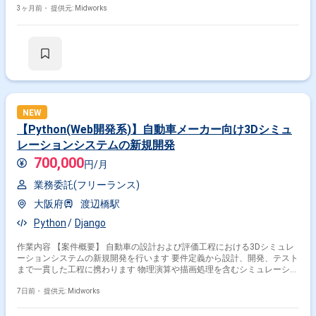
用業務にも携わります。 【作業内容】 ・Anaplanへの新規ユーザー登録、
3ヶ月前・
提供元: Midworks
既存ユーザーの権限設定 ・本番環境アクセス用特権IDの発行 ・ユーザー
からの権限に関する問い合わせ対応、権限の見直し（予算管理、投資管
理、管理連結の3領域） ・Anaplanログの取得と分析によるモデル容量の
把握 ・Databricksへの新規ユーザー登録
NEW
【Python(Web開発系)】自動車メーカー向け3Dシミュ
レーションシステムの新規開発
700,000
円/月
業務委託(フリーランス)
大阪府
渡辺橋駅
Python
Django
作業内容 【案件概要】 自動車の設計および評価工程における3Dシミュレ
ーションシステムの新規開発を行います 要件定義から設計、開発、テスト
まで一貫した工程に携わります 物理演算や描画処理を含むシミュレーショ
ン機能の実装を担当します 関係者との調整を通じて仕様の最適化および品
質向上を図ります 【作業内容】 要件定義および仕様調整 基本設計および
7日前・
提供元: Midworks
詳細設計の作成 3Dシミュレーション機能の開発実装 単体テストおよび結
合テストの実施 不具合対応および改修対応