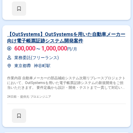
【OutSystems】OutSystemsを用いた自動車メーカー
向け電子帳票証跡システム開発案件
600,000
1,000,000
〜
円/月
業務委託(フリーランス)
東京都
神谷町駅
作業内容 自動車メーカーの部品補給システム次期リプレースプロジェクト
において、OutSystemsを用いた電子帳票証跡システムの新規開発をご担
当いただきます。 要件定義から設計・開発・テストまで一貫して対応いた
だく想定です。 また、開発環境の一部ではPythonを利用しており、ご経
験に応じて関連する開発にも携わっていただく可能性があります。
24日前・
提供元: プロエンジニア