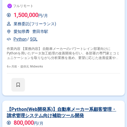
フルリモート
1,500,000
円/月
業務委託(フリーランス)
愛知県
豊田市駅
Python
SQL
作業内容 【業務内容】 自動車メーカーのパワートレイン部署向けに
Pythonを用いたデータ加工処理の改善開発を行い、各部署の専門家とコミ
ュニケーションを取りながら分析業務を進め、要望に応じた改善提案や実
装を行います。 【作業内容】 ・Pythonで実装されているデータ加工処理
の改善 ・自動車メーカーのパワートレイン部署からの要望に基づく改善開
6ヶ月前・
提供元: Midworks
発 【稼働日数】週5日 【リモート日数】フルリモート
【Python(Web開発系)】自動車メーカー系顧客管理・
請求管理システム向け補助ツール開発
800,000
円/月