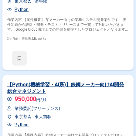
東京都
渋谷駅
Python
作業内容 【案件概要】 某メーカー向けの業務システム開発案件です。 要
件定義から設計・開発・テスト・リリースまで一貫して対応いただきま
す。 Google Cloud環境上での開発を前提としたプロジェクトとなります。
【作業内容】 ・要件定義、基本設計、詳細設計対応 ・Pythonを用いた
Webアプリケーション開発 ・Google Cloud環境でのシステム構築および運
3ヶ月前・
提供元: Midworks
用を考慮した開発 ・テスト（単体・結合）およびリリース対応 ・既存機
能の改修および機能追加対応 ・チーム内での技術検討および開発推進
【Python(機械学習・AI系)】鉄鋼メーカー向けAI開発
総合マネジメント
950,000
円/月
業務委託(フリーランス)
東京都
東大前駅
Python
作業内容 【業務内容】 鉄鋼メーカー向けのAI開発プロジェクトにおい