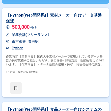
【Python(Web開発系)】素材メーカー向けデータ基盤
保守
500,000
円/月
業務委託(フリーランス)
東京都
豊洲駅
Python
作業内容 【業務内容】 国内大手素材メーカーで運用されているデータ基
盤の保守業務をご担当いただき、安定稼働や障害対応、性能改善などを行
います。 【作業内容】 ・データ基盤の運用・保守 ・障害発生時の調査・
原因究明・修正対応 ・性能改善やチューニング ・既存システムの定期メ
5ヶ月前・
提供元: Midworks
ンテナンス ・運用手順書やドキュメントの更新
【Python(Web開発系)】食品メーカー向けシステムの