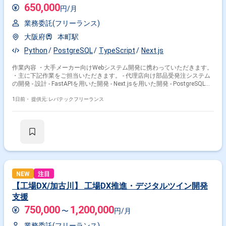
650,000
円/月
業務委託(フリーランス)
大阪府
本町駅
Python
PostgreSQL
TypeScript
Next.js
作業内容 ・大手メーカー向けWebシステム開発に携わっていただきます。
・主に下記作業をご担当いただきます。 - 代理店向け部品受発注システム
の開発 - 設計 - FastAPIを用いた開発 - Next.jsを用いた開発 - PostgreSQLを
用いた開発
1日前・
提供元: レバテックフリーランス
NEW
注目
【工場DX/加古川】 工場DX推進・デジタルツイン開発
支援
750,000
1,200,000
〜
円/月
業務委託(フリーランス)