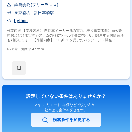
業務委託(フリーランス)
東京都
新日本橋駅
Python
作業内容 【業務内容】 自動車メーカー系の電力小売り事業者向け顧客管
理および請求管理システムの補助ツール開発に携わり、関連する付随業務
も対応します。 【作業内容】 ・Pythonを用いたバックエンド開発 ・
Docker環境での開発 ・AWS環境での実装・運用 ・GitHubによるソース管
理 ・SQLによるデータ操作 ・BazelおよびAWS Lambdaを用いた補助ツー
6ヶ月前・
提供元: Midworks
ル開発
設定していない条件はありませんか？
スキル･リモート･単価などで絞り込み、
効率よく案件を探せます。
検索条件を変更する