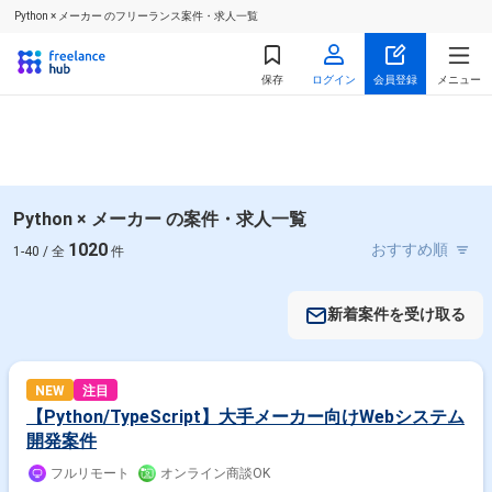
Python × メーカー のフリーランス案件・求人一覧
保存
ログイン
会員登録
メニュー
Python × メーカー の案件・求人一覧
1020
1-40 / 全
件
新着案件を受け取る
NEW
注目
【Python/TypeScript】大手メーカー向けWebシステム
開発案件
フルリモート
オンライン商談OK