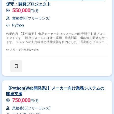
保守・開発プロジェクト
550,000
円/月
業務委託(フリーランス)
Python
作業内容 【案件概要】 食品メーカー向けシステムの保守開発支援プロジ
ェクトです。 既存システムの保守・運用、障害対応、機能追加開発を行い
ます。 システムの安定稼働と機能改善を目的とした、長期的なプロジェク
トとなります。 使用技術にはJava（Spring Framework）、Python、
Oracleデータベース、Linux環境などが含まれます。 【作業内容】 ・既存
6ヶ月前・
提供元: Midworks
システムの保守・運用作業 ・障害対応および復旧作業 ・機能追加開発の
設計・実装・テスト ・システム安定稼働に向けた改善提案・実施
【Python(Web開発系)】メーカー向け業務システムの
開発支援
750,000
円/月
業務委託(フリーランス)