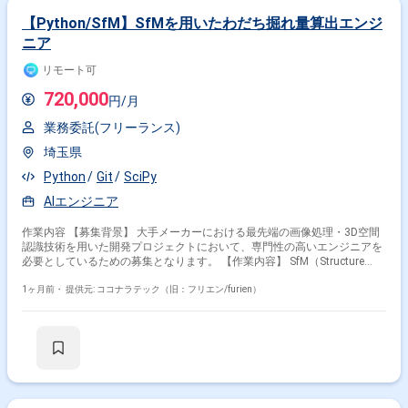
【Python/SfM】SfMを用いたわだち掘れ量算出エンジ
ニア
リモート可
720,000
円/月
業務委託(フリーランス)
埼玉県
Python
Git
SciPy
AIエンジニア
作業内容 【募集背景】 大手メーカーにおける最先端の画像処理・3D空間
認識技術を用いた開発プロジェクトにおいて、専門性の高いエンジニアを
必要としているための募集となります。 【作業内容】 SfM（Structure
from Motion）技術を用いた道路のわだち掘れ量の自動算出システムの開
発・アルゴリズム実装をご担当いただきます。カメラ画像から3D点群デー
1ヶ月前・
提供元: ココナラテック（旧：フリエン/furien）
タを生成し、ノイズ除去や平面推定を行ったうえで、断面形状の解析およ
び計測精度の検証・改善まで一連の工程を実施していただきます。 【求め
る人物像】 仮説検証を自走して繰り返せる方を求めています。また、チー
ム内でコミュニケーションを取りながら協調的に業務を進められる方を歓
迎いたします。 【ポジションの魅力】 最先端のコンピュータビジョンお
よびSfM技術を活用し、実世界の計測・評価に直結するシステム開発に携
わっていただけます。アルゴリズム設計から検証・改善まで一気通貫で関
われるため、専門性を高めつつ幅広い工程を経験できるポジションです。