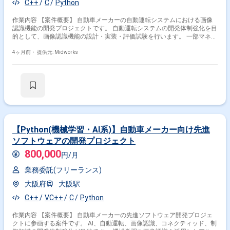
C++
C
Python
作業内容 【案件概要】 自動車メーカーの自動運転システムにおける画像
認識機能の開発プロジェクトです。 自動運転システムの開発体制強化を目
的として、画像認識機能の設計・実装・評価試験を行います。 一部マネジ
メント業務も含まれ、開発状況の管理や報告にも関わっていただきます。
最新のC言語およびPythonを用いたアルゴリズム開発を中心に、車載シス
4ヶ月前・
提供元: Midworks
テムとの連携も担当します 【作業内容】 ・画像認識機能の要件定義 ・C
言語とPythonを用いたアルゴリズム設計・実装 ・CAN通信を用いた車載
システムとの連携 ・画像認識機能のテスト・評価 ・開発状況の報告や一
部マネジメント業務参加
【Python(機械学習・AI系)】自動車メーカー向け先進
ソフトウェアの開発プロジェクト
800,000
円/月
業務委託(フリーランス)
大阪府
大阪駅
C++
VC++
C
Python
作業内容 【案件概要】 自動車メーカーの先進ソフトウェア開発プロジェ
クトに参画する案件です。 AI、自動運転、画像認識、コネクティッド、制