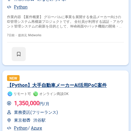
Python
作業内容 【案件概要】 グローバルに事業を展開する食品メーカー向けの
ID管理システム再構築プロジェクトです。 全社員が利用する認証・アカウ
ント管理システムの刷新を目的として、Web画面やバッチ機能の開発・改
修を行います。 業務システムの利便性や運用性向上に向けて、複数機能の
設計から開発、テストまで幅広く携わります。 新システムへの移行を支援
7日前・
提供元: Midworks
し、安定した認証基盤の構築を推進していただくポジションです。 【作業
内容】 ・ID管理システムのWeb画面機能の設計、開発および改修 ・バッチ
処理機能の設計、開発および改修 ・認証、アカウント管理機能の実装およ
び改善対応 ・詳細設計に基づくプログラム実装および単体、結合テスト対
応 ・既存システムから新システムへの移行支援および各種ドキュメント作
成対応
NEW
【Python】大手自動車メーカーAI活用PoC案件
リモート可
オンライン商談OK
1,350,000
円/月
業務委託(フリーランス)
東京都
渋谷駅
Python
Azure