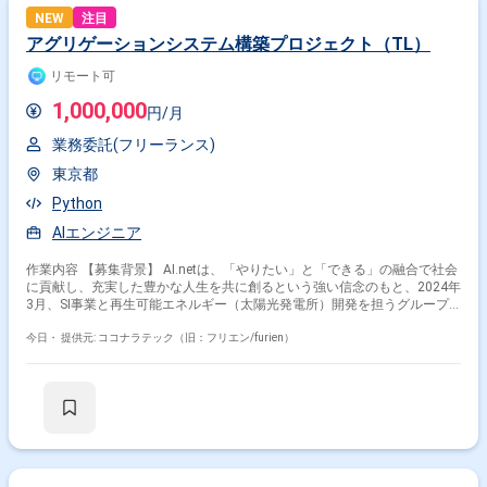
【開発環境】 PythonおよびOpenCV、NumPy、SciPyなどの数値計算ライ
NEW
注目
ブラリを用いた開発環境を想定しています。また、COLMAPやOpenSfMな
アグリゲーションシステム構築プロジェクト（TL）
どのSfMツールを併用した開発を行います。
リモート可
1,000,000
円/月
業務委託(フリーランス)
東京都
Python
AIエンジニア
作業内容 【募集背景】 AI.netは、「やりたい」と「できる」の融合で社会
に貢献し、充実した豊かな人生を共に創るという強い信念のもと、2024年
3月、SI事業と再生可能エネルギー（太陽光発電所）開発を担うグループ
企業の統合により誕生しました。 【作業内容】 AIテックリードや国、自
治体、大学、電力会社、メーカーとスピード感をもち連携しながら、研究
今日・
提供元: ココナラテック（旧：フリエン/furien）
開発の加速、顧客体験の革新、未来を拓くAI技術に関する業務領域に対応
していただきます。 具体的には、最新の科学論文と生成AI技術を駆使した
PoC開発、AIアプリケーションの設計・実装・テスト、LLMの技術探求、
AIチャットボットの開発、プロンプトエンジニアリングの実践などを行っ
ていただきます。 当社およびグループ会社が展開するクラウドソリューシ
ョンの企画段階から参画いただき、PoCを経てローンチまでを担当してい
ただきます。 【求める人物像】 新しい状況を学び、それに適応できる有
能な人材を求めています。常に影響型リーダーシップを発揮し、あいまい