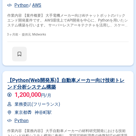
Python
AWS
作業内容 【案件概要】 大手電機メーカー向けAIチャットボットのバック
エンド開発案件です。 AWS環境上でAPI開発を中心に、Pythonを用いたシ
ステム構築を行います。 サーバーレスアーキテクチャを活用し、スケーラ
ブルな構成での開発を推進します。 設計から開発、改善まで一貫して関与
し、プロダクトの品質向上に貢献します。 【作業内容】 ・Pythonを用い
3ヶ月前・
提供元: Midworks
たAPI設計およびバックエンド開発 ・AWS（API Gateway、Lambda等）を
用いたシステム構築 ・DynamoDBを用いたデータ設計および管理 ・自社
コンテンツの設計、開発および改善対応 ・技術的観点からの課題解決およ
び改善提案
【Python(Web開発系)】自動車メーカー向け技術トレ
ンド分析システム構築
1,200,000
円/月
業務委託(フリーランス)
東京都
神谷町駅
Python
作業内容 【業務内容】 大手自動車メーカーの材料研究開発における技術
トレンド分析システム構築に参画し、実現可能性調査の終盤対応や残課題