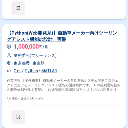
の進行管理および調整対応
【Python(Web開発系)】自動車メーカー向けツーリン
グアシスト機能の設計・実装
1,000,000
円/月
業務委託(フリーランス)
東京都
東京駅
C++
Python
MATLAB
作業内容 【案件概要】 自動車メーカーの自動運転システム開発プロジェ
クトにおけるツーリングアシスト機能の開発案件です。 AIや自動運転技術
の開発体制強化を背景に、白線認識や車両制御アルゴリズムの開発を行い
ます。 MatlabやSimulink、Python、C/C++など複数の技術を組み合わせ
て開発を進めます。 先進的な制御技術に携わりながら、実用化に向けた開
4ヶ月前・
提供元: Midworks
発に貢献いただきます 【作業内容】 ・白線認識アルゴリズムの設計・実
装 ・車両制御システムとの連携機能の開発 ・各種アルゴリズムの検証お
よび改善 ・関連チームとの連携による開発推進