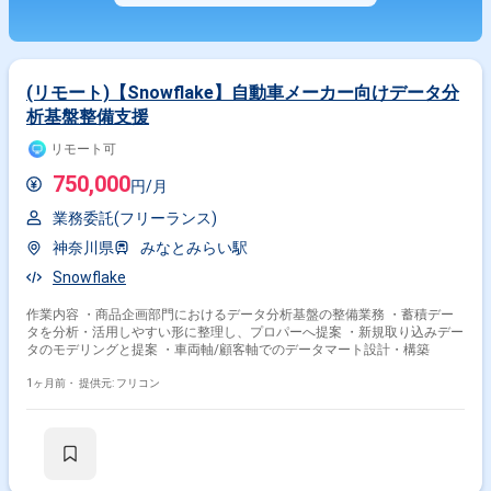
(リモート)【Snowflake】自動車メーカー向けデータ分
析基盤整備支援
リモート可
750,000
円/月
業務委託(フリーランス)
神奈川県
みなとみらい駅
Snowflake
作業内容 ・商品企画部門におけるデータ分析基盤の整備業務 ・蓄積デー
タを分析・活用しやすい形に整理し、プロパーへ提案 ・新規取り込みデー
タのモデリングと提案 ・車両軸/顧客軸でのデータマート設計・構築
1ヶ月前・
提供元: フリコン