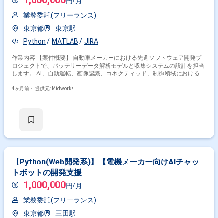
1,000,000
円/月
業務委託(フリーランス)
東京都
東京駅
Python
MATLAB
JIRA
作業内容 【案件概要】 自動車メーカーにおける先進ソフトウェア開発プ
ロジェクトで、バッテリーデータ解析モデルと収集システムの設計を担当
します。 AI、自動運転、画像認識、コネクティッド、制御領域における開
発体制強化を目的としています。 MATLAB、Simulink、Pythonなどを用い
た解析モデル設計を行います。 AWSやDockerなどの環境を活用し、収集
4ヶ月前・
提供元: Midworks
システムの構築・運用も含めた設計を行います。 長期的なプロジェクトへ
の参画を前提としています。 【作業内容】 ・バッテリーデータ解析モデ
ルの設計 ・バッテリーデータ収集システムの設計
【Python(Web開発系)】【電機メーカー向けAIチャッ
トボットの開発支援
1,000,000
円/月
業務委託(フリーランス)
東京都
三田駅