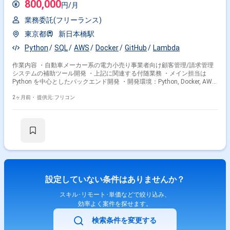
800,000
円/月
業務委託(フリーランス)
東京都
新日本橋駅
Python
SQL
AWS
Docker
GitHub
Lambda
作業内容 ・自動車メーカー系の電力小売り事業者向け顧客管理/請求管理
システムの補助ツール開発 ・上記に関連する付随業務 ・メイン担当は
Python を中心としたバックエンド開発 ・開発環境：Python, Docker, AWS,
GitHub, SQL, Bazel, AWS Lambda
2ヶ月前・
提供元: フリコン
設定していない条件はありませんか？
スキル･リモート･単価などで絞り込み、
効率よく案件を探せます。
検索条件を変更する