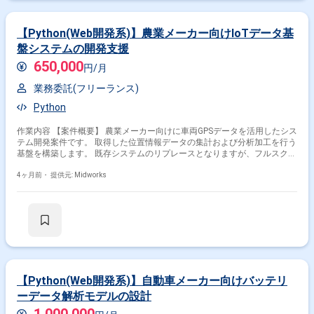
【Python(Web開発系)】農業メーカー向けIoTデータ基
盤システムの開発支援
650,000
円/月
業務委託(フリーランス)
Python
作業内容 【案件概要】 農業メーカー向けに車両GPSデータを活用したシス
テム開発案件です。 取得した位置情報データの集計および分析加工を行う
基盤を構築します。 既存システムのリプレースとなりますが、フルスクラ
ッチに近い形での開発となります。 データ活用を前提としたシステム設計
から実装まで幅広く関与いただきます。 【作業内容】 ・Pythonを用いた
4ヶ月前・
提供元: Midworks
Webシステムの設計および開発 ・GPSデータの収集、集計および分析処理
の実装 ・既存システムからのリプレース対応 ・データベース設計および
データ加工処理の実装 ・テストおよびリリース対応
【Python(Web開発系)】自動車メーカー向けバッテリ
ーデータ解析モデルの設計