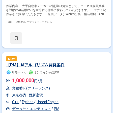
作業内容 ・大手自動車メーカーの購買DX施策として、ハーネス購買業務
を対象にAI活用PoCを実施する作業に携わっていただきます。 ・主に下記
作業をご担当いただきます。 - 見積データ(Excel)の分析・構造理解 - Azure
AI Foundryを活用した見積情報の抽出・正規化 - 項目マッピング・表記ゆ
れ吸収ロジックの検討 - 見積比較表の自動生成PoC・差異分析検証 - クライ
1日前・
提供元: レバテックフリーランス
アントおよび電通総研メンバーとの打合せ参加 - PoC結果確認と次フェー
ズ検討支援
NEW
【PM】AIアルゴリズム開発案件
リモート可
オンライン商談OK
1,000,000
円/月
業務委託(フリーランス)
東京都
西新宿駅
C++
Python
Unreal Engine
データサイエンティスト
PM