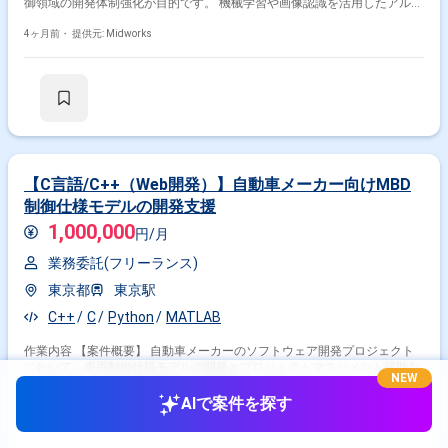
御領域の開発体制強化が目的です。 機械学習や画像認識を活用したアルゴ
リズム開発やシステム実装に携わります。 新技術の導入や既存システムと
の統合により、安全性や性能向上を目指します。 【作業内容】 ・Python
4ヶ月前・
提供元: Midworks
を用いたAI・機械学習モデルの開発・実装 ・画像認識アルゴリズムの検証
と改善 ・自動運転や制御システムへのAI統合支援 ・開発環境の構築およ
びテスト、検証作業 ・チームメンバーとの技術的調整・レビュー
【C言語/C++（Web開発）】自動車メーカー向けMBD
制御仕様モデルの開発支援
1,000,000
円/月
業務委託(フリーランス)
東京都
東京駅
C++
C
Python
MATLAB
作業内容 【案件概要】 自動車メーカーのソフトウェア開発プロジェクト
において、車両制御仕様モデルの開発とプロジェクトマネジメント補助を
NEW
行う案件です。 AIや自動運転、画像認識、コネクティッドカーなどの制御
システム開発体制強化を目的としています。 MATLAB/Simulinkや
AIで案件を探す
C/C++、Python、CANツール、ControlDeskなどのツールや言語を使用し
4ヶ月前・
提供元: Midworks
て開発を進めます。 開発とマネジメント補助を通じて、プロジェクト全体
の円滑な進行を支援します 【作業内容】 ・MATLAB/Simulinkを用いた車