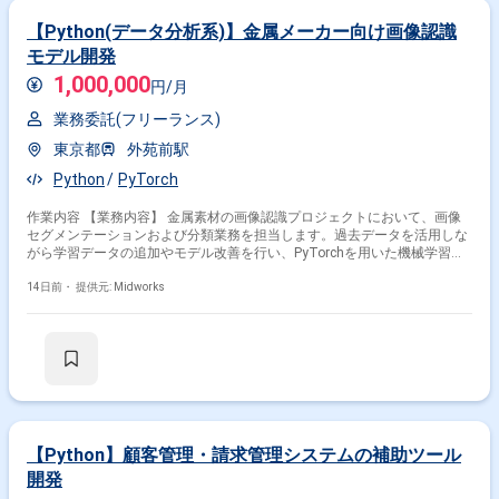
【Python(データ分析系)】金属メーカー向け画像認識
モデル開発
1,000,000
円/月
業務委託(フリーランス)
東京都
外苑前駅
Python
PyTorch
作業内容 【業務内容】 金属素材の画像認識プロジェクトにおいて、画像
セグメンテーションおよび分類業務を担当します。過去データを活用しな
がら学習データの追加やモデル改善を行い、PyTorchを用いた機械学習モ
デルの構築および精度向上を推進します。 【作業内容】 ・画像セグメン
テーションおよび分類処理の実施 ・学習データの追加および整備 ・機械
14日前・
提供元: Midworks
学習モデルの改善およびチューニング ・PyTorchを用いたモデル構築およ
び検証 ・精度評価および改善対応
【Python】顧客管理・請求管理システムの補助ツール
開発