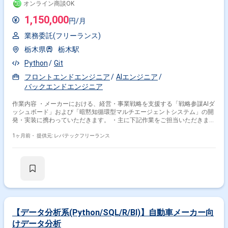
オンライン商談OK
立ち上げから携わることができる案件です。 Next.js、FastAPI、AWS
ECS、Docker、GitHub Actionsといったモダンな技術スタックをフルスタ
1,150,000
円/月
ックに経験することができます。 アーキテクチャ設計やCI/CD、セキュリ
ティなど、アプリケーション全体の設計から運用まで幅広い領域に関与で
業務委託(フリーランス)
きる環境です。 【開発環境】 フロントエンドはNext.js、TypeScriptを用い
て開発いたします。 バックエンドはPython、FastAPIを用いて開発いたし
栃木県
栃木駅
ます。 インフラはAWS ECS上に構築いたします。 コンテナ基盤として
Python
Git
Dockerを利用いたします。 CI/CDはGitHub Actions等を用いてパイプライ
ンを構築いたします。 ソースコード管理にはGitおよびGitHubを利用いた
フロントエンドエンジニア
AIエンジニア
します。
バックエンドエンジニア
作業内容 ・メーカーにおける、経営・事業戦略を支援する「戦略参謀AIダ
ッシュボード」および「暗黙知循環型マルチエージェントシステム」の開
発・実装に携わっていただきます。 ・主に下記作業をご担当いただきま
す。 - AIエージェント・RAG基盤の実装・高度化 - Claude(Claude Code /
Claude Desktop等)やAzure OpenAIを用いたLLMアプリケーション開発 - 各
1ヶ月前・
提供元: レバテックフリーランス
種RAG(Case RAG、Semantic/Hybrid RAG、Graph RAGなど)の実装および
検索精度のチューニング - MCP(Model Context Protocol)ツールを活用した
外部システム・業務データ連携、共通MCPサーバーの構築 - ダッシュボー
ド・Web UIフロントエンドおよびバックエンド開発 - ユーザー向けWeb
UI(HTML/JavaScript、プロトタイプアプリ)の開発 - FastAPI、
Qdrant(Vector DB)、Memgraph(Graph DB)等を用いたバックエンド基盤・
API構築 - ユーザーの判断・修正ログ(フィードバックデータ)を収集し、AI
のプロンプトや知識ベースへ自動蓄積するロジックの実装 - 現場(栃木)の
キーマンや開発リードと密に連携し、要求の具体化から実環境へのデプロ
【データ分析系(Python/SQL/R/BI)】自動車メーカー向
イまでをスピード感を持って推進
けデータ分析