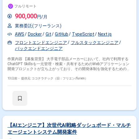
Python × サービス
す。 【ポジションの魅力】 ChatGPT Skillsを活用した社内向けWebアプリ
フルリモート
ケーションの立ち上げから携わることができ、アーキテクチャ設計から実
特徴で絞り込む
装、テストまで広い工程に関与していただけます。 Next.jsやFastAPI、
900,000
円/月
AWS ECS、Dockerなどモダンな技術スタックを用いてフルスタックにスキ
ルを発揮していただけます。 CI/CDや開発標準の整備など、開発プロセス
Python × 副業
Python × 在宅・リモート
業務委託(フリーランス)
の構築にも関わっていただける環境です。 【開発環境】 フロントエンド
はNext.js、TypeScript、バックエンドはPython、FastAPIを用いた構成と
AWS
Docker
Git
GitHub
TypeScript
Next.js
なっております。 インフラはAWS ECSを利用し、Dockerコンテナ上でア
フロントエンドエンジニア
フルスタックエンジニア
その他の条件で検索する
プリケーションを稼働させております。 CI/CDにはGitHub Actions等を用
い、ソースコード管理はGitおよびGitHubで行っております。
バックエンドエンジニア
その他開発言語・スキルから探す
作業内容 【募集背景】 大手電子部品メーカーにおいて、社内で利用する
ChatGPT Skillsを一元管理・検索・共有するためのWebアプリケーション
Django
Flask
AWS
SQL
Java
JavaScript
開発プロジェクトが立ち上がっており、その開発体制を強化するための募
React
TypeScript
Linux
PHP
集となります。 【作業内容】 Next.jsを用いたフロントエンド画面の設
計・実装を行っていただきます。 FastAPIを用いたバックエンドおよびAPI
13日前・
提供元: ココナラテック（旧：フリエン/furien）
の設計・実装を担当していただきます。 SkillsのZIPファイルアップロー
その他の職種から探す
ド、情報登録、一覧表示、検索機能の実装を行っていただきます。 Gitリ
ポジトリへの登録・連携機能の実装を行っていただきます。 Dockerを用い
サーバーサイドエンジニア
バックエンドエンジニア
た開発環境および実行環境の構築を行っていただきます。 AWS ECSへの
フロントエンドエンジニア
PM
アプリケーションデプロイを行っていただきます。 CI/CDパイプラインの
設計・構築を行っていただきます。 単体テスト、結合テスト、コードレビ
データサイエンティスト
ューの実施を行っていただきます。 【求める人物像】 フロントエンドか
らバックエンド、インフラまで一貫して主体的に対応できる方を求めてい
ます。 少人数体制の中で自ら課題を整理し、自走して開発を進められる方
【AIエンジニア】次世代AI戦略ダッシュボード・マルチ
が望ましいです。 品質やセキュリティ、開発プロセスの標準化にも関心を
エージェントシステム開発案件
持ち、継続的な改善に取り組める方を歓迎いたします。 【ポジションの魅
力】 生成AI関連のChatGPT Skillsを扱う社内向けWebアプリケーションの