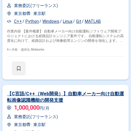
業務委託(フリーランス)
東京都
東京駅
C++
Python
Windows
Linux
Git
MATLAB
作業内容 【案件概要】 自動車メーカー向け自動運転ソフトウェア開発プ
ロジェクトにおける経路設計エンジニア案件です。 自動運転システムの高
度化に向けて、経路設計および画像処理エンジンの開発を強化します。 AI
や画像認識技術を活用し、MatlabやSimulink、CARLAなどのツールを用い
た開発を行います。 チームで連携しながら、設計から評価まで一貫して対
4ヶ月前・
提供元: Midworks
応いただきます 【作業内容】 ・CARLAを用いた経路計画の設計および開
発 ・Matlab/Simulinkによる経路計画アルゴリズム開発 ・OpenCV等を用
いた画像処理による経路認識および障害物検出 ・Pythonによるデータ分
析および評価
【C言語/C++（Web開発）】自動車メーカー向け自動運
転画像認識機能の開発支援
1,000,000
円/月
業務委託(フリーランス)
東京都
東京駅