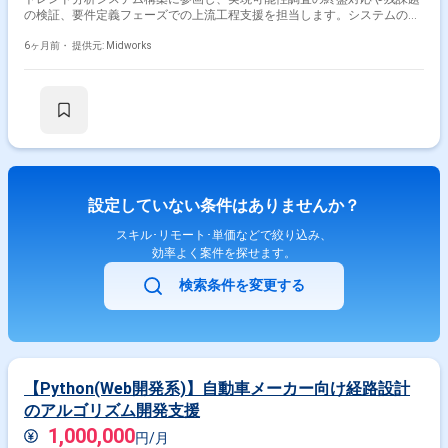
の検証、要件定義フェーズでの上流工程支援を担当します。システムの実
現性を評価し、要件定義から設計・開発への橋渡しを行います。 【作業内
容】 ・技術トレンド分析システムの実現可能性調査の残課題検証 ・要件
6ヶ月前・
提供元: Midworks
定義フェーズでの上流工程支援 ・フィジビリ調査結果の整理と要件定義へ
の反映 ・関係者との調整やレビュー支援
設定していない条件はありませんか？
スキル･リモート･単価などで絞り込み、
効率よく案件を探せます。
検索条件を変更する
【Python(Web開発系)】自動車メーカー向け経路設計
のアルゴリズム開発支援
1,000,000
円/月