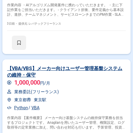
作業内容 ・AIアルゴリズム開発案件に携わっていただきます。 ・主に下
記作業をご担当いただきます。 - クライアント折衝、要件定義から基本設
計、進捗、チームマネジメント、サービスローンチまでのPM作業 - SLAM
や自律走行ロボット向けの自社アルゴリズム設計、パッケージ化、ローン
チ - Unreal Engineを活用した3Dシミュレーション環境(デジタルツイン都
3日前・
提供元: レバテックフリーランス
市、流体表現等)の構築 - 大手メーカー向けの3D点群処理、姿勢推定、自己
位置推定アルゴリズムの提案、検証、実装 - 研究部門や外部研究機関と連
携したPoC(論文実装、レポーティング)およびクライアント交渉
【VBA/VBS】メーカー向けユーザー管理基盤システム
の維持・保守
1,000,000
円/月
業務委託(フリーランス)
東京都
東京駅
Python
VBA
作業内容 【案件概要】 メーカー向け基盤システムの維持保守業務を担当
するプロジェクトです。 Anaplanを用いたユーザー管理、権限設定、ログ
取得等の定常業務に加え、問い合わせ対応も行います。 予算管理、投資管
理、管理連結の3領域を中心に担当し、システム容量把握やDatabricks運