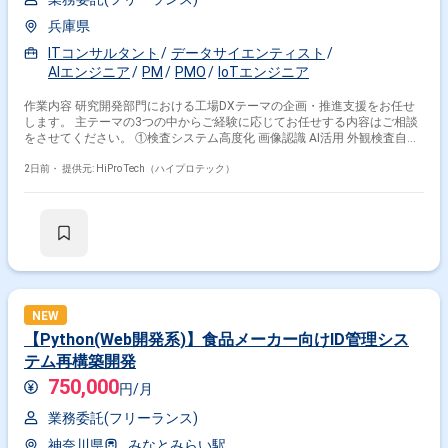
兵庫県
ITコンサルタント
データサイエンティスト
AIエンジニア
PM
PMO
IoTエンジニア
作業内容 研究開発部門における工場DXテーマの企画・推進支援をお任せ
します。 主テーマの3つの中からご経験に応じてお任せする内容はご相談
をさせてください。 ①検査システム高度化 画像認識 AI活用 外観検査自動
化 品質管理高度化 ②AGV（自動搬送）活用推進 AGV導入検討 現場適用検
証 業務フロー改善 ③デジタルツイン構築 3Dデータ活用 シミュレーション
2日前・
提供元: HiPro Tech（ハイプロテック）
環境構築 XR活用検討 ビッグデータ活用 また、共通で以下を期待します。
■工場内データ収集 データ集約 データ分析 可視化基盤整備 ■DXテーマ創
出 現場ヒアリング 課題抽出 新技術調査 DX企画立案 社内プレゼン・提案
■体制 同社研究開発部門の社員8名 ■フェーズ 3テーマとも企画段階となり
ます。 ■関わり方 現場課題の発掘、技術選定、ビジネス適用性の検討、開
発推進 という「企画～推進」までお任せをしたいポジションです。 大手
メーカーの研究開発部門にて工場DXを推進しているものの、デジタルツイ
ン領域を担当していた人材が退職し、推進リソースが不足している状況。
キャリア採用・派遣採用ともに充足できておらず、DXテーマの推進が停滞
NEW
しているため、外部プロ人材の活用を検討。 情報システム領域だけではな
【Python(Web開発系)】食品メーカー向けID管理シス
く、製造現場・機械・電気設備を理解しながら現場課題をテーマ化し、企
テム再構築開発
画からPoC・開発推進まで伴走できる人材を求めている。
750,000
円/月
業務委託(フリーランス)
神奈川県
みなとみらい駅