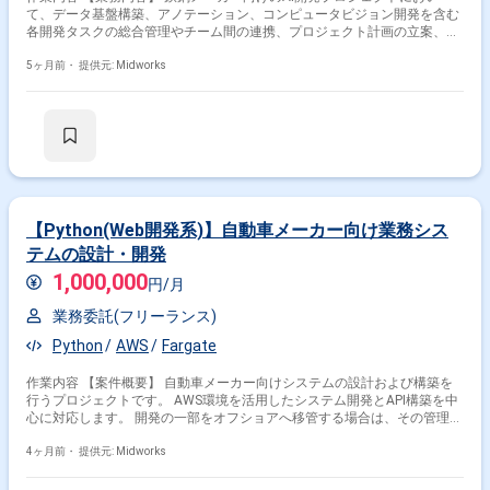
て、データ基盤構築、アノテーション、コンピュータビジョン開発を含む
各開発タスクの総合管理やチーム間の連携、プロジェクト計画の立案、ス
ケジュール管理、開発チームの構築とマネジメントを担当します。 【作業
内容】 ・鉄鋼メーカーのビジネス要件整理、プロジェクト計画立案、スケ
5ヶ月前・
提供元: Midworks
ジュール管理、チーム間連携推進 ・事業開発チームやAI開発部マネージャ
ーと連携し、データ基盤構築、コンピュータビジョン開発、アノテーショ
ンタスクの要件定義と進捗管理 ・AIモデル拡販に向けた開発チームの構
築、メンバー育成、マネジメント
【Python(Web開発系)】自動車メーカー向け業務シス
テムの設計・開発
1,000,000
円/月
業務委託(フリーランス)
Python
AWS
Fargate
作業内容 【案件概要】 自動車メーカー向けシステムの設計および構築を
行うプロジェクトです。 AWS環境を活用したシステム開発とAPI構築を中
心に対応します。 開発の一部をオフショアへ移管する場合は、その管理や
調整も担当します。 エンドクライアントからの直接依頼案件で、要件定義
など上流工程から携わります。 【作業内容】 ・FargateおよびAPI
4ヶ月前・
提供元: Midworks
Gatewayを用いたPythonシステムの設計および開発 ・AWS環境でのAPI開
発および実装 ・要件定義および基本設計、設計書作成 ・オフショア開発