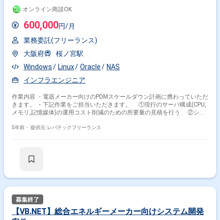
オンライン商談OK
600,000
円/月
業務委託(フリーランス)
大阪府
桜ノ宮駅
Windows
Linux
Oracle
NAS
インフラエンジニア
作業内容 ・電器メーカー向けのPDMスケールダウン計画に携わっていただ
きます。 ・下記作業をご担当いただきます。 ①現行のサーバ構成(CPU,
メモリ,記憶媒体)の運用コスト削減のための所要量の見積を行う ②シス
テム移行に伴う変化におけるハード構成のスケールダウンの計画 ③各サ
イトのデータ量、ディスク使用量、稼働ユーザ数、その他情報を分析して
5年前・
提供元: レバテックフリーランス
提案を行う
【VB.NET】総合エネルギーメーカー向けシステム開発