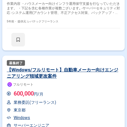
作業内容 ・ハウスメーカー向けインフラ運用保守支援を行なっていただき
ます。 ・下記を含む各種作業が複数ございます｡ -サーバーセキュリティ対
応 -システム運用(アカウント管理、不正アクセス対策、バックアップ・リ
ストア管理 など）
5年前・
提供元: レバテックフリーランス
【Windows/フルリモート】自動車メーカー向けエンジ
ニアリング領域更改案件
フルリモート
600,000
円/月
業務委託(フリーランス)
東京都
Windows
サーバーエンジニア