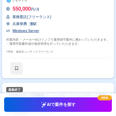
リモート可
550,000
円/月
業務委託(フリーランス)
兵庫県
灘駅
Windows Server
作業内容 ・メーカー向けインフラ運用保守案件に携わっていただきます。
・運用手順書作成や進捗管理を行っていただきます。
1年前・
提供元: レバテックフリーランス
【社内SE】大手製造メーカー内システムサポート案件
NEW
550,000
AIで案件を探す
円/月
業務委託(フリーランス)