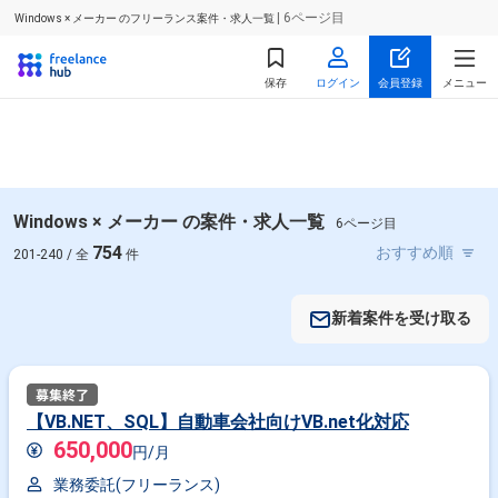
| 6ページ目
Windows × メーカー のフリーランス案件・求人一覧
保存
ログイン
会員登録
メニュー
Windows × メーカー の案件・求人一覧
6ページ目
754
201-240 / 全
件
新着案件を受け取る
【VB.NET、SQL】自動車会社向けVB.net化対応
650,000
円/月
業務委託(フリーランス)