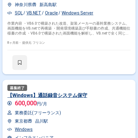
神奈川県
新高島駅
SQL
VB.NET
Oracle
Windows Server
作業内容 ・VB6.0で構築された改造、架装メーカーの基幹業務システム、
画面機能をVB.netで再構築 ・開発環境構築及び手順書の作成、共通機能仕
様書の作成 ・VB6.0で構築された画面機能を解析し、VB.netで全く同じ機
能を構築する ・業務シナリオに基づいた試験の実施及び検証 ・環境：
Windows Server、Oracle 11g、VB6.0
8ヶ月前・
提供元: フリコン
【Windows】通話録音システム保守
600,000
円/月
業務委託(フリーランス)
東京都
品川駅
Windows
インフラエンジニア