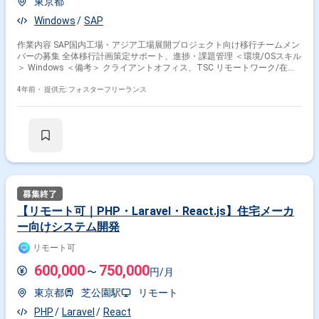
東京都
Windows
SAP
作業内容 SAP国内工場・アジア工場展開プロジェクト向け移行チームメン
バーの募集 全体移行計画策定サポート、進捗・課題管理 ＜環境/OSスキル
＞ Windows ＜備考＞ クライアントオフィス、TSC リモートワーク/在宅
勤務 ＜基本時間＞ 9：00～18：00
4年前・
提供元: フォスターフリーランス
【リモート可｜PHP・Laravel・React.js】住宅メーカ
ー向けシステム開発
リモート可
600,000
750,000
〜
円/月
東京都
芝公園駅
リモート
PHP
Laravel
React