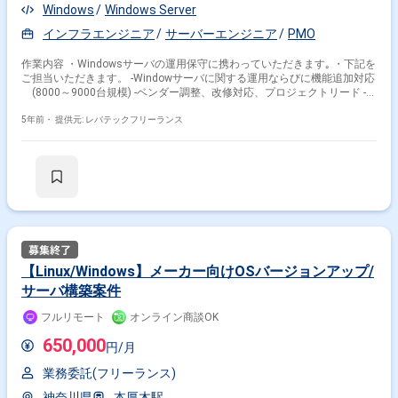
Windows
Windows Server
インフラエンジニア
サーバーエンジニア
PMO
作業内容 ・Windowsサーバの運用保守に携わっていただきます｡ ・下記を
ご担当いただきます。 -Windowサーバに関する運用ならびに機能追加対応
(8000～9000台規模) -ベンダー調整、改修対応、プロジェクトリード -関
係各所の対応
5年前・
提供元: レバテックフリーランス
【Linux/Windows】メーカー向けOSバージョンアップ/
サーバ構築案件
フルリモート
オンライン商談OK
650,000
円/月
業務委託(フリーランス)
神奈川県
本厚木駅