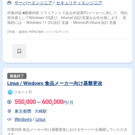
サーバーエンジニア
セキュリティエンジニア
作業内容 ■業務内容 クライアントである外資系PCメーカーに対して、同社
担当者としてWindows OS及び、Intuneの設計支援をお任せ致します。 具
体的には ・Windows 11 OS 設計 支援 ・Microsoft Intune 設計 支援 ・
Windows Autopilot 用 Intune 設計 支援 ・ユーザー受け入れテスト (UAT)
用 試験仕様書の作成 支援 ※いずれも要件定義までは、お客様にて実施いた
3年前・
提供元: HiPro Tech（ハイプロテック）
だいています。 週に2～３回、１回につき1時間ほど、外資系PCメーカー
担当者との打ち合わせが発生するため 先方が把握されていない点の Q&A
にお答えいただいたり、設計書作成支援をいただく想定です。 ■PJの規模
・人数規模 1名 ※基本的には先方の外資系PCメーカー担当者とやり取り
を進めていただき、 適宜、同社担当者へ状況共有をいただくイメージで
す。 ■企業概要 教育機関や自治体を中心にネットワーク総合サービス、マ
ルチベンダー保守サポート、ネットワーク環境 設計、構築、保守、運用
を行う企業様です。 ■募集背景・課題 現在、外資系PCメーカー様からのご
依頼でWindows OS及び、Intuneの設計 PJTが進行中。 既存プロパー社員
2名中の１名が参画できなくなってしまったことによりリソース不足が発
Linux / Windows 食品メーカー向け基盤更改
生しています。 Windows OSをはじめ、Microsoft Intune やWindows
Autopilotの要件定義～設計 にご経験のある方にお力添えいただけますと幸
リモート可
いです。
550,000
600,000
〜
円/月
東京都
大崎駅
Windows
Linux
作業内容 食品メーカー向け基盤更改におけるサーバーを構築していただき
ます。