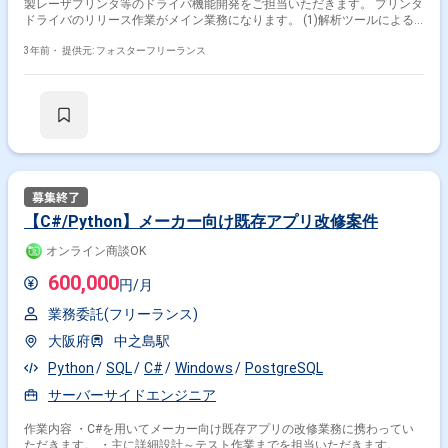
製レーザプリンタ等のドライバ機能開発をご担当いただきます。 プリンタ
ドライバのリリース作業がメイン業務になります。 (1)解析ツールによる
解析、エラー対応 (2)効率化ツール作成 ＜工程＞ 設計～開発～テスト ＜基
3年前・
提供元: フォスターフリーランス
本時間＞ 9：00～18：00 ＜服装＞ オフィスカジュアル
【C#/Python】メーカー向け既存アプリ改修案件
オンライン商談OK
600,000
円/月
業務委託(フリーランス)
大阪府
中之島駅
Python
SQL
C#
Windows
PostgreSQL
サーバーサイドエンジニア
作業内容 ・C#を用いてメーカー向け既存アプリの改修業務に携わってい
ただきます。 ・主に詳細設計～テスト作業までを担当いただきます。