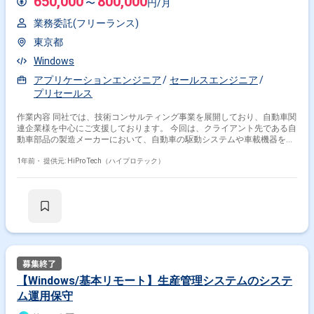
650,000
800,000
〜
円/月
業務委託(フリーランス)
東京都
Windows
アプリケーションエンジニア
セールスエンジニア
プリセールス
作業内容 同社では、技術コンサルティング事業を展開しており、自動車関
連企業様を中心にご支援しております。 今回は、クライアント先である自
動車部品の製造メーカーにおいて、自動車の駆動システムや車載機器を取
り扱うフィールドアプリケーションエンジニアとして従事いただきます。
【主な業務内容】 ・クライアント先（自動車部品メーカー）への技術的な
1年前・
提供元: HiPro Tech（ハイプロテック）
サポート、アドバイス ・海外の取引先との英語を用いたコミュニケーショ
ンサポート ・自動車メーカーとの打ち合わせに出席 【組織体制】 ・現行
のプロジェクトメンバーは8名となっています。 同社では、技術コンサル
ティング事業を展開しており、自動車関連企業様を中心にご支援しており
ます。 今回のプロジェクトは、自動車部品メーカーがクライアントであ
り、ステークホルダーとの折衝において、自動車関連の技術的な知見と英
語を用いたコミュニケーション面において、知見のある方がおらず、プロ
ジェクト推進のためスキルを持った方を募集しております。
【Windows/基本リモート】生産管理システムのシステ
ム運用保守