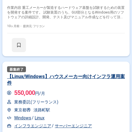
作業内容 重工メーカーが製造するハードウェア基盤を試験するための装置
を開発する案件です。 試験装置のうち、GUI部分となるWindows用のソフ
トウェアの詳細設計、開発、テスト及びマニュアル作成などを行って頂き
ます。
10ヶ月前・
提供元: フリコン
【Linux/Windows】ハウスメーカー向けインフラ運用案
件
550,000
円/月
業務委託(フリーランス)
東京都
淡路町駅
Windows
Linux
インフラエンジニア
サーバーエンジニア