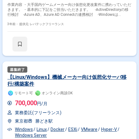
作業内容 ・大手国内ゲームメーカー向け仮想化更改案件に携わっていただ
きます。 ・基本的に下記をご担当いただきます。 ‐ActiveDirectoryの移
行検討 ‐Azure AD、Azure AD Connectの連携検討 ‐Windowsは
Windows2022最新化 ‐ベンダーコントロール
3年前・
提供元: レバテックフリーランス
掛け合わせ条件で絞り込む
職種で絞り込む
Windows × インフラエンジニア
【Linux/Windows】機械メーカー向け仮想化サーバ移
Windows × サーバーエンジニア
行/構築案件
Windows × サーバーサイドエンジニア
リモート可
オンライン商談OK
Windows × 社内SE
700,000
円/月
業界で絞り込む
業務委託(フリーランス)
Windows × サービス
Windows × 金融
東京都
勝どき駅
Windows × 金融系
Windows × 証券
Windows
Linux
Docker
ESXi
VMware
Hyper-V
Windows × 官公庁
Windows Server