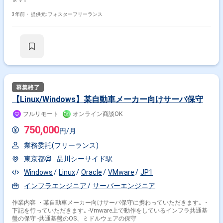
3年前・
提供元: フォスターフリーランス
【Linux/Windows】某自動車メーカー向けサーバ保守
フルリモート
オンライン商談OK
750,000
円/月
業務委託(フリーランス)
東京都
品川シーサイド駅
Windows
Linux
Oracle
VMware
JP1
インフラエンジニア
サーバーエンジニア
作業内容 ・某自動車メーカー向けサーバ保守に携わっていただきます｡ ・
下記を行っていただきます｡ -Vmware上で動作をしているインフラ共通基
盤の保守 -共通基盤のOS、ミドルウェアの保守