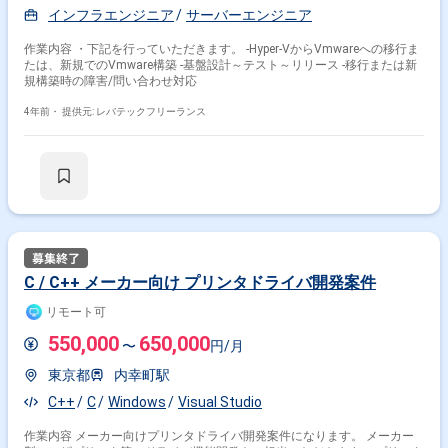
インフラエンジニア
サーバーエンジニア
特徴で絞り込む
作業内容 ・下記を行っていただきます。 ‐Hyper-VからVmwareへの移行ま
Windows × 副業
Windows × 在宅・リモート
たは、新規でのVmware構築 ‐基盤設計～テスト～リリース ‐移行または新
規構築時の障害/問い合わせ対応
4年前・
提供元: レバテックフリーランス
その他の条件で検索する
その他開発言語・スキルから探す
Linux
AWS
Java
Windows Server
SQL
Oracle
VMware
C#
JavaScript
C++
その他の職種から探す
C / C++ メーカー向け プリンタドライバ開発案件
インフラエンジニア
サーバーエンジニア
サーバーサイドエンジニア
リモート可
バックエンドエンジニア
PM
550,000
650,000
〜
円/月
東京都
内幸町駅
C++
C
Windows
Visual Studio
作業内容 メーカー向けプリンタドライバ開発案件になります。 メーカー