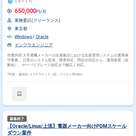
リモート可
650,000
円/月
業務委託(フリーランス)
東京都
Windows
Oracle
インフラエンジニア
作業内容 大手電機メーカーの生産拠点における生産管理システムの運用保
守業務。 日常のシステム監視、障害対応、問合せ対応から、運用改善（自
動化）、サーバリプレース対応まで幅広く対応。
1年前・
提供元: ココナラテック（旧：フリエン/furien）
【Oracle/Linux/上流】電器メーカー向けPDMスケール
ダウン案件