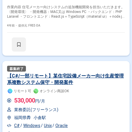
作業内容 住宅メーカー向けシステムの追加機能開発を担当いただきます。
〈開発環境〉 ・開発機器：MAC又は Windows PC ・バックエンド：PHP
Laravel ・フロントエンド：React.js＋TypeScript（material ui）＋node.js
4年前・
提供元: FREE-DA
【C#/一部リモート】某住宅設備メーカー向け生産管理
系複数システム保守・開発案件
リモート可
オンライン商談OK
530,000
円/月
業務委託(フリーランス)
福岡県
小倉駅
C#
Windows
Unix
Oracle