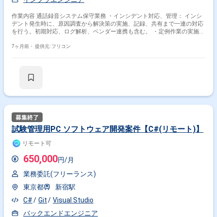
作業内容 通話録音システム保守業務 ・インシデント対応、管理： インシ
デント発生時に、原因調査から解決策の実施、記録、共有まで一連の対応
を行う。初期対応、ログ解析、ベンダー連携も含む。 ・定例作業の実施：
日次や週次、月次、年次など定期実施が決まっている作業についての 一連
の準備及び作業の実施。 ・問い合わせ対応： 通録システムのおよび関連
7ヶ月前・
提供元: フリコン
システムの機能や仕様等の問い合わせに回答する。必要に応じてベンダ
ー、メーカーへの問い合わせも行う。 ・ソフトウェア／ハードウェア管
理： システムの維持管理や修正対応、障害時のハードウェア保守会社連
携、現地対応、確認を実施。夜間修理にも対応。 ・ドキュメント管理：
各種手順書や設計書などの納品物の管理を行い、適宜更新を行う。業務に
必要な運用手順や内部資料などの更新を行い、関係各所に展開する。
試験管理用PC ソフトウェア開発案件【C#(リモート)】
リモート可
650,000
円/月
業務委託(フリーランス)
東京都
新宿駅
C#
Git
Visual Studio
バックエンドエンジニア