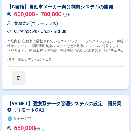
【C言語】自動車メーカー向け制御システムの開発
600,000
700,000
〜
円/月
業務委託(フリーランス)
C
Windows
Linux
GitHub
作業内容 自動車に搭載されているエアバッグ、トランスミッション、車線
維持システム、車間距離制御システムなどの制御システムの開発をしてい
ただきます。 開発工程 基本設計, 詳細設計, 実装, 結合テスト, システムテ
スト, 運用・保守
4年前・
提供元: アットエンジニア
【VB.NET】医療系データ管理システムの設定、開発業
務【リモートOK】
リモート可
650,000
円/月