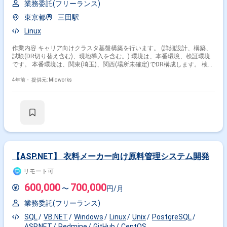
業務委託(フリーランス)
東京都
三田駅
Linux
作業内容 キャリア向けクラスタ基盤構築を行います。 (詳細設計、構築、
試験(DR切り替え含む)、現地導入を含む。) 環境は、本番環境、検証環境
です。 本番環境は、関東(埼玉)、関西(場所未確定)でDR構成します。 検証
環境は、関東(埼玉)です。 ■具体的な業務内容 ・クラスタ製品構築にあた
り、海外メーカー担当者との打ち合わせ参加、場合によって日本語からの
4年前・
提供元: Midworks
通訳 ・必要な資料の作成（詳細設計書、作業手順書、操作手順書作成） ■
作業環境 Windows ■開発環境 ・サーバ × 2台 (OSは、RedHat 8) ・ストレ
ージ × 1台 ・クラスタ製品 (LifeKeeper想定) ・バックアップ製品（Acronis
Cyber Backup想定) ・ウィルス対策製品 (ServerProtect想定) ・L2スイッチ
×2台 ■開発工程 詳細設計|実装・構築・単体試験|運用・保守 -------------------------
------------------------------------------------------------- Midworkは正社員並みの保障を徹底追
求。 充実の福利厚生で安定したフリーランスに。 -------------------------------------------
-------------------------------------------
【ASP.NET】 衣料メーカー向け原料管理システム開発
リモート可
600,000
700,000
〜
円/月
業務委託(フリーランス)
SQL
VB.NET
Windows
Linux
Unix
PostgreSQL
ASP.NET
Redmine
GitHub
CentOS