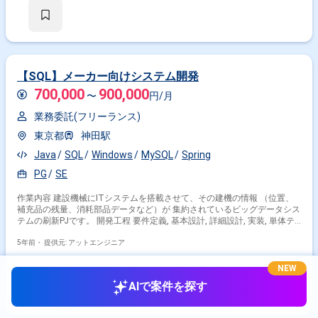
【SQL】メーカー向けシステム開発
700,000
900,000
〜
円/月
業務委託(フリーランス)
東京都
神田駅
Java
SQL
Windows
MySQL
Spring
PG
SE
作業内容 建設機械にITシステムを搭載させて、その建機の情報 （位置、
補充品の残量、消耗部品データなど）が 集約されているビッグデータシス
テムの刷新PJです。 開発工程 要件定義, 基本設計, 詳細設計, 実装, 単体テ
スト, 結合テスト
5年前・
提供元: アットエンジニア
NEW
AIで案件を探す