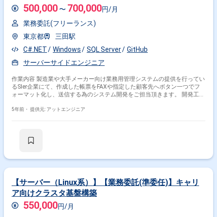
500,000
700,000
〜
円/月
業務委託(フリーランス)
東京都
三田駅
C#.NET
Windows
SQL Server
GitHub
サーバーサイドエンジニア
作業内容 製造業や大手メーカー向け業務用管理システムの提供を行ってい
るSIer企業にて、作成した帳票をFAXや指定した顧客先へボタン一つでフ
ォーマット化し、送信する為のシステム開発をご担当頂きます。 開発工程
基本設計, 詳細設計, 実装, 単体テスト, 結合テスト, システムテスト
5年前・
提供元: アットエンジニア
【サーバー（Linux系）】【業務委託(準委任)】キャリ
ア向けクラスタ基盤構築
550,000
円/月