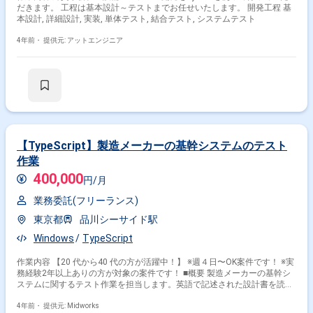
だきます。 工程は基本設計～テストまでお任せいたします。 開発工程 基
本設計, 詳細設計, 実装, 単体テスト, 結合テスト, システムテスト
4年前・
提供元: アットエンジニア
【TypeScript】製造メーカーの基幹システムのテスト
作業
400,000
円/月
業務委託(フリーランス)
東京都
品川シーサイド駅
Windows
TypeScript
作業内容 【20 代から40 代の方が活躍中！】 ※週４日〜OK案件です！ ※実
務経験2年以上ありの方が対象の案件です！ ■概要 製造メーカーの基幹シ
ステムに関するテスト作業を担当します。英語で記述された設計書を読
み、システムテスト仕様書の作成およびテスト実施を行います。
TypeScriptやC#、Power Automateの知識を活かし、テスト業務を進めて
4年前・
提供元: Midworks