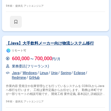
テスト
5年前・
提供元: アットエンジニア
【Java】大手飲料メーカー向け物流システム移行
リモート可
600,000
700,000
〜
円/月
業務委託(フリーランス)
Java
Windows
Linux
Unix
Spring
Eclipse
Redmine
GitHub
作業内容 受発注や在庫管理などを行っているシステムを COBOLからJava
へ移行を行います。 工程は要件定義からお任せします。 勤務は本町です
が一部リモートの相談可能です。 開発工程 要件定義, 基本設計, 詳細設計,
実装, 単体テスト, 結合テスト, システムテスト, 運用・保守
5年前・
提供元: アットエンジニア