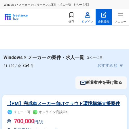
| 3ページ目
Windows × メーカー のフリーランス案件・求人一覧
保存
ログイン
会員登録
メニュー
Windows × メーカー の案件・求人一覧
3ページ目
754
81-120 / 全
件
新着案件を受け取る
【PM】完成車メーカー向けクラウド環境構築支援案件
リモート可
オンライン商談OK
700,000
円/月