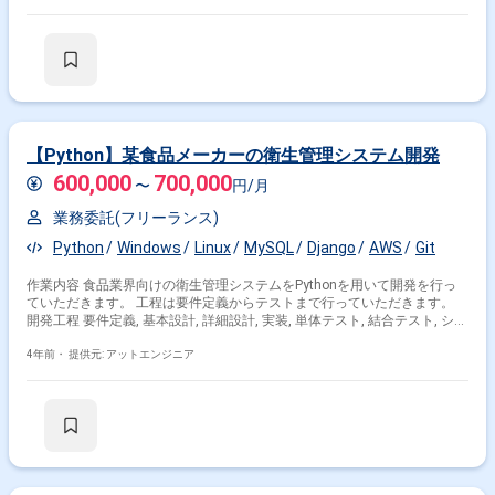
いただきます。 ■具体的な業務内容 ・英語で記述された設計書の読解およ
び業務仕様の把握 ・システムテスト仕様書の作成およびテスト項目の策定
・テスト実施および結果の報告 ・システムの動作確認およびバグ修正対応
・社内およびチームメンバーとのコミュニケーション 勤務開始時には、プ
ロジェクトの一員として、コミュニケーションを取りながら業務を進めて
頂く予定です。また、緊急時に出社が必要となる場合がございます。 --------
---------------------------------------------------------- 直近の参画案件の経験とご希望に併せた
案件のご紹介をさせて頂きます。 弊社は様々なプロジェクトの提案を強み
としておりますので、お気軽にご相談頂けますと幸いです。 ------------------------
【Python】某食品メーカーの衛生管理システム開発
------------------------------------------ ※弊社では、法人、請負いの案件は取り扱っており
600,000
700,000
ません。
〜
円/月
業務委託(フリーランス)
Python
Windows
Linux
MySQL
Django
AWS
Git
作業内容 食品業界向けの衛生管理システムをPythonを用いて開発を行っ
ていただきます。 工程は要件定義からテストまで行っていただきます。
開発工程 要件定義, 基本設計, 詳細設計, 実装, 単体テスト, 結合テスト, シス
テムテスト
4年前・
提供元: アットエンジニア