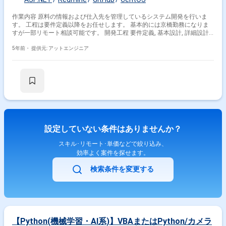
作業内容 原料の情報および仕入先を管理しているシステム開発を行いま
す。 工程は要件定義以降をお任せします。 基本的には京橋勤務になりま
すが一部リモート相談可能です。 開発工程 要件定義, 基本設計, 詳細設計,
実装, 単体テスト, 結合テスト, システムテスト, 運用・保守
5年前・
提供元: アットエンジニア
設定していない条件はありませんか？
スキル･リモート･単価などで絞り込み、
効率よく案件を探せます。
検索条件を変更する
【Python(機械学習・AI系)】VBAまたはPython/カメラ