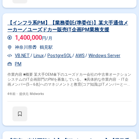
【インフラ系PM】【業務委託(準委任)】某大手通信メ
ーカー／ユーズドカー販売IT企画PM業務支援
1,400,000
円/月
神奈川県
鶴見駅
VB.NET
Linux
PostgreSQL
AWS
Windows Server
PM
作業内容 ■概要 某大手OEM傘下のユーズドカー会社の中古車オークション
システムのIT企画部門のPMを募集している。 ■具体的な作業内容 ・IT企
画メンバー(5～6名)へのマネジメントと教育(コア知識はITメンバーと一緒
に学んでいく) ・オークション運営関連会社ネットワーク・サーバーの監
視とメンテナンス ・オークション運営に伴うシステムベンダー管理 ・プ
4年前・
提供元: Midworks
ロフィット端末等のPC機器等の管理 ・社内IT企画策定、役員提案、費用
スケジュール管理