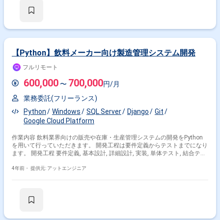
【Python】飲料メーカー向け製造管理システム開発
フルリモート
掛け合わせ条件で絞り込む
600,000
700,000
〜
円/月
職種で絞り込む
業務委託(フリーランス)
Python
Windows
SQL Server
Django
Git
Windows × インフラエンジニア
Google Cloud Platform
Windows × サーバーエンジニア
作業内容 飲料業界向けの販売や在庫・生産管理システムの開発をPython
Windows × サーバーサイドエンジニア
を用いて行っていただきます。 開発工程は要件定義からテストまでになり
ます。 開発工程 要件定義, 基本設計, 詳細設計, 実装, 単体テスト, 結合テス
Windows × 社内SE
ト, システムテスト
4年前・
提供元: アットエンジニア
業界で絞り込む
Windows × サービス
Windows × 金融
Windows × 金融系
Windows × 証券
Windows × 官公庁