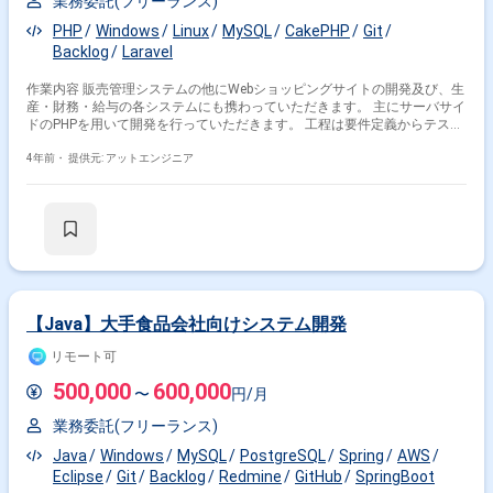
業務委託(フリーランス)
PHP
Windows
Linux
MySQL
CakePHP
Git
Backlog
Laravel
作業内容 販売管理システムの他にWebショッピングサイトの開発及び、生
産・財務・給与の各システムにも携わっていただきます。 主にサーバサイ
ドのPHPを用いて開発を行っていただきます。 工程は要件定義からテスト
までになります。 開発工程 要件定義, 基本設計, 詳細設計, 実装, 単体テス
ト, 結合テスト, システムテスト
4年前・
提供元: アットエンジニア
【Java】大手食品会社向けシステム開発
リモート可
500,000
600,000
〜
円/月
業務委託(フリーランス)
Java
Windows
MySQL
PostgreSQL
Spring
AWS
Eclipse
Git
Backlog
Redmine
GitHub
SpringBoot