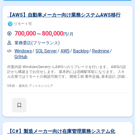
【AWS】自動車メーカー向け業務システムAWS移行
リモート可
700,000
800,000
〜
円/月
業務委託(フリーランス)
Windows
SQL Server
AWS
Backlog
Redmine
GitHub
作業内容 WindowsServerからAWSへのリプレースを行います。 AWSの設
計から構築までお任せします。 基本的には尼崎駅常駐になります。 スキ
ル次第ではリモートの相談可能です。 開発工程 要件定義, 基本設計, 詳細
設計, 実装, システムテスト, 運用・保守, 構築
5年前・
提供元: アットエンジニア
【C#】製造メーカー向け在庫管理業務システム化