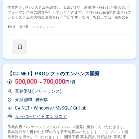
作業内容 現行システムを調査し、DB設計や、新環境へ移行した場合のパ
フォーマンス等の調査を行っていただきます。今後現行Javaで作成されて
いるシステムの大幅な改修を行う予定です。なお、Web上では一部Node.js
を使用しています。 開発工程 基本設計, 詳細設計, 実装, 単体テスト, 結合
テスト, システムテスト
4年前・
提供元: アットエンジニア
【C#.NET】PKGソフトのエンハンス開発
500,000
700,000
〜
円/月
業務委託(フリーランス)
東京都
神田駅
C#.NET
Windows
MySQL
GitHub
サーバーサイドエンジニア
作業内容 パッケージソフトのエンハンス開発に携わっていただきます。
基本設計から携われるSEの方を若干名募集いたします。 主にフロント開
発業務を担当していただきます。 開発工程 基本設計, 詳細設計, 実装, 単体