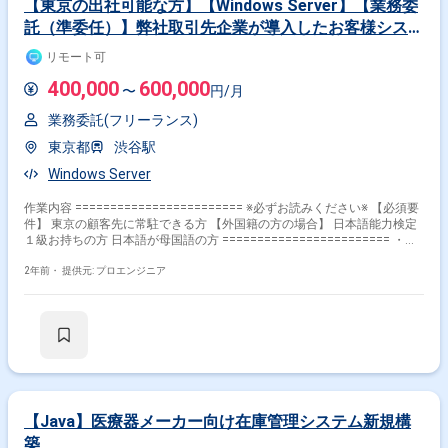
【東京の出社可能な方】【Windows Server】【業務委
託（準委任）】弊社取引先企業が導入したお客様システ
ム環境の障害復旧サポート業務
リモート可
400,000
600,000
〜
円/月
業務委託(フリーランス)
東京都
渋谷駅
Windows Server
作業内容 ======================== ※必ずお読みください※ 【必須要
件】 東京の顧客先に常駐できる方 【外国籍の方の場合】 日本語能力検定
１級お持ちの方 日本語が母国語の方 ======================== ・サ
ーバー、ネットワーク、クラウド ・障害お問い合わせ受付、状況ヒアリン
グ、要因調査、メーカー調整、復旧作業
2年前・
提供元: プロエンジニア
【Java】医療器メーカー向け在庫管理システム新規構
築