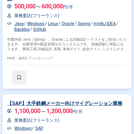
500,000
600,000
〜
円/月
業務委託(フリーランス)
Java
Windows
Linux
Oracle
Spring
IntelliJ IDEA
Backlog
GitHub
作業内容 Java（Spring）、Oracleによる詳細設計～テストをご担当いただ
きます。 在庫管理や配送管理を行うシステムです。 西梅田駅に常駐にな
ります。 開発工程 詳細設計, 実装, 単体テスト, 結合テスト, システムテス
ト
4年前・
提供元: アットエンジニア
【SAP】大手鉄鋼メーカー向けマイグレーション業務
1,100,000
1,200,000
〜
円/月
業務委託(フリーランス)
Windows
SAP