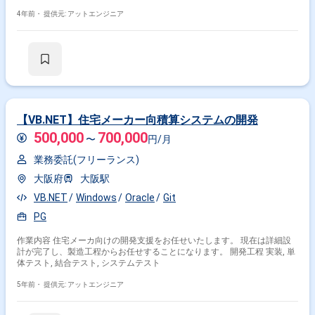
ト, 結合テスト, システムテスト
4年前・
提供元: アットエンジニア
【VB.NET】住宅メーカー向積算システムの開発
500,000
700,000
〜
円/月
業務委託(フリーランス)
大阪府
大阪駅
VB.NET
Windows
Oracle
Git
PG
作業内容 住宅メーカ向けの開発支援をお任せいたします。 現在は詳細設
計が完了し、製造工程からお任せすることになります。 開発工程 実装, 単
体テスト, 結合テスト, システムテスト
5年前・
提供元: アットエンジニア