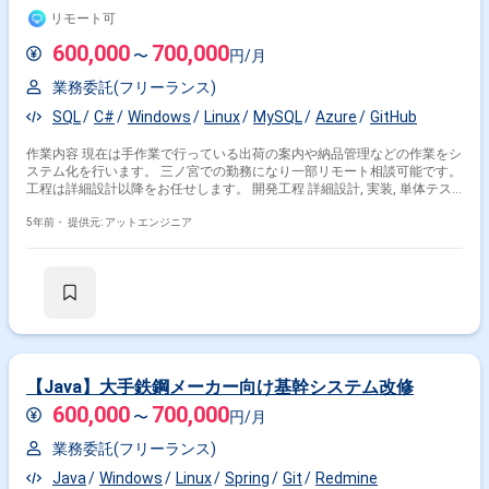
リモート可
600,000
700,000
〜
円/月
業務委託(フリーランス)
SQL
C#
Windows
Linux
MySQL
Azure
GitHub
作業内容 現在は手作業で行っている出荷の案内や納品管理などの作業をシ
ステム化を行います。 三ノ宮での勤務になり一部リモート相談可能です。
工程は詳細設計以降をお任せします。 開発工程 詳細設計, 実装, 単体テス
ト, 結合テスト, システムテスト, 運用・保守
5年前・
提供元: アットエンジニア
【Java】大手鉄鋼メーカー向け基幹システム改修
600,000
700,000
〜
円/月
業務委託(フリーランス)
Java
Windows
Linux
Spring
Git
Redmine