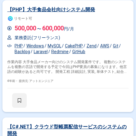
【PHP】大手食品会社向けシステム開発
リモート可
500,000
600,000
〜
円/月
業務委託(フリーランス)
PHP
Windows
MySQL
CakePHP
Zend
AWS
Git
Backlog
Laravel
Redmine
GitHub
作業内容 大手食品メーカー向けのシステム開発案件です。 複数のシステ
ムを複数の言語で開発する予定で今回はPHP要員の募集になります。他言
語の経験があると尚可です。 開発工程 詳細設計, 実装, 単体テスト, 結合テ
スト, システムテスト
4年前・
提供元: アットエンジニア
【C#.NET】クラウド型帳票配信サービスのシステムの
開発