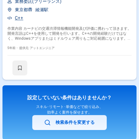
業務委託(フリーランス)
東京都
綾瀬駅
C++
作業内容 カーナビの交通渋滞情報機能開発及び評価に携わって頂きます。
開発言語はC++を使用して開発を行います。C++の開発経験だけではな
く、Windowsアプリまたはミドルウェア周りもご対応範囲になります。
開発工程 詳細設計, 実装, 単体テスト, 結合テスト, システムテスト
5年前・
提供元: アットエンジニア
設定していない条件はありませんか？
スキル･リモート･単価などで絞り込み、
効率よく案件を探せます。
検索条件を変更する