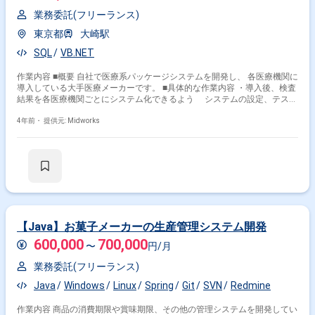
業務委託(フリーランス)
東京都
大崎駅
SQL
VB.NET
作業内容 ■概要 自社で医療系パッケージシステムを開発し、 各医療機関に
導入している大手医療メーカーです。 ■具体的な作業内容 ・導入後、検査
結果を各医療機関ごとにシステム化できるよう システムの設定、テス
ト、追加の機能開発をしていきます。 ・実際に各医療機関にいき作業を行
います。 ・場所によっては東京都内外の出張もありますが 交通費は全
4年前・
提供元: Midworks
額支給致します。 ■開発環境： ■プログラミング言語：VB.NET 等 ■環
境：Windows 10 ■コミュニケーションツール：指定なし
【Java】お菓子メーカーの生産管理システム開発
600,000
700,000
〜
円/月
業務委託(フリーランス)
Java
Windows
Linux
Spring
Git
SVN
Redmine
作業内容 商品の消費期限や賞味期限、その他の管理システムを開発してい