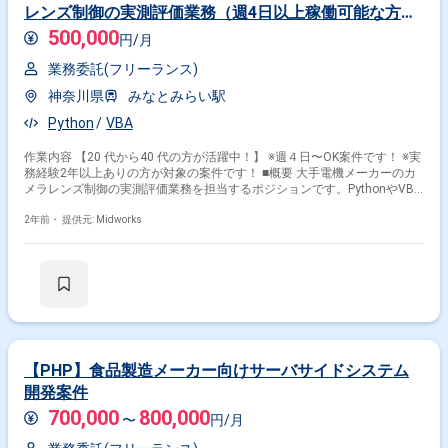
レンズ制御の実測評価業務（週4日以上稼働可能な方に
ぴったり・20代〜40代活躍中！）
500,000
円/月
業務委託(フリーランス)
神奈川県
みなとみらい駅
Python
VBA
作業内容 【20 代から40 代の方が活躍中！】 ※週４日〜OK案件です！ ※実
務経験2年以上ありの方が対象の案件です！ ■概要 大手電機メーカーのカ
メラレンズ制御の実測評価業務を担当するポジションです。PythonやVBA
を使用してツール開発を行い、カメラの制御や評価をサポートします。
Windows環境での作業となり、組み込み系の開発経験がある方が活躍でき
2年前・
提供元: Midworks
る案件です。 ■具体的な業務内容 ・カメラレンズ制御の実測評価業務 ・
PythonまたはVBAを用いたツールの開発 ・評価データの収集および分析
・Windows環境での評価作業およびツール運用 勤務開始時には、プロジ
ェクトの一員として、コミュニケーションを取りながら業務を進めて頂く
予定です。また、緊急時に出社が必要となる場合がございます。 ----------------
-------------------------------------------------- 直近の参画案件の経験とご希望に併せた案件
のご紹介をさせて頂きます。 弊社は様々なプロジェクトの提案を強みとし
ておりますので、お気軽にご相談頂けますと幸いです。 --------------------------------
---------------------------------- ※弊社では、法人、請負いの案件は取り扱っておりませ
【PHP】食品製造メーカー向けサーバサイドシステム
ん。
開発案件
700,000
800,000
〜
円/月