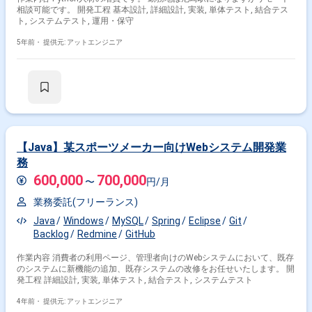
相談可能です。 開発工程 基本設計, 詳細設計, 実装, 単体テスト, 結合テス
ト, システムテスト, 運用・保守
5年前・
提供元: アットエンジニア
【Java】某スポーツメーカー向けWebシステム開発業
務
600,000
700,000
〜
円/月
業務委託(フリーランス)
Java
Windows
MySQL
Spring
Eclipse
Git
Backlog
Redmine
GitHub
作業内容 消費者の利用ページ、管理者向けのWebシステムにおいて、既存
のシステムに新機能の追加、既存システムの改修をお任せいたします。 開
発工程 詳細設計, 実装, 単体テスト, 結合テスト, システムテスト
4年前・
提供元: アットエンジニア