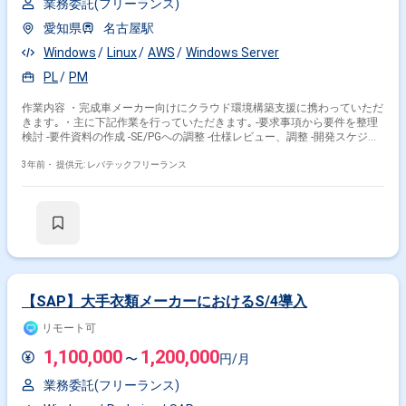
業務委託(フリーランス)
愛知県
名古屋駅
Windows
Linux
AWS
Windows Server
PL
PM
作業内容 ・完成車メーカー向けにクラウド環境構築支援に携わっていただ
きます｡ ・主に下記作業を行っていただきます｡ -要求事項から要件を整理
検討 -要件資料の作成 -SE/PGへの調整 -仕様レビュー、調整 -開発スケジュ
ール管理
3年前・
提供元: レバテックフリーランス
【SAP】大手衣類メーカーにおけるS/4導入
リモート可
1,100,000
1,200,000
〜
円/月
業務委託(フリーランス)