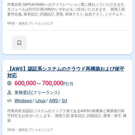
作業内容 SAPS4/HANAへのマイグレーション業に携わっていただきます。
モジュールはFI/CO/SD/MMのいずれかをご担当いただきます。 開発工程
要件定義, 基本設計, 詳細設計, 実装, 単体テスト, 結合テスト, システムテス
ト, 運用・保守
4年前・
提供元: アットエンジニア
【AWS】認証系システムのクラウド再構築および保守
対応
600,000
700,000
〜
円/月
業務委託(フリーランス)
Windows
Linux
AWS
Git
作業内容 顔認証システムのインフラ側であるAWSの再構築と構築後の保
守対応をお任せいたします。 開発工程 基本設計, 詳細設計, 運用・保守, 構
築
4年前・
提供元: アットエンジニア