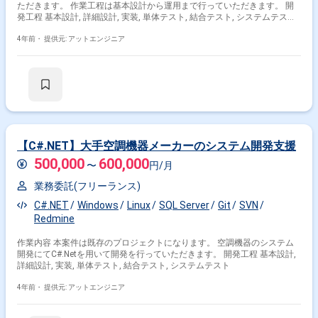
ただきます。 作業工程は基本設計から運用まで行っていただきます。 開
発工程 基本設計, 詳細設計, 実装, 単体テスト, 結合テスト, システムテスト,
運用・保守
4年前・
提供元: アットエンジニア
【C#.NET】大手空調機器メーカーのシステム開発支援
500,000
600,000
〜
円/月
業務委託(フリーランス)
C#.NET
Windows
Linux
SQL Server
Git
SVN
Redmine
作業内容 本案件は既存のプロジェクトになります。 空調機器のシステム
開発にてC#.Netを用いて開発を行っていただきます。 開発工程 基本設計,
詳細設計, 実装, 単体テスト, 結合テスト, システムテスト
4年前・
提供元: アットエンジニア