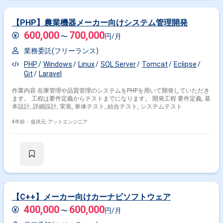
特徴で絞り込む
【PHP】農業機器メーカー向けシステム管理開発
Windows × 副業
Windows × 在宅・リモート
600,000
700,000
〜
円/月
業務委託(フリーランス)
その他の条件で検索する
PHP
Windows
Linux
SQL Server
Tomcat
Eclipse
Git
Laravel
その他開発言語・スキルから探す
作業内容 在庫管理や品質管理のシステムをPHPを用いて開発していただき
Linux
AWS
Java
Windows Server
SQL
ます。 工程は要件定義からテストまでになります。 開発工程 要件定義, 基
本設計, 詳細設計, 実装, 単体テスト, 結合テスト, システムテスト
Oracle
VMware
C#
JavaScript
C++
4年前・
提供元: アットエンジニア
その他の職種から探す
インフラエンジニア
サーバーエンジニア
サーバーサイドエンジニア
バックエンドエンジニア
PM
【C++】メーカー向けカーナビソフトウェア
400,000
600,000
〜
円/月