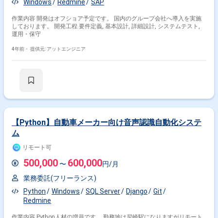
Windows
Redmine
SAP
作業内容 開発はオフショア予定です。 国内のグループ会社へ導入を実施
しております。 開発工程 要件定義, 基本設計, 詳細設計, システムテスト,
運用・保守
4年前・
提供元: アットエンジニア
【Python】自動車メーカー向け音声認識自動化システ
ム
リモート可
500,000
600,000
〜
円/月
業務委託(フリーランス)
Python
Windows
SQL Server
Django
Git
Redmine
作業内容 Python人材の増員です。 勤務地は尼崎駅になりますがリモート