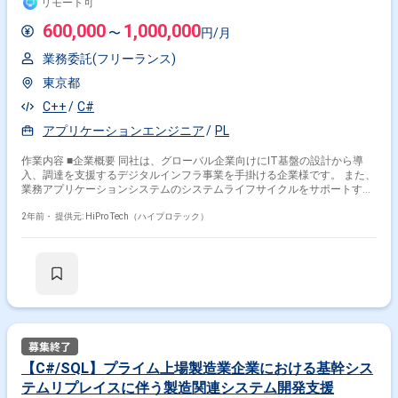
リモート可
600,000
1,000,000
〜
円/月
業務委託(フリーランス)
東京都
C++
C#
アプリケーションエンジニア
PL
作業内容 ■企業概要 同社は、グローバル企業向けにIT基盤の設計から導
入、調達を支援するデジタルインフラ事業を手掛ける企業様です。 また、
業務アプリケーションシステムのシステムライフサイクルをサポートする
システムサポート事業も行っております。 ■業務内容 今回は、製造業の設
計開発業務向けソリューションや、製品のサポート・導入支援サービスを
2年前・
提供元: HiPro Tech（ハイプロテック）
担当する部署において、 CAD/PLMパッケージ製品の開発を中心にお力添
えいただきます。 例：設計CADシステムやデジタルエンジニアリングデー
タ管理システムのシステム設計 常に10以上のPJが動いている状況ですの
で、 ご経験やスキルに合わせて、お任せするPJを決定いたします。 工程
としては要件定義～クオリティ管理まで非常に幅広いですが、 特にアドオ
ン開発における業務にお力添えいただける方を募集しております。 ■組織
体制 部署：100人程度所属 1チーム：2～30人程度(PJによって異なる) ■出
社頻度 基本リモートですが、週1日程度品川区への出社を想定しておりま
す。
【C#/SQL】プライム上場製造業企業における基幹シス
テムリプレイスに伴う製造関連システム開発支援