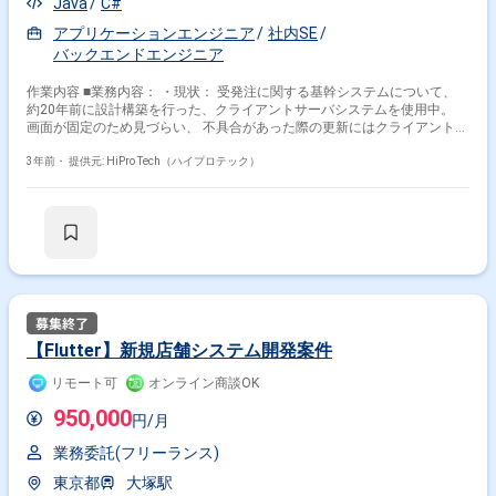
Java
C#
アプリケーションエンジニア
社内SE
バックエンドエンジニア
作業内容 ■業務内容： ・現状： 受発注に関する基幹システムについて、
約20年前に設計構築を行った、クライアントサーバシステムを使用中。
画面が固定のため見づらい、 不具合があった際の更新にはクライアント
PC側に更新をかける必要がある等、 現場の負荷が高くなっています。 ・
目指すこと： クライアントサーバからWebシステムへの移行を進めたい。
3年前・
提供元: HiPro Tech（ハイプロテック）
・お任せしたいこと： ‐ 現状機能の把握（仕様書,ドキュメントなどは全て
残っています） ‐ Webへ移行する機能,サーバ側で保有しておくべき機能の
整理・要件定義 ※ゆくゆくは開発実務へ入りますが、 まずはどのように
Web化を進めていくかの方針決めへ入っていただく想定です。 ・スケジュ
ール： 移行完了は、2025年度を想定していますが、 具体的なマスタスケ
ジュールまでは立っておらず、一緒にご検討をお願いします。 DBの保守
切れが2年後にあるため、それまでに完了させたい背景です。 同社予算確
保の観点から、開始は来年４月を予定しています。
【Flutter】新規店舗システム開発案件
リモート可
オンライン商談OK
950,000
円/月
業務委託(フリーランス)
東京都
大塚駅