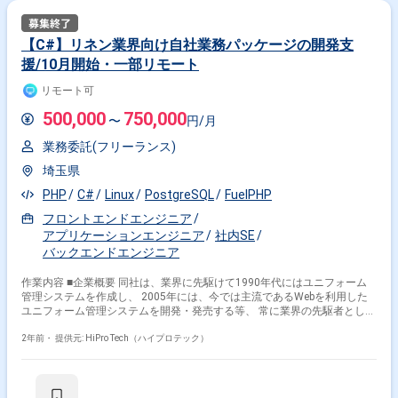
【C#】リネン業界向け自社業務パッケージの開発支
援/10月開始・一部リモート
リモート可
500,000
750,000
〜
円/月
業務委託(フリーランス)
埼玉県
PHP
C#
Linux
PostgreSQL
FuelPHP
フロントエンドエンジニア
アプリケーションエンジニア
社内SE
バックエンドエンジニア
作業内容 ■企業概要 同社は、業界に先駆けて1990年代にはユニフォーム
管理システムを作成し、 2005年には、今では主流であるWebを利用した
ユニフォーム管理システムを開発・発売する等、 常に業界の先駆者として
第一線を走り続けています。 本案件の業務パッケージは、クリーニング・
リネンサプライ業界向けに ユニフォーム入出荷状況の可視化、ユーザー管
2年前・
提供元: HiPro Tech（ハイプロテック）
理等の機能を提供しております。 ■業務内容 既存顧客に導入済みパッケー
ジのカスタマイズをお任せします。 ・基本設計~実装 ・新機能追加 ■組織
体制 マネジメント1名、メンバー2名 ■出社頻度 MTGなどで、週1~2日出
社していただきます。 ※草加駅からバスで10分 クライアントからの案件引