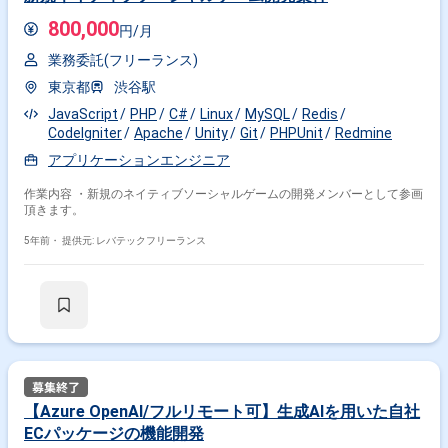
800,000
円/月
業務委託(フリーランス)
東京都
渋谷駅
JavaScript
PHP
C#
Linux
MySQL
Redis
CodeIgniter
Apache
Unity
Git
PHPUnit
Redmine
アプリケーションエンジニア
作業内容 ・新規のネイティブソーシャルゲームの開発メンバーとして参画
頂きます。
5年前・
提供元: レバテックフリーランス
【Azure OpenAI/フルリモート可】生成AIを用いた自社
ECパッケージの機能開発