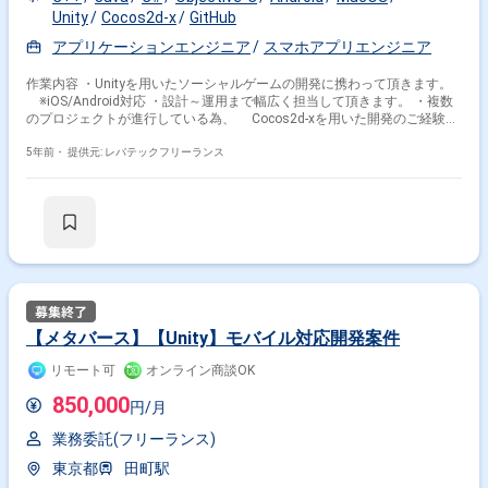
Unity
Cocos2d-x
GitHub
アプリケーションエンジニア
スマホアプリエンジニア
作業内容 ・Unityを用いたソーシャルゲームの開発に携わって頂きます。
※iOS/Android対応 ・設計～運用まで幅広く担当して頂きます。 ・複数
のプロジェクトが進行している為、 Cocos2d-xを用いた開発のご経験者
は、 Unity以外でのゲーム開発に携わって頂くことがございます。 ※担
当範囲は、スキルや経験および進捗状況により変動いたします。
5年前・
提供元: レバテックフリーランス
【メタバース】【Unity】モバイル対応開発案件
リモート可
オンライン商談OK
850,000
円/月
業務委託(フリーランス)
東京都
田町駅