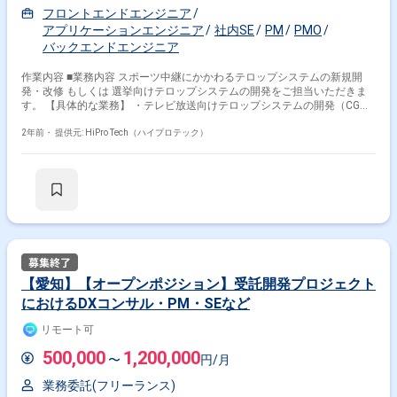
フロントエンドエンジニア
アプリケーションエンジニア
社内SE
PM
PMO
バックエンドエンジニア
作業内容 ■業務内容 スポーツ中継にかかわるテロップシステムの新規開
発・改修 もしくは 選挙向けテロップシステムの開発をご担当いただきま
す。 【具体的な業務】 ・テレビ放送向けテロップシステムの開発（CG制
御、データ処理） ・スタジアム大型ビジョン向け表示システムの開発 ・
カーレース等のリアルタイム情報（タイム・順位等）処理システムの開発
2年前・
提供元: HiPro Tech（ハイプロテック）
・開発に伴う仕様書、設計書の作成 ■体制 ・開発エンジニア15名程度：放
送向けテロップシステム、スタジアム向け表示システムを担当 ※30代中
心 ・放送局ごとに2～3名のチームで開発 ■PC ・Windows（ThinkPad）
掛け合わせ条件で絞り込む
→貸与予定 ■募集背景・課題 同社では、放送・放映業界向けにテロップシ
ステムの開発やインターネット動画配信サービス等のWEB開発を担い、
職種で絞り込む
スポーツ中継などのリアルタイム放送の一部を提供しています。 イベント
毎に生中継やリアルタイム配信があり、今回は9月末に行われる衆議院選
C# × サーバーサイドエンジニア
挙に伴い テロップシステムの開発プロジェクトが立ち上がるため、そちら
に参画いただく想定です。 他にも秋に行われるスポーツの中継などもあ
業界で絞り込む
り、 リソースが不足しているためご支援いただきたいです。
【愛知】【オープンポジション】受託開発プロジェクト
におけるDXコンサル・PM・SEなど
C# × サービス
C# × ソーシャルゲーム
C# × メーカー
C# × 物流
C# × 証券
C# × 小売
C# × 金融系
リモート可
C# × 官公庁
500,000
1,200,000
〜
円/月
特徴で絞り込む
業務委託(フリーランス)