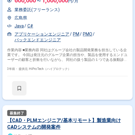
600,000
1,000,000
〜
円/月
業務委託(フリーランス)
広島県
Java
C#
アプリケーションエンジニア
PM
PMO
バックエンドエンジニア
作業内容 ■業務内容 同社はグループ会社の製品開発業務を担当している企
業です。 今回は発注元のグループ企業の担当や、製品を使用するエンドユ
ーザーの顧客と折衝を行いながら、 同社の扱う製品の１つである振動診断
システムにおいて、プロジェクトマネジメント業務をお願いします。 ■業
務内容 ・プロジェクトのスケジュール管理 ・メンバーの工程管理 ・顧客
3年前・
提供元: HiPro Tech（ハイプロテック）
（発注元のグループ企業とエンドユーザー）との折衝業務 ・メンバーのコ
ードレビュー など ■体制について 約5名 プロパー社員4名＋今回募集ポジ
ションの計5名想定です。 1つの製品開発に携わっていただく予定です。 ■
お客様について 基本的には発注元であるグループ企業の営業担当とのやり
取りがメインとなります。 まれに製品より要するエンドユーザー（サブコ
ンや産業機械メーカー）とのやりとりが発生します。 また、各種ベンダー
との発注などのやり取りもお願いいたします。
【CAD・PLMエンジニア/基本リモート】製造業向け
CADシステムの開発案件