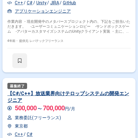
C++
C#
Unity
JIRA
GitHub
アプリケーションエンジニア
作業内容 ・現在開発中のメタバースプロジェクト内の、下記をご担当いた
だきます。 -ユーザーコミュニケーションロビー -サンドボックスゲー
ム -アバターカスタマイズシステムのUnityクライアント実装 ・主に、現
在先行して開発中のPC版に追随する モバイル版の開発（UIの乗せ換え
やパフォーマンスチューニング、 モバイル用課金の開発実装など）をご
4年前・
提供元: レバテックフリーランス
担当いただきます。
【C#/C++】放送業界向けテロップシステムの開発エン
ジニア
500,000
700,000
〜
円/月
業務委託(フリーランス)
東京都
C++
C#