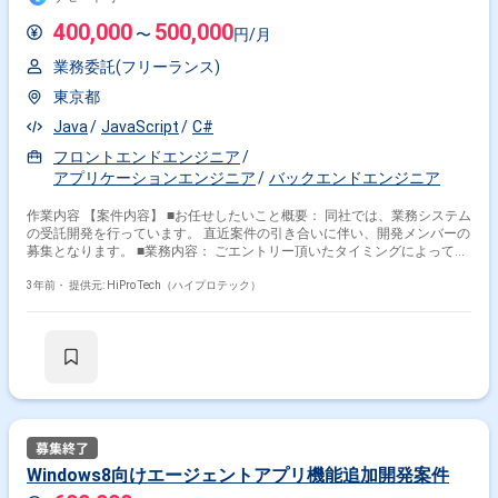
400,000
500,000
〜
円/月
業務委託(フリーランス)
東京都
Java
JavaScript
C#
フロントエンドエンジニア
アプリケーションエンジニア
バックエンドエンジニア
作業内容 【案件内容】 ■お任せしたいこと概要： 同社では、業務システム
の受託開発を行っています。 直近案件の引き合いに伴い、開発メンバーの
募集となります。 ■業務内容： ごエントリー頂いたタイミングによって、
アサイン案件は変動いたします。 製造業,小売業のクライアントをメイン
に、業務システムの新規開発プロジェクトが多い傾向です。(スクラッチ開
3年前・
提供元: HiPro Tech（ハイプロテック）
発) 以下直近の参考プロジェクトです。 1）小売業界における商品管理シ
ステム開発 2）建築業界の見積もりシステム開発 3) IT業界のUXD支援開
発/EC予約システム開発 ■募集背景・課題 創業11年目の同社は、ITコンサ
ルとWebシステム開発を主軸事業として展開しております。 ソーシャルゲ
ーム開発といった人気の事業分野にも進出しています。 某リサーチ会社が
おこなったシステム開発会社についての調査においては 【おすすめの成長
環境が整ったシステム開発会社】の項目で1位を獲得しました。 事業拡大
に伴う募集となります。
Windows8向けエージェントアプリ機能追加開発案件