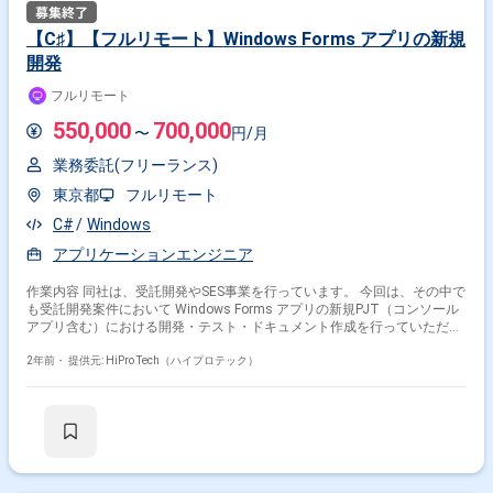
【C♯】【フルリモート】Windows Forms アプリの新規
開発
フルリモート
550,000
700,000
〜
円/月
業務委託(フリーランス)
東京都
フルリモート
C#
Windows
アプリケーションエンジニア
作業内容 同社は、受託開発やSES事業を行っています。 今回は、その中で
も受託開発案件において Windows Forms アプリの新規PJT（コンソール
アプリ含む）における開発・テスト・ドキュメント作成を行っていただき
ます。 └具体の開発環境 ・ランタイム ：.NET Framework 4.8 または
.NET 8 開発言語 ：C# 実行形態 ：Windows Forms +
2年前・
提供元: HiPro Tech（ハイプロテック）
ClickOnce 予定 開発環境 ：Windows 11 + Visual Studio 2019 また
は 2022 開発ツール ：MESCIUS Spread for .NET Framework 12 または
.NET 対応版 データ接続 ：Entity Framework データベース：SQL
Server 2019 ソース管理 ：Azure Dev Ops Server(旧TFS) または git 相
当の経験 ■募集背景・課題 今回は、受託案件拡大のための増員募集となり
ます。