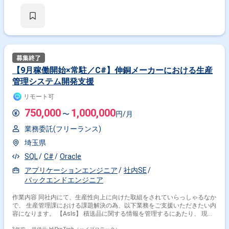
題 同社は、大手企業向けのシステム開発や運用・マイグレーションを行っ
ており プライム案件をメインに大手SIerと協業しシステム開発を行ってお
ります。 今回は、基幹系の業務システムPJです。現在、IBM i (AS/400) で
動いているシステムC＃（WPF）で再構築していくPJです。 現在製造フェ
ーズに入っており、本PJは２０２３年７月までに完成させる必要がありま
す。 そのため開発をお手伝いいただけるメンバーを募集しております。
【9月稼働開始×常駐／C#】伸銅メーカーにおける生産
管理システム開発支援
リモート可
750,000
1,000,000
〜
円/月
業務委託(フリーランス)
埼玉県
SQL
C#
Oracle
アプリケーションエンジニア
社内SE
バックエンドエンジニア
作業内容 同社内にて、生産性向上に向けた取組をされていらっしゃるなか
で、 生産管理課における課題解決の為、以下業務をご支援いただきたい内
容になります。 【AsIs】 積送品に関する情報を管理するにあたり、 現在
は、取引先個社ごとにメールが届いたものを全てExcelに手入力で作業され