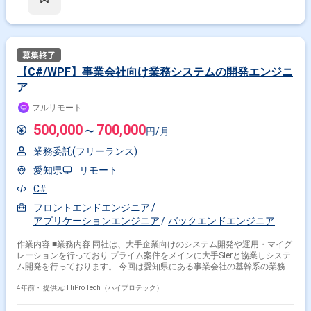
き合いが増えているが、 社内人員だけでは対応できない状態のため、開発
人員を募集します。
【C#/WPF】事業会社向け業務システムの開発エンジニ
ア
フルリモート
500,000
700,000
〜
円/月
業務委託(フリーランス)
愛知県
リモート
C#
フロントエンドエンジニア
アプリケーションエンジニア
バックエンドエンジニア
作業内容 ■業務内容 同社は、大手企業向けのシステム開発や運用・マイグ
レーションを行っており プライム案件をメインに大手SIerと協業しシステ
ム開発を行っております。 今回は愛知県にある事業会社の基幹系の業務シ
ステム開発PJです。 現在、IBM i (AS/400) で動いているシステムC＃
（WPF）で再構築していくPJです。 現在要件定義フェーズが終了し開発に
4年前・
提供元: HiPro Tech（ハイプロテック）
入る段階ですのでお力添えできる方を募集しております。 ■募集背景・課