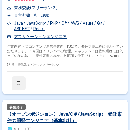
業務委託(フリーランス)
東京都
八丁堀駅
Java
JavaScript
PHP
C#
AWS
Azure
Git
ASP.NET
React
アプリケーションエンジニア
作業内容 ・某コンテンツ運営事業向けPJにて、要件定義工程に携わってい
ただきます。 ・今回はPJメンバーの管理、マネジメントは依頼業務には入
っていない為、 要件定義のみをご対応頂く予定です。 ・主に、Azure環
境で構築されているアプリケーション(C#等)を、 AWSに移行する為の各
要件定義業務をご担当いただきます。 ・AzureからAWSに移行に伴って、
5年前・
提供元: レバテックフリーランス
アプリケーション側への 影響調査もお願いする場合がございます。
【オープンポジション】Java/C＃/JavaScript 受託案
件の開発エンジニア（基本出社）
リモート可