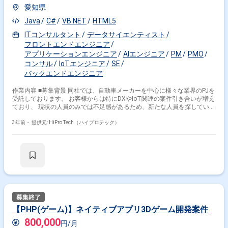
愛知県
C# × 副業
C# × 在宅・リモート
Java
C#
VB.NET
HTML5
ITコンサルタント
データサイエンティスト
その他の条件で検索する
フロントエンドエンジニア
アプリケーションエンジニア
AIエンジニア
PM
PMO
その他開発言語・スキルから探す
コンサル
IoTエンジニア
SE
バックエンドエンジニア
C#.NET
ASP.NET
Java
SQL
JavaScript
SQL Server
Windows
C++
Unity
C
作業内容 ■募集背景 同社では、自動車メーカーを中心に様々な業界のPJを
受託しております。 お客様からは特にDXやIoT関連の案件引き合いが増え
ており、 現状の人員のみでは不足感があるため、新たな人員を探していま
その他の職種から探す
す。 長期案件が多いため、長くご稼働いただける方は特に歓迎です。 ■業
務内容例 ・対象業界：自動車メーカーの中心に、製造系、金融系など ・
3年前・
提供元: HiPro Tech（ハイプロテック）
サーバーサイドエンジニア
バックエンドエンジニア
ご依頼イメージ └DX推進における戦略策定 └中期経営計画の策定 └システ
スマホアプリエンジニア
フロントエンドエンジニア
ム導入の目的,課題特定 └ユーザーからのヒアリング～要求分析,要件定義
└アーキテクト設計、一部開発支援 等 →御経験に応じて、各種PJにアサ
PM
インします。 ■主な開発言語 JavaScript,.Net,C# ■その他歓迎スキル
CSS,HTML,XSLT,XML
【PHP(ゲーム)】ネイティブアプリ3Dゲーム開発案件
800,000
円/月