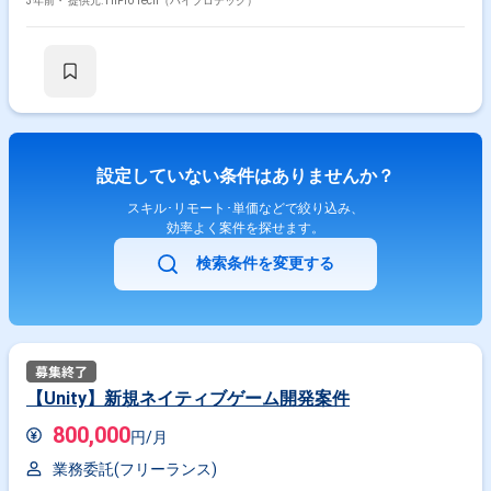
ている。 ひとつひとつ手入力で行っている為、入力ミスも度々起こってい
3年前・
提供元: HiPro Tech（ハイプロテック）
る状況。 【ToBe】 現場の方が手順書を作成し、課長様が仕様書にまとめ
られる予定。（24年2～3月頃までに要件整理を行う予定） その内容に則
って、開発を進めていただきたい。 ※完了予定：2024年度内（できれば24
年12月末） ≪組織体制≫ ■情報システム課：本社：3名、製造拠点：1名
現在、4名体制で進められております。（24年1月～：1名ジョイン予定）
本ポジションは、本社拠点にて課長様と進めていただく予定です。
設定していない条件はありませんか？
スキル･リモート･単価などで絞り込み、
効率よく案件を探せます。
検索条件を変更する
【Unity】新規ネイティブゲーム開発案件
800,000
円/月
業務委託(フリーランス)