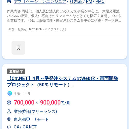
アプリケーションエンジニア
社内SE
PM
PMO
作業内容 同社は、個人及び法人向けのLPガス事業を中心に、 太陽光電池
パネルの販売、個人住宅向けのリフォームなどとても幅広く展開している
企業様です。 今回は販売管理・勘定系システムを中心に構築・データ連携
の体制を整えるため、 PMとしてお力添えいただける方を募集します。 役
割としては、システム構築と共に全体を動かせるよう、社員の方に働きか
3年前・
提供元: HiPro Tech（ハイプロテック）
けるような立ち回りを 希望されております。 また配属事業部の構成は、
PM兼SE1名、インフラ・ネットワーク管理1名、アプリケーション運用管
理1名、アプリサポート1名の4名で 少数精鋭での組織に携わることが可能
です。 ※契約開始2週間はリレーション構築・事業理解の為、出社をお願
いしております。 全社業務の反復固定業務にて可能な範囲の自動化、UI改
善、実現したい未来のためのシステム提案と構築を 目指しておりますが、
社内に知見がある人材が社内で不足しているため、 PMとしてお力添えい
ただける方を募集しております。
【C#.NET】4月～受発注システムのWeb化・画面開発
プロジェクト（50％リモート）
リモート可
700,000
900,000
〜
円/月
業務委託(フリーランス)
東京都
リモート
C#
C#.NET