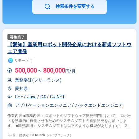
検索条件を変更する
【愛知】産業用ロボット開発企業における新規ソフトウ
ェア開発
リモート可
500,000
800,000
〜
円/月
業務委託(フリーランス)
愛知県
C++
Java
C#
C#.NET
アプリケーションエンジニア
バックエンドエンジニア
作業内容 ■職務内容： ロボットのソフトウェア開発部門において、 ロボッ
トを効率的に稼働させるためのシステムソフトの新規開発をお願いしま
す。 ■職務詳細： システムソフトは以下のような機能がありますが、 スマ
ートファクトリ化や、DX推進の時流に合わせて、より高度なIT技術の活用
が求められています。 そのため、同社では様々な新規PJを進めておりま
2年前・
提供元: HiPro Tech（ハイプロテック）