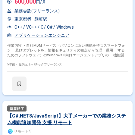
600,000
円/月
業務委託(フリーランス)
東京都
麹町駅
C++
VC++
C
C#
Windows
アプリケーションエンジニア
作業内容 ・自社MDMサービス（パソコンに近い機能を持つスマートフォ
ン 及びタブレットを、情報セキュリティの観点から管理・運用 する
ためのソフトウェア）のWindows 8向けエージェントアプリの 機能開発
に携わって頂きます。 ・エージェントアプリ自体は既にリリースされてい
るので、 追加機能開発となります。
5年前・
提供元: レバテックフリーランス
【C#.NET8/JavaScript】大手メーカーでの業務システ
ム機能追加開発 支援 リモート
リモート可