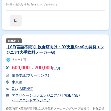
変革をもたらし、効率化だけでなく 同社の持つ知的財産を活用しながら生
産性を高めるプロダクトとなっております。 その中でも、同社の提供する
3年前・
提供元: HiPro Tech（ハイプロテック）
製造業向けCPQシステム(見積システム)の開発エンジニアとして、 システ
ム受注企業への要件定義～エンハンス～プロトタイプの作成まで行ってい
ただきます。 プロジェクトは1年間を想定しており、既に業務委託で参画
されている方含め、10名前後のチーム構成となっております。 今回その
中でもお任せいただくのはリーダーポジションとなっており、 ご経験を生
かして、プロジェクト推進やデリバリーを率先して行っていただきます。
リーダーポジションではございますが、開発現場にもご参画いただくケー
スもございます。 開発現場では、コードレビュー・共通管理のコーディン
グ・デバックの作業を想定しています。
【SE(言語不問)】飲食店向け・DX支援SaaSの開発エン
ジニア(大手飲料メーカーG)
リモート可
600,000
700,000
〜
円/月
業務委託(フリーランス)
東京都
C#
ASP.NET
アプリケーションエンジニア
社内SE
SE
バックエンドエンジニア
作業内容 ■業務内容 同社は大手飲料メーカーのグループ会社で、飲食店様