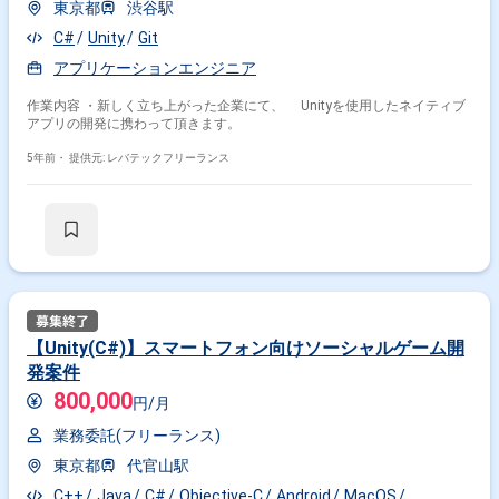
東京都
渋谷駅
C#
Unity
Git
アプリケーションエンジニア
作業内容 ・新しく立ち上がった企業にて、 Unityを使用したネイティブ
アプリの開発に携わって頂きます。
5年前・
提供元: レバテックフリーランス
【Unity(C#)】スマートフォン向けソーシャルゲーム開
発案件
800,000
円/月
業務委託(フリーランス)
東京都
代官山駅
C++
Java
C#
Objective-C
Android
MacOS