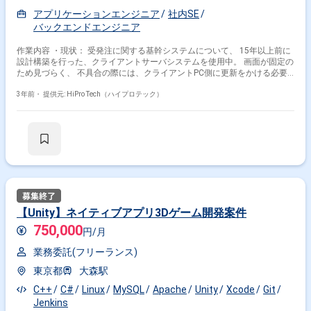
アプリケーションエンジニア
社内SE
バックエンドエンジニア
作業内容 ・現状： 受発注に関する基幹システムについて、 15年以上前に
設計構築を行った、クライアントサーバシステムを使用中。 画面が固定の
ため見づらく、 不具合の際には、クライアントPC側に更新をかける必要
があり、 現場の負荷が高くなっています。 ※他業務に関する基幹システム
はSAPを用いていますが、 受発注に関する業務の複雑性が高く、独立し
3年前・
提供元: HiPro Tech（ハイプロテック）
たスクラッチシステムを利用しています。 ・目指すこと： クライアント
サーバからWebシステム(Azure)への移行を進めたい。 ・お任せしたいこ
と： 4月～6月： ‐ 現状機能の把握（仕様書,ドキュメントなどは全て残っ
ています） ‐ Webへ移行する機能,サーバ側で保有しておくべき機能の整
理・要件定義 ※ビジネスロジックは原則変更しません。 7月～： ‐ 開発実
装スタート ※外部へ委託するもの、内製開発を行うものの切り分けも行い
ます。 ※画面数が多いため、フロントエンド側の開発比重が高くなる想定
です。 ・スケジュール： 移行完了：2025年度 DBの保守切れを2年後に控
えています。 ・技術環境： ‐ C#.NET ‐ Oracle ‐ Azure
【Unity】ネイティブアプリ3Dゲーム開発案件
750,000
円/月
業務委託(フリーランス)
東京都
大森駅
C++
C#
Linux
MySQL
Apache
Unity
Xcode
Git
Jenkins