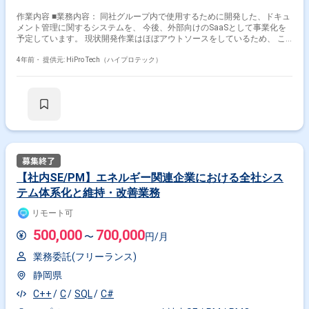
作業内容 ■業務内容： 同社グループ内で使用するために開発した、ドキュ
メント管理に関するシステムを、 今後、外部向けのSaaSとして事業化を
予定しています。 現状開発作業はほぼアウトソースをしているため、 こ
の体制の内製開発・一部ベンダー調整も含め、お力添えいただける方を募
集しています。 ※中長期的に、運用オペレーションの整備なども併せて一
4年前・
提供元: HiPro Tech（ハイプロテック）
緒にご検討いただく可能性があります。 ■開発環境： ・言語：C#，
JavaScript ・フレームワーク：.NET，Vue.js ・クラウド：Azure
【社内SE/PM】エネルギー関連企業における全社シス
テム体系化と維持・改善業務
リモート可
500,000
700,000
〜
円/月
業務委託(フリーランス)
静岡県
C++
C
SQL
C#