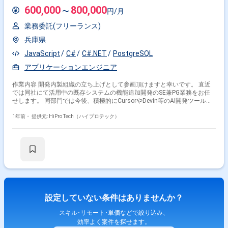
600,000
800,000
〜
円/月
業務委託(フリーランス)
兵庫県
JavaScript
C#
C#.NET
PostgreSQL
アプリケーションエンジニア
作業内容 開発内製組織の立ち上げとして参画頂けますと幸いです。 直近
では同社にて活用中の既存システムの機能追加開発のSE兼PG業務をお任
せします。 同部門では今後、積極的にCursorやDevin等のAI開発ツールを
使いこなすことで少人数でも開発スピード・品質を担保できる組織作りを
進める予定です。 そのため、現時点ではAIツールの経験は不問ですが、こ
1年前・
提供元: HiPro Tech（ハイプロテック）
れから実務において活用をしていかれたい方にはマッチしやすいのでは？
と考えています。 上流・管理工程は同社社員の方が担当する予定です。
環境 ・JavaScript、C#、.NET8、Entity Framework Core 、
PostgreSQL（SQLから移行中） 同社内で新たに2025年4月から新たな役割
として業務システムの機能追加開発を内製にて進めることが決定し、部署
が立ち上がりましたが 該当部署には開発人材がおらず体制を作る必要があ
る為。 従来は同社海外拠点にて開発を進めていましたが、国内拠点に開発
部署を置きたい背景からの依頼です。
設定していない条件はありませんか？
スキル･リモート･単価などで絞り込み、
効率よく案件を探せます。