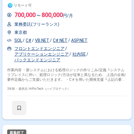
リモート可
700,000
800,000
〜
円/月
業務委託(フリーランス)
東京都
SQL
C#
VB.NET
C#.NET
ASP.NET
フロントエンドエンジニア
アプリケーションエンジニア
社内SE
バックエンドエンジニア
作業内容 ・新システムにおける処理ロジックの作りこみ/定義 └システム
リプレイスに伴い、処理ロジック/方法が従来と異なるため、 上流の企画/
要件定義からご支援いただきます。 ・C＃を用いた開発支援 └上記の要件
を基に開発業務もご担当いただきます。 ■スケジュール └24年夏頃まで：
要求定義/要件定義を完了済 └25年4月まで：基幹システムリプレイスの完
2年前・
提供元: HiPro Tech（ハイプロテック）
了 └26年4月まで：周辺システムの改修/開発 ■対応いただく領域：電子機
器/製品の組立・製造に関するシステム キーワード：BOM、PSI 等 同社
は以下事業を行うプライム市場上場の製造業企業です。 ・半導体検査用の
テストソケットの製造販売事業 ・コネクタの製造販売事業 ・光関連事業
現在同社では基幹システムリプレイス（SAP ECC6.0から
McFrame×SuperStream）PJTを進めております。 今回は基幹システムリ
プレイスに伴う周辺システムの開発において、プロジェクトメンバーとし
てご参画いただきます。