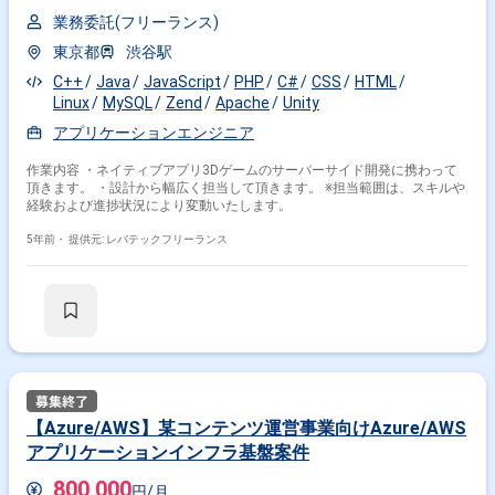
業務委託(フリーランス)
東京都
渋谷駅
C++
Java
JavaScript
PHP
C#
CSS
HTML
Linux
MySQL
Zend
Apache
Unity
アプリケーションエンジニア
作業内容 ・ネイティブアプリ3Dゲームのサーバーサイド開発に携わって
頂きます。 ・設計から幅広く担当して頂きます。 ※担当範囲は、スキルや
経験および進捗状況により変動いたします。
5年前・
提供元: レバテックフリーランス
【Azure/AWS】某コンテンツ運営事業向けAzure/AWS
アプリケーションインフラ基盤案件
800,000
円/月