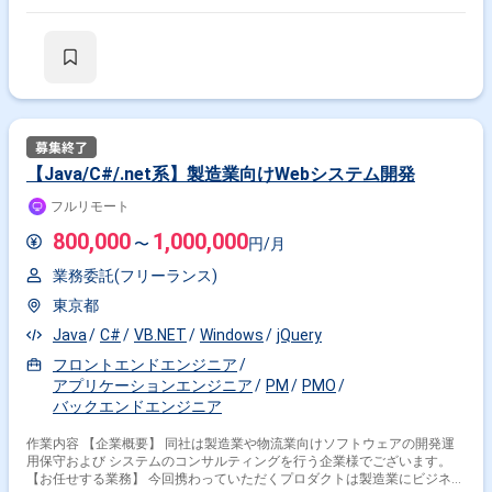
す。その中からご経験に沿った業務をお任せします。 【具体的には】 ・
ソフトウェアの設計開発業務 【PJについて】 同社は、スマホなどの製造
に利用されている産業用ロボットの開発・製造・販売しているメーカーで
す。 産業用ロボットは、電子部品実装機と呼ばれるロボットで、スマホな
どの電子基板の製造に使われています。 ロボットの開発だけでなく、これ
らを統合的に管理するためのシステムソフトも当社で開発販売しており こ
れまでのご経験に応じて業務をご依頼します。 【開発環境】 開発ツー
ル (Visual Studio,Eclipse) 構成管理ツール （Git, SubVersion ) データベ
ース (Oracle, SQL Server, PostgreSQL)
【Java/C#/.net系】製造業向けWebシステム開発
フルリモート
800,000
1,000,000
〜
円/月
業務委託(フリーランス)
東京都
Java
C#
VB.NET
Windows
jQuery
フロントエンドエンジニア
アプリケーションエンジニア
PM
PMO
バックエンドエンジニア
作業内容 【企業概要】 同社は製造業や物流業向けソフトウェアの開発運
用保守および システムのコンサルティングを行う企業様でございます。
【お任せする業務】 今回携わっていただくプロダクトは製造業にビジネス