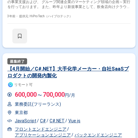
の事業支援および、 グループ関連企業のマーケティング領域の企画～実行
を行っております。 また、昨年より新規事業として、飲食店向けクラウド
型POSレジやモバイルオーダーからシフトや勤怠管理まで ワンストップで
行えるシステムを開発し提供しております。 今回のポジションでは、本シ
3年前・
提供元: HiPro Tech（ハイプロテック）
ステム開発におけるSEとしてご支援いただける方をお探ししております。
■具体的な業務イメージ ・ベンダー会社とのやり取り/アウトプットレビュ
ー(テスト実施/品質確認 等) ・プログラムの改修・開発業務 └システムの
不具合の修正対応などが想定されます。 ・クライアント/社内ユーザーと
の打ち合わせ ・システム要件定義や基本設計 (※対応可能であれば) ■募集
背景 本システムの開発プロジェクトにおいて、同社内にはSEが不在のた
め、 クライアントからの要望や不具合を受けて実作業は外部の企業に委託
している状況です。 今後はスピード感をもって対応したく、一部内製化を
したいという狙いがあります。
【4月開始／C#.NET】大手化学メーカー・自社SaaSプ
ロダクトの開発内製化
リモート可
600,000
700,000
〜
円/月
業務委託(フリーランス)
東京都
JavaScript
C#
C#.NET
Vue.js
フロントエンドエンジニア
アプリケーションエンジニア
バックエンドエンジニア