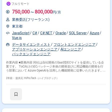
フルリモート
750,000
800,000
〜
円/月
業務委託(フリーランス)
東京都
JavaScript
C#
C#.NET
Oracle
SQL Server
Azure
Vue.js
データサイエンティスト
フロントエンドエンジニア
アプリケーションエンジニア
AIエンジニア
バックエンドエンジニア
作業内容 ■業務内容 同社は自社開発のSaaS型ECサイトを提供している企
業です。 ToC向けのECパッケージ本体の開発並びに周辺機能の開発を行
う部署において Azure OpenAIを活用した機能開発に従事いただきます。
ユーザーの志向に合わせたトップページのカスタマイズやレコメンド機能
の開発を行うにあたり、 生成AIを用いたプロダクト開発のご経験があるエ
2年前・
提供元: HiPro Tech（ハイプロテック）
ンジニアの方にお力添えいただきたいと考えております。 ■募集背景・課
題 自社サービスの拡大に向け、生成AIを活用した機能追加を行うにあた
り、 生成AIを用いたプロダクト開発のご経験があるエンジニアを募集しま
す。 同社は若手エンジニアの割合が高く、生成AIの知見が不足しているた
め、 スキルをお持ちのフリーランスの方にお力添えいただきたいと考えて
おります。