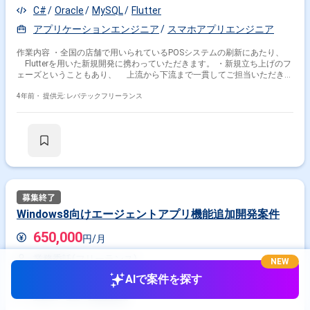
C#
Oracle
MySQL
Flutter
アプリケーションエンジニア
スマホアプリエンジニア
作業内容 ・全国の店舗で用いられているPOSシステムの刷新にあたり、
Flutterを用いた新規開発に携わっていただきます。 ・新規立ち上げのフ
ェーズということもあり、 上流から下流まで一貫してご担当いただきま
す。
4年前・
提供元: レバテックフリーランス
Windows8向けエージェントアプリ機能追加開発案件
650,000
円/月
業務委託(フリーランス)
NEW
東京都
麹町駅
AIで案件を探す
VC++
C#
Windows