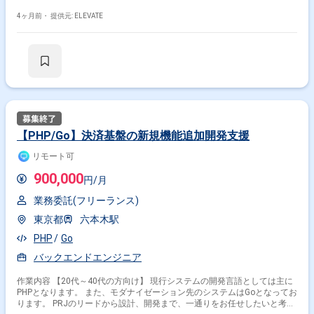
ら開発できる環境です。 大手顧客先に40名以上が参画している安定した
体制で、リーダー配下でのチーム参画となるためフォロー体制も整ってい
4ヶ月前・
提供元: ELEVATE
ます。
【PHP/Go】決済基盤の新規機能追加開発支援
リモート可
900,000
円/月
業務委託(フリーランス)
東京都
六本木駅
PHP
Go
バックエンドエンジニア
作業内容 【20代～40代の方向け】 現行システムの開発言語としては主に
PHPとなります。 また、モダナイゼーション先のシステムはGoとなってお
ります。 PRJのリードから設計、開発まで、一通りをお任せしたいと考え