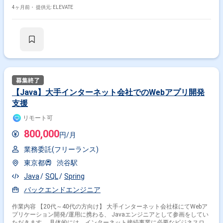
・基本設計、詳細設計、製造、単体テスト ・パフォーマンス次第で顧客
MTG同席や要件定義への参画
4ヶ月前・
提供元: ELEVATE
【Java】大手インターネット会社でのWebアプリ開発
支援
リモート可
800,000
円/月
業務委託(フリーランス)
東京都
渋谷駅
Java
SQL
Spring
バックエンドエンジニア
作業内容 【20代～40代の方向け】 大手インターネット会社様にてWebア
プリケーション開発/運用に携わる、 Javaエンジニアとして参画をしてい
ただきます。 具体的には、インターネット接続事業に必要なビジネスロジ