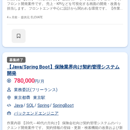
フロント開発案件です。 売上・KPIなどを可視化する画面の開発・改善を
担当します。 フロントエンド中心に設計から関われる環境です。 【作業
内容】 ・React/TypeScriptでの画面開発 ・グラフ表示機能の実装（Chart
系ライブラリ） ・API連携処理 ・UI改善対応 ・レビュー・テスト
4ヶ月前・
提供元: ELEVATE
【Java/Spring Boot】保険業界向け契約管理システム
開発
780,000
円/月
業務委託(フリーランス)
東京都
東京駅
Java
SQL
Spring
SpringBoot
バックエンドエンジニア
作業内容 【20代～40代の方向け】 保険会社向け契約管理システムのバッ
クエンド開発案件です。 契約情報の登録・更新・検索機能の改善および新