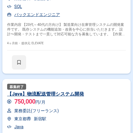
SQL
バックエンドエンジニア
作業内容 【20代～40代の方向け】 製造業向け在庫管理システムの開発案
件です。 既存システムの機能追加・改善を中心に担当いただきます。 設
計〜開発・テストまで一貫して対応可能な方を募集しています。 【作業内
容】 ・C#/.NETでの機能開発 ・在庫管理・入出庫機能の改修 ・DB設計・
最適化 ・テスト実施・不具合対応 ・仕様書更新
4ヶ月前・
提供元: ELEVATE
【Java】物流配送管理システム開発
750,000
円/月
業務委託(フリーランス)
東京都
新宿駅
Java