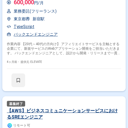
600,000
円/月
業務委託(フリーランス)
東京都
新宿駅
TypeScript
バックエンドエンジニア
作業内容 【20代～40代の方向け】 アフィリエイトサービスを主軸とする
企業にて、新規サービスのWebアプリケーション開発をご担当いただきま
す。 バックエンドエンジニアとして、設計から開発・リリースまで一貫し
て関与いただきます。 ・バックエンド設計 ・工数見積り ・開発〜リリー
ス対応
4ヶ月前・
提供元: ELEVATE
【AWS】ビジネスコミュニケーションサービスにおけ
るSREエンジニア
リモート可