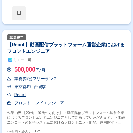
【React】動画配信プラットフォーム運営企業における
フロントエンジニア
リモート可
600,000
円/月
業務委託(フリーランス)
東京都
台場駅
React
フロントエンドエンジニア
作業内容 【20代～40代の方向け】 ・動画配信プラットフォーム運営企業
におけるフロントエンドエンジニアとして参画していただきます。 ・動画
エンコードの業務システムにおけるフロントエンド開発、運用保守 ・
PdM, デザイナー, 品質管理担当といった他職種とのチーム開発 ・PC、ス
マートフォン、タブレットの各ブラウザにおける一貫した操作性の実現 ・
4ヶ月前・
提供元: ELEVATE