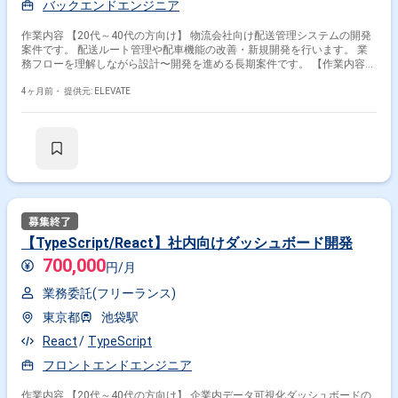
バックエンドエンジニア
作業内容 【20代～40代の方向け】 物流会社向け配送管理システムの開発
案件です。 配送ルート管理や配車機能の改善・新規開発を行います。 業
務フローを理解しながら設計〜開発を進める長期案件です。 【作業内容】
・Javaによる業務ロジック実装 ・配送管理機能の改修 ・バッチ処理開発
・テスト対応 ・レビュー・ドキュメント作成
4ヶ月前・
提供元: ELEVATE
【TypeScript/React】社内向けダッシュボード開発
700,000
円/月
業務委託(フリーランス)
東京都
池袋駅
React
TypeScript
フロントエンドエンジニア
作業内容 【20代～40代の方向け】 企業内データ可視化ダッシュボードの