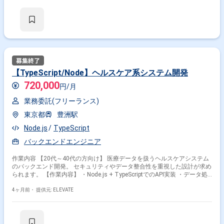
クエンドと密に連携しながら進める案件です。 【作業内容】 ・React /
TypeScriptを用いた業務画面の実装 ・物件検索、顧客管理、予約管理機能
の改修 ・新規画面および共通コンポーネント作成 ・API連携処理の実装 ・
画面レイアウト調整、入力フォーム改善 ・単体テスト、結合テスト支援
・チーム内レビュー、仕様相談への参加
【TypeScript/Node】ヘルスケア系システム開発
720,000
円/月
業務委託(フリーランス)
東京都
豊洲駅
Node.js
TypeScript
バックエンドエンジニア
作業内容 【20代～40代の方向け】 医療データを扱うヘルスケアシステム
のバックエンド開発。 セキュリティやデータ整合性を重視した設計が求め
られます。 【作業内容】 ・Node.js + TypeScriptでのAPI実装 ・データ処
理ロジックの設計 ・DB設計・運用 ・テスト対応 ・コードレビュー
4ヶ月前・
提供元: ELEVATE