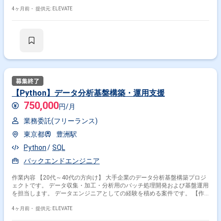
にも参加いただきます。 【作業内容】 ・Node.js + TypeScriptによるAPI開
発 ・業務ロジックの設計・実装 ・DB設計・最適化 ・既存機能の改善・リ
4ヶ月前・
提供元: ELEVATE
ファクタ ・レビュー対応
【Python】データ分析基盤構築・運用支援
750,000
円/月
業務委託(フリーランス)
東京都
豊洲駅
Python
SQL
バックエンドエンジニア
作業内容 【20代～40代の方向け】 大手企業のデータ分析基盤構築プロジ
ェクトです。 データ収集・加工・分析用のバッチ処理開発および基盤運用
を担当します。 データエンジニアとしての経験を積める案件です。 【作
業内容】 ・Pythonによるデータ処理バッチ開発 ・ETL処理の設計・実装
・データ加工・分析支援 ・ログ分析、改善対応 ・ドキュメント作成
4ヶ月前・
提供元: ELEVATE