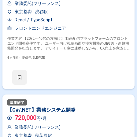
業務委託(フリーランス)
東京都
渋谷駅
React
TypeScript
フロントエンドエンジニア
作業内容 【20代～40代の方向け】 動画配信プラットフォームのフロント
エンド開発案件です。 ユーザー向け視聴画面や検索機能のUI改善・新規機
能開発を担当します。 デザイナーと密に連携しながら、UX向上を意識し
た実装を行います。 【作業内容】 ・React/TypeScriptでの画面実装 ・動
画再生UI、検索画面の改善 ・API連携処理の実装 ・パフォーマンス改善対
4ヶ月前・
提供元: ELEVATE
応 ・レビュー、テスト対応
【C#/.NET】業務システム開発
720,000
円/月
業務委託(フリーランス)
東京都
秋葉原駅