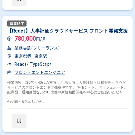
【React】人事評価クラウドサービス フロント開発支援
780,000
円/月
業務委託(フリーランス)
東京都
東京駅
React
TypeScript
フロントエンドエンジニア
作業内容 【20代～40代の方向け】 法人向け人事評価・目標管理クラウド
サービスのフロントエンド開発案件です。 評価シート、ダッシュボード、
組織図、通知画面などのUI改善や新規画面開発を中心にご担当いただきま
す。 担当フェーズは詳細設計〜実装・テストが中心ですが、要件定義段階
のレビューや画面設計の相談に入ることもあり、業務理解を深めながら開
4ヶ月前・
提供元: ELEVATE
発できます。 チームはPdM、デザイナー、フロント/バックエンド混成で
6〜8名程度。日次MTGやレビューを通して密に連携します。 【作業内
容】 ・React / TypeScriptによる管理画面開発 ・評価シート、通知機能、
ダッシュボード画面の新規実装 ・既存画面のUI改善、コンポーネント整理
・状態管理設計およびフォーム実装 ・API連携、バリデーション実装 ・不
具合調査、改修対応 ・レビュー対応、仕様確認ミーティング参加