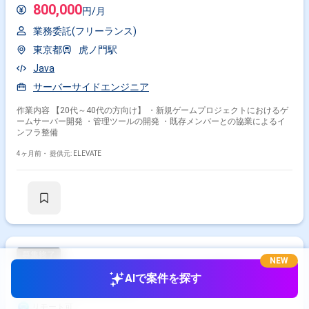
800,000
円/月
業務委託(フリーランス)
東京都
虎ノ門駅
Java
サーバーサイドエンジニア
作業内容 【20代～40代の方向け】 ・新規ゲームプロジェクトにおけるゲ
ームサーバー開発 ・管理ツールの開発 ・既存メンバーとの協業によるイ
ンフラ整備
4ヶ月前・
提供元: ELEVATE
NEW
【Go】エンタメサービス展開企業の共通開発における
AIで案件を探す
バックエンドエンジニア
リモート可