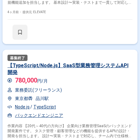
規機能追加を担当します。 基本設計〜実装・テストまで一貫して対応し、
業務ロジックの理解を深めながら開発を進めていただきます。 チームは
PM1名、バックエンド5名、フロント3名の構成で、他チームと連携しなが
4ヶ月前・
提供元: ELEVATE
ら開発を進行します。 【作業内容】 ・Spring Bootによる業務API設計・開
発 ・契約管理機能の新規開発・改修 ・既存バッチ処理の修正 ・テスト対
応（単体・結合） ・仕様書・設計書の作成
【TypeScript/Node.js】SaaS型業務管理システムAPI
開発
780,000
円/月
業務委託(フリーランス)
東京都
品川駅
Node.js
TypeScript
バックエンドエンジニア
作業内容 【20代～40代の方向け】 企業向け業務管理SaaSのバックエンド
開発案件です。 タスク管理・顧客管理などの機能を提供するAPIの設計・
開発を担当します。 設計〜実装・テストまで対応し、チーム内で仕様検討