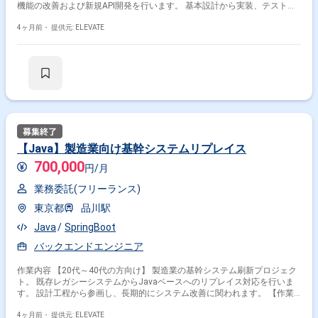
機能の改善および新規API開発を行います。 基本設計から実装、テストま
で一貫して対応いただきます。 【作業内容】 ・Spring BootによるAPI設
計・開発 ・決済処理ロジックの実装 ・既存機能の改修およびパフォーマ
4ヶ月前・
提供元: ELEVATE
ンス改善 ・結合テストおよび障害対応 ・設計書・仕様書の作成
【Java】製造業向け基幹システムリプレイス
700,000
円/月
業務委託(フリーランス)
東京都
品川駅
Java
SpringBoot
バックエンドエンジニア
作業内容 【20代～40代の方向け】 製造業の基幹システム刷新プロジェク
ト。 既存レガシーシステムからJavaベースへのリプレイス対応を行いま
す。 設計工程から参画し、長期的にシステム改善に関われます。 【作業
内容】 ・基本設計・詳細設計の作成 ・Javaでの業務ロジック実装 ・バッ
チ処理開発 ・テスト設計・実施 ・仕様調整・レビュー対応
4ヶ月前・
提供元: ELEVATE