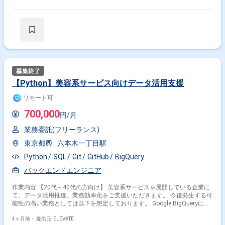
スマートTVやゲーム機向けWebアプリの調整
【Python】美容系サービス向けデータ活用支援
リモート可
700,000
円/月
業務委託(フリーランス)
東京都
六本木一丁目駅
Python
SQL
Git
GitHub
BigQuery
バックエンドエンジニア
作業内容 【20代～40代の方向け】 美容系サービスを展開している企業に
て、データ活用推進、業務効率化をご支援いただきます。 今後発生する可
能性の高い業務としては以下を想定しております。 Google BigQueryにお
ける、一部のデータモデルの管理（業務スコープ: BI等で直接参照するテ
ーブルやセマンティックレイヤの要件定義、設計、開発、保守）。
4ヶ月前・
提供元: ELEVATE