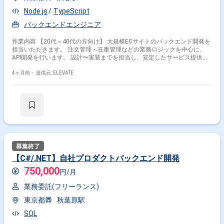
Node.js
TypeScript
バックエンドエンジニア
作業内容 【20代～40代の方向け】 大規模ECサイトのバックエンド開発を
担当いただきます。 注文管理・在庫管理などの業務ロジックを中心に、
API開発を行います。 設計〜実装までを担当し、安定したサービス提供を
支援します。 【作業内容】 ・Node.js + TypeScriptによるAPI開発 ・注
文・在庫管理機能の実装 ・既存機能の改善・リファクタ ・テストコード
4ヶ月前・
提供元: ELEVATE
の実装 ・チーム内レビュー対応
【C#/.NET】自社プロダクトバックエンド開発
750,000
円/月
業務委託(フリーランス)
東京都
秋葉原駅
SQL