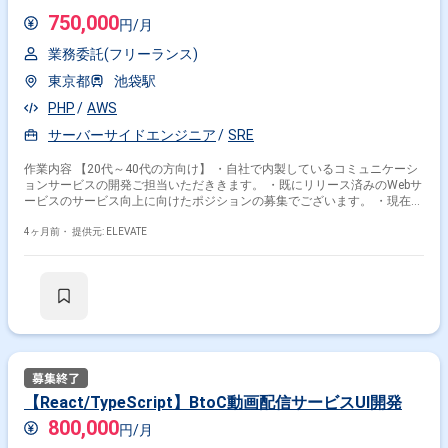
750,000
円/月
業務委託(フリーランス)
東京都
池袋駅
PHP
AWS
サーバーサイドエンジニア
SRE
作業内容 【20代～40代の方向け】 ・自社で内製しているコミュニケーシ
ョンサービスの開発ご担当いただききます。 ・既にリリース済みのWebサ
ービスのサービス向上に向けたポジションの募集でございます。 ・現在、
SRE業務の量が以前より増加しており、パフォーマンス改善や障害対策
等、 増加したタスクへご対応いただける方を募集しております。 ・新
4ヶ月前・
提供元: ELEVATE
機能開発において、一部サーバーサイド開発もお任せいたします。
【React/TypeScript】BtoC動画配信サービスUI開発
800,000
円/月