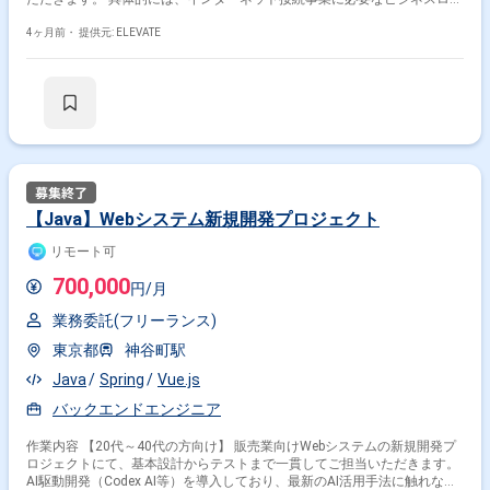
ックの新規開発・改修、社内/社外向けスタッフツール、バッチ、APIの新
規開発・改修に携わっていただきます。
4ヶ月前・
提供元: ELEVATE
【Java】Webシステム新規開発プロジェクト
リモート可
700,000
円/月
業務委託(フリーランス)
東京都
神谷町駅
Java
Spring
Vue.js
バックエンドエンジニア
作業内容 【20代～40代の方向け】 販売業向けWebシステムの新規開発プ
ロジェクトにて、基本設計からテストまで一貫してご担当いただきます。
AI駆動開発（Codex AI等）を導入しており、最新のAI活用手法に触れなが