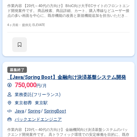
作業内容 【20代～40代の方向け】 BtoC向け大手ECサイトのフロントエン
ド開発案件です。 商品検索、商品詳細、カート、購入導線などユーザー接
点の多い画面を中心に、既存機能の改善と新規機能追加を担当いただきま
す。 要件整理後の詳細設計〜実装・テストまでをご担当いただき、UI改善
や表示速度向上など、ユーザー体験を意識した開発に携われる環境です。
4ヶ月前・
提供元: ELEVATE
チームはPM1名、デザイナー2名、フロントエンド3名、バックエンド4名
程度の体制で、職種横断で連携しながら開発を進めます。 【作業内容】
・React / TypeScriptを用いた画面開発 ・商品一覧、商品詳細、購入導線
のUI実装 ・既存コンポーネントの改修および新規作成 ・バックエンドAPI
との連携実装 ・表示速度改善、フロントのパフォーマンスチューニング
・テスト実施および不具合修正対応 ・デザイナー、PMとの要件確認・仕
様調整
【Java/Spring Boot】金融向け決済基盤システム開発
750,000
円/月
業務委託(フリーランス)
東京都
東京駅
Java
Spring
SpringBoot
バックエンドエンジニア
作業内容 【20代～40代の方向け】 金融機関向け決済基盤システムのバッ
クエンド開発案件です。 高トラフィック環境での安定稼働を目的に、既存