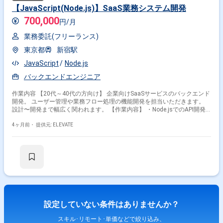
【JavaScript(Node.js)】SaaS業務システム開発
700,000
円/月
業務委託(フリーランス)
東京都
新宿駅
JavaScript
Node.js
バックエンドエンジニア
作業内容 【20代～40代の方向け】 企業向けSaaSサービスのバックエンド
開発。 ユーザー管理や業務フロー処理の機能開発を担当いただきます。
設計〜開発まで幅広く関われます。 【作業内容】 ・Node.jsでのAPI開発
・業務ロジックの実装 ・既存システム改修 ・テスト・不具合対応 ・仕様
検討・改善提案
4ヶ月前・
提供元: ELEVATE
設定していない条件はありませんか？
スキル･リモート･単価などで絞り込み、