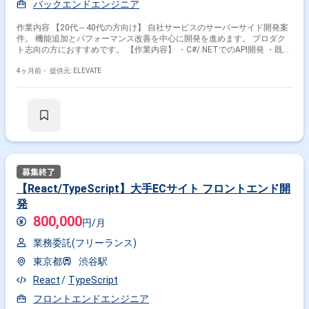
バックエンドエンジニア
作業内容 【20代～40代の方向け】 自社サービスのサーバーサイド開発案
件。 機能追加とパフォーマンス改善を中心に開発を進めます。 プロダク
ト志向の方におすすめです。 【作業内容】 ・C#/.NETでのAPI開発 ・既存
コードの改善・最適化 ・DB設計・チューニング ・新機能の設計・実装 ・
リリース対応
4ヶ月前・
提供元: ELEVATE
【React/TypeScript】大手ECサイト フロントエンド開
発
800,000
円/月
業務委託(フリーランス)
東京都
渋谷駅
React
TypeScript
フロントエンドエンジニア