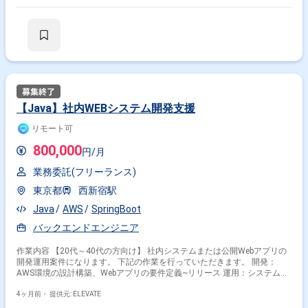
【Java】社内WEBシステム開発支援
リモート可
800,000
円/月
業務委託(フリーランス)
東京都
西新宿駅
Java
AWS
SpringBoot
バックエンドエンジニア
作業内容 【20代～40代の方向け】 社内システムまたは公開Webアプリの
開発運用案件になります。 下記の作業を行っていただきます。 開発：
AWS環境の設計構築、Webアプリの要件定義~リリース 運用：システム障
害発生時の原因調査など手広く実施していただきます
4ヶ月前・
提供元: ELEVATE