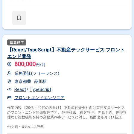
【React/TypeScript】不動産テックサービス フロント
エンド開発
800,000
円/月
業務委託(フリーランス)
東京都
品川駅
React
TypeScript
フロントエンドエンジニア
作業内容 【20代～40代の方向け】 不動産仲介会社向け業務支援サービス
のフロントエンド開発案件です。 物件検索、顧客管理、内見予約、進捗管
理など複数機能を持つ業務系Webサービスに対し、画面改修および新規機
能追加を行います。 基本的には詳細設計〜実装・テストを担当しますが、
業務フロー理解を踏まえた画面設計や改善提案も期待されています。 チー
4ヶ月前・
提供元: ELEVATE
ムはPM1名、フロント2名、バックエンド3名、QA1名ほどの構成で、バッ