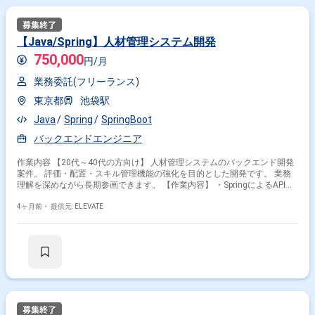
【Java/Spring】人材管理システム開発
750,000
円/月
業務委託(フリーランス)
東京都
池袋駅
Java
Spring
SpringBoot
バックエンドエンジニア
作業内容 【20代～40代の方向け】 人材管理システムのバックエンド開発
案件。 評価・配置・スキル管理機能の強化を目的とした開発です。 業務
理解を深めながら長期参画できます。 【作業内容】 ・SpringによるAPI開
発 ・業務ロジックの実装 ・既存機能の改修 ・テスト対応 ・ドキュメント
作成
4ヶ月前・
提供元: ELEVATE