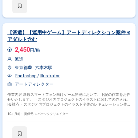
【派遣】【運用中ゲーム】アートディレクション案件 ※
アダルト含む
2,450
円/時
派遣
東京都
六本木駅
Photoshop
Illustrator
アートディレクター
作業内容 新規スマートフォン向けゲーム開発において、下記の作業をお任
せいたします。 ・スタジオ内プロジェクトのイラストに関しての赤入れ、
FB対応 ・スタジオ内プロジェクトのイラスト全体のレギュレーション作
成 ・スタジオ内プロジェクトのイラスト制作 ※アダルト有り
10ヶ月前・
提供元: レバテッククリエイター