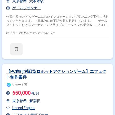
東京都
六本木駅
ゲームプランナー
作業内容 モバイルゲームにおいてプロモーションプランニング案件に携わ
っていただきます。 ・具体的には下記作業を想定しています。 -ゲーム
タイトルにおけるマーケティング及びプロモーション作業全般 -プロモ
ーション施策の立案、実施、改善サイクルの推進 -SNSを活用した情報発
信及びファンコミュニティ運営 -Google、Meta等の広告運用及びデータ
9ヶ月前・
提供元: レバテッククリエイター
分析による効果検証 -外部パートナーへのクリエイティブ制作依頼、進
行管理
【PC向け対戦型ロボットアクションゲーム】エフェク
ト制作案件
リモート可
650,000
円/月
東京都
新宿駅
Unreal Engine
エフェクトデザイナー