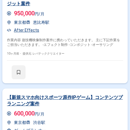
ジット案件
950,000
円/月
東京都
恵比寿駅
After Effects
作業内容 遊技機映像制作案件に携わっていただきます。 主に下記作業を
ご担当いただきます。 -エフェクト制作 -コンポジット -オーサリング
10ヶ月前・
提供元: レバテッククリエイター
【新規スマホ向けスポーツ原作IPゲーム】コンテンツプ
ランニング案件
600,000
円/月
東京都
渋谷駅