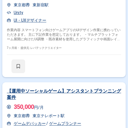
東京都
東新宿駅
Unity
UI・UXデザイナー
作業内容 スマートフォン向けゲームアプリのUIデザイン作業に携わってい
ただきます。 主に下記作業を想定しております。 ・マルチプラットフォ
ーム展開に向けたUI調整 ・既存素材を使用したグラフィックや画面レイア
ウトの調整
7ヶ月前・
提供元: レバテッククリエイター
【運用中ソーシャルゲーム】アシスタントプランニング
案件
350,000
円/月
東京都
東京テレポート駅
ゲームデバッカー
ゲームプランナー