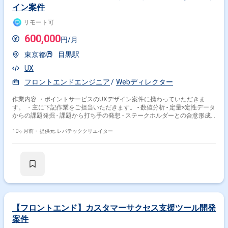
イン案件
リモート可
600,000
円/月
東京都
目黒駅
UX
フロントエンドエンジニア
Webディレクター
作業内容 ・ポイントサービスのUXデザイン案件に携わっていただきま
す。 ・主に下記作業をご担当いただきます。 - 数値分析 - 定量×定性データ
からの課題発掘 - 課題から打ち手の発想 - ステークホルダーとの合意形成 -
要求定義及び要件定義 - IA設計とWF設計 - 調整及び運用調整 - デザインと
実装のディレクションや制作の進行管理 など
10ヶ月前・
提供元: レバテッククリエイター
【フロントエンド】カスタマーサクセス支援ツール開発
案件