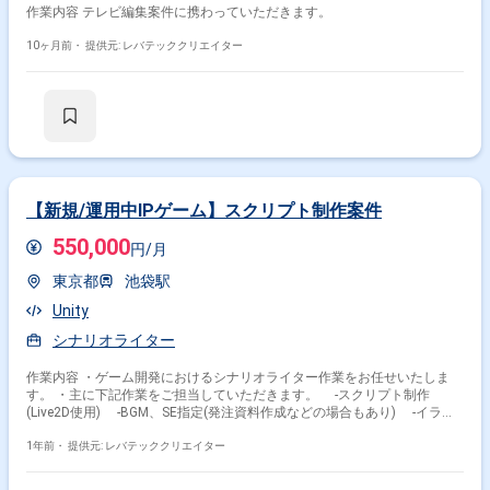
作業内容 テレビ編集案件に携わっていただきます。
10ヶ月前・
提供元: レバテッククリエイター
【新規/運用中IPゲーム】スクリプト制作案件
550,000
円/月
東京都
池袋駅
Unity
シナリオライター
作業内容 ・ゲーム開発におけるシナリオライター作業をお任せいたしま
す。 ・主に下記作業をご担当していただきます。 -スクリプト制作
(Live2D使用) -BGM、SE指定(発注資料作成などの場合もあり) -イラス
トの発注対応
1年前・
提供元: レバテッククリエイター