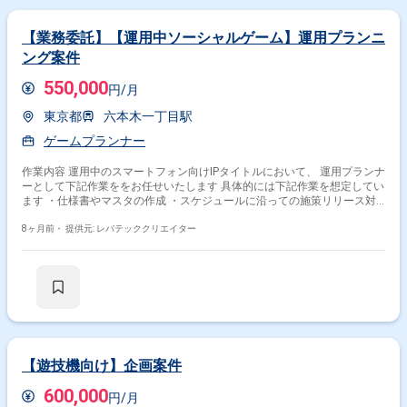
【業務委託】【運用中ソーシャルゲーム】運用プランニ
ング案件
550,000
円/月
東京都
六本木一丁目駅
ゲームプランナー
作業内容 運用中のスマートフォン向けIPタイトルにおいて、 運用プランナ
ーとして下記作業ををお任せいたします 具体的には下記作業を想定してい
ます ・仕様書やマスタの作成 ・スケジュールに沿っての施策リリース対
応 ・施策の品質チェック
8ヶ月前・
提供元: レバテッククリエイター
【遊技機向け】企画案件
600,000
円/月