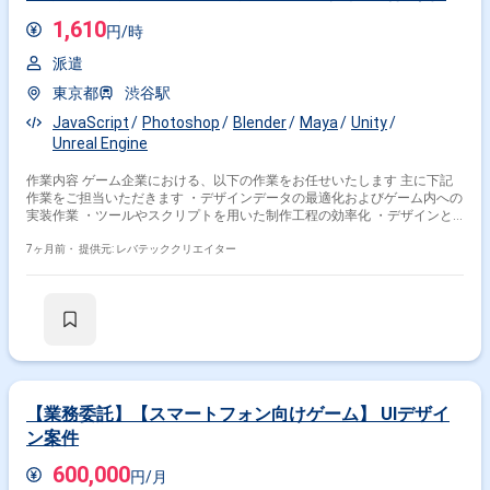
1,610
円/時
派遣
東京都
渋谷駅
JavaScript
Photoshop
Blender
Maya
Unity
Unreal Engine
作業内容 ゲーム企業における、以下の作業をお任せいたします 主に下記
作業をご担当いただきます ・デザインデータの最適化およびゲーム内への
実装作業 ・ツールやスクリプトを用いた制作工程の効率化 ・デザインと
エンジニアリングの両面からの品質向上提案 ・開発チーム内での仕様調整
およびコミュニケーション
7ヶ月前・
提供元: レバテッククリエイター
【業務委託】【スマートフォン向けゲーム】 UIデザイ
ン案件
600,000
円/月