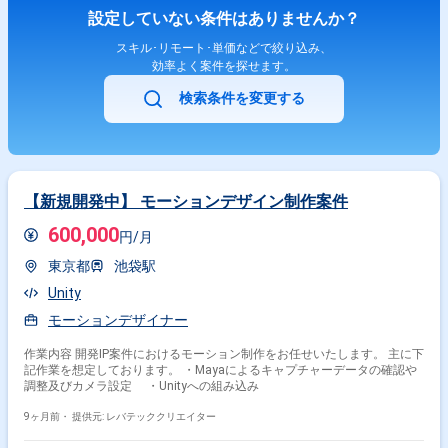
設定していない条件はありませんか？
スキル･リモート･単価などで絞り込み、
効率よく案件を探せます。
検索条件を変更する
【新規開発中】 モーションデザイン制作案件
600,000
円/月
東京都
池袋駅
Unity
モーションデザイナー
作業内容 開発IP案件におけるモーション制作をお任せいたします。 主に下
記作業を想定しております。 ・Mayaによるキャプチャーデータの確認や
調整及びカメラ設定 ・Unityへの組み込み
9ヶ月前・
提供元: レバテッククリエイター