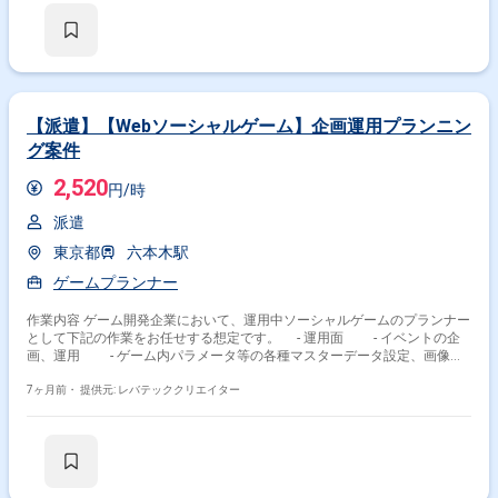
【派遣】【Webソーシャルゲーム】企画運用プランニン
グ案件
2,520
円/時
派遣
東京都
六本木駅
ゲームプランナー
作業内容 ゲーム開発企業において、運用中ソーシャルゲームのプランナー
として下記の作業をお任せする想定です。 - 運用面 - イベントの企
画、運用 - ゲーム内パラメータ等の各種マスターデータ設定、画像入
稿、ドキュメント作成 - ゲーム内イベントの分析 - 設定したイベ
ント内容の動作検証（デバッグ）、リリース監視 - 企画面 - イベン
7ヶ月前・
提供元: レバテッククリエイター
ト改善案や新規企画の立案(仕様書作成、開発依頼書作成) - イベント
パラメータ設計 - 各職種(プランナー、エンジニア、デザイナー等)と
連携、折衝 - 設定したイベント内容の動作検証(デバッグ)、リリース
監視 - KPI分析および施策改善、ゲームバランス調整 - 制作進行管理
- コラボ施策などプロジェクト全体の制作進行管理 - プランナー、