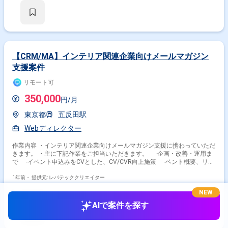
【CRM/MA】インテリア関連企業向けメールマガジン
支援案件
リモート可
350,000
円/月
東京都
五反田駅
Webディレクター
作業内容 ・インテリア関連企業向けメールマガジン支援に携わっていただ
きます。 ・主に下記作業をご担当いただきます。 ‐企画・改善・運用ま
で ‐イベント申込みをCVとした、CV/CVR向上施策 ‐ベント概要、リン
ク、画像の設定 ‐都道府県単位でフィルターして配信
1年前・
提供元: レバテッククリエイター
NEW
AIで案件を探す