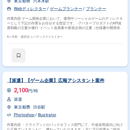
東京都
六本木駅
Webディレクター
ゲームプランナー
プランナー
作業内容 ゲーム開発企業において、運用中ソーシャルゲームのディレクタ
ーとして下記の作業をお任せする想定です。 ‐アバタープロダクトのKPI改
善戦略の立案や遂行 ‐イベント改善案や新規企画の立案（仕様書や開発依
頼書の作成） ‐イベントのパラメータ設計 ‐KPI分析に基づく施策改善、ゲ
ームバランス調整 ‐各職種や外部との連携や折衝 ‐デバッグおよびリリース
6ヶ月前・
提供元: レバテッククリエイター
監視 ‐アバター内パラメータ等の各種マスターデータ設定や画像入稿、ド
キュメント作成 ‐デバッグおよびリリース監視
【派遣】【ゲーム企業】広報アシスタント案件
2,100
円/時
派遣
東京都
渋谷駅
Photoshop
Illustrator
作業内容 ・クライアントのバックオフィス部門にて、中途採用成功に向け
た広報アシスタントに 携わっていただきます ・主に下記作業をご担当