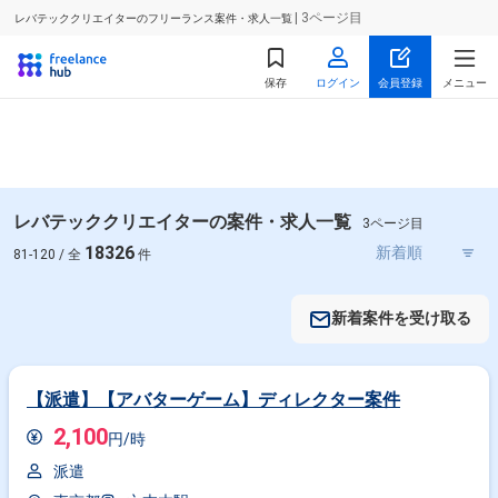
| 3ページ目
レバテッククリエイターのフリーランス案件・求人一覧
保存
ログイン
会員登録
メニュー
レバテッククリエイターの案件・求人一覧
3ページ目
18326
81-120 / 全
件
新着案件を受け取る
【派遣】【アバターゲーム】ディレクター案件
2,100
円/時
派遣