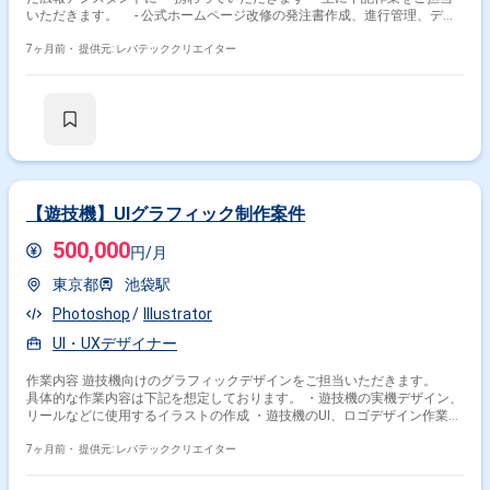
いただきます。 - 公式ホームページ改修の発注書作成、進行管理、デザ
イナー連携 - 広報ブログのインタビュー準備、執筆、掲載 - 動画コン
テンツのコンテ作成、進行管理、デザイナー連携 - 広報に必要な写真撮
7ヶ月前・
提供元: レバテッククリエイター
影(一眼レフを貸与いたします) - 公式SNS更新(X、Facebook)
【遊技機】UIグラフィック制作案件
500,000
円/月
東京都
池袋駅
Photoshop
Illustrator
UI・UXデザイナー
作業内容 遊技機向けのグラフィックデザインをご担当いただきます。
具体的な作業内容は下記を想定しております。 ・遊技機の実機デザイン、
リールなどに使用するイラストの作成 ・遊技機のUI、ロゴデザイン作業
ご経験やスキルに応じてお任せする作業は異なります
7ヶ月前・
提供元: レバテッククリエイター