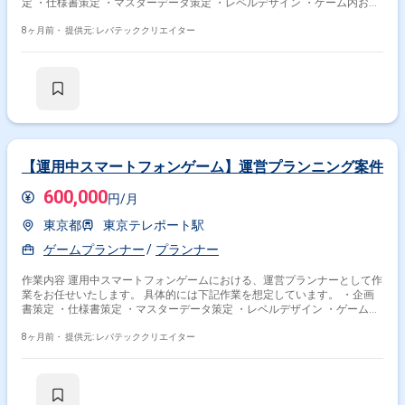
定 ・仕様書策定 ・マスターデータ策定 ・レベルデザイン ・ゲーム内お知
らせ策定 ・カスタマーサービス対応 ・デバッグ ・XなどへのSNS投稿 ・
社内外メンバーとの調整折衝
8ヶ月前・
提供元: レバテッククリエイター
【運用中スマートフォンゲーム】運営プランニング案件
600,000
円/月
東京都
東京テレポート駅
ゲームプランナー
プランナー
作業内容 運用中スマートフォンゲームにおける、運営プランナーとして作
業をお任せいたします。 具体的には下記作業を想定しています。 ・企画
書策定 ・仕様書策定 ・マスターデータ策定 ・レベルデザイン ・ゲーム内
お知らせ策定 ・カスタマーサービス対応 ・デバッグ ・XなどへのSNS投稿
・社内外メンバーとの調整折衝
8ヶ月前・
提供元: レバテッククリエイター