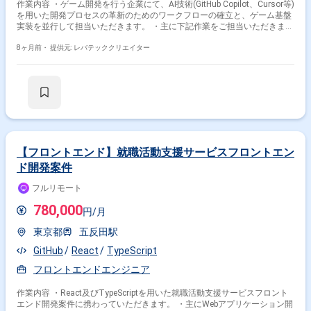
作業内容 ・ゲーム開発を行う企業にて、AI技術(GitHub Copilot、Cursor等)
を用いた開発プロセスの革新のためのワークフローの確立と、ゲーム基盤
実装を並行して担当いただきます。 ・主に下記作業をご担当いただきま
す。 - GitHub CopilotやCursor等の生成AIツールを活用した高速なコーディ
ングの実践と、チームへのナレッジ共有 - アプリケーションサイドの設計
8ヶ月前・
提供元: レバテッククリエイター
及び実装 - 開発支援ツールの設計及び実装 - アセットの管理 - PF連携の設計
及び実装
【フロントエンド】就職活動支援サービスフロントエン
ド開発案件
フルリモート
780,000
円/月
東京都
五反田駅
GitHub
React
TypeScript
フロントエンドエンジニア
作業内容 ・React及びTypeScriptを用いた就職活動支援サービスフロント
エンド開発案件に携わっていただきます。 ・主にWebアプリケーション開