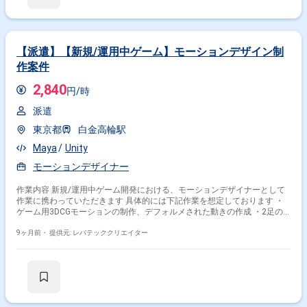
【派遣】【新規/運用中ゲーム】モーションデザイン制
作案件
2,840
円/時
派遣
東京都
白金高輪駅
Maya
Unity
モーションデザイナー
作業内容 新規/運用中ゲーム開発における、モーションデザイナーとして
作業に携わっていただきます 具体的には下記作業を想定しております ・
ゲーム用3DCGモーションの制作、デフォルメされた動きの作成 ・2足の
鳥、魚など人型以外のモーション作成 ・鳥、魚など人型以外のモーション
作成 ・Confluence等を用いた案件情報整理など ・クオリティチェック作
9ヶ月前・
提供元: レバテッククリエイター
業(経験やスキルにより) ・他、付随する作業