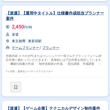
エンジニア、デザイナーなど各職種にヒアリング、全体のスケジュール策
定 - スケジュールに沿って進捗を管理、関係者を集めた週次会議のフ
ァシリテート、 デイリーの朝会での進捗確認 - 進捗とスケジュー
ルに乖離が生じた場合の各職種との調整 - 外注窓口作業 - 資料(監修
【派遣】【運用中タイトル】仕様書作成担当プランナー
用、発注用など)作成 - 契約締結の申請 - 外注管理(クライアントの
案件
AHとやりとり、稟議、支払処理) - クライアントとの会議日程調整、
メール、電話でのやりとり - コラボ施策における版元との折衝
2,450
円/時
派遣
東京都
東新宿駅
ゲームプランナー
プランナー
作業内容 スマホやPCまたはコンシューマー等マルチプラットフォーム対
応作業に携わっていただきます。 具体的には下記作業を想定しています。
- 機能仕様書の作成 - 制作依頼表の作成 - 競合調査、市場調査 - エ
ンジニアやデザイナーとの調整作業
7ヶ月前・
提供元: レバテッククリエイター
【派遣】【ゲーム企業】テクニカルデザイン制作案件