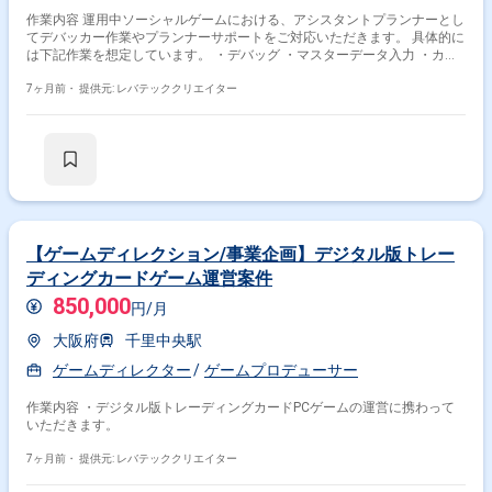
作業内容 運用中ソーシャルゲームにおける、アシスタントプランナーとし
てデバッカー作業やプランナーサポートをご対応いただきます。 具体的に
は下記作業を想定しています。 ・デバッグ ・マスターデータ入力 ・カス
タマーサポート進行 ・お知らせ、ニュース作成 ・プロジェクト管理資料
策定
7ヶ月前・
提供元: レバテッククリエイター
【ゲームディレクション/事業企画】デジタル版トレー
ディングカードゲーム運営案件
850,000
円/月
大阪府
千里中央駅
ゲームディレクター
ゲームプロデューサー
作業内容 ・デジタル版トレーディングカードPCゲームの運営に携わって
いただきます。
7ヶ月前・
提供元: レバテッククリエイター