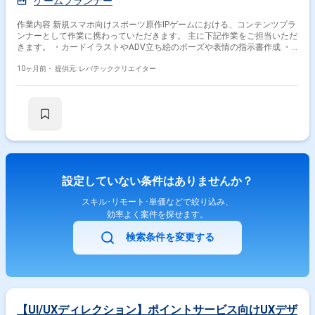
ゲームプランナー
作業内容 新規スマホ向けスポーツ原作IPゲームにおける、コンテンツプラ
ンナーとして作業に携わっていただきます。 主に下記作業をご担当いただ
きます。 ・カードイラストやADV立ち絵のポーズや表情の指示書作成 ・
企画、仕様提案や仕様作成 ・担当機能の開発メンバーとの開発進行および
ディレクション作業
10ヶ月前・
提供元: レバテッククリエイター
設定していない条件はありませんか？
スキル･リモート･単価などで絞り込み、
効率よく案件を探せます。
検索条件を変更する
【UI/UXディレクション】ポイントサービス向けUXデザ