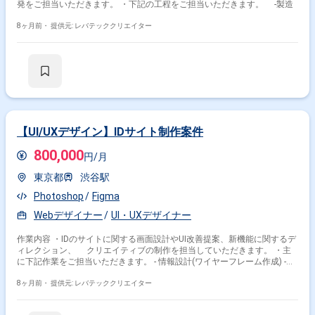
発をご担当いただきます。 ・下記の工程をご担当いただきます。 -製造
8ヶ月前・
提供元: レバテッククリエイター
【UI/UXデザイン】IDサイト制作案件
800,000
円/月
東京都
渋谷駅
Photoshop
Figma
Webデザイナー
UI・UXデザイナー
作業内容 ・IDのサイトに関する画面設計やUI改善提案、新機能に関するデ
ィレクション、 クリエイティブの制作を担当していただきます。 ・主
に下記作業をご担当いただきます。 - 情報設計(ワイヤーフレーム作成) -プ
ロダクトに最適なUX検討 - 画面設計 - UX上の課題特定と実装推進
8ヶ月前・
提供元: レバテッククリエイター