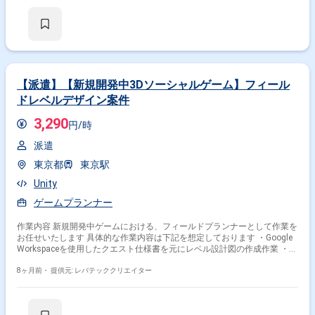
【派遣】【新規開発中3Dソーシャルゲーム】フィール
ドレベルデザイン案件
3,290
円/時
派遣
東京都
東京駅
Unity
ゲームプランナー
作業内容 新規開発中ゲームにおける、フィールドプランナーとして作業を
お任せいたします 具体的な作業内容は下記を想定しております ・Google
Workspaceを使用したクエスト仕様書を元にレベル設計図の作成作業 ・
3Dの多人数プレイの対戦ゲーム用のレベル設計作業
8ヶ月前・
提供元: レバテッククリエイター