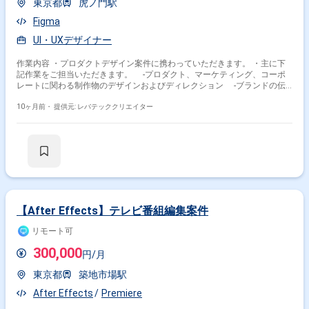
東京都
虎ノ門駅
Figma
UI・UXデザイナー
作業内容 ・プロダクトデザイン案件に携わっていただきます。 ・主に下
記作業をご担当いただきます。 -プロダクト、マーケティング、コーポ
レートに関わる制作物のデザインおよびディレクション -ブランドの伝
え方の設計 -UI/UXデザイン、LP構成、グラフィック、バナー制作などの
実制作 -ブランドガイドライン、トンマナ整備、レギュレーション構築
10ヶ月前・
提供元: レバテッククリエイター
-コミュニケーションガイドラインの策定(言語、視覚の両面) -PdM、
エンジニア、マーケと連携した意思決定、提案
【After Effects】テレビ番組編集案件
リモート可
300,000
円/月
東京都
築地市場駅
After Effects
Premiere