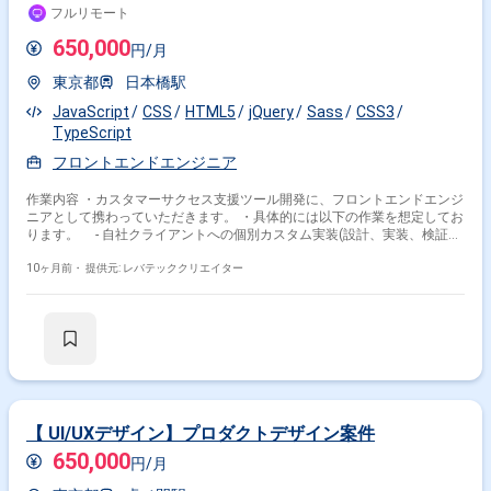
フルリモート
650,000
円/月
東京都
日本橋駅
JavaScript
CSS
HTML5
jQuery
Sass
CSS3
TypeScript
フロントエンドエンジニア
作業内容 ・カスタマーサクセス支援ツール開発に、フロントエンドエンジ
ニアとして携わっていただきます。 ・具体的には以下の作業を想定してお
ります。 - 自社クライアントへの個別カスタム実装(設計、実装、検証、
保守等) - プロダクトオーナー、CSチーム、デザイナーとの要件すり合わ
せ、設計 - より高い開発効率、品質を求める環境改善、コードレビュ
10ヶ月前・
提供元: レバテッククリエイター
ー、および技術的な負債の解決
【 UI/UXデザイン】プロダクトデザイン案件
650,000
円/月