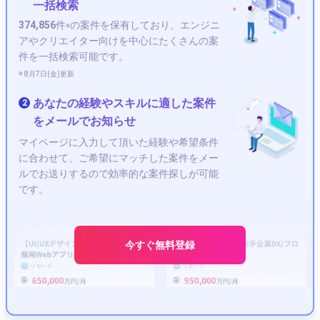
Kotlin
iOS
社内SE
Unity
AWS
HTML
一括検索
Android
サーバーエンジニア
374,856
件
の案件を保有しており、エンジニ
※
データベースエンジニア
VBA
CSS
Swift
アやクリエイター向けを中心にたくさんの案
件を一括検索可能です。
SAPコンサルタント
Perl
Laravel
Scala
C++
※ 8月7日(金)更新
R言語
Go言語
C#
Node.js
CE（カスタマーエンジニア）
COBOL
あなたの経験やスキルに適した案件
2
Google Cloud Platform
ゲームデバッガー
C言語
をメールでお知らせ
SQL
Linux
Access
Webデザイナー
学習
マイページに入力して頂いた経験や希望条件
イラストレーター
ゲーム
デザイナー
開発
に合わせて、ご希望にマッチした案件をメー
Webディレクター
ポートフォリオ
Photoshop
ルでお送りするので効率的な案件探しが可能
キャラクターデザイナー
SEO
CG
人気
です。
アニメーター
エージェント
副業
WordPress
Blender
クリエイター
After Effects
グラフィックデザイナー
React
会計
今すぐ無料登録
シナリオライター
コワーキングスペース
レンタルオフィス
RPA
フレームワーク