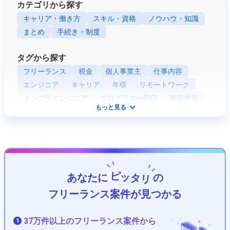
カテゴリから探す
キャリア・働き方
スキル・資格
ノウハウ・知識
まとめ
手続き・制度
タグから探す
フリーランス
税金
個人事業主
仕事内容
エンジニア
キャリア
年収
リモートワーク
インフラエンジニア
プログラマー(PG)
確定申告
もっと見る
業務委託
SE (システムエンジニア)
青色申告
資格
Webエンジニア
社会保険
開業
ネットワークエンジニア
Python
組込・制御エンジニア
Java
ツール
PHP
法人化
客先常駐
職種
セキュリティエンジニア
ピッタリ
あなたに
の
プロジェクトマネージャー(PM)
JavaScript
Ruby
ITコンサルタント
データサイエンティスト
フリーランス案件が見つかる
フロントエンドエンジニア
テストエンジニア
将来性
PMO
アプリケーションエンジニア
37万件以上のフリーランス案件から
1