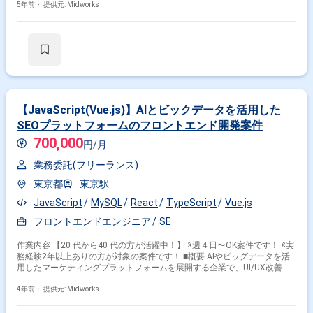
い、システムの設計から実装、運用までを一貫して行います。 ■具体的な
5年前・
提供元: Midworks
業務内容 ・インフラサービス基幹システムの設計、開発、運用 ・
AWS/GCPなどのクラウドを利用したインフラの構築 ・Linux/Unix環境で
の開発およびバージョン管理ツールを用いたチーム開発 勤務開始時には、
プロジェクトの一員として、コミュニケーションを取りながら業務を進め
て頂く予定です。また、緊急時に出社が必要となる場合がございます。 ----
-------------------------------------------------------------- 直近の参画案件の経験とご希望に併せ
た案件のご紹介をさせて頂きます。 弊社は様々なプロジェクトの提案を強
みとしておりますので、お気軽にご相談頂けますと幸いです。 --------------------
---------------------------------------------- ※弊社では、法人、請負いの案件は取り扱ってお
【JavaScript(Vue.js)】AIとビックデータを活用した
りません。
SEOプラットフォームのフロントエンド開発案件
700,000
円/月
業務委託(フリーランス)
東京都
東京駅
JavaScript
MySQL
React
TypeScript
Vue.js
フロントエンドエンジニア
SE
作業内容 【20 代から40 代の方が活躍中！】 ※週４日〜OK案件です！ ※実
務経験2年以上ありの方が対象の案件です！ ■概要 AIやビッグデータを活
用したマーケティングプラットフォームを展開する企業で、UI/UX改善を
進めるため、フロントエンドエンジニアを募集しています。現行のフロン
トエンドとバックエンドが統合されたシステムの段階的なリプレイスが進
4年前・
提供元: Midworks
められており、Vue.jsやReact.jsを使用した開発が行われます。AWSなど
のクラウドインフラも利用しています。 ■具体的な業務内容 ・Vue.jsまた