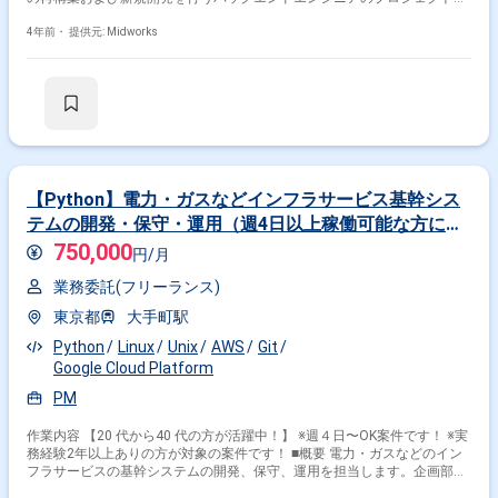
す。PythonおよびDjangoを使用した開発環境で、基本設計からテストま
で一貫して携わり、業務システムのバックエンドを担当します。複数のシ
4年前・
提供元: Midworks
ステム開発経験を持ち、フレームワークを活用した開発に精通している方
に最適なポジションです。 ■具体的な業務内容 ・社内向け業務システムの
再構築 ・新規業務システムの開発（取引先向けシステムなど） ・基本設
計、詳細設計、製造、テストまでの一貫した対応 ・PythonおよびDjango
を使用したバックエンド開発 ・複数の業務システム開発プロジェクトへの
参加 勤務開始時には、プロジェクトの一員として、コミュニケーションを
取りながら業務を進めて頂く予定です。また、緊急時に出社が必要となる
場合がございます。 ------------------------------------------------------------------ 直近の参画案件
の経験とご希望に併せた案件のご紹介をさせて頂きます。 弊社は様々なプ
【Python】電力・ガスなどインフラサービス基幹シス
ロジェクトの提案を強みとしておりますので、お気軽にご相談頂けますと
テムの開発・保守・運用（週4日以上稼働可能な方にぴ
幸いです。 ------------------------------------------------------------------ ※弊社では、法人、請負
ったり・20代〜40代活躍中！）
いの案件は取り扱っておりません。
750,000
円/月
業務委託(フリーランス)
東京都
大手町駅
Python
Linux
Unix
AWS
Git
Google Cloud Platform
PM
作業内容 【20 代から40 代の方が活躍中！】 ※週４日〜OK案件です！ ※実
務経験2年以上ありの方が対象の案件です！ ■概要 電力・ガスなどのイン
フラサービスの基幹システムの開発、保守、運用を担当します。企画部門
やカスタマーサポートメンバーとのヒアリングを通じて、要件定義を行