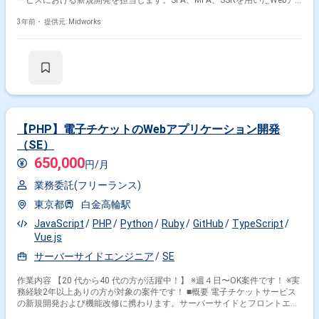
ービスにおける新規開発を担当します。SPA、MPA、SSRを用いたWebア
プリケーションの設計・実装や、UI/UX設計、API設計を行い、ディレクタ
ーやデザイナーと連携して開発を進めます。 ■具体的な業務内容 ・SPA、
3年前・
提供元: Midworks
MPA、SSRを用いたWebアプリケーションの設計、実装、リリース ・API
インターフェースの設計および開発 ・UI/UX設計に関するディレクターお
よびデザイナーとの連携 ・業務メンバーとの要件聴取および要件定義 ・
ReactやVue.jsを使用したフロントエンド開発および運用 勤務開始時に
は、プロジェクトの一員として、コミュニケーションを取りながら業務を
進めて頂く予定です。また、緊急時に出社が必要となる場合がございま
す。 ------------------------------------------------------------------ 直近の参画案件の経験とご希望
に併せた案件のご紹介をさせて頂きます。 弊社は様々なプロジェクトの提
案を強みとしておりますので、お気軽にご相談頂けますと幸いです。 --------
【PHP】電子チケットのWebアプリケーション開発
---------------------------------------------------------- ※弊社では、法人、請負いの案件は取り扱
（SE）
っておりません。
650,000
円/月
業務委託(フリーランス)
東京都
白金高輪駅
JavaScript
PHP
Python
Ruby
GitHub
TypeScript
Vue.js
サーバーサイドエンジニア
SE
作業内容 【20 代から40 代の方が活躍中！】 ※週４日〜OK案件です！ ※実
務経験2年以上ありの方が対象の案件です！ ■概要 電子チケットサービス
の新規開発および機能改修に携わります。サーバーサイドとフロントエン
ドの両方を担当し、フルスタックエンジニアとして活躍いただきます。 ■