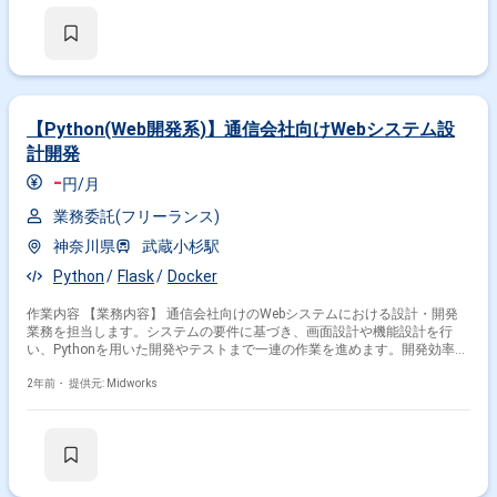
はReact.jsを用いたフロントエンドのリプレイス対応 ・TypeScriptを使用
したフロントエンド開発 ・UI/UX改善のための設計および実装 ・AWSイン
フラを活用したシステム運用支援 ・チームメンバーとの協力によるアジャ
イル開発 勤務開始時には、プロジェクトの一員として、コミュニケーショ
ンを取りながら業務を進めて頂く予定です。また、緊急時に出社が必要と
なる場合がございます。 ------------------------------------------------------------------ 直近の参画
案件の経験とご希望に併せた案件のご紹介をさせて頂きます。 弊社は様々
【Python(Web開発系)】通信会社向けWebシステム設
なプロジェクトの提案を強みとしておりますので、お気軽にご相談頂けま
計開発
すと幸いです。 ------------------------------------------------------------------ ※弊社では、法人、
請負いの案件は取り扱っておりません。
-
円/月
業務委託(フリーランス)
神奈川県
武蔵小杉駅
Python
Flask
Docker
作業内容 【業務内容】 通信会社向けのWebシステムにおける設計・開発
業務を担当します。システムの要件に基づき、画面設計や機能設計を行
い、Pythonを用いた開発やテストまで一連の作業を進めます。開発効率や
品質向上を意識して作業を進めます。 【作業内容】 ・要件に基づく画面
設計 ・機能設計の作成 ・Pythonを用いたシステム開発 ・単体テストおよ
2年前・
提供元: Midworks
び結合テスト ・開発に伴うドキュメント作成