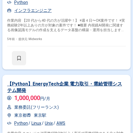
Python
インフラエンジニア
作業内容 【20 代から40 代の方が活躍中！】 ※週４日〜OK案件です！ ※実
務経験2年以上ありの方が対象の案件です！ ■概要 内視鏡AI開発に関連す
る画像認識モデルの作成を支えるデータ基盤の構築・運用を担当します。
大規模データの処理経験を活かし、内視鏡データ管理基盤やAIモデル学習
基盤の開発・運用をリードしていただきます。 ■具体的な業務内容 ・内視
5年前・
提供元: Midworks
鏡データ管理基盤の構築・運用 ・アノテーション作成ツールの改修、運用
・AIモデル学習基盤の開発・運用 ・Kubernetesを用いたオンプレミス運用
・深層学習（画像認識）に関する技術サポート ・PythonおよびTypeScript
を用いたフロントエンド、バックエンド開発 勤務開始時には、プロジェク
トの一員として、コミュニケーションを取りながら業務を進めて頂く予定
です。また、緊急時に出社が必要となる場合がございます。 ------------------------
------------------------------------------ 直近の参画案件の経験とご希望に併せた案件のご
紹介をさせて頂きます。 弊社は様々なプロジェクトの提案を強みとしてお
りますので、お気軽にご相談頂けますと幸いです。 ----------------------------------------
【Python】EnergyTech企業 電力取引・需給管理シス
-------------------------- ※弊社では、法人、請負いの案件は取り扱っておりません。
テム開発
1,000,000
円/月
業務委託(フリーランス)
東京都
東京駅
Python
Linux
Unix
AWS