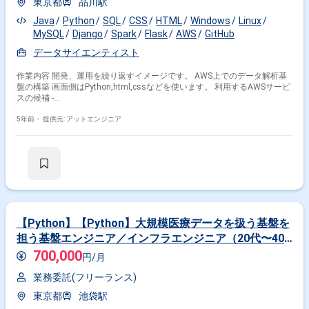
東京都
品川駅
Java
Python
SQL
CSS
HTML
Windows
Linux
MySQL
Django
Spark
Flask
AWS
GitHub
データサイエンティスト
作業内容 開発、運用を繰り返すイメージです。 AWS上でのデータ解析基
盤の構築 画面側はPython,html,cssなどを使います。 利用するAWSサービ
スの候補 -
Redshift,EMR(spark),Athena,RDS,EC2,VPC,CloudFormation,Lambda,StepFunct
開発工程 基本設計, 詳細設計, 実装, 単体テスト, 結合テスト, システムテス
5年前・
提供元: アットエンジニア
ト
【Python】【Python】大規模医療データを扱う基盤を
担う基盤エンジニア／インフラエンジニア（20代〜40
代活躍中！・週4日以上稼働可能な方にぴったり！）
700,000
円/月
業務委託(フリーランス)
東京都
池袋駅