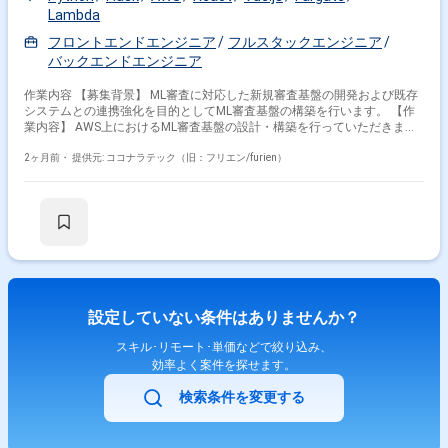
Lambda
フロントエンドエンジニア
フルスタックエンジニア
バックエンドエンジニア
作業内容 【募集背景】 ML審査に対応した新規審査基盤の開発および既存
システムとの連携強化を目的としてML審査基盤の構築を行います。 【作
業内容】 AWS上におけるML審査基盤の設計・構築を行っていただきま
す。コンテナ（ECS Fargate）またはサーバーレス（Lambda）を用いたア
ーキテクチャ設計、VPC設計などのインフラ構築を担当していただきま
2ヶ月前・
提供元: ココナラテック（旧：フリエン/furien）
す。Python（FastAPI / Flask 等）でのバックエンドAPI開発や、React／
Vue等を用いたダッシュボードのフロントエンド開発も行っていただきま
す。また、SQS／SNS等を用いた非同期メッセージングアーキテクチャの
設計や、Terraformを用いたIaCによる環境管理も担当していただきます。
【求める人物像】 クラウドネイティブなアーキテクチャに関心を持ち、自
ら主体的に設計・実装を進められる方を求めています。複数のステークホ
ルダーと協調しながら要件を整理し、既存システムとの共存を意識した柔
軟な提案・調整ができる方を歓迎いたします。 【ポジションの魅力】
AWS上でML推論を見据えた審査基盤の設計から開発まで一貫して携わる
設定していない条件はありませんか？
ことができ、インフラからバックエンド、フロントエンドまで幅広い技術
スタックを経験できます。コンテナやサーバーレス、IaCなど最新のクラ
スキル･リモート･単価などで絞り込み、
ウド技術を実案件で活用しながらスキルを高めていただけます。 【開発環
効率よく案件を探せます。
境】 AWSをメインとしたクラウド環境上で、ECS FargateやLambdaによ
るアーキテクチャを採用いたします。バックエンドはPython（FastAPI /
検索条件を変更する
Flask）、フロントエンドはReact／Vue等、インフラ管理にはTerraform、
メッセージングにはSQS／SNSを利用いたします。