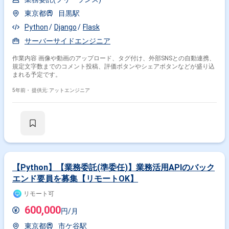
東京都
目黒駅
Python
Django
Flask
サーバーサイドエンジニア
作業内容 画像や動画のアップロード、タグ付け、外部SNSとの自動連携、
規定文字数までのコメント投稿、評価ボタンやシェアボタンなどが盛り込
まれる予定です。
5年前・
提供元: アットエンジニア
【Python】【業務委託(準委任)】業務活用APIのバック
エンド要員を募集【リモートOK】
リモート可
600,000
円/月
東京都
市ケ谷駅