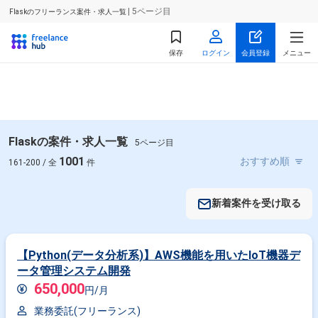
| 5ページ目
Flaskのフリーランス案件・求人一覧
保存
ログイン
会員登録
メニュー
Flaskの案件・求人一覧
5ページ目
1001
161-200 / 全
件
新着案件を受け取る
【Python(データ分析系)】AWS機能を用いたIoT機器デ
ータ管理システム開発
650,000
円/月
業務委託(フリーランス)