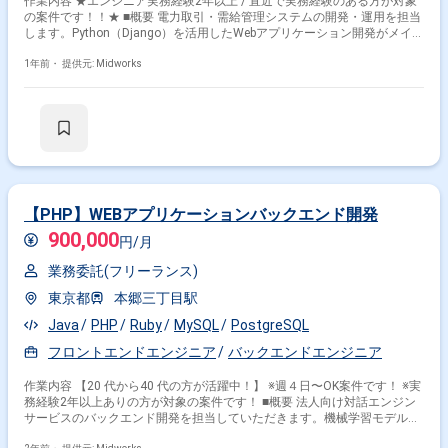
作業内容 ★エンジニア実務経験2年以上 / 直近で実務経験のある方が対象
の案件です！！★ ■概要 電力取引・需給管理システムの開発・運用を担当
します。Python（Django）を活用したWebアプリケーション開発がメイン
で、データの収集・解析や技術的な研究・検証も含まれます。合理的かつ
スピーディな開発環境が整っており、チームマネジメントやシステム改善
1年前・
提供元: Midworks
の提案も可能です。 ■具体的な業務内容 ・Python（Django）を用いた
Webアプリケーションの設計・開発・運用 ・電力取引・需給管理システム
の改善・最適化 ・AWSを活用したインフラ構築・運用 ・データの収集・
解析およびシステム最適化 ・チームマネジメントおよび開発プロセスの改
善 ・GitHubのPRベースによるコードレビューおよび開発管理
【PHP】WEBアプリケーションバックエンド開発
900,000
円/月
業務委託(フリーランス)
掛け合わせ条件で絞り込む
東京都
本郷三丁目駅
Java
PHP
Ruby
MySQL
PostgreSQL
特徴で絞り込む
フロントエンドエンジニア
バックエンドエンジニア
Flask × 在宅・リモート
作業内容 【20 代から40 代の方が活躍中！】 ※週４日〜OK案件です！ ※実
務経験2年以上ありの方が対象の案件です！ ■概要 法人向け対話エンジン
サービスのバックエンド開発を担当していただきます。機械学習モデルの
その他の条件で検索する
サービングや、各種対話ロジックの開発にも携わります。 ■具体的な業務