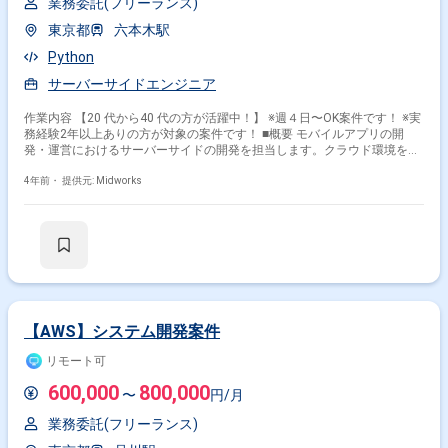
業務委託(フリーランス)
東京都
六本木駅
Python
サーバーサイドエンジニア
作業内容 【20 代から40 代の方が活躍中！】 ※週４日〜OK案件です！ ※実
務経験2年以上ありの方が対象の案件です！ ■概要 モバイルアプリの開
発・運営におけるサーバーサイドの開発を担当します。クラウド環境を使
用し、より良いサービス環境を作り出すため、チームをリードしながらプ
ロジェクトを進めていただきます。PythonやMongoDBを使用し、モバイ
4年前・
提供元: Midworks
ルアプリケーションのサーバーサイドに特化した開発業務です。 ■具体的
な業務内容 ・Python（Flask）を使用したサーバーサイド開発 ・AWS環境
でのアプリケーション運用およびインフラ整備 ・MongoDBを使用したデ
ータベース管理 ・アジャイル開発チームのリーダーシップおよびマネジメ
ント 勤務開始時には、プロジェクトの一員として、コミュニケーションを
取りながら業務を進めて頂く予定です。また、緊急時に出社が必要となる
場合がございます。 ------------------------------------------------------------------ 直近の参画案件
の経験とご希望に併せた案件のご紹介をさせて頂きます。 弊社は様々なプ
ロジェクトの提案を強みとしておりますので、お気軽にご相談頂けますと
【AWS】システム開発案件
幸いです。 ------------------------------------------------------------------ ※弊社では、法人、請負
いの案件は取り扱っておりません。
リモート可
600,000
800,000
〜
円/月
業務委託(フリーランス)