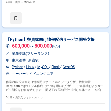
具体的な業務内容 ・電子チケットサービスの新規開発および機能改修 ・
2年前・
提供元: Midworks
サーバーサイドとフロントエンドのフルスタック開発 勤務開始時には、プ
ロジェクトの一員として、コミュニケーションを取りながら業務を進めて
頂く予定です。また、緊急時に出社が必要となる場合がございます。 --------
---------------------------------------------------------- 直近の参画案件の経験とご希望に併せた
案件のご紹介をさせて頂きます。 弊社は様々なプロジェクトの提案を強み
としておりますので、お気軽にご相談頂けますと幸いです。 ------------------------
------------------------------------------ ※弊社では、法人、請負いの案件は取り扱っており
ません。
【Python】投資家向け情報配信サービス開発支援
600,000
800,000
〜
円/月
業務委託(フリーランス)
東京都
新宿駅
Python
Linux
MySQL
Flask
CentOS
サーバーサイドエンジニア
作業内容 投資家向け情報配信サービスの データ分析、機械学習・
DeepLearnimgのモデル作成 Pythonを用いた分析、モデル作成およびサー
ビス開発をお任せ致します。 開発工程 詳細設計, 実装, 単体テスト, 結合テ
スト
5年前・
提供元: アットエンジニア