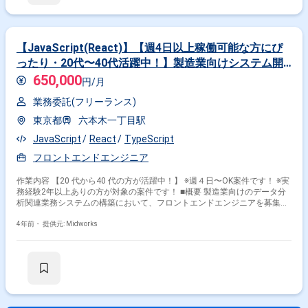
を取りながら業務を進めて頂く予定です。また、緊急時に出社が必要とな
る場合がございます。 ------------------------------------------------------------------ 直近の参画案
件の経験とご希望に併せた案件のご紹介をさせて頂きます。 弊社は様々な
プロジェクトの提案を強みとしておりますので、お気軽にご相談頂けます
と幸いです。 ------------------------------------------------------------------ ※弊社では、法人、請
【JavaScript(React)】【週4日以上稼働可能な方にぴ
負いの案件は取り扱っておりません。
ったり・20代〜40代活躍中！】製造業向けシステム開
発！フロントエンドエンジニア募集
650,000
円/月
業務委託(フリーランス)
東京都
六本木一丁目駅
JavaScript
React
TypeScript
フロントエンドエンジニア
作業内容 【20 代から40 代の方が活躍中！】 ※週４日〜OK案件です！ ※実
務経験2年以上ありの方が対象の案件です！ ■概要 製造業向けのデータ分
析関連業務システムの構築において、フロントエンドエンジニアを募集し
ます。JavaScriptやTypeScriptを基盤にしたフロントエンド開発を担当
し、データの可視化やユーザーインターフェースの最適化を進めていただ
4年前・
提供元: Midworks
きます。 ■具体的な業務内容 ・JavaScriptおよびTypeScriptを用いたWeb
アプリケーションの開発 ・ReactやVue.jsを用いたフロントエンドの設計
および実装 ・Pythonと連携したデータ分析機能の実装（尚可） ・Django
やFlaskと連携したバックエンド開発のサポート ・CI/CDパイプラインの構
築および運用 ・AWSを利用したクラウド環境でのシステム構築 勤務開始
時には、プロジェクトの一員として、コミュニケーションを取りながら業
務を進めて頂く予定です。また、緊急時に出社が必要となる場合がござい