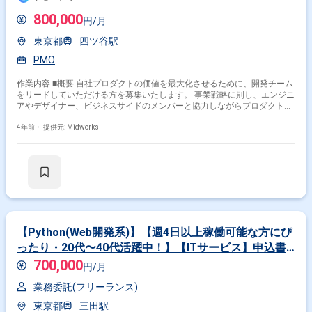
800,000
円/月
東京都
四ツ谷駅
PMO
作業内容 ■概要 自社プロダクトの価値を最大化させるために、開発チーム
をリードしていただける方を募集いたします。 事業戦略に則し、エンジニ
アやデザイナー、ビジネスサイドのメンバーと協力しながらプロダクトを
グロースさせる仕事です。 システムに関する幅広い知識や開発効率を最大
化させるためのマネジメント能力が必要となります。 ■具体的な作業内容
4年前・
提供元: Midworks
・プロダクトの課題を発見し、開発チームと協力して解決を図る ・事業戦
略に基づくプロダクト機能開発、グロースのロードマップ策定、施策実施
・開発チーム以外の部署やステークホルダーとの合意形成および開発の優
先順位決定 ・開発の進行およびクオリティ管理 ・開発の生産性向上に係
る業務(リソース管理、プロセス改善、会議ファシリテーションなど) ■開
発環境： ■プログラミング言語：Ruby PHP Python JavaScript ■フレ
ームワーク：Rails Laravel Vue.js Next.js Flask JupyterHub ■ミド
ルウェア：Docker Kubernetes MySQL Redis nginx Elasticsearch ■
インフラ：AWS GCP ■開発手法：Agile ■構成管理ツール：Ansible
【Python(Web開発系)】【週4日以上稼働可能な方にぴ
Terraform ■監視ツール：Mackerel, Sentry ■その他：Slack JIRA
ったり・20代〜40代活躍中！】【ITサービス】申込書
Bitbucket Confluence
の電子化システム追加構築支援（SE）
700,000
円/月
業務委託(フリーランス)
東京都
三田駅