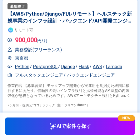
クや、RDB・SQLを用いた開発が行われております。
【AWS/Python/Django/Flルリモート】ヘルステック新
規事業のインフラ設計・バックエンド/API開発エンジニ
ア募集
リモート可
900,000
円/月
業務委託(フリーランス)
東京都
Python
PostgreSQL
Django
Flask
AWS
Lambda
フルスタックエンジニア
バックエンドエンジニア
作業内容 【募集背景】 モックアップ開発から実運用を見据えた段階に移
行するにあたり、信頼性の高いインフラ設計と拡張可能なAPI基盤の内製
強化が急務となっているためです。AWSアーキテクチャ設計とPythonバッ
クエンド双方をリードできる方を増員したいと考えております。 【作業内
容】 大手企業と共同推進中のヘルステック新規事業において、インフラお
2ヶ月前・
提供元: ココナラテック（旧：フリエン/furien）
よびバックエンドの中核を担っていただきます。顔画像からバイタルデー
タを取得する技術を活用し、管理者向けWEBアプリとユーザー向けモバイ
NEW
ルアプリを支えるサーバーサイド/APIの設計・実装、ならびにAWS上での
AIで案件を探す
インフラ設計・構築・運用をご担当いただきます。 主な作業内容は、
AWSを用いたネットワークやセキュリティ、スケーラビリティ、コスト最
適化を考慮したアーキテクチャ設計、コンテナまたはサーバーレスを見据