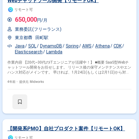
Webチャットツール開発【リモートOK】
Bitbucket Confluence
リモート可
650,000
円/月
業務委託(フリーランス)
東京都
田町駅
Java
SQL
DynamoDB
Spring
AWS
Athena
CDK
Elasticsearch
Lambda
作業内容 【20代~30代のITエンジニアが活躍中！】 ■概要 SaaS型Webチ
ャットツール開発をお任せします。 リリース後の保守メンテナンスやエン
ハンス対応がメインです。 早ければ、1月24日(もしくは2月1日)から対応
を開始します。 設計～構築～テストが対応範囲予定。 ■補足 スクラム開発
を採用しており、1週間のスプリントで機能開発を実施しています。 AWS
4年前・
提供元: Midworks
Chalice frameworkを使用したサーバレスアーキテクチャを採用。 主な技
術スタックは以下の通りです。 ■フロントエンド Typescript Vue.js
Storybook等 ■バックエンド Python AWS Cloud Development Kit Chalice
framework API Gateway DynamoDB RDS
【開発系PMO】自社プロダクト案件【リモートOK】
リモート可