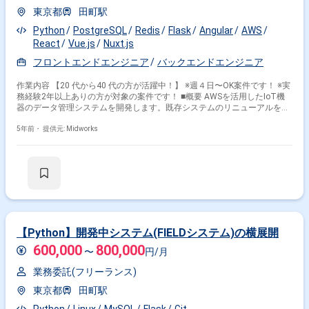
東京都
田町駅
Python
PostgreSQL
Redis
Flask
Angular
AWS
React
Vue.js
Nuxt.js
フロントエンドエンジニア
バックエンドエンジニア
作業内容 【20 代から40 代の方が活躍中！】 ※週４日〜OK案件です！ ※実
務経験2年以上ありの方が対象の案件です！ ■概要 AWSを活用したIoT機
器のデータ管理システムを開発します。既存システムのリニューアルを行
い、サーバーレス環境でのデータ管理システムの設計・開発を担当しま
す。 ■具体的な業務内容 ・AWSを使用したバックエンドの設計・開発 ・
5年前・
提供元: Midworks
Pythonを使用したシステム開発 ・Vue.jsなどのSPAフレームワークを用い
たWebアプリのフロントエンド開発 ・ドキュメントの作成およびプロトタ
イプの開発 勤務開始時には、プロジェクトの一員として、コミュニケーシ
ョンを取りながら業務を進めて頂く予定です。また、緊急時に出社が必要
となる場合がございます。 ------------------------------------------------------------------ 直近の参
画案件の経験とご希望に併せた案件のご紹介をさせて頂きます。 弊社は
様々なプロジェクトの提案を強みとしておりますので、お気軽にご相談頂
けますと幸いです。 ------------------------------------------------------------------ ※弊社では、法
人、請負いの案件は取り扱っておりません。
【Python】開発中システム(FIELDシステム)の横展開
600,000
800,000
〜
円/月
業務委託(フリーランス)
東京都
田町駅