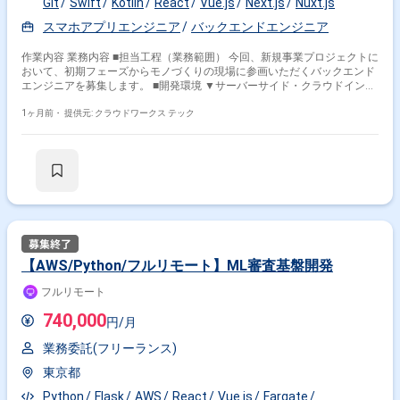
Git
Swift
Kotlin
React
Vue.js
Next.js
Nuxt.js
スマホアプリエンジニア
バックエンドエンジニア
作業内容 業務内容 ■担当工程（業務範囲） 今回、新規事業プロジェクトに
おいて、初期フェーズからモノづくりの現場に参画いただくバックエンド
エンジニアを募集します。 ■開発環境 ▼サーバーサイド・クラウドインフ
ラ AWS、Google Cloud、（Azure） RDBMS(PostgreSQL,MySQL) Golang
Python（Flask）等 ▼フロントエンド iOS（Swift） Android（Kotlin）
1ヶ月前・
提供元: クラウドワークス テック
Vue.js / Nuxt.js React / Next.js ▼その他技術要件 ロケーションサービス
ビッグデータ、統計解析 機械学習、AI 5G IoTデバイス ▼チーム体制 10名
のエンジニア バックエンド：6名 フロントエンド：4名 ■働き方 基本リモ
ート フルフレックス ■雇用形態 正社員切り替えを前提としております。
関わるサービス・プロダクト ■企業について 様々な社会課題を解決するプ
ラットフォーム型サービスを創造し続ける企業です。 ■募集背景 新規事業
の立ち上げを加速させるため、柔軟性とスピード感を持ちつつ、エンジニ
アリングで価値提供できる人材を求めています。
【AWS/Python/フルリモート】ML審査基盤開発
フルリモート
740,000
円/月
業務委託(フリーランス)
東京都
Python
Flask
AWS
React
Vue.js
Fargate