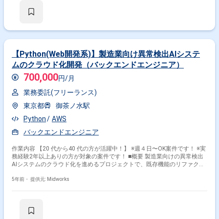
引先向け新規業務システムの設計、開発およびテスト ・基本設計、詳細設
計、製造、テストの各工程 ・Python/Djangoを用いたバックエンドシステ
ムの開発 ・CI/CDを活用した開発プロセスの最適化 勤務開始時には、プロ
ジェクトの一員として、コミュニケーションを取りながら業務を進めて頂
く予定です。また、緊急時に出社が必要となる場合がございます。 ------------
------------------------------------------------------ 直近の参画案件の経験とご希望に併せた案
件のご紹介をさせて頂きます。 弊社は様々なプロジェクトの提案を強みと
【Python(Web開発系)】製造業向け異常検出AIシステ
しておりますので、お気軽にご相談頂けますと幸いです。 ----------------------------
ムのクラウド化開発（バックエンドエンジニア）
-------------------------------------- ※弊社では、法人、請負いの案件は取り扱っておりま
せん。
700,000
円/月
業務委託(フリーランス)
東京都
御茶ノ水駅
Python
AWS
バックエンドエンジニア
作業内容 【20 代から40 代の方が活躍中！】 ※週４日〜OK案件です！ ※実
務経験2年以上ありの方が対象の案件です！ ■概要 製造業向けの異常検出
AIシステムのクラウド化を進めるプロジェクトで、既存機能のリファクタ
リングやパフォーマンスチューニングを行います。AWS上でのREST API
の開発、CI/CD環境の改善にも携わり、大規模Webサービスの運用経験が
5年前・
提供元: Midworks
求められます。 ■具体的な業務内容 ・Flask + ECS + Auroraを使用した
REST APIの開発および運用 ・パフォーマンスチューニングおよびリファ
クタリング ・AWS環境でのクラウドインフラ開発 ・CI/CD環境の改善およ
び保守 勤務開始時には、プロジェクトの一員として、コミュニケーション