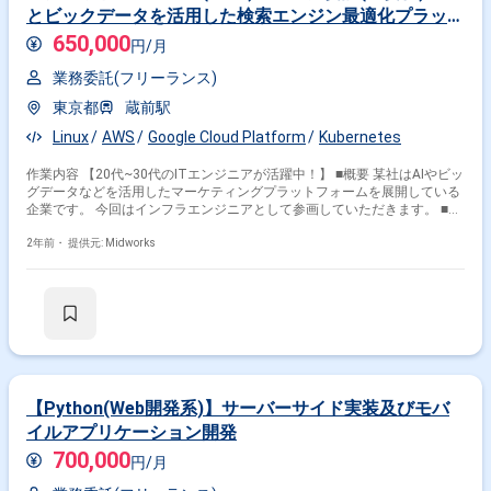
とビックデータを活用した検索エンジン最適化プラット
フォームのインフラ案件
650,000
円/月
業務委託(フリーランス)
東京都
蔵前駅
Linux
AWS
Google Cloud Platform
Kubernetes
作業内容 【20代~30代のITエンジニアが活躍中！】 ■概要 某社はAIやビッ
グデータなどを活用したマーケティングプラットフォームを展開している
企業です。 今回はインフラエンジニアとして参画していただきます。 ■具
体的な作業内容 ・サービスの信頼性、パフォーマンス向上のための戦略策
定 ・システムの現状分析、技術的な問題点の調査、改善 ・開発環境、リ
2年前・
提供元: Midworks
リースフロー、テスト環境の整備、改善 ・開発チームが実装、検証、改善
を高速に行うためのCI/CDパイプライン モニタリング基盤の構築 ・上記
を実現するための技術、及び、ツールの検討、選定 ・Infrastructure as
Codeの推進 ■開発環境 言語：PHP、Typescript、Python3、Java(一部) フ
レームワーク：CodeIgniter、Express.js、Flask、Nuxt.js インフラ：
AWS(Amazon EC2、RDS、ELB、Amazon S3、CloudFront、Certificate
Manager、CloudWatch、Lambda、API Gateway、Route 53、ECS、
EKS、SageMaker、Glueなど)、Docker ツール：Redmine、Lucidchart、
ChatWork、Confluence等
【Python(Web開発系)】サーバーサイド実装及びモバ
イルアプリケーション開発
700,000
円/月