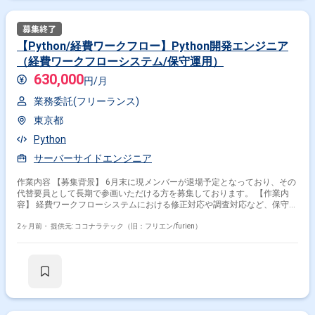
【Python/経費ワークフロー】Python開発エンジニア
（経費ワークフローシステム/保守運用）
630,000
円/月
業務委託(フリーランス)
東京都
Python
サーバーサイドエンジニア
作業内容 【募集背景】 6月末に現メンバーが退場予定となっており、その
代替要員として長期で参画いただける方を募集しております。 【作業内
容】 経費ワークフローシステムにおける修正対応や調査対応など、保守運
用業務をご担当いただきます。具体的には、バグ調査・原因分析・改修、
仕様確認、実装およびテストまで一連の工程をお任せいたします。 【求め
2ヶ月前・
提供元: ココナラテック（旧：フリエン/furien）
る人物像】 与えられたタスクを自走してやりきれる主体性のある方を求め
ております。既存システムの仕様をキャッチアップしながら、粘り強く問
題解決に取り組める方ですと望ましいです。 【ポジションの魅力】 長期
前提の保守運用案件のため、特定ドメインの知見を深めながら安定的にご
参画いただけます。少人数体制のため、調査・改修・テストまで幅広い工
程を経験できる環境です。 【開発環境】 Pythonを用いたWebアプリケー
ション環境を想定しており、Django / Flask / FastAPI などのフレームワー