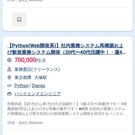
内容 ・PHPやRubyを使用したWebアプリケーションのバックエンド開発
2年前・
提供元: Midworks
・AWSを利用したインフラ環境での開発および運用 ・機械学習モデルの
その他開発言語・スキルから探す
サービングアプリケーション開発 勤務開始時には、プロジェクトの一員と
して、コミュニケーションを取りながら業務を進めて頂く予定です。ま
Python
AWS
Django
JavaScript
Docker
た、緊急時に出社が必要となる場合がございます。 ----------------------------------------
MySQL
TypeScript
React
Vue.js
Linux
-------------------------- 直近の参画案件の経験とご希望に併せた案件のご紹介をさ
せて頂きます。 弊社は様々なプロジェクトの提案を強みとしておりますの
で、お気軽にご相談頂けますと幸いです。 --------------------------------------------------------
その他の職種から探す
---------- ※弊社では、法人、請負いの案件は取り扱っておりません。
【Python(Web開発系)】社内業務システム再構築およ
バックエンドエンジニア
サーバーサイドエンジニア
び新規業務システム開発（20代〜40代活躍中！・週4日
フロントエンドエンジニア
フルスタックエンジニア
以上稼働可能な方にぴったり！）
700,000
円/月
PM
業務委託(フリーランス)
東京都
大塚駅
Python
Django
バックエンドエンジニア
作業内容 【20 代から40 代の方が活躍中！】 ※週４日〜OK案件です！ ※実
務経験2年以上ありの方が対象の案件です！ ■概要 社内向け業務システム
の再構築および取引先向けの新規業務システム開発を担当するバックエン
ドエンジニアのポジションです。PythonとDjangoフレームワークを用い
た開発で、設計からテストまでの一貫した開発プロセスに携わります。開
2年前・
提供元: Midworks
発環境には、PostgreSQL、GitLab、Dockerなどが含まれ、CI/CDの実装に
も対応します。 ■具体的な業務内容 ・社内向け業務システムの再構築 ・取