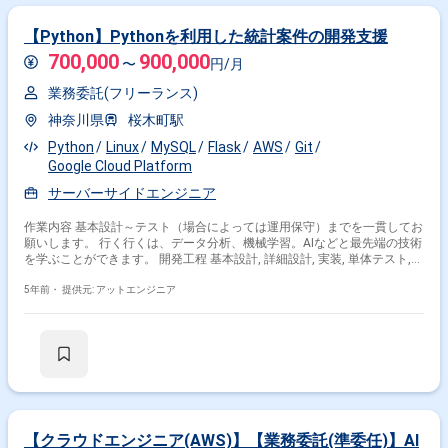
【Python】Pythonを利用した統計案件の開発支援
700,000
900,000
〜
円/月
業務委託(フリーランス)
神奈川県
桜木町駅
Python
Linux
MySQL
Flask
AWS
Git
Google Cloud Platform
サーバーサイドエンジニア
作業内容 基本設計～テスト（場合によっては運用保守）までを一貫してお
願いします。 行く行くは、データ分析、機械学習。AIなどと最先端の技術
を学ぶことができます。 開発工程 基本設計, 詳細設計, 実装, 単体テスト,
結合テスト, システムテスト
5年前・
提供元: アットエンジニア
【クラウドエンジニア(AWS)】【業務委託(準委任)】AI