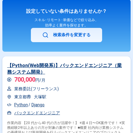
ます。 ------------------------------------------------------------------ 直近の参画案件の経験とご希
望に併せた案件のご紹介をさせて頂きます。 弊社は様々なプロジェクトの
設定していない条件はありませんか？
提案を強みとしておりますので、お気軽にご相談頂けますと幸いです。 ----
-------------------------------------------------------------- ※弊社では、法人、請負いの案件は取り
スキル･リモート･単価などで絞り込み、
扱っておりません。
効率よく案件を探せます。
検索条件を変更する
【Python(Web開発系)】バックエンドエンジニア（業
務システム開発）
700,000
円/月
業務委託(フリーランス)
東京都
大塚駅
Python
Django
バックエンドエンジニア
作業内容 【20 代から40 代の方が活躍中！】 ※週４日〜OK案件です！ ※実
務経験2年以上ありの方が対象の案件です！ ■概要 社内向け業務システム
の再構築および新規開発を行うバックエンドエンジニアのプロジェクトで