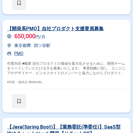
【開発系PMO】自社プロダクト支援要員募集
650,000
円/月
東京都
四ツ谷駅
PMO
作業内容 ■概要 自社プロダクトの価値を最大化させるために、開発チーム
をリードしていただける方を募集いたします。 事業戦略に則し、エンジニ
アやデザイナー、ビジネスサイドのメンバーと協力しながらプロダクトを
グロースさせる仕事です。 システムに関する幅広い知識や開発効率を最大
化させるためのマネジメント能力が必要となります。 ■具体的な作業内容
4年前・
提供元: Midworks
・プロダクトの課題を発見し、開発チームと協力して解決を図る ・事業戦
略に基づくプロダクト機能開発、グロースのロードマップ策定、施策実施
・開発チーム以外の部署やステークホルダーとの合意形成および開発の優
先順位決定 ・開発の進行およびクオリティ管理 ・開発の生産性向上に係
る業務(リソース管理、プロセス改善、会議ファシリテーションなど) ■環
境： ■プログラミング言語：Ruby PHP Python JavaScript ■フレーム
ワーク：Rails Laravel Vue.js Next.js Flask JupyterHub ■ミドルウ
ェア：Docker Kubernetes MySQL Redis nginx Elasticsearch ■イン
フラ：AWS GCP ■開発手法：Agile ■構成管理ツール：Ansible
【Java(Spring Boot)】【業務委託(準委任)】SaaS型
Terraform ■監視ツール：Mackerel Sentry ■その他：Slack JIRA