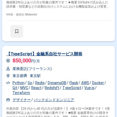
務経験2年以上ありの方が対象の案件です！ ■ 概要 DXSuiteで読み込んだ
請求書・領収書などの自動仕分けシステムにおける機能追加および変更を
担当します。フロントエンドとバックエンドの両方を開発するポジション
です。 ■ 具体的な業務内容 ・React.js/Next.jsを用いたフロントエンド開
4年前・
提供元: Midworks
発 ・Python/Flaskを使用したバックエンド開発 ・AWS上でのシステム運
用 勤務開始時には、プロジェクトの一員として、コミュニケーションを取
りながら業務を進めて頂く予定です。また、緊急時に出社が必要となる場
合がございます。 ------------------------------------------------------------------ 直近の参画案件の
経験とご希望に併せた案件のご紹介をさせて頂きます。 弊社は様々なプロ
ジェクトの提案を強みとしておりますので、お気軽にご相談頂けますと幸
いです。 ------------------------------------------------------------------ ※弊社では、法人、請負い
の案件は取り扱っておりません。
【TypeScript】金融系自社サービス開発
850,000
円/月
業務委託(フリーランス)
東京都
東京駅
Python
Go
Redis
DynamoDB
Flask
AWS
Docker
Git
MVC
React
Redshift
TypeScript
Vue.js
Terraform
デザイナー
バックエンドエンジニア
作業内容 【20 代から40 代の方が活躍中！】 ※週４日〜OK案件です！ ※実
務経験2年以上ありの方が対象の案件です！ ■概要 金融業界向けの既存サ