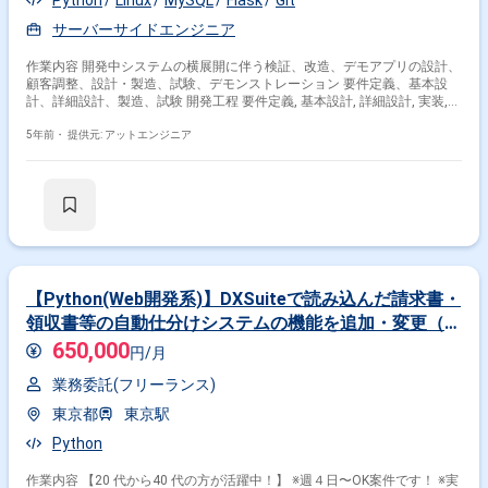
Python
Linux
MySQL
Flask
Git
サーバーサイドエンジニア
作業内容 開発中システムの横展開に伴う検証、改造、デモアプリの設計、
顧客調整、設計・製造、試験、デモンストレーション 要件定義、基本設
計、詳細設計、製造、試験 開発工程 要件定義, 基本設計, 詳細設計, 実装,
単体テスト, 結合テスト, システムテスト, 運用・保守
5年前・
提供元: アットエンジニア
【Python(Web開発系)】DXSuiteで読み込んだ請求書・
領収書等の自動仕分けシステムの機能を追加・変更（週
4日以上稼働可能な方にぴったり・20代〜40代活躍
650,000
円/月
中！）
業務委託(フリーランス)
東京都
東京駅
Python
作業内容 【20 代から40 代の方が活躍中！】 ※週４日〜OK案件です！ ※実