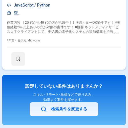
JavaScript
Python
SE
作業内容 【20 代から40 代の方が活躍中！】 ※週４日〜OK案件です！ ※実
務経験2年以上ありの方が対象の案件です！ ■概要 ネットメディアサービ
ス大手クライアントにて、申込書の電子化システムの追加構築を担当して
いただきます。既に導入済みの部署もあり、今後さらに横展開を進める計
画です。GCPやKintoneを使用した開発となり、業務部門と連携しながら設
4年前・
提供元: Midworks
計・開発・運用保守まで幅広く対応していただきます。 ■具体的な業務内
容 ・GCP(Cloud Function)でのPython開発 ・Kintoneを用いたJavaScript開
発 ・システムの設計および運用保守 ・クライアントチームとの調整およ
び仕様確認 ・既存システムの改善および機能追加 勤務開始時には、プロ
ジェクトの一員として、コミュニケーションを取りながら業務を進めて頂
く予定です。また、緊急時に出社が必要となる場合がございます。 ------------
------------------------------------------------------ 直近の参画案件の経験とご希望に併せた案
件のご紹介をさせて頂きます。 弊社は様々なプロジェクトの提案を強みと
しておりますので、お気軽にご相談頂けますと幸いです。 ----------------------------
設定していない条件はありませんか？
-------------------------------------- ※弊社では、法人、請負いの案件は取り扱っておりま
せん。
スキル･リモート･単価などで絞り込み、
効率よく案件を探せます。
検索条件を変更する