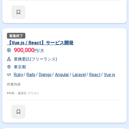
【Vue.js / React】サービス開発
900,000
円/月
業務委託(フリーランス)
東京都
Ruby
Rails
Django
Angular
Laravel
React
Vue.js
作業内容
4年前・
提供元: フリコン