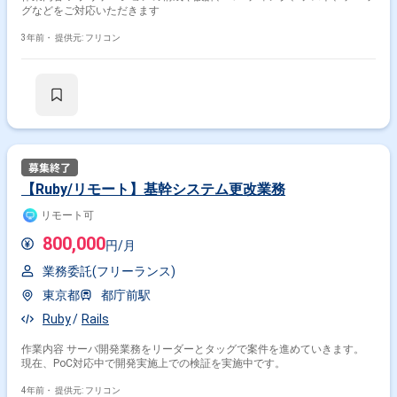
グなどをご対応いただきます
3年前・
提供元: フリコン
掛け合わせ条件で絞り込む
【Ruby/リモート】基幹システム更改業務
職種で絞り込む
リモート可
Rails × バックエンドエンジニア
800,000
円/月
Rails × サーバーサイドエンジニア
業務委託(フリーランス)
Rails × フロントエンドエンジニア
東京都
都庁前駅
Rails × アプリケーションエンジニア
Ruby
Rails
業界で絞り込む
作業内容 サーバ開発業務をリーダーとタッグで案件を進めていきます。
Rails × サービス
Rails × EC
Rails × Sier
現在、PoC対応中で開発実施上での検証を実施中です。
4年前・
提供元: フリコン
特徴で絞り込む