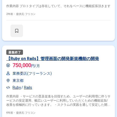
作業内容 プロトタイプは存在していて、それをベースに機能拡張頂きます
2年前・
提供元: フリコン
【Ruby on Rails】管理画面の開発新規機能の開発
750,000
円/月
業務委託(フリーランス)
東京都
Ruby
Rails
作業内容 ・サービスの普及促進を目指すため、ユーザーの利用増に伴うサ
ービスの安定運用、幅広いユーザーに利用していただくための機能追加/
改善を積極的に行っていきます。 ・スクラムの実践を通して安定した開発
体制を維持/発展していきたいと考えています。
4年前・
提供元: フリコン