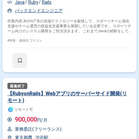
Java
Ruby
Rails
バックエンドエンジニア
作業内容 AIやIoT等の先端テクノロジーを駆使して、スポーツチーム強化
支援やチーム運営の収益化支援事業を展開している企業です。 スポーツチ
ーム向けのシステム開発をご担当頂きます。 これまでJavaの経験をして
いて、今後Rubyの開発をしたい方にオススメです。
4年前・
提供元: フリコン
【RubyonRails】Webアプリのサーバーサイド開発(リ
モート)
リモート可
900,000
円/月
業務委託(フリーランス)
東京都
渋谷駅