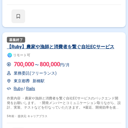
Rails × 副業
Rails × 在宅・リモート
その他の条件で検索する
その他開発言語・スキルから探す
【Ruby】農家や漁師と消費者を繋ぐ自社ECサービス
Ruby
React
AWS
JavaScript
MySQL
TypeScript
Vue.js
Docker
Linux
PHP
リモート可
700,000
800,000
その他の職種から探す
〜
円/月
業務委託(フリーランス)
サーバーサイドエンジニア
バックエンドエンジニア
東京都
新橋駅
フロントエンドエンジニア
フルスタックエンジニア
Ruby
Rails
スマホアプリエンジニア
作業内容 ・農家や漁師と消費者を繋ぐ自社ECサービスのバックエンド開
発をお願いします。 ・開発メンバーとコミュニケーション取りながら、設
計、実装、テストなどを行なっていただきます。 ※最近、開発効率を改善
するためにスクラム開発を導入し始めています。
5年前・
提供元: キャリアプラス