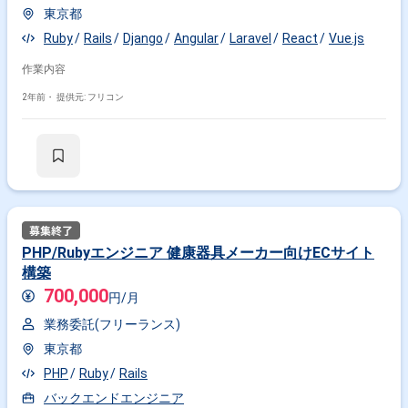
東京都
Ruby
Rails
Django
Angular
Laravel
React
Vue.js
作業内容
2年前・
提供元: フリコン
PHP/Rubyエンジニア 健康器具メーカー向けECサイト
構築
700,000
円/月
業務委託(フリーランス)
東京都
PHP
Ruby
Rails
バックエンドエンジニア