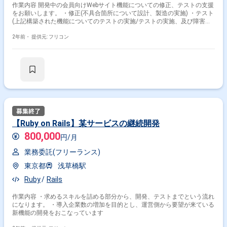
作業内容 開発中の会員向けWebサイト機能についての修正、テストの支援
をお願いします。 ・修正(不具合箇所について設計、製造の実施) ・テスト
(上記構築された機能についてのテストの実施/テストの実施、及び障害票
の記入、確認等の実施)
2年前・
提供元: フリコン
【Ruby on Rails】某サービスの継続開発
800,000
円/月
業務委託(フリーランス)
東京都
浅草橋駅
Ruby
Rails
作業内容 ・求めるスキルを詰める部分から、開発、テストまでという流れ
になります。 ・導入企業数の増加を目的とし、運営側から要望が来ている
新機能の開発をおこなっています