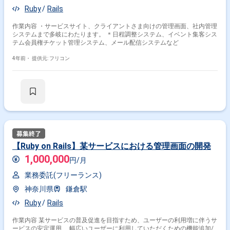
Ruby
Rails
作業内容 ・サービスサイト、クライアントさま向けの管理画面、社内管理
システムまで多岐にわたります。 ＊日程調整システム、イベント集客シス
テム会員権チケット管理システム、メール配信システムなど
4年前・
提供元: フリコン
【Ruby on Rails】某サービスにおける管理画面の開発
1,000,000
円/月
業務委託(フリーランス)
神奈川県
鎌倉駅
Ruby
Rails
作業内容 某サービスの普及促進を目指すため、ユーザーの利用増に伴うサ
ービスの安定運用、 幅広いユーザーに利用していただくための機能追加/