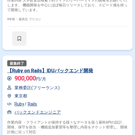
作業内容 大手飲食店検索予約サイトのサーバーサイドの開発をお願いいた
します。 機能開発を中心にほぼ毎日リリースしており、スピード感を持っ
て開発しています。
4年前・
提供元: フリコン
【Ruby on Rails】IDUバックエンド開発
900,000
円/月
業務委託(フリーランス)
東京都
Ruby
Rails
バックエンドエンジニア
作業内容 ・クライアントが保持する様々なデータを扱う基幹APIの設計、
開発、保守を担当 ・機能追加要望等を整理し内容をチケット管理し、開発
計画に沿って対応