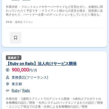
作業内容 ・フロントエンドやサーバーサイドなど区別せずに、全般的に関
わっていただく予定です ・クライアント様からの意見を聴き、技術面に反
映させたり、パートナー企業へのディレクションをしていただく場合もあ
ります。
4年前・
提供元: フリコン
【Ruby on Rails】法人向けサービス開発
900,000
円/月
業務委託(フリーランス)
東京都
Ruby
Rails
作業内容 ・2週間スプリントでのアジャイル開発 ・toB向けプロダクトの
各種機能の設計／開発 ・社内システムのバックエンドまわりの設計／開発
・エンジニア視点での立案・企画による各種機能の設計／開発