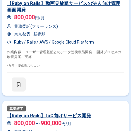
【Ruby on Rails】動画見放題サービスの法人向け管理
画面開発
800,000
円/月
業務委託(フリーランス)
東京都
新宿駅
Ruby
Rails
AWS
Google Cloud Platform
作業内容 ・ユーザー管理基盤とのデータ連携機能開発 ・開発プロセスの
掛け合わせ条件で絞り込む
改善提案、実施
職種で絞り込む
4年前・
提供元: フリコン
Rails × バックエンドエンジニア
Rails × サーバーサイドエンジニア
Rails × フロントエンドエンジニア
Rails × アプリケーションエンジニア
業界で絞り込む
【Ruby on Rails】toC向けサービス開発
Rails × サービス
Rails × EC
Rails × Sier
800,000
900,000
〜
円/月
特徴で絞り込む