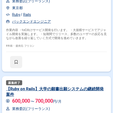
業務委託(フリーランス)
Rails × 副業
東京都
Rails × 在宅・リモート
Ruby
Rails
バックエンドエンジニア
その他の条件で検索する
作業内容 ・toC向けサービス開発を行います。 ・大規模サービスでアジャ
その他開発言語・スキルから探す
イル開発を実施します。 ・短期間でリリース、多数のユーザーの反応を見
ながら改善を繰り返していく方式で開発を進めていきます。
Ruby
React
AWS
JavaScript
MySQL
4年前・
提供元: フリコン
TypeScript
Vue.js
Docker
Linux
PHP
その他の職種から探す
サーバーサイドエンジニア
バックエンドエンジニア
フロントエンドエンジニア
フルスタックエンジニア
スマホアプリエンジニア
【Ruby on Rails】大学の願書出願システムの継続開発
案件
600,000
700,000
〜
円/月
業務委託(フリーランス)