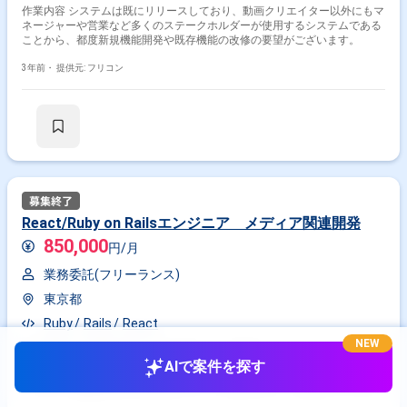
作業内容 システムは既にリリースしており、動画クリエイター以外にもマ
ネージャーや営業など多くのステークホルダーが使用するシステムである
ことから、都度新規機能開発や既存機能の改修の要望がございます。
3年前・
提供元: フリコン
React/Ruby on Railsエンジニア メディア関連開発
850,000
円/月
業務委託(フリーランス)
東京都
Ruby
Rails
React
NEW
作業内容 主な改修内容としては以下など（現状はスプレッドシートで案件
AIで案件を探す
管理。週1進捗会議） ・天気のAPIをつないで位置情報に応じて表示する
・ログイン機能を付けてお気に入りページを作りたい ・外部メディアの取
込 ・カテゴリ構成の変更