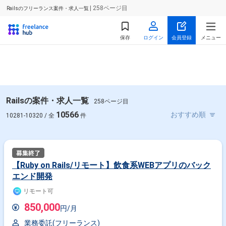
| 258ページ目
Railsのフリーランス案件・求人一覧
保存
ログイン
会員登録
メニュー
Railsの案件・求人一覧
258ページ目
10566
10281-10320 / 全
件
【Ruby on Rails/リモート】飲食系WEBアプリのバック
エンド開発
リモート可
850,000
円/月
業務委託(フリーランス)