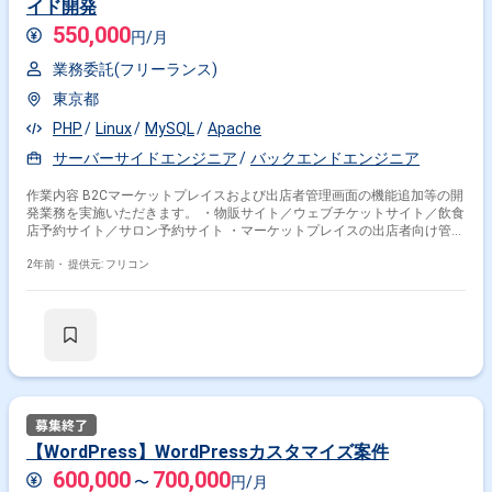
イド開発
550,000
円/月
業務委託(フリーランス)
東京都
PHP
Linux
MySQL
Apache
サーバーサイドエンジニア
バックエンドエンジニア
作業内容 B2Cマーケットプレイスおよび出店者管理画面の機能追加等の開
発業務を実施いただきます。 ・物販サイト／ウェブチケットサイト／飲食
店予約サイト／サロン予約サイト ・マーケットプレイスの出店者向け管理
画面
2年前・
提供元: フリコン
【WordPress】WordPressカスタマイズ案件
600,000
700,000
〜
円/月