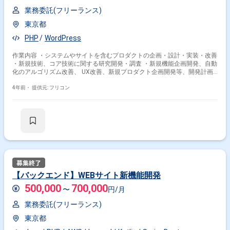
業務委託(フリーランス)
東京都
PHP
WordPress
作業内容 ・システムやサイトを含むプロダクトの企画・設計・実装・改善
・新規技術、コア技術に関する研究開発・調査 ・新規機能企画開発、自動
化のアルゴリズム改善、 UX改善、新規プロダクト企画開発等、開発計画
掛け合わせ条件で絞り込む
および
4年前・
提供元: フリコン
フレームワークで絞り込む
PHP × Laravel
PHP × CakePHP
PHP × FuelPHP
職種で絞り込む
PHP × バックエンドエンジニア
PHP × サーバーサイドエンジニア
【バックエンド】WEBサイト新機能開発
PHP × フロントエンドエンジニア
500,000
700,000
〜
円/月
PHP × アプリケーションエンジニア
業務委託(フリーランス)
業界で絞り込む
東京都
PHP × サービス
PHP × EC
PHP × ソーシャルゲーム