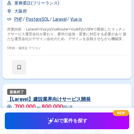
業務委託(フリーランス)
大阪府
PHP
PostgreSQL
Laravel
Vue.js
作業内容 ・Laravel+Vue.js(VueRouter+Vuetify)のSPAで開発したマッチン
グサービス運営会社が変わり、要件の追加・変更に対応する必要があり 新
たな運営会社がデザイン会社のため、デザインを反映させながら機能実装
が必要。
5年前・
提供元: フリコン
【Laravel】建設業界向けサービス開発
700,000
800,000
〜
円/月
NEW
業務委託(フリーランス)
AIで案件を探す
東京都
渋谷駅
PHP
MySQL
AWS
Laravel
Nuxt.js
Gitlab