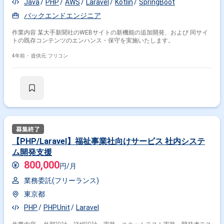
Java
PHP
AWS
Laravel
Kotlin
SpringBoot
特徴で絞り込む
バックエンドエンジニア
作業内容 某大手新聞社のWEBサイトの新機能の追加開発、および 同サイ
PHP × 副業
PHP × 在宅・リモート
トの既存コンテンツのエンハンス・保守を実施いたします。
4年前・
提供元: フリコン
その他の条件で検索する
その他開発言語・スキルから探す
Laravel
CakePHP
FuelPHP
Symfony
JavaScript
MySQL
AWS
Java
Linux
HTML
その他の職種から探す
【PHP/Laravel】福祉事業社向けサービス 社内システ
サーバーサイドエンジニア
バックエンドエンジニア
ム開発支援
フロントエンドエンジニア
PM
800,000
円/月
スマホアプリエンジニア
業務委託(フリーランス)
東京都
PHP
PHPUnit
Laravel