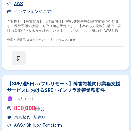
AWS
インフラエンジニア
作業内容 【募集背景】 【作業内容】 AWS共通基盤の基盤構築を行いま
す。現行運用の改善にも取り組む予定です。 【求める人物像】 構成・設
計の提案ができる方を求めています。 【ポジションの魅力】 AWS共通基
盤の構築および運用改善に携わることができます。 【開発環境】 AWS
CloudFormation、Terraform、IAM、WAF、Security Hub、Amazon
今日・
提供元: ココナラテック（旧：フリエン/furien）
GuardDuty、CloudWatchを使用します。
【SRE/週5日～/フルリモート】障害福祉向け業務支援
サービスにおけるSRE・インフラ改善業務案件
フルリモート
800,000
円/月
東京都
新宿駅
AWS
GitHub
Terraform