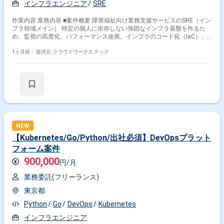
インフラエンジニア
SRE
作業内容 業務内容 ■案件概要 障害福祉向け業務支援サービスのSRE（イン
フラ領域メイン） 特定の個人に依存しない強固なインフラ基盤を作るた
め、監視の高度化、パフォーマンス改善、インフラのコード化（IaC）、
および運用手順の標準化をお任せします。 ■その他 ・基本 08:00- 19:00
(休憩1時間) 稼働は1日7.5時間 ※9:00～17:30の稼働とかでも可 ・月の労働
1ヶ月前・
提供元: クラウドワークス テック
時間に合わせた調整はお任せします ・体調不良や、交通の問題などは柔軟
に対応可能 関わるサービス・プロダクト ■企業について フリーランスに向
けた案件を多く保有しております。
NEW
【Kubernetes/Go/Python/出社必須】DevOpsプラット
フォーム案件
900,000
円/月
業務委託(フリーランス)
東京都
Python
Go
DevOps
Kubernetes
インフラエンジニア