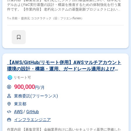
作業内容 【募集背景】 老朽化したシステムの基盤刷新に伴い、標準化モ
デルおよびIaC実行基盤の設計・構築を推進するための体制強化を行う案
件です。 【作業内容】 老朽化システムの基盤刷新プロジェクトにおい
て、共通基盤デリバリサービスの標準化モデル設計をご担当いただきま
す。 Oracle WebLogic Serverを中心としたWebシステム基盤の設計・構築
1ヶ月前・
提供元: ココナラテック（旧：フリエン/furien）
および運用設計を行っていただきます。 TerraformやAnsibleなどを用いた
IaC実行基盤の設計・構築や、自動化スクリプト・テストコードの整備を
行っていただきます。 RHELやOracleLinux、Windows Server上での
Apache、Tomcat、WebLogic、IISなどのミドルウェア設計・設定および検
証作業を実施いただきます。 JP1、HULFT、Pacemakerなどを含む基盤構
成要素の設計レビューやパフォーマンス・安定性の検証を実施いただきま
す。 【求める人物像】 インフラ基盤標準化や自動化に関心を持ち、主体
的に改善提案をしていただける方を求めております。 関係者と円滑にコミ
ュニケーションを取りながら、ドキュメントを整理しつつ粘り強く作業を
【AWS/GitHub/リモート併用】AWSマルチアカウント
進めていただける方が望ましいです。 新しいツールやプロダクトのキャッ
環境の設計・構築・運用、ガードレール適用および
チアップに前向きに取り組んでいただける方を歓迎いたします。 【ポジシ
CI/CD標準化推進案件
ョンの魅力】 大規模な基盤刷新プロジェクトにおいて、標準化モデルや
リモート可
IaC実行基盤の設計・構築に上流から携わることができます。 WebLogicを
中心としたエンタープライズ向けミドルウェアや、Terraform・Ansibleな
900,000
円/月
どのIaCツールを実務で活用しながらスキルを高めていただけます。 複数
のOSや各種ミドルウェア、バッチ基盤など幅広い技術要素に触れること
業務委託(フリーランス)
で、インフラアーキテクトとしてのキャリア形成につなげていただけま
す。 【開発環境】 OS：RHEL、OracleLinux、Windows Server WEBAP：
東京都
Apache、Tomcat、WebLogic、IIS バッチ：JP1、HULFT クラスタ：
AWS
GitHub
Pacemaker IaC：Terraform、Ansible、ServerSpec
インフラエンジニア
作業内容 【募集背景】 金融業界向けに高いセキュリティ基準に準拠した