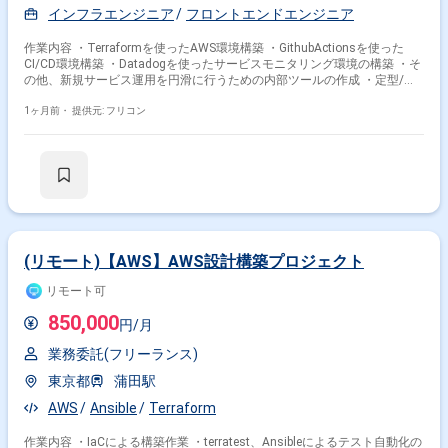
インフラエンジニア
フロントエンドエンジニア
作業内容 ・Terraformを使ったAWS環境構築 ・GithubActionsを使った
CI/CD環境構築 ・Datadogを使ったサービスモニタリング環境の構築 ・そ
の他、新規サービス運用を円滑に行うための内部ツールの作成 ・定型/非
定型の保守作業 ・IaCのコードレビュー ・負荷テスト準備・実施
1ヶ月前・
提供元: フリコン
(リモート)【AWS】AWS設計構築プロジェクト
リモート可
850,000
円/月
業務委託(フリーランス)
東京都
蒲田駅
AWS
Ansible
Terraform
作業内容 ・IaCによる構築作業 ・terratest、Ansibleによるテスト自動化の