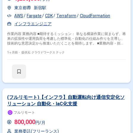
東京都
新宿駅
AWS
Fargate
CDK
Terraform
CloudFormation
インフラエンジニア
作業内容 業務内容 ■期待するミッション： 単なる構築作業に留まらず、将
来の拡張性や運用負荷を考慮した標準化・自動化の仕組み作りを主導し、
技術的な意思決定から推進いただくことを期待します。 ■業務内容・担当
工程： 【要件定義・設計・構築・運用標準化】 ・AWSを用いた商用シス
テムのインフラ設計および構築 ・Webアプリケーション・API基盤のイン
1ヶ月前・
提供元: クラウドワークス テック
フラ設計 ・複数サービスにまたがる共通基盤の設計・整備 ・IaCによるイ
ンフラ管理の自動化・コード化 ・監視、ログ管理、セキュリティ対策の設
計 ・非エンジニア（海外顧客等）を含むステークホルダーとの技術調整 ■
チーム体制： ・開発チーム ・外部パートナー企業 ※インフラ専任は本ポジ
ションが初となるため、高い自走力が求められます。 ■開発環境： プログ
ラミング言語・FW：(アプリケーション側に準ずる) DB：(設計により選定)
インフラ：AWS, ECS, Fargate, Terraform, CloudFormation, AWS CDK,
ALB, S3, IAM, CloudWatch 関わるサービス・プロダクト ■企業について：
複数のデジタルプロダクトを展開する国内企業です。現在、社内のインフ
(フルリモート)【インフラ】自動運転向け通信安定化ソ
ラ専任担当が不在の中、技術基盤の強化を推進しています。 ■プロダクト
リューション 自動化・IaC化支援
について： 自社AWS環境上で展開される複数の新規デジタルプロダクト
です。今後の事業拡大を見据え、各プロダクトの土台となる共通基盤の構
フルリモート
築を目指しています。 ■募集背景： 新規プロダクトの立ち上げに伴い、各
案件のインフラ設計・構築だけでなく、将来的な横展開を考慮した「運用
800,000
円/月
標準」の整備が必要となったため、裁量を持って推進いただけるエキスパ
ートを募集します。
業務委託(フリーランス)