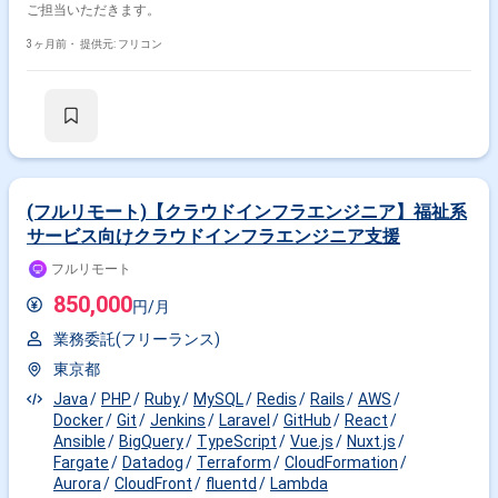
その他の条件で検索する
ご担当いただきます。
3ヶ月前・
提供元: フリコン
その他開発言語・スキルから探す
AWS
Docker
Google Cloud Platform
Python
TypeScript
Ansible
React
MySQL
Java
CloudFormation
その他の職種から探す
(フルリモート)【クラウドインフラエンジニア】福祉系
インフラエンジニア
バックエンドエンジニア
サービス向けクラウドインフラエンジニア支援
サーバーサイドエンジニア
フロントエンドエンジニア
フルリモート
SRE
850,000
円/月
業務委託(フリーランス)
東京都
Java
PHP
Ruby
MySQL
Redis
Rails
AWS
Docker
Git
Jenkins
Laravel
GitHub
React
Ansible
BigQuery
TypeScript
Vue.js
Nuxt.js
Fargate
Datadog
Terraform
CloudFormation
Aurora
CloudFront
fluentd
Lambda