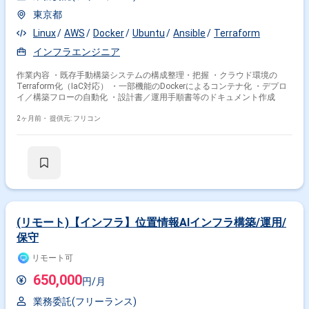
東京都
Linux
AWS
Docker
Ubuntu
Ansible
Terraform
インフラエンジニア
作業内容 ・既存手動構築システムの構成整理・把握 ・クラウド環境の
Terraform化（IaC対応） ・一部機能のDockerによるコンテナ化 ・デプロ
イ／構築フローの自動化 ・設計書／運用手順書等のドキュメント作成
2ヶ月前・
提供元: フリコン
(リモート)【インフラ】位置情報AIインフラ構築/運用/
保守
リモート可
650,000
円/月
業務委託(フリーランス)