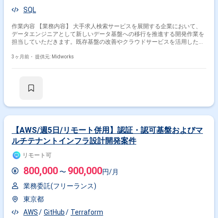
SQL
作業内容 【業務内容】 大手求人検索サービスを展開する企業において、
データエンジニアとして新しいデータ基盤への移行を推進する開発作業を
担当していただきます。既存基盤の改善やクラウドサービスを活用したデ
ータパイプラインの構築にも携わります。 【作業内容】 ・新しいデータ
基盤への移行を推進する開発作業 ・AWSサービス（S3, Athena, Glue,
3ヶ月前・
提供元: Midworks
MWAA, Kinesis, Lambda等）を使用したデータ処理 ・Databricksや
Redashを用いたデータ分析・可視化 ・Terraformによるプロビジョニング
・GitHub, Slack, JIRAを用いた開発管理
【AWS/週5日/リモート併用】認証・認可基盤およびマ
ルチテナントインフラ設計開発案件
リモート可
800,000
900,000
〜
円/月
業務委託(フリーランス)
東京都
AWS
GitHub
Terraform