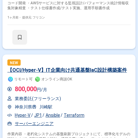
コード開発 ・AWSサービスに対する監視設計/パフォーマンス統計情報収
集対象精査 ・テスト仕様書作成/テスト実施、運用手順書作成
1ヶ月前・
提供元: フリコン
NEW
【OCI/Hyper-V】IT企業向け共通基盤IaC設計構築案件
リモート可
オンライン商談OK
800,000
円/月
業務委託(フリーランス)
神奈川県
川崎駅
Hyper-V
JP1
Ansible
Terraform
サーバーエンジニア
作業内容 ・老朽化システムの基盤刷新プロジェクトにて、標準化モデルの