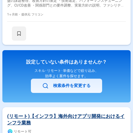
盤の課題整理、改善方針の策定 ・技術選定、パフォーマンスチューニン
グ、CI/CD改善 ・関係部門との要件調整、実装方針の説明、ファシリテー
ション
1ヶ月前・
提供元: フリコン
設定していない条件はありませんか？
スキル･リモート･単価などで絞り込み、
効率よく案件を探せます。
検索条件を変更する
(リモート)【インフラ】海外向けアプリ開発におけるイ
ンフラ業務
リモート可