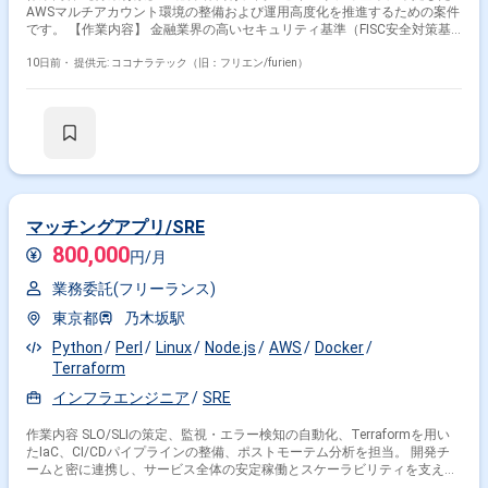
AWSマルチアカウント環境の整備および運用高度化を推進するための案件
です。 【作業内容】 金融業界の高いセキュリティ基準（FISC安全対策基
準など）に準拠したAWSマルチアカウント環境の設計・構築・運用、およ
びガードレール（SCP等）の適用を行っていただきます。合わせてGitHub
10日前・
提供元: ココナラテック（旧：フリエン/furien）
等の開発プラットフォームにおける組織管理やCI/CDの標準化を推進して
いただきます。具体的には、AWS Organizationsを用いたマルチアカウン
トの統制管理（SCPの設計・検証・適用）、各種セキュリティ・監査ログ
の集約および監視基盤の運用（CloudTrail、GuardDuty、Security Hub
等）、GitHubのOrganization/マスターアカウントの管理・運用（ポリシ
ー設定、アクセス権限管理、CI/CD環境の整備）、金融水準のセキュリテ
ィ要件に基づくインフラコード（IaC: Terraform等）のレビューおよび展
開などを担当していただきます。 【求める人物像】 金融業界水準のセキ
ュリティ要件を意識しながらインフラ設計・運用ができる方や、マルチア
マッチングアプリ/SRE
カウント環境やガードレールの設計に主体的に取り組んでいただける方を
800,000
求めています。また、GitHubやCI/CDの標準化といった開発基盤の整備に
円/月
も前向きに関わっていただける方が望ましいです。 【ポジションの魅力】
業務委託(フリーランス)
金融業界向けの高セキュリティ要求を満たすAWSマルチアカウント基盤の
設計・運用に携わることで、クラウドセキュリティやガバナンスの高度な
東京都
乃木坂駅
知見を習得していただけます。CNAPPやIaC、CI/CDなどの最新のクラウド
ネイティブ技術に触れながら、マルチアカウント環境の標準化や自動化を
Python
Perl
Linux
Node.js
AWS
Docker
推進できる点も大きな魅力です。 【開発環境】 AWS Organizations、
Terraform
CloudTrail、GuardDuty、Security Hub、GitHub、Terraform、
CloudFormation、CI/CDパイプライン（GitHub Actionsなど）を利用した
インフラエンジニア
SRE
環境です。
作業内容 SLO/SLIの策定、監視・エラー検知の自動化、Terraformを用い
たIaC、CI/CDパイプラインの整備、ポストモーテム分析を担当。 開発チ
ームと密に連携し、サービス全体の安定稼働とスケーラビリティを支える
基盤づくりを担います。