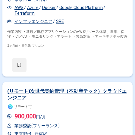
AWS
Azure
Docker
Google Cloud Platform
Terraform
インフラエンジニア
SRE
作業内容 ・新規／既存アプリケーションのAWSリソース構築、運用、保
守 ・CI／CD ・モニタリング・アラート ・緊急対応 ・アーキテクチャ改善
2ヶ月前・
提供元: フリコン
(リモート)次世代契約管理（不動産テック）クラウドエ
ンジニア
リモート可
900,000
円/月
業務委託(フリーランス)
東京都
新宿駅