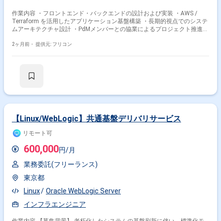
作業内容 ・フロントエンド・バックエンドの設計および実装 ・AWS /
Terraform を活用したアプリケーション基盤構築 ・長期的視点でのシステ
ムアーキテクチャ設計 ・PdMメンバーとの協業によるプロジェクト推進
・AI駆動の開発推進 ・その他、開発生産性の最大化に向けた課題解決
2ヶ月前・
提供元: フリコン
【Linux/WebLogic】共通基盤デリバリサービス
リモート可
600,000
円/月
業務委託(フリーランス)
東京都
Linux
Oracle WebLogic Server
インフラエンジニア