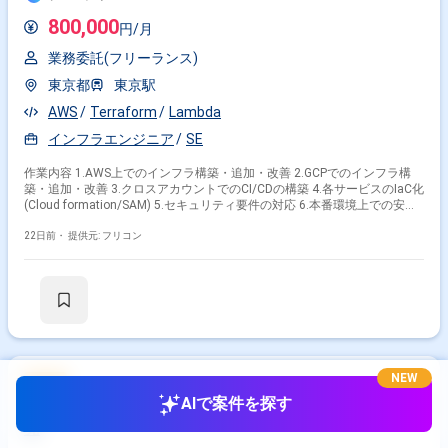
800,000
円/月
業務委託(フリーランス)
東京都
東京駅
AWS
Terraform
Lambda
インフラエンジニア
SE
作業内容 1.AWS上でのインフラ構築・追加・改善 2.GCPでのインフラ構
築・追加・改善 3.クロスアカウントでのCI/CDの構築 4.各サービスのIaC化
(Cloud formation/SAM) 5.セキュリティ要件の対応 6.本番環境上での安定
運用と障害対応
22日前・
提供元: フリコン
NEW
NEW
AIで案件を探す
(リモート)【Ruby on Rails】サービスのクライアント開
発