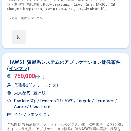
ン・進捗管理等 環境：Ruby/JavaScript、RubyonRails、MySQL、Git、
Slack/Backlog/Asana、AWS(EC2/S3/RDS/ECS/CloudWatch)、
GitHubActions、Terraform
1ヶ月前・
提供元: フリコン
【AWS】貿易系システムのアプリケーション開発案件
(インフラ)
掛け合わせ条件で絞り込む
750,000
円/月
職種で絞り込む
業務委託(フリーランス)
東京都
豊洲駅
Terraform × SRE
PostgreSQL
DynamoDB
AWS
Fargate
Terraform
特徴で絞り込む
Aurora
CloudFront
インフラエンジニア
Terraform × 副業
Terraform × 在宅・リモート
作業内容 貿易業務プラットフォームのデジタル化・効率化サービスにおけ
るインフラ支援。 アプリケーション開発に伴うAWS環境の設計・構築を