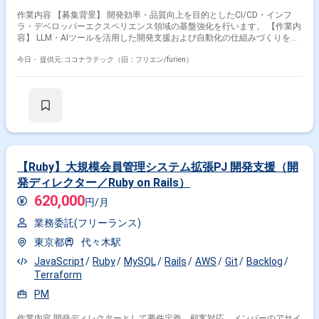
作業内容 【募集背景】 開発効率・品質向上を目的としたCI/CD・インフ
ラ・デベロッパーエクスペリエンス領域の基盤強化を行います。 【作業内
容】 LLM・AIツールを活用した開発支援および自動化の仕組みづくりを行
います。GitHub Actions、Argo Workflows、ArgoCDを活用したCI/CD基盤
の設計・構築・運用を担当します。Grafana、Prometheusを用いた監視・
今日・
提供元: ココナラテック（旧：フリエン/furien）
可観測性プラットフォームの構築や、Kubernetesマニフェスト、
Terraformを用いたIaC推進を行います。 【求める人物像】 不確実性に向
き合い、仮説検証しながら前に進める方を求めます。自走と協調のバラン
スを持ち、チームで成果を出すことにコミットできる方を歓迎します。
【ポジションの魅力】 大規模開発基盤の設計・構築を通じて、組織全体の
開発フローやエンジニアリング文化の進化に貢献できます。LLMやAIツー
ルなど新規性の高い技術に触れながら、開発・運用の自動化を推進できま
す。 【開発環境】 AWS、Kubernetes、KEDA、Karpenter、Envoy Proxy、
GitHub Actions、Argo Workflows、ArgoCD、Go、Python、Grafana、
【Ruby】大規模会員管理システム拡張PJ 開発支援（開
Prometheus、DuckDB、Amazon Bedrock、Terraformを使用します。
発ディレクター／Ruby on Rails）
620,000
円/月
業務委託(フリーランス)
東京都
代々木駅
JavaScript
Ruby
MySQL
Rails
AWS
Git
Backlog
Terraform
PM
作業内容 開発ディレクターとして要件定義、顧客対応、メンバーのアサイ