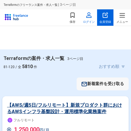
| 3ページ目
Terraformのフリーランス案件・求人一覧
保存
ログイン
会員登録
メニュー
Terraformの案件・求人一覧
3ページ目
5810
81-120 / 全
件
新着案件を受け取る
【AWS/週5日/フルリモート】新規プロダクト群におけ
るAWSインフラ基盤設計・運用標準化業務案件
フルリモート
1,250,000
円/月