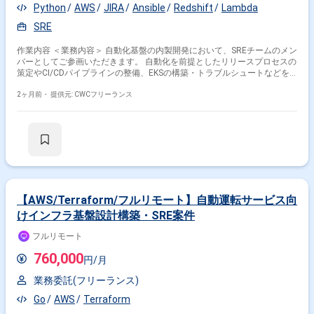
Python
AWS
JIRA
Ansible
Redshift
Lambda
SRE
作業内容 ＜業務内容＞ 自動化基盤の内製開発において、SREチームのメン
バーとしてご参画いただきます。 自動化を前提としたリリースプロセスの
策定やCI/CDパイプラインの整備、EKSの構築・トラブルシュートなどを
通じて、システムの信頼性向上と継続的デリバリーを牽引していただくポ
ジションです。 ＜主な業務内容＞ ・自動化前提のリリースプロセスの策
2ヶ月前・
提供元: CWCフリーランス
定、リリース手順の作成 ・CI/CDパイプラインの整備 ・EKSの構築とトラ
ブルシュート ・Staging / Production環境構築とシステムのリリース ・既
存Terraform、CFn等の理解と実装 ・Staging / Productionへのリリース手
順自動化（継続的デリバリーのためのレグレッションテスト自動化含む）
・AWSと議論したのちのコスト最適化に向けた構成変更検討 ・セキュリ
ティ審査等の対応 ・ネットワーク構築、設計 ・開発・検証・商用のアカ
ウント管理 【開発環境】 言語：Python インフラ/環境：AWS (RDS,
Redshift, SNS/SQS, Lambda 等), EKS (Kubernetes) ツール/その他：
Ansible, Terraform, CloudFormation (CFn), JIRA, Confluence ＜参画期間＞
【AWS/Terraform/フルリモート】自動運転サービス向
・7月〜 ＜面談回数＞ ・2回を予定 ＜その他＞ ・精算幅：固定 ・PCにつ
けインフラ基盤設計構築・SRE案件
いて：貸与PCのみ ・支払いサイト：40日 ・インボイス制度：未登録の場
合、消費税無しでのお支払いになります
フルリモート
760,000
円/月
業務委託(フリーランス)
Go
AWS
Terraform