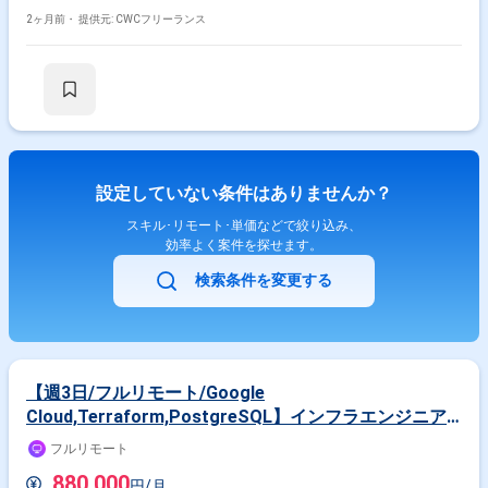
に紐づく数十個規模のAWSアカウントを統括管理し、クラウドリソースの
最適化やインフラ運用の自動化（IaC化）、新規サービス導入に向けた提
2ヶ月前・
提供元: CWCフリーランス
案・構築までを幅広く担っていただきます。 ＜参画期間＞ ・即日〜長期
想定 ＜面談回数＞ ・1回を予定 ＜その他＞ ・精算幅：140h~180h ・PC
について：貸与PCのみ ・支払いサイト：40日 ・インボイス制度：未登録
の場合、消費税無しでのお支払いになります
設定していない条件はありませんか？
スキル･リモート･単価などで絞り込み、
効率よく案件を探せます。
検索条件を変更する
【週3日/フルリモート/Google
Cloud,Terraform,PostgreSQL】インフラエンジニア -
大手製造業向けデータ基盤構築に伴うクラウドインフラ
フルリモート
設計・構築
880,000
円/月