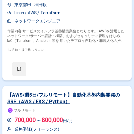
東京都
神田駅
Linux
AWS
Terraform
ネットワークエンジニア
作業内容 サービスのインフラ基盤構築業務となります。 AWSを活用した
ネットワーク/サーバー設計・構築、およびセキュリティ管理をはじめ、
IaC（Terraform、Ansible）等を 用いたデプロイ自動化・非属人化の推進
を担当します。 また、サービス信頼性向上に向けた監視システム導入およ
びAWSコスト最適化にも取り組んでいただきます。
1ヶ月前・
提供元: フリコン
【AWS/週5日/フルリモート】自動化基盤内製開発の
SRE（AWS / EKS / Python）
フルリモート
700,000
800,000
〜
円/月
業務委託(フリーランス)