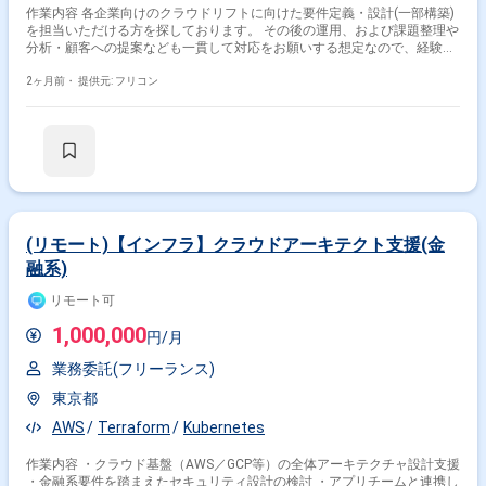
作業内容 各企業向けのクラウドリフトに向けた要件定義・設計(一部構築)
を担当いただける方を探しております。 その後の運用、および課題整理や
分析・顧客への提案なども一貫して対応をお願いする想定なので、経験の
あるインフラSEを希望します。
2ヶ月前・
提供元: フリコン
(リモート)【インフラ】クラウドアーキテクト支援(金
融系)
リモート可
1,000,000
円/月
業務委託(フリーランス)
東京都
AWS
Terraform
Kubernetes
作業内容 ・クラウド基盤（AWS／GCP等）の全体アーキテクチャ設計支援
・金融系要件を踏まえたセキュリティ設計の検討 ・アプリチームと連携し