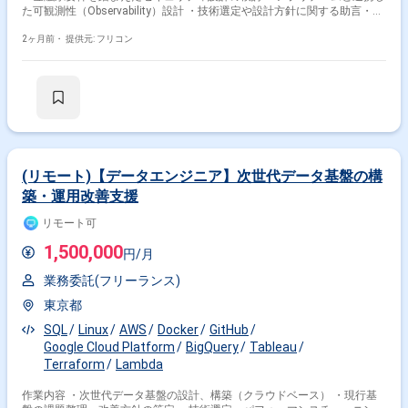
た可観測性（Observability）設計 ・技術選定や設計方針に関する助言・レ
ビュー
2ヶ月前・
提供元: フリコン
(リモート)【データエンジニア】次世代データ基盤の構
築・運用改善支援
リモート可
1,500,000
円/月
業務委託(フリーランス)
東京都
SQL
Linux
AWS
Docker
GitHub
Google Cloud Platform
BigQuery
Tableau
Terraform
Lambda
作業内容 ・次世代データ基盤の設計、構築（クラウドベース） ・現行基