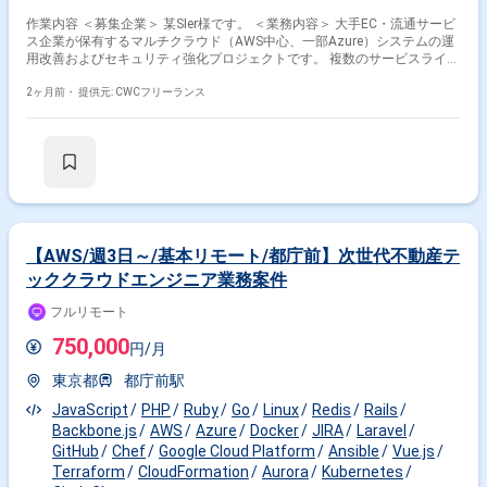
作業内容 ＜募集企業＞ 某SIer様です。 ＜業務内容＞ 大手EC・流通サービ
ス企業が保有するマルチクラウド（AWS中心、一部Azure）システムの運
用改善およびセキュリティ強化プロジェクトです。 複数のサービスライン
に紐づく数十個規模のAWSアカウントを統括管理し、クラウドリソースの
最適化やインフラ運用の自動化（IaC化）、新規サービス導入に向けた提
2ヶ月前・
提供元: CWCフリーランス
案・構築までを幅広く担っていただきます。 ＜参画期間＞ ・即日〜長期
想定 ＜面談回数＞ ・1回を予定 ＜その他＞ ・精算幅：140h~180h ・PC
について：貸与PCのみ ・支払いサイト：40日 ・インボイス制度：未登録
の場合、消費税無しでのお支払いになります
【AWS/週3日～/基本リモート/都庁前】次世代不動産テ
ッククラウドエンジニア業務案件
フルリモート
750,000
円/月
東京都
都庁前駅
JavaScript
PHP
Ruby
Go
Linux
Redis
Rails
Backbone.js
AWS
Azure
Docker
JIRA
Laravel
GitHub
Chef
Google Cloud Platform
Ansible
Vue.js
Terraform
CloudFormation
Aurora
Kubernetes