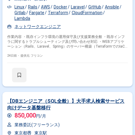
Linux
Rails
AWS
Docker
Laravel
GitHub
Ansible
Gitlab
Fargate
Terraform
CloudFormation
Lambda
ネットワークエンジニア
作業内容 ・既存インフラ環境の運用保守及び支援業務全般 ・既存インフ
ラに関するトラブルシューティング及び問い合わせ対応 ・WEBアプリケ
ーション（Rails、Laravel、Spring）のサーバー構築（TerraformでのIaC
化） ・AWSクロスアカウントにおけるネットワーク環境の構築
（TerraformでのIaC化） ・クラウド及びオンプレミス環境におけるセキュ
24日前・
提供元: フリコン
リティ監視と防御体制の設計及び構築等の運用 ・上記に付随する作業
（MTG参加、ドキュメント作成・レビュー、チケットワーク等）の実施
【DBエンジニア（SQL全般）】大手求人検索サービス
向けデータ基盤移行
850,000
円/月
業務委託(フリーランス)
東京都
東京駅