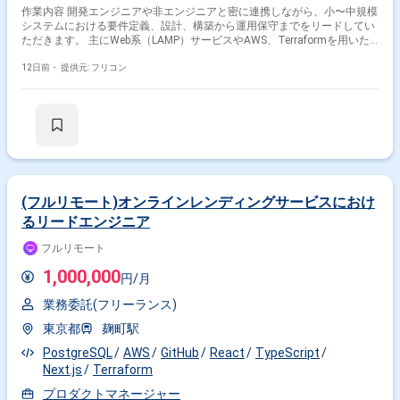
作業内容 開発エンジニアや非エンジニアと密に連携しながら、小〜中規模
システムにおける要件定義、設計、構築から運用保守までをリードしてい
ただきます。 主にWeb系（LAMP）サービスやAWS、Terraformを用いた
インフラ基盤の構築・運用を担い、非機能要件の定義、テストケースの作
成・実施、障害対応、さらには実装方針の検討やコードレビューなど、イ
12日前・
提供元: フリコン
ンフラ領域を幅広く牽引していただく想定です。
(フルリモート)オンラインレンディングサービスにおけ
るリードエンジニア
フルリモート
1,000,000
円/月
業務委託(フリーランス)
東京都
麹町駅
PostgreSQL
AWS
GitHub
React
TypeScript
Next.js
Terraform
プロダクトマネージャー