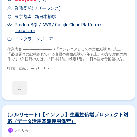
業務委託(フリーランス)
東京都
新日本橋駅
PostgreSQL
AWS
Google Cloud Platform
Terraform
インフラエンジニア
作業内容 -------------------------------- ※「エンジニアとしての実務経験3年以上」
「必須要件に記載されている言語の実務経験が2年以上」の方が対象の案
件です ※外国籍の方は、「日本語能力検定1級」「日本語が母国語の方」
の方が対象です ※20代〜40代の経験者が望ましい案件です ※平日日中での
稼働が前提となります。 ※すでにFindy Freelanceで担当がついている方
8日前・
提供元: Findy Freelance
は、直接ご連絡いただいた方がスムーズです -------------------------------- クライア
ントの開発プロジェクトにおいて、以下の業務を行っていただきます。 -
クラウド領域の設計・構築・保守 - サーバー料金の最適化・業務の効率化
等の改善活動（SRE領域に踏み込んでの業務）
(フルリモート)【インフラ】生産性倍増プロジェクト対
応（データ活用基盤運用保守）
フルリモート