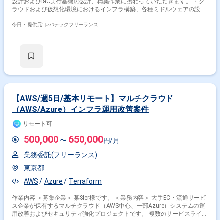
設計およびIaC実行基盤の設計、構築作業に携わっていただきます。 ・ク
ラウドおよび仮想化環境におけるインフラ構築、各種ミドルウェアの設
定、ならびにTerraformやAnsibleを用いた構築自動化を主導いただく想定
です。 ・具体的には下記作業を想定しています。 -クラウドおよび仮想
今日・
提供元: レバテックフリーランス
化基盤上におけるサーバーインフラの設計および構築 -Web、APサーバ
ーおよびバッチ、クラスタ製品の環境構築および設定 -Terraformや
Ansible等を活用したInfrastructure as Code実行基盤の設計、コード化お
よびテスト
【AWS/週5日/基本リモート】マルチクラウド
（AWS/Azure）インフラ運用改善案件
リモート可
500,000
650,000
〜
円/月
業務委託(フリーランス)
東京都
AWS
Azure
Terraform
作業内容 ＜募集企業＞ 某SIer様です。 ＜業務内容＞ 大手EC・流通サービ
ス企業が保有するマルチクラウド（AWS中心、一部Azure）システムの運
用改善およびセキュリティ強化プロジェクトです。 複数のサービスライン