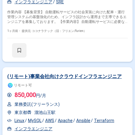
インフラエンジニア
SRE
作業内容 【募集背景】 自動運転サービスの社会実装に向けた配車・運行
管理システムの基盤強化のため、インフラ設計から運用まで主導できるエ
ンジニアを募集しております。 【作業内容】 自動運転サービスに必要な
システムの開発やサービス提供を支えるインフラ基盤の設計・構築・運用
を担当していただきます。 サービス立ち上げの初期フェーズから参画し、
1ヶ月前・
提供元: ココナラテック（旧：フリエン/furien）
アーキテクト設計や基本設計（主にセキュリティや可観測性などの非機能
要件）を実施していただきます。 その後はインフラエンジニア/SREとし
て、環境の構築および最適化を主導していただきます。 具体的には、開発
およびサービス提供基盤のアーキテクト設計や基本設計、DevOps環境の
設計・構築、SREとして環境の自動化や最適化などを行っていただきま
す。 【求める人物像】 自ら主体的にサービス基盤づくりに取り組み、非
機能要件を意識した設計・改善ができる方を求めております。 長期的なサ
ービス展開を見据え、チームと協調しながら継続的な改善に取り組める方
が望ましいです。 【ポジションの魅力】 サービスとして安全かつ継続的
(リモート)事業会社向けクラウドインフラエンジニア
に運用するための基盤づくりに深く関わることができます。 スモールスタ
ートから5年スパンでの大規模展開を見据えたプロジェクトであり、立ち
リモート可
上げフェーズから仕様検討やアーキテクチャ設計に関与できます。 移動支
850,000
援や地域交通の維持、ドライバー不足などの社会課題の解決に直結する社
円/月
会インフラ領域に挑戦できる点も大きな魅力です。 【開発環境】 クラウ
ド：AWS または GCP 基盤：EKS + マネージドサービス 言語：Go / React
業務委託(フリーランス)
など（予定） その他：マイクロサービス、データ処理設計 など
東京都
溜池山王駅
Linux
MySQL
AWS
Apache
Ansible
Terraform
インフラエンジニア