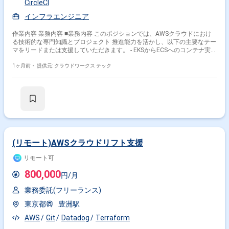
CircleCI
インフラエンジニア
作業内容 業務内容 ■業務内容 このポジションでは、AWSクラウドにおけ
る技術的な専門知識とプロジェクト 推進能力を活かし、以下の主要なテー
マをリードまたは支援していただきます。 - EKSからECSへのコンテナ実行
環境移行 - AWSアカウントの整理・統廃合と最適化 - AWSコスト最適化の
推進 - IaC（Infrastructure as Code）の推進 - TerraformまたはAWS
1ヶ月前・
提供元: クラウドワークス テック
CloudFormationを用いたインフラの自動化・コード化を 推進し、再現
性、運用効率、セキュリティの向上に貢献。 - 技術的な課題解決とベスト
プラクティス導入 - 社内チーム（開発・インフラ）との連携 ■開発環境 -
Golang, Ruby, PHP, JavaScript - Codeigniter, Ruby on Rails, Backbone.js,
Laravel, Vue.js - Amazon RDS （Aurora）, Amazon ElastiCache
（Redis） - Docker, CircleCI, Kubernetes - GitHub, JIRA ■精算：140～
180h（上下割） ■募集人数：2名（8月開始1名、10月開始1名） ■作業期
間：長期予定 ■作業時間：10:00～19:00 ■稼働形態：フルリモート（地方
在住検討可） 関わるサービス・プロダクト ■エンド企業について 家賃保証
(リモート)AWSクラウドリフト支援
を中核とした不動産系企業 ■プロダクトについて ■募集背景
リモート可
800,000
円/月
業務委託(フリーランス)
東京都
豊洲駅
AWS
Git
Datadog
Terraform