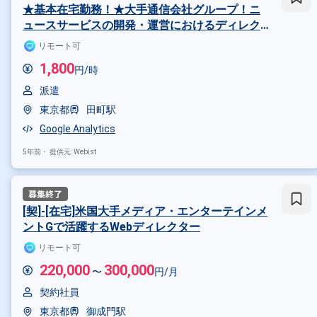
★基本在宅勤務！★大手通信会社グループ！ニ
ュースサービスの開発・運営におけるディレク
ションのお仕事 ＠田町
リモート可
1,800
円/時
派遣
東京都
田町駅
Google Analytics
5年前・
提供元: Webist
[契]-[在宅]米国大手メディア・エンターテインメ
ントGで活躍するWebディレクター
リモート可
220,000
300,000
〜
円/月
契約社員
東京都
御成門駅