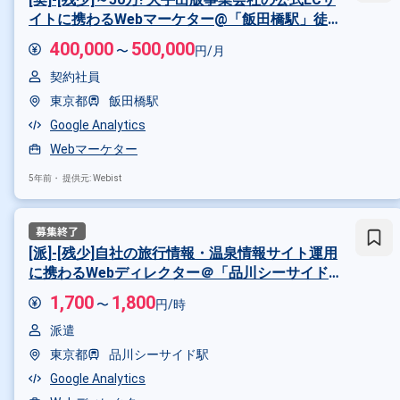
その他の条件で検索する
イトに携わるWebマーケター@「飯田橋駅」徒歩
5分
その他開発言語・スキルから探す
400,000
500,000
〜
円/月
HTML
SQL
CSS
JavaScr
契約社員
東京都
飯田橋駅
その他の職種から探す
Google Analytics
Webディレクター
フロントエ
Webマーケター
5年前・
提供元: Webist
[派]-[残少]自社の旅行情報・温泉情報サイト運用
に携わるWebディレクター＠「品川シーサイド
駅」徒歩4分
1,700
1,800
〜
円/時
派遣
東京都
品川シーサイド駅
Google Analytics