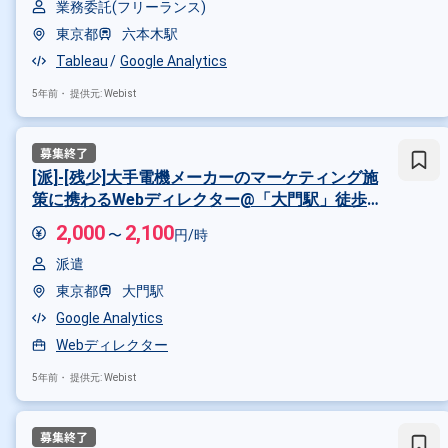
業務委託(フリーランス)
東京都
六本木駅
Tableau
Google Analytics
5年前・
提供元: Webist
[派]-[残少]大手電機メーカーのマーケティング施
策に携わるWebディレクター@「大門駅」徒歩5
分 ※社員登用制度あり
2,000
2,100
〜
円/時
派遣
東京都
大門駅
Google Analytics
Webディレクター
5年前・
提供元: Webist