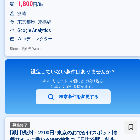
1,800
円/時
派遣
東京都
京橋駅
Google Analytics
Webディレクター
5年前・
提供元: Webist
設定していない条件はありませんか？
スキル･リモート･単価などで絞り込み、
効率よく案件を探せます。
検索条件を変更する
[派]-[残少]～2200円! 東京のおでかけスポット情
報サイトに携わるWeb編集＠「日比谷駅」徒歩2