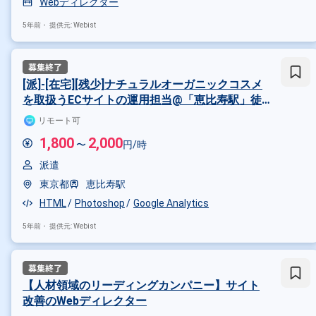
Webディレクター
5年前・
提供元: Webist
[派]-[在宅][残少]ナチュラルオーガニックコスメ
を取扱うECサイトの運用担当@「恵比寿駅」徒
歩2分
リモート可
1,800
2,000
〜
円/時
派遣
東京都
恵比寿駅
HTML
Photoshop
Google Analytics
5年前・
提供元: Webist
【人材領域のリーディングカンパニー】サイト
改善のWebディレクター