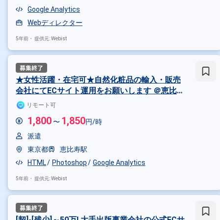
Google Analytics
Webディレクター
5年前・
提供元: Webist
★女性活躍・在宅可★自然化粧品の輸入・販売
会社にてECサイト運用をお願いします ＠恵比寿
駅徒歩2分
リモート可
1,800
1,850
〜
円/時
派遣
東京都
恵比寿駅
掛け合わせ条件で絞り込む
HTML
Photoshop
Google Analytics
特徴で絞り込む
5年前・
提供元: Webist
Google Analytics × 在宅・リモー
[契]-[残少]～50万! 大手出版事業会社の公式ECサ