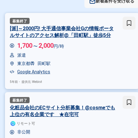
新着案件を受け取る
[派]～2000円! 大手通信事業会社Gの情報ポータ
ルサイトのアクセス解析@「田町駅」徒歩5分
1,700
2,000
〜
円/時
派遣
東京都
田町駅
Google Analytics
5年前・
提供元: Webist
化粧品会社のECサイト分析募集！@cosmeでも
上位の有名企業です ★在宅可
リモート可
非公開