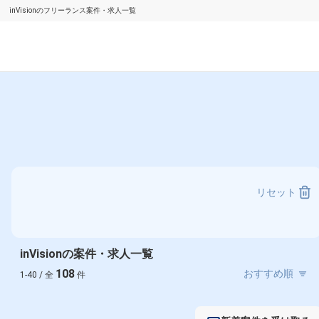
inVisionのフリーランス案件・求人一覧
リセット
inVisionの案件・求人一覧
108
1-40 / 全
件