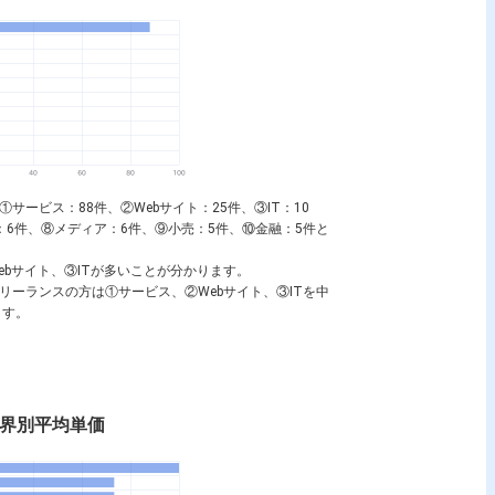
①サービス：88件、②Webサイト：25件、③IT：10
信：6件、⑧メディア：6件、⑨小売：5件、⑩金融：5件と
Webサイト、③ITが多いことが分かります。
フリーランスの方は①サービス、②Webサイト、③ITを中
ます。
nの業界別平均単価