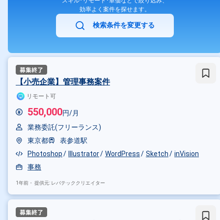
スキル･リモート･単価などで絞り込み、
効率よく案件を探せます。
検索条件を変更する
【小売企業】管理事務案件
リモート可
550,000
円/月
業務委託(フリーランス)
東京都
表参道駅
Photoshop
Illustrator
WordPress
Sketch
inVision
事務
1年前・
提供元: レバテッククリエイター