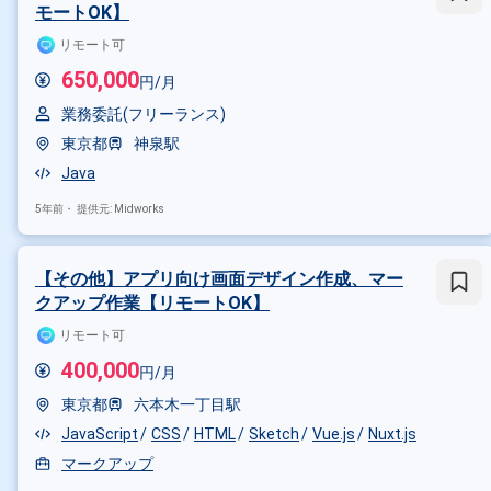
モートOK】
リモート可
650,000
円/月
業務委託(フリーランス)
東京都
神泉駅
Java
5年前・
提供元: Midworks
【その他】アプリ向け画面デザイン作成、マー
クアップ作業【リモートOK】
リモート可
400,000
円/月
東京都
六本木一丁目駅
その他の条件で検索する
JavaScript
CSS
HTML
Sketch
Vue.js
Nuxt.js
マークアップ
その他開発言語・スキルから探す