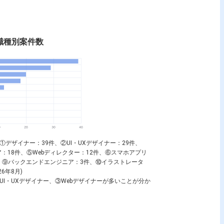
HTML
nの職種別案件数
、①
デザイナー
：39件、②
UI・UXデザイナー
：29件、
ア
：18件、⑤
Webディレクター
：12件、⑥
スマホアプリ
、⑨
バックエンドエンジニア
：3件、⑩
イラストレータ
6年8月)
UI・UXデザイナー
、③
Webデザイナー
が多いことが分か