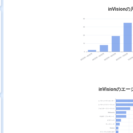
inVisio
inVisionの