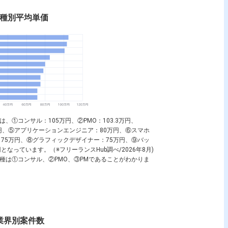
nの職種別平均単価
価は、①
コンサル
：105万円、②
PMO
：103.3万円、
円、⑤
アプリケーションエンジニア
：80万円、⑥
スマホ
：75万円、⑧
グラフィックデザイナー
：75万円、⑨
バッ
万円となっています。（※フリーランスHub調べ/2026年8月)
職種は①
コンサル
、②
PMO
、③
PM
であることがわかりま
nの業界別案件数