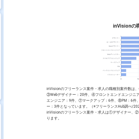
tor
JavaScript
Figma
CSS
React
Vue.js
WordPress
inVisio
ンドエンジニア
Webデザイナー
スマホアプリエンジニア
PM
inVisionのフリーランス案件・求人の職種別案件数は
③
Webデザイナー
：20件、④
フロントエンドエンジニ
エンジニア
：9件、⑦
マークアップ
：6件、⑧
PM
：6件
ー
：3件となっています。（※フリーランスHub調べ/202
inVisionのフリーランス案件・求人は①
デザイナー
、②
ります。