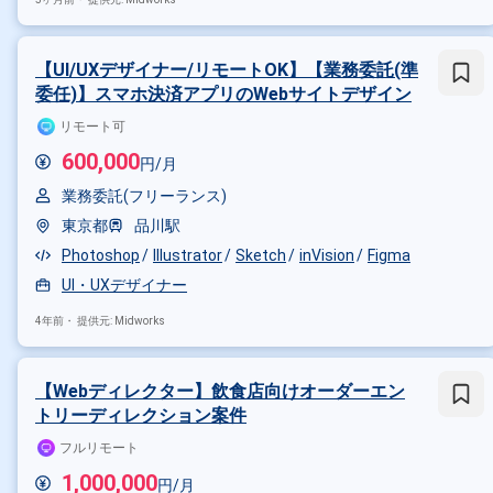
【UI/UXデザイナー/リモートOK】【業務委託(準
委任)】スマホ決済アプリのWebサイトデザイン
リモート可
600,000
円/月
業務委託(フリーランス)
東京都
品川駅
Photoshop
Illustrator
Sketch
inVision
Figma
UI・UXデザイナー
4年前・
提供元: Midworks
【Webディレクター】飲食店向けオーダーエン
トリーディレクション案件
フルリモート
1,000,000
円/月