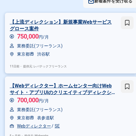
新着案件を受け取る
【上流ディレクション】新規事業Webサービス
グロース案件
750,000
円/月
業務委託(フリーランス)
東京都
渋谷駅
11日前・
提供元: レバテックフリーランス
【Webディレクター】ホームセンター向けWeb
サイト・アプリUIのクリエイティブディレクショ
ン業務
700,000
円/月
業務委託(フリーランス)
東京都
表参道駅
Webディレクター
SE
5ヶ月前・
提供元: Midworks