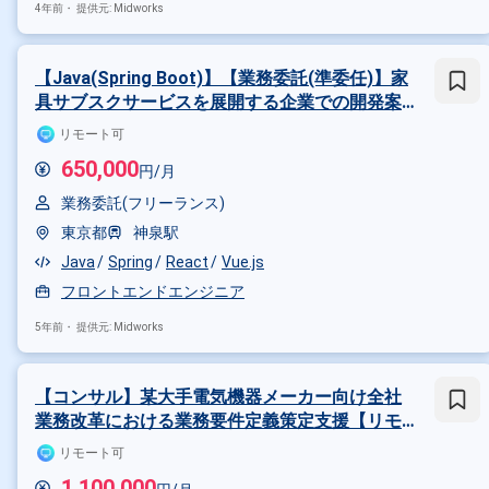
4年前・
提供元: Midworks
Sketch
Photoshop
Illustra
その他の職種から探す
【Java(Spring Boot)】【業務委託(準委任)】家
UI・UXデザイナー
フロントエ
具サブスクサービスを展開する企業での開発案
件【リモートOK】
リモート可
650,000
円/月
業務委託(フリーランス)
東京都
神泉駅
Java
Spring
React
Vue.js
フロントエンドエンジニア
5年前・
提供元: Midworks
【コンサル】某大手電気機器メーカー向け全社
業務改革における業務要件定義策定支援【リモ
ートOK】
リモート可
1,100,000