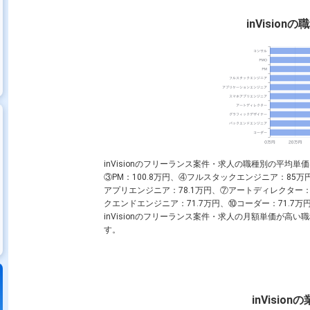
inVisio
inVisionのフリーランス案件・求人の職種別の平均単
③
PM
：100.8万円、④
フルスタックエンジニア
：85万
アプリエンジニア
：78.1万円、⑦
アートディレクター
クエンドエンジニア
：71.7万円、⑩
コーダー
：71.7
inVisionのフリーランス案件・求人の月額単価が高い
す。
inVisio