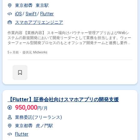
東京都
東京駅
iOS
Swift
Flutter
スマホアプリエンジニア
作業内容 【業務内容】 スキー場向けバウチャー管理アプリおよびWebシ
ステムの新規開発において開発リーダーとして業務を担当します。ウォー
ターフォール型開発プロセスのもとオフショア開発チームと連携し要件理
解から基本設計開発管理までを推進します。FlutterSwiftKotlinいずれかの
技術を用いたアプリ開発とWebシステム開発を横断的に管理しブリッジSE
5ヶ月前・
提供元: Midworks
と協力しながら品質と進捗を担保します。 【作業内容】 ・バウチャー管
理アプリおよびWebシステム開発の進捗管理 ・オフショア開発チームの進
捗管理および基本設計レビュー ・FlutterSwiftKotlinを用いたアプリ開発と
Web開発の管理 ・ウォーターフォール開発プロセスの推進 ・オフショア
開発チームとの技術連携 ・ブリッジSEとのコミュニケーション ・基本設
計以降の開発工程におけるリーダー対応
【Flutter】証券会社向けスマホアプリの開発支援
950,000
円/月
業務委託(フリーランス)
東京都
虎ノ門駅
Flutter