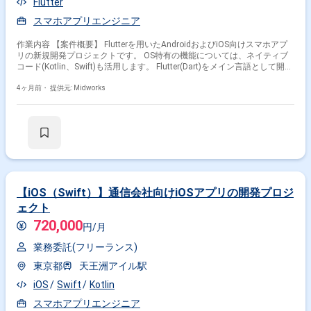
Flutter
スマホアプリエンジニア
作業内容 【案件概要】 Flutterを用いたAndroidおよびiOS向けスマホアプ
リの新規開発プロジェクトです。 OS特有の機能については、ネイティブ
コード(Kotlin、Swift)も活用します。 Flutter(Dart)をメイン言語として開発
を行い、両OS対応のアプリ構築を目指します。 効率的な開発と高品質な
ユーザー体験の提供が求められる案件です。 【作業内容】 ・Flutterを用い
4ヶ月前・
提供元: Midworks
たAndroid/iOS向けアプリ開発 ・アプリの基本設計および詳細設計の実施
・必要に応じたKotlin(Android)やSwift(iOS)によるネイティブコード開発
【iOS（Swift）】通信会社向けiOSアプリの開発プロジ
ェクト
720,000
円/月
業務委託(フリーランス)
東京都
天王洲アイル駅
iOS
Swift
Kotlin
スマホアプリエンジニア