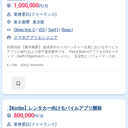
1,000,000
円/月
業務委託(フリーランス)
東京都
東京駅
Objective-C
iOS
Swift
React
スマホアプリエンジニア
作業内容 【案件概要】 急成長中のメガベンチャー企業におけるサービス
アプリの移行および保守運用案件です。 React NativeアプリをiOSネイテ
ィブ（Swift/Objective-C）へリプレイスし、安定性とパフォーマンス向上
を目指します。 既存機能の保守・運用に加え、ネイティブモジュールを用
いた新規機能開発も担当します。 React Nativeとネイティブコードのブリ
4ヶ月前・
提供元: Midworks
ッジング技術を活用し、機能連携と品質向上を推進します。 【作業内容】
・React Nativeコードのパフォーマンス改善およびバグ修正 ・
Swift/Objective-Cを用いたネイティブ機能開発 ・React Nativeとネイティ
ブ間のブリッジ実装 ・ライブラリアップデートおよび技術調査 ・ドキュ
メント作成および関係部署との調整
【Kotlin】レンタカー向けモバイルアプリ開発
800,000
円/月
業務委託(フリーランス)