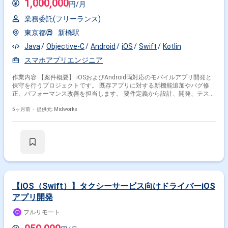
1,000,000
円/月
業務委託(フリーランス)
東京都
新橋駅
Java
Objective-C
Android
iOS
Swift
Kotlin
スマホアプリエンジニア
作業内容 【案件概要】 iOSおよびAndroid両対応のモバイルアプリ開発と
保守を行うプロジェクトです。 既存アプリに対する新機能追加やバグ修
正、パフォーマンス改善を担当します。 要件定義から設計、開発、テス
ト、リリースまでアプリ開発の全工程に関わります。 RESTful APIを用い
たサーバー連携やアプリケーションアーキテクチャ設計の知識を活かして
5ヶ月前・
提供元: Midworks
開発を進めます。 【作業内容】 ・Swift、Objective-C、Java、Kotlinを用
いたiOS／Androidアプリの新機能開発 ・既存アプリのバグ修正および不
具合対応 ・アプリのパフォーマンス改善およびチューニング ・要件定
義、設計、実装、テスト、リリース対応 ・API連携機能の実装および調整
【iOS（Swift）】タクシーサービス向けドライバーiOS
アプリ開発
フルリモート