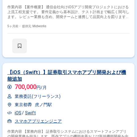
作業内容 【案件概要】 通信会社向けiOSアプリ開発プロジェクトにおける
上流工程支援です。 要件定義から基本設計、テスト計画まで幅広く関与し
ます。 レビュー業務も含め、開発チームと連携して品質向上を図ります。
上流工程中心のため、仕様整理や設計の経験が活かせます。 【作業内容】
・iOSアプリの要件定義支援 ・基本設計書の作成 ・テスト計画書の作成 ・
5ヶ月前・
提供元: Midworks
設計・テストレビューの実施 ・開発チームとの仕様確認や調整
【iOS（Swift）】証券取引スマホアプリ開発および機
能追加
700,000
円/月
業務委託(フリーランス)
東京都
虎ノ門駅
iOS
Swift
スマホアプリエンジニア
作業内容 【業務内容】 証券取引システムにおけるスマートフォンアプリ
の開発業務を担当します。既存アプリの機能改善および新規機能開発を中