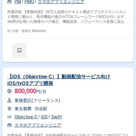
PM
PMO
スマホアプリエンジニア
作業内容 【業務内容】 30万人規模のテキスト通話アプリのフロントエン
ド開発に携わり、既存機能の修正やTCAフレームワーク対応を行います。
SwiftUIを用いた開発やバグ修正、機能追加、パフォーマンス改善に加え、
PM兼務でタスク管理やチーム指導も担当します。 【作業内容】 ・SwiftUI
を用いたテキスト通話アプリのフロントエンド開発 ・既存機能のバグ修
6ヶ月前・
提供元: Midworks
正、機能追加、パフォーマンス改善 ・TCAフレームワークを用いたUIの開
発・保守 ・開発タスクの進捗管理、課題管理、メンバーへの指示・指導
【iOS（Objective-C）】動画配信サービス向け
iOS/tvOSアプリ開発
800,000
円/月
業務委託(フリーランス)
東京都
渋谷駅
Objective-C
iOS
Swift
スマホアプリエンジニア
作業内容 【業務内容】 自社動画配信サービス向けにiOSおよびtvOSアプリ