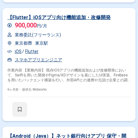
【Flutter】iOSアプリ向け機能追加・改修開発
900,000
円/月
業務委託(フリーランス)
東京都
東京駅
iOS
Flutter
スマホアプリエンジニア
作業内容 【業務内容】 既存iOSアプリの機能追加および改修開発におい
て、Swiftを用いた開発やFigma/XDデザインを基にしたUI実装、Firebase
を用いたバックエンド構築を行い、外部APIとの連携や元請け企業との調
整も含めて開発を推進します。 【作業内容】 ・Swiftを用いたiOSアプリの
新機能開発および既存機能の改修 ・Figma/XDデザインに基づいたUI実装
6ヶ月前・
提供元: Midworks
・Firebase(Firestore, Storage, Functions, Hosting, Authentication)を用い
たバックエンド機能開発 ・外部APIとの連携実装
【Android（Java）】ネット銀行向けアプリ 保守・開