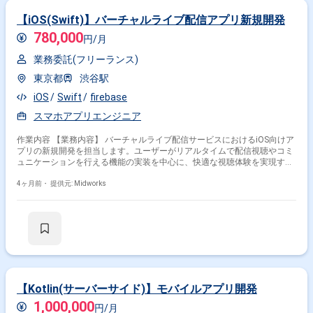
【iOS(Swift)】バーチャルライブ配信アプリ新規開発
780,000
円/月
業務委託(フリーランス)
東京都
渋谷駅
iOS
Swift
firebase
スマホアプリエンジニア
作業内容 【業務内容】 バーチャルライブ配信サービスにおけるiOS向けア
プリの新規開発を担当します。ユーザーがリアルタイムで配信視聴やコミ
ュニケーションを行える機能の実装を中心に、快適な視聴体験を実現する
ための設計および開発を行います。配信機能やコメント機能などのインタ
ラクティブ要素の実装に加え、パフォーマンスや安定性を考慮した最適化
4ヶ月前・
提供元: Midworks
も実施します。また仕様に基づいた設計から実装、テストまで一貫して対
応し、品質向上に寄与します。 【作業内容】 ・iOSアプリの基本設計およ
び詳細設計 ・ライブ配信機能の実装 ・コメントやリアクション機能の開
発 ・動画再生およびストリーミング処理の実装 ・ユーザーインターフェ
ースの設計および実装 ・パフォーマンス改善および最適化 ・不具合調査
および修正対応 ・単体テストおよび動作確認 ・レビュー対応および品質
改善
【Kotlin(サーバーサイド)】モバイルアプリ開発
1,000,000
円/月