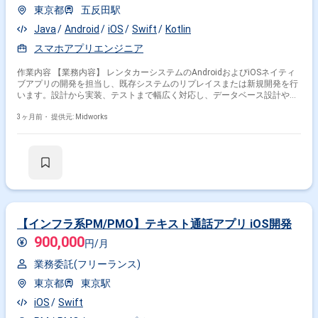
東京都
五反田駅
Java
Android
iOS
Swift
Kotlin
スマホアプリエンジニア
作業内容 【業務内容】 レンタカーシステムのAndroidおよびiOSネイティ
ブアプリの開発を担当し、既存システムのリプレイスまたは新規開発を行
います。設計から実装、テストまで幅広く対応し、データベース設計やフ
レームワークを活用した開発、ソースコード管理も行います。 【作業内
容】 ・Java、Kotlin、Swiftを用いたAndroid/iOSアプリ開発（設計、実
3ヶ月前・
提供元: Midworks
装、テスト） ・Oracle SQLを用いたデータベース設計・開発 ・Spring
Framework、Teeda、DBFlute等のフレームワークを用いた開発 ・
Eclipse、SQL Developer等の開発ツールを用いた開発 ・SVN、Sourcetree
を用いたソースコード管理
【インフラ系PM/PMO】テキスト通話アプリ iOS開発
900,000
円/月
業務委託(フリーランス)
東京都
東京駅
iOS
Swift