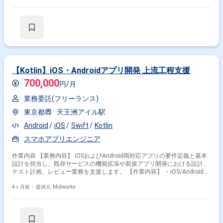
【Kotlin】iOS・Androidアプリ開発 上流工程支援
700,000
円/月
業務委託(フリーランス)
東京都
天王洲アイル駅
Android
iOS
Swift
Kotlin
スマホアプリエンジニア
作業内容 【業務内容】 iOSおよびAndroid両対応アプリの要件定義と基本
設計を担当し、既存サービスの機能拡張や新規アプリ開発における設計、
テスト計画、レビュー業務を支援します。 【作業内容】 ・iOS/Androidア
プリの要件定義書作成 ・基本設計書作成（画面設計、API設計など） ・テ
スト計画書作成（単体テスト、結合テストなど） ・設計書やコードのレビ
4ヶ月前・
提供元: Midworks
ュー