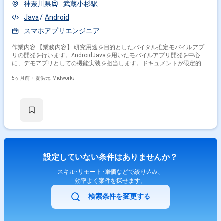
神奈川県
武蔵小杉駅
Java
Android
スマホアプリエンジニア
作業内容 【業務内容】 研究用途を目的としたバイタル推定モバイルアプ
リの開発を行います。AndroidJavaを用いたモバイルアプリ開発を中心
に、デモアプリとしての機能実装を担当します。ドキュメントが限定的な
環境のため、関係者と連携しながら仕様を整理し、設計から開発評価まで
を一貫して対応します。今後はiOSSwiftによるアプリ開発への展開も想定
5ヶ月前・
提供元: Midworks
されており、モバイルアプリ全体の機能拡張に携わる可能性があります。
【作業内容】 ・AndroidJavaを用いたモバイルアプリの設計開発 ・
IDPasswordによるユーザー認証機能の実装 ・デモアプリ向け機能の追加
開発 ・アプリ機能の評価および動作確認 ・必要に応じたiOSSwiftアプリ開
発対応
設定していない条件はありませんか？
スキル･リモート･単価などで絞り込み、
効率よく案件を探せます。
検索条件を変更する