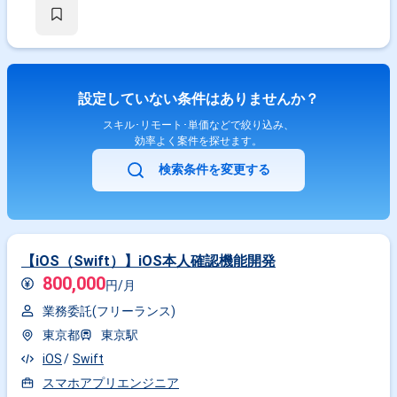
す。 【作業内容】 既存アプリの仕様確認および改修対応 機能改善および
不具合修正対応 画面およびAPIの改修実装 テスト実施および動作検証対応
関係者との調整および進捗管理支援
設定していない条件はありませんか？
スキル･リモート･単価などで絞り込み、
効率よく案件を探せます。
検索条件を変更する
【iOS（Swift）】iOS本人確認機能開発
800,000
円/月
業務委託(フリーランス)
東京都
東京駅
iOS
Swift
スマホアプリエンジニア