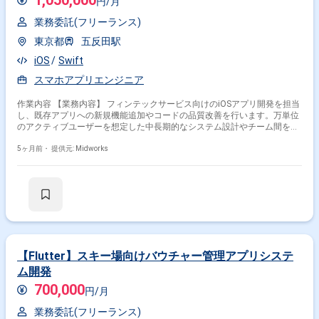
1,050,000
円/月
業務委託(フリーランス)
東京都
五反田駅
iOS
Swift
スマホアプリエンジニア
作業内容 【業務内容】 フィンテックサービス向けのiOSアプリ開発を担当
し、既存アプリへの新規機能追加やコードの品質改善を行います。万単位
のアクティブユーザーを想定した中長期的なシステム設計やチーム間を越
えた開発推進を実施し、運用中のコードの生産性向上のための設計改善や
リファクタリングも行います。開発に必要なアーキテクチャや技術の選定
5ヶ月前・
提供元: Midworks
も担当します。 【作業内容】 ・既存iOSアプリへの新規機能追加開発 ・コ
ード品質改善およびリファクタリング ・中長期的なシステム設計 ・チー
ム間を越えた開発推進 ・アーキテクチャや技術選定
【Flutter】スキー場向けバウチャー管理アプリシステ
ム開発
700,000
円/月
業務委託(フリーランス)