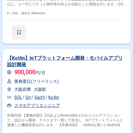
心に、ユーザビリティと操作性の向上を目的とした開発を行います。iOS
およびAndroidの両プラットフォームに対応し、アジャイル開発手法のも
とで継続的に機能改善を進めます。また希望に応じてフロントエンドやサ
4ヶ月前・
提供元: Midworks
ーバーサイド領域にも関与し、幅広い技術領域での開発経験を積むことが
可能です。 【作業内容】 ・スマホアプリの新規開発 ・既存機能の改善対
応 ・機能追加開発 ・iOSアプリ開発 ・Androidアプリ開発 ・画面設計およ
び実装 ・API連携実装 ・単体テストおよび結合テスト ・不具合調査および
修正 ・アジャイル開発対応
【Kotlin】IoTプラットフォーム開発・モバイルアプリ
設計開発
900,000
円/月
業務委託(フリーランス)
大阪府
大阪駅
SQL
Git
Swift
Kotlin
スマホアプリエンジニア
作業内容 【業務内容】 iOSおよびAndroid向けのモバイルアプリについ
て、設計から開発、テストまで一貫して担当し、IoTプラットフォームと
連携した機能実装を行います。 【作業内容】 ・Kotlinを用いたAndroidア
プリ開発 ・Swiftを用いたiOSアプリ開発 ・モバイルアプリの設計、実装