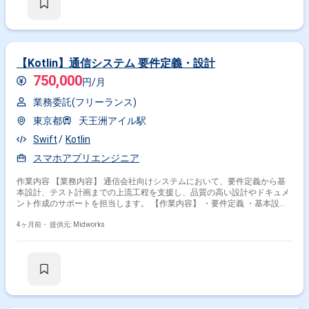
【Kotlin】通信システム 要件定義・設計
750,000
円/月
業務委託(フリーランス)
東京都
天王洲アイル駅
Swift
Kotlin
スマホアプリエンジニア
作業内容 【業務内容】 通信会社向けシステムにおいて、要件定義から基
本設計、テスト計画までの上流工程を支援し、品質の高い設計やドキュメ
ント作成のサポートを担当します。 【作業内容】 ・要件定義 ・基本設計
・テスト計画作成 ・設計レビュー
4ヶ月前・
提供元: Midworks