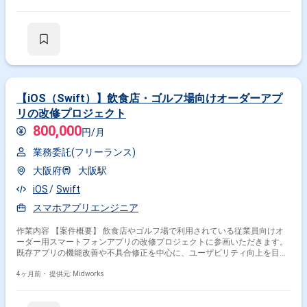
ンスチューニング ・要件定義、設計、開発、テスト、リリース工程全般
【iOS（Swift）】飲食店・ゴルフ場向けオーダーアプ
リの改修プロジェクト
800,000
円/月
業務委託(フリーランス)
大阪府
大阪駅
iOS
Swift
スマホアプリエンジニア
作業内容 【案件概要】 飲食店やゴルフ場で利用されている従業員向けオ
ーダー用スマートフォンアプリの改修プロジェクトに参画いただきます。
既存アプリの機能改善や不具合修正を中心に、ユーザビリティ向上を目的
とした改修対応を行っていただきます。 現場業務に即した操作性の向上や
処理効率の改善を意識した開発をご担当いただきます。 既存システムとの
4ヶ月前・
提供元: Midworks
連携を考慮しながら、安定稼働を維持するための対応を行っていただきま
す。 関係者と連携しながら、設計からテストまで一貫して対応いただきま