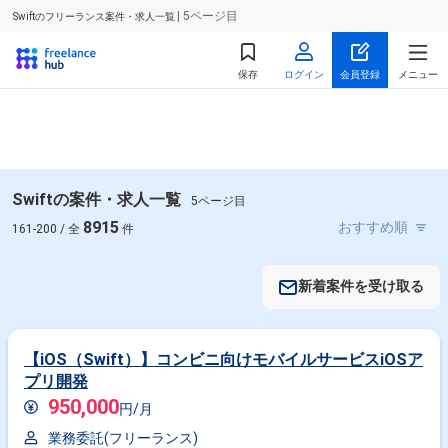
| 5ページ目
Swiftのフリーランス案件・求人一覧
保存
ログイン
会員登録
メニュー
Swiftの案件・求人一覧
5ページ目
8915
161-200 / 全
件
新着案件を受け取る
【iOS（Swift）】コンビニ向けモバイルサービスiOSア
プリ開発
950,000
円/月
業務委託(フリーランス)