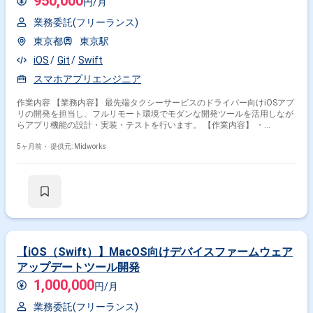
950,000
円/月
業務委託(フリーランス)
東京都
東京駅
iOS
Git
Swift
スマホアプリエンジニア
作業内容 【業務内容】 最先端タクシーサービスのドライバー向けiOSアプ
リの開発を担当し、フルリモート環境でモダンな開発ツールを活用しなが
らアプリ機能の設計・実装・テストを行います。 【作業内容】 ・
SwiftUI、Combine、async/awaitを用いたiOSアプリ開発 ・ドライバー向
け機能の実装とテスト
5ヶ月前・
提供元: Midworks
【iOS（Swift）】MacOS向けデバイスファームウェア
アップデートツール開発
1,000,000
円/月
業務委託(フリーランス)