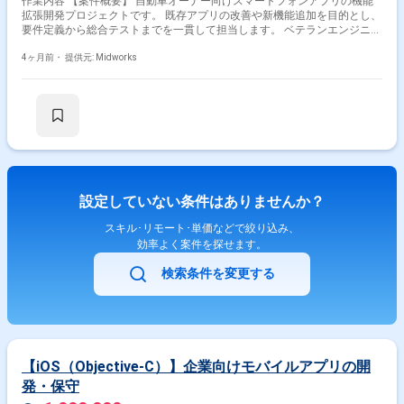
作業内容 【案件概要】 自動車オーナー向けスマートフォンアプリの機能
拡張開発プロジェクトです。 既存アプリの改善や新機能追加を目的とし、
要件定義から総合テストまでを一貫して担当します。 ベテランエンジニア
向けの案件で、既存アプリの品質維持と機能強化に携わります。 バックエ
ンドやネイティブアプリとの連携開発も含まれます。 【作業内容】 ・
4ヶ月前・
提供元: Midworks
Flutter(Dart)を用いたスマホアプリの機能追加・修正 ・AWS Lambda、
S3、Firebaseを用いたバックエンド開発・連携 ・Kotlin、Swiftを用いたネ
イティブアプリ連携開発 ・単体テスト、結合テスト、総合テストの実施
・顧客との要件調整、仕様確定
設定していない条件はありませんか？
スキル･リモート･単価などで絞り込み、
効率よく案件を探せます。
検索条件を変更する
【iOS（Objective-C）】企業向けモバイルアプリの開
発・保守