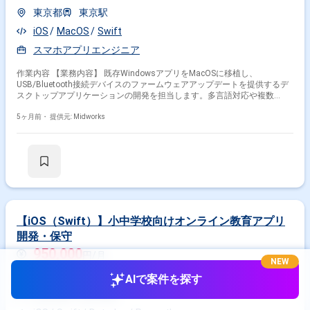
東京都
東京駅
iOS
MacOS
Swift
スマホアプリエンジニア
作業内容 【業務内容】 既存WindowsアプリをMacOSに移植し、
USB/Bluetooth接続デバイスのファームウェアアップデートを提供するデ
スクトップアプリケーションの開発を担当します。多言語対応や複数
MacOSバージョンへの対応、配布用インストーラ作成、開発中デバイスの
機密情報管理も行います。 【作業内容】 ・既存WindowsアプリのMacOS
5ヶ月前・
提供元: Midworks
移植 ・MacOS向けデスクトップアプリ開発 ・USB/Bluetooth接続デバイ
スのファームウェアアップデート機能実装 ・専用ライブラリを用いた開発
・配布用インストーラ作成 ・多言語対応および複数MacOSバージョン対
応 ・開発中デバイスの機密情報管理
【iOS（Swift）】小中学校向けオンライン教育アプリ
開発・保守
950,000
円/月
NEW
業務委託(フリーランス)
AIで案件を探す
東京都
都庁前駅