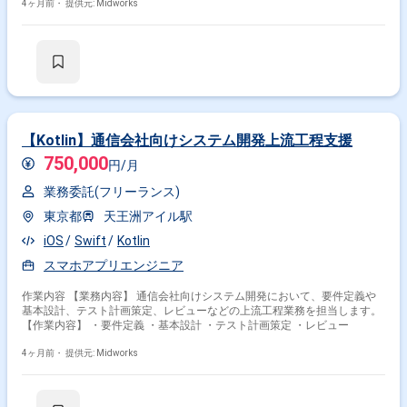
・API連携によるバックエンドシステムとの統合 ・単体テスト、結合テス
4ヶ月前・
提供元: Midworks
トの実施
【Kotlin】通信会社向けシステム開発上流工程支援
750,000
円/月
業務委託(フリーランス)
東京都
天王洲アイル駅
iOS
Swift
Kotlin
スマホアプリエンジニア
作業内容 【業務内容】 通信会社向けシステム開発において、要件定義や
基本設計、テスト計画策定、レビューなどの上流工程業務を担当します。
【作業内容】 ・要件定義 ・基本設計 ・テスト計画策定 ・レビュー
4ヶ月前・
提供元: Midworks