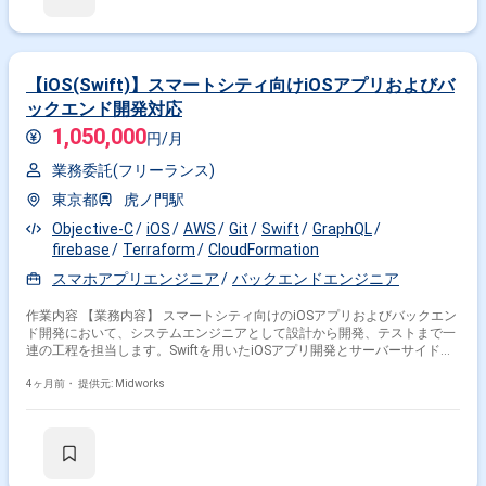
【iOS(Swift)】スマートシティ向けiOSアプリおよびバ
ックエンド開発対応
1,050,000
円/月
業務委託(フリーランス)
東京都
虎ノ門駅
Objective-C
iOS
AWS
Git
Swift
GraphQL
firebase
Terraform
CloudFormation
スマホアプリエンジニア
バックエンドエンジニア
作業内容 【業務内容】 スマートシティ向けのiOSアプリおよびバックエン
ド開発において、システムエンジニアとして設計から開発、テストまで一
連の工程を担当します。Swiftを用いたiOSアプリ開発とサーバーサイドの
実装を行い、ユーザー利便性とシステムの安定性を考慮した機能開発や改
善対応を実施し、サービス品質の向上に貢献します。 【作業内容】 ・iOS
4ヶ月前・
提供元: Midworks
アプリの設計および実装対応 ・Swiftを用いたアプリケーション開発 ・バ
ックエンド機能の設計および開発対応 ・API連携の実装および動作確認 ・
既存機能の改修および改善対応 ・単体テストおよび結合テストの実施 ・
コードレビューおよび品質改善対応