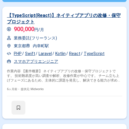
【TypeScript(React)】ネイティブアプリの改修・保守
プロジェクト
900,000
円/月
業務委託(フリーランス)
東京都
内幸町駅
PHP
Swift
Laravel
Kotlin
React
TypeScript
スマホアプリエンジニア
作業内容 【案件概要】 ネイティブアプリの改修・保守プロジェクトで
す。 技術難易度が高い調査や解析、改修作業が中心です。 チーム立ち上
げフェーズにあるため、主体的に課題を発見し、解決できる能力が求めら
れます。 既存コードのリファクタリングや機能改善、パフォーマンス最適
化を行います。 チームを牽引し、開発を推進できる方を求めています。
6ヶ月前・
提供元: Midworks
【作業内容】 ・Swift/Kotlinを用いたネイティブアプリの機能追加・改修
・既存コードのレビューとリファクタリング ・パフォーマンスボトルネッ
クの特定と改善 ・テストコードの作成と実行