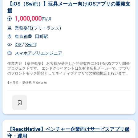
【iOS（Swift）】玩具メーカー向けiOSアプリの開発支
援
1,000,000
円/月
業務委託(フリーランス)
東京都
田町駅
iOS
Swift
スマホアプリエンジニア
作業内容 【案件概要】 お客様が受注した開発案件におけるiOSアプリ開発
プロジェクトです。 エンドクライアントは某有名玩具メーカーで、アプリ
のフロントモック開発としてネイティブアプリでの挙動検証も行います。
機能やユーザー体験向上のため、要件定義や設計書に加えエンジニア間で
柔軟なコミュニケーションを行い改善を進めます。 設計のベースや最低限
4ヶ月前・
提供元: Midworks
のルールはありますが、機能の実装方法や進め方について提案や裁量を持
って開発できます。 自身のタスク管理も主体的に行いながら開発を進める
環境です。 【作業内容】 ・iOS（Swift）を用いたアプリのフロントモック
開発 ・ユーザー体験向上を目的とした機能改善・提案 ・設計書・要件定
義書に基づく実装 ・エンジニア間での仕様調整やコーディングルールの共
有 ・自身のタスク管理と開発進捗の管理
【ReactNative】ベンチャー企業向けサービスアプリ保
守・運用