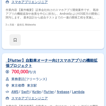
スマホアプリエンジニア
作業内容 【案件概要】 証券会社向けのスマホアプリ開発案件です。 既存
アプリの機能追加や改善を中心に担当し、AndroidおよびiOS双方の開発に
関与します。 基本設計から総合テストまでの一連の開発工程を実施し、
Dart/Flutterを用いたクロスプラットフォーム開発のほか、Xcode/Swiftや
Android Studio/Kotlinでのネイティブ開発も含まれます。 【作業内容】 ・
3ヶ月前・
提供元: Midworks
スマホアプリの機能追加および改善 ・AndroidおよびiOS向け開発 ・基本
設計、詳細設計、製造 ・単体テスト、結合テスト、総合テスト ・
Dart/Flutterによるクロスプラットフォーム開発 ・Xcode/Swift、Android
Studio/Kotlinによるネイティブ開発
【Flutter】自動車オーナー向けスマホアプリの機能拡
張プロジェクト
700,000
円/月
業務委託(フリーランス)
東京都
東京駅
AWS
Swift
Kotlin
Flutter
firebase
Lambda
スマホアプリエンジニア