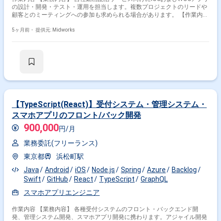
の設計・開発・テスト・運用を担当します。複数プロジェクトのリードや
顧客とのミーティングへの参加も求められる場合があります。 【作業内
容】 ・iOS/tvOSアプリの詳細設計、製造、単体テスト ・アプリの保守・
運用 ・複数プロジェクトのリード ・顧客とのミーティング同席（スキ
5ヶ月前・
提供元: Midworks
ル・プロジェクトによる）
掛け合わせ条件で絞り込む
フレームワークで絞り込む
【TypeScript(React)】受付システム・管理システム・
スマホアプリのフロント/バック開発
Swift × Flutter
900,000
円/月
職種で絞り込む
業務委託(フリーランス)
Swift × スマホアプリエンジニア
東京都
浜松町駅
Swift × アプリケーションエンジニア
Java
Android
iOS
Node.js
Spring
Azure
Backlog
Swift × ネイティブアプリエンジニア
Swift
GitHub
React
TypeScript
GraphQL
スマホアプリエンジニア
業界で絞り込む
作業内容 【業務内容】 各種受付システムのフロント・バックエンド開
Swift × サービス
発、管理システム開発、スマホアプリ開発に携わります。アジャイル開発