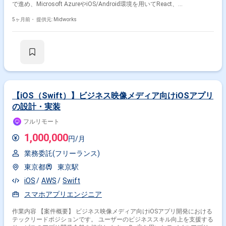
で進め、Microsoft AzureやiOS/Android環境を用いてReact、
特徴で絞り込む
GraphQL（Node.js）、Java（Springboot）、React Native、Swiftを使用し
た設計・製造・テストを行います。タスク管理やコミュニケーションツー
5ヶ月前・
提供元: Midworks
Swift × 副業
Swift × 在宅・リモート
ルを活用し、チームでの開発を推進します。 【作業内容】 ・各種受付シ
ステムのフロント/バックエンド開発 ・管理システムの開発（Java＋
Springboot） ・スマホアプリ開発（React Native、Swift） ・設計、製造、
単体・結合テストの実施 ・タスク管理ツール（Backlog、GitHub）を用い
その他の条件で検索する
た進捗管理 ・Slack、Google Meet、Teamsを用いたチームコミュニケー
ション
その他開発言語・スキルから探す
iOS
Kotlin
Android
Java
Objective-C
AWS
【iOS（Swift）】ビジネス映像メディア向けiOSアプリ
の設計・実装
React
MySQL
JavaScript
Flutter
フルリモート
その他の職種から探す
1,000,000
円/月
スマホアプリエンジニア
アプリケーションエンジニア
業務委託(フリーランス)
ネイティブアプリエンジニア
東京都
東京駅
サーバーサイドエンジニア
フロントエンドエンジニア
iOS
AWS
Swift
スマホアプリエンジニア
作業内容 【案件概要】 ビジネス映像メディア向けiOSアプリ開発における
テックリードポジションです。 ユーザーのビジネススキル向上を支援する