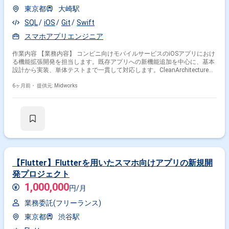
東京都
大崎駅
SQL
iOS
Git
Swift
スマホアプリエンジニア
作業内容 【業務内容】 コンビニ向けモバイルサービスのiOSアプリにおけ
る機能拡張開発を担当します。既存アプリへの新機能追加を中心に、基本
設計から実装、単体テストまで一貫して対応します。CleanArchitectureを
採用した設計方針のもと、MVVMモデルを意識しながら保守性と拡張性を
重視した実装を行います。システム構成や設計思想を理解したうえで、サ
6ヶ月前・
提供元: Midworks
ービス品質向上に貢献します。 【作業内容】 ・iOSアプリ機能追加におけ
る基本設計および詳細設計 ・Swiftを用いたアプリ実装 ・
CleanArchitectureおよびMVVMに準拠した設計対応 ・Alamofireや
CombineやSwiftConcurrencyを用いた開発 ・単体テストコードの作成およ
び実行 ・XCTestやquickを用いたテスト対応
【Flutter】Flutterを用いたスマホ向けアプリの新規開
発プロジェクト
1,000,000
円/月
業務委託(フリーランス)
東京都
渋谷駅