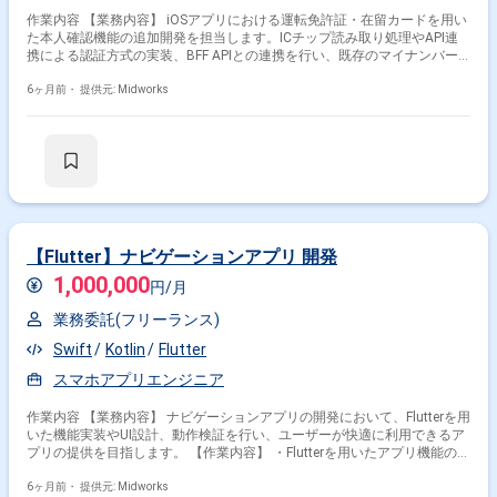
作業内容 【業務内容】 iOSアプリにおける運転免許証・在留カードを用い
た本人確認機能の追加開発を担当します。ICチップ読み取り処理やAPI連
携による認証方式の実装、BFF APIとの連携を行い、既存のマイナンバー
カード認証機能を参照しながら開発します。 【作業内容】 ・運転免許
証・在留カードを用いた本人確認機能の開発 ・NFCを用いたICチップの読
6ヶ月前・
提供元: Midworks
み取り処理実装 ・JPKI/照合番号Bを用いたAPI連携による認証方式の実装
・BFF APIとの連携によるQRスキャンからのIDセッション同期処理実装 ・
XCTestを用いた単体テストの実施
【Flutter】ナビゲーションアプリ 開発
1,000,000
円/月
業務委託(フリーランス)
Swift
Kotlin
Flutter
スマホアプリエンジニア
作業内容 【業務内容】 ナビゲーションアプリの開発において、Flutterを用
いた機能実装やUI設計、動作検証を行い、ユーザーが快適に利用できるア
プリの提供を目指します。 【作業内容】 ・Flutterを用いたアプリ機能の設
計・実装 ・UI/UX設計の検討と実装 ・単体テストおよび結合テストの実施
・アプリの動作検証および改善対応
6ヶ月前・
提供元: Midworks