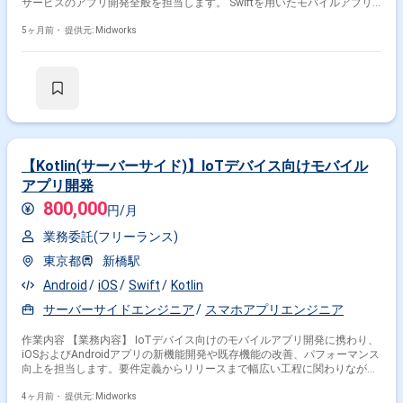
サービスのアプリ開発全般を担当します。 Swiftを用いたモバイルアプリ
開発に加え、テストコード追加やレビュー、検証、リリースまで幅広く対
応します。 フルリモート環境で、技術面をリードしながら品質向上と開発
5ヶ月前・
提供元: Midworks
推進を担います。 【作業内容】 ・ビジネス映像メディア向けiOSアプリの
新機能開発および既存機能改修 ・Swiftを用いたiOSアプリの設計、実装、
テスト ・テストコードの設計、実装および実行 ・コードレビューの実施
および品質改善推進 ・アプリの検証、デバッグおよびApp Storeへのリリ
ース対応
【Kotlin(サーバーサイド)】IoTデバイス向けモバイル
アプリ開発
800,000
円/月
業務委託(フリーランス)
東京都
新橋駅
Android
iOS
Swift
Kotlin
サーバーサイドエンジニア
スマホアプリエンジニア
作業内容 【業務内容】 IoTデバイス向けのモバイルアプリ開発に携わり、
iOSおよびAndroidアプリの新機能開発や既存機能の改善、パフォーマンス
向上を担当します。要件定義からリリースまで幅広い工程に関わりなが
ら、チームで協力して開発を進めます。 【作業内容】 ・iOSおよび
Androidアプリの新機能開発 ・既存機能のバグ修正 ・アプリのパフォーマ
4ヶ月前・
提供元: Midworks