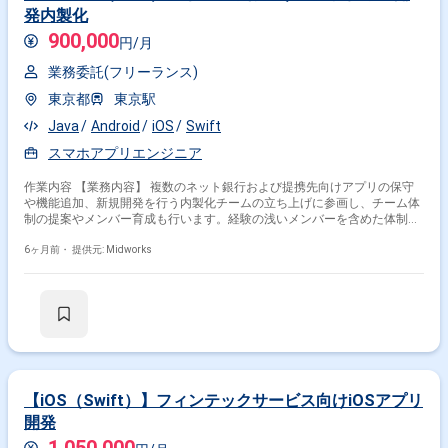
発内製化
900,000
円/月
業務委託(フリーランス)
東京都
東京駅
Java
Android
iOS
Swift
スマホアプリエンジニア
作業内容 【業務内容】 複数のネット銀行および提携先向けアプリの保守
や機能追加、新規開発を行う内製化チームの立ち上げに参画し、チーム体
制の提案やメンバー育成も行います。経験の浅いメンバーを含めた体制構
築にも携わります。 【作業内容】 ・ネット銀行および提携先向けアプリ
の保守対応 ・既存アプリへの機能追加開発 ・新規アプリの開発支援 ・チ
6ヶ月前・
提供元: Midworks
ーム体制の設計、メンバー育成や指導
【iOS（Swift）】フィンテックサービス向けiOSアプリ
開発