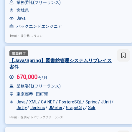
業務委託(フリーランス)
宮城県
Java
バックエンドエンジニア
1年前・
提供元: フリコン
【Java/Spring】図書館管理システムリプレイス
案件
670,000
円/月
業務委託(フリーランス)
東京都
田町駅
Java
XML
C#.NET
PostgreSQL
Spring
JUnit
Jetty
Jenkins
JMeter
GrapeCity
Solr
5年前・
提供元: レバテックフリーランス