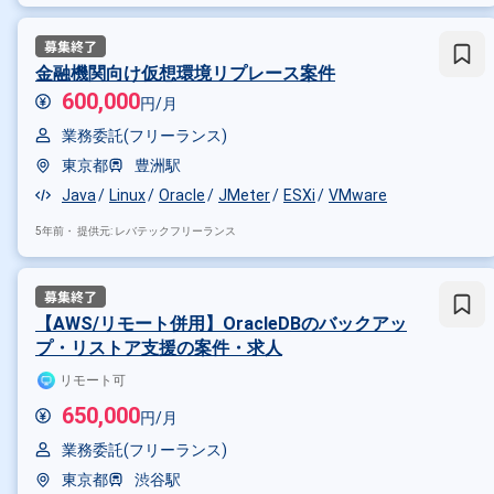
金融機関向け仮想環境リプレース案件
600,000
円/月
業務委託(フリーランス)
東京都
豊洲駅
Java
Linux
Oracle
JMeter
ESXi
VMware
5年前・
提供元: レバテックフリーランス
【AWS/リモート併用】OracleDBのバックアッ
プ・リストア支援の案件・求人
リモート可
650,000
円/月
業務委託(フリーランス)
東京都
渋谷駅