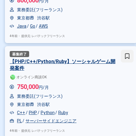
800,000
円/月
その他の条件で検索する
業務委託(フリーランス)
その他開発言語・スキルから探す
東京都
渋谷駅
Java
AWS
Linux
Spring
Java
Go
AWS
その他の職種から探す
4年前・
提供元: レバテックフリーランス
サーバーサイドエンジニア
イ
【PHP/C++/Python/Ruby】ソーシャルゲーム開
発案件
オンライン商談OK
750,000
円/月
業務委託(フリーランス)
東京都
渋谷駅
C++
PHP
Python
Ruby
PL
サーバーサイドエンジニア
4年前・
提供元: レバテックフリーランス