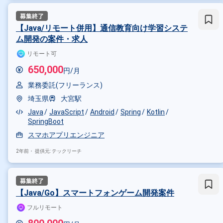
【Java/リモート併用】通信教育向け学習システ
ム開発の案件・求人
リモート可
650,000
円/月
業務委託(フリーランス)
埼玉県
大宮駅
Java
JavaScript
Android
Spring
Kotlin
SpringBoot
スマホアプリエンジニア
2年前・
提供元: テックリーチ
掛け合わせ条件で絞り込む
特徴で絞り込む
【Java/Go】スマートフォンゲーム開発案件
JMeter × 在宅・リモート
フルリモート